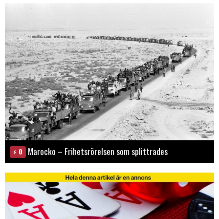
Marocko – Frihetsrörelsen som splittrades
0