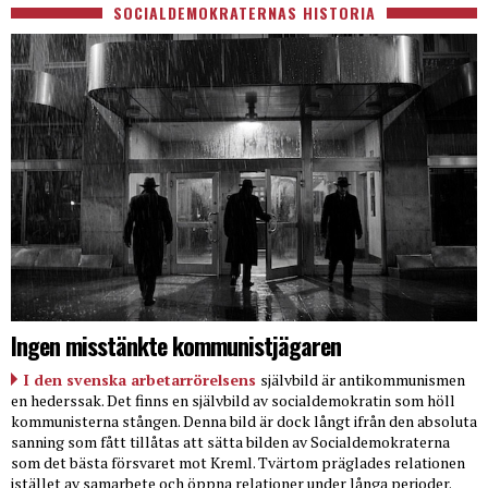
SOCIALDEMOKRATERNAS HISTORIA
Ingen misstänkte kommunistjägaren
I den svenska arbetarrörelsens
självbild är antikommunismen
en hederssak. Det finns en självbild av socialdemokratin som höll
kommunisterna stången. Denna bild är dock långt ifrån den absoluta
sanning som fått tillåtas att sätta bilden av Socialdemokraterna
som det bästa försvaret mot Kreml. Tvärtom präglades relationen
istället av samarbete och öppna relationer under långa perioder.