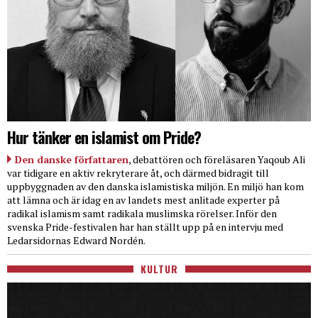
Hur tänker en islamist om Pride?
Den danske författaren
, debattören och föreläsaren Yaqoub Ali
var tidigare en aktiv rekryterare åt, och därmed bidragit till
uppbyggnaden av den danska islamistiska miljön. En miljö han kom
att lämna och är idag en av landets mest anlitade experter på
radikal islamism samt radikala muslimska rörelser. Inför den
svenska Pride-festivalen har han ställt upp på en intervju med
Ledarsidornas Edward Nordén.
KULTUR