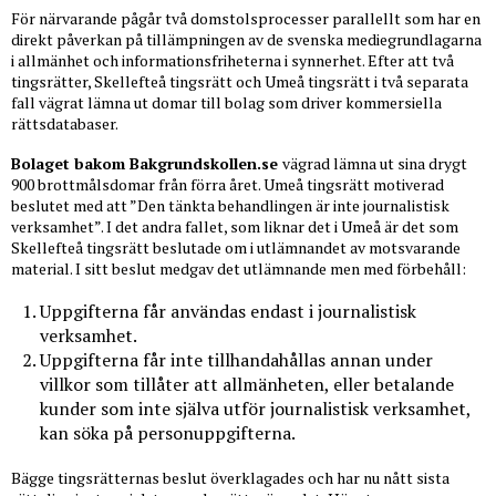
För närvarande pågår två domstolsprocesser parallellt som har en
direkt påverkan på tillämpningen av de svenska mediegrundlagarna
i allmänhet och informationsfriheterna i synnerhet. Efter att två
tingsrätter, Skellefteå tingsrätt och Umeå tingsrätt i två separata
fall vägrat lämna ut domar till bolag som driver kommersiella
rättsdatabaser.
Bolaget bakom Bakgrundskollen.se
vägrad lämna ut sina drygt
900 brottmålsdomar från förra året. Umeå tingsrätt motiverad
beslutet med att ”Den tänkta behandlingen är inte journalistisk
verksamhet”. I det andra fallet, som liknar det i Umeå är det som
Skellefteå tingsrätt beslutade om i utlämnandet av motsvarande
material. I sitt beslut medgav det utlämnande men med förbehåll:
Uppgifterna får användas endast i journalistisk
verksamhet.
Uppgifterna får inte tillhandahållas annan under
villkor som tillåter att allmänheten, eller betalande
kunder som inte själva utför journalistisk verksamhet,
kan söka på personuppgifterna.
Bägge tingsrätternas beslut överklagades och har nu nått sista