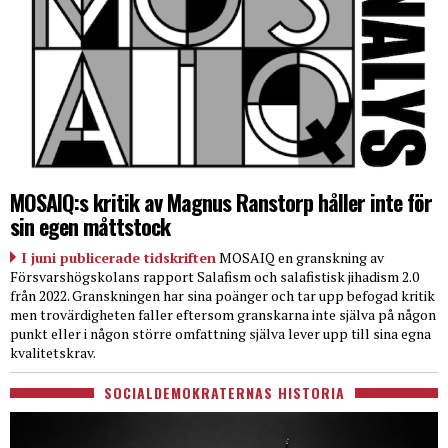
MOSAIQ:s kritik av Magnus Ranstorp håller inte för
sin egen måttstock
I juni publicerade tidskriften
MOSAIQ en granskning av
Försvarshögskolans rapport Salafism och salafistisk jihadism 2.0
från 2022. Granskningen har sina poänger och tar upp befogad kritik
men trovärdigheten faller eftersom granskarna inte själva på någon
punkt eller i någon större omfattning själva lever upp till sina egna
kvalitetskrav.
SOCIALDEMOKRATERNAS HISTORIA