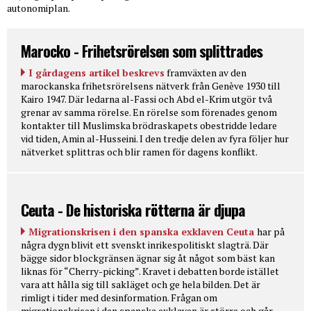
autonomiplan.
Marocko - Frihetsrörelsen som splittrades
I gårdagens artikel beskrevs
framväxten av den
marockanska frihetsrörelsens nätverk från Genève 1930 till
Kairo 1947. Där ledarna al-Fassi och Abd el-Krim utgör två
grenar av samma rörelse. En rörelse som förenades genom
kontakter till Muslimska brödraskapets obestridde ledare
vid tiden, Amin al-Husseini. I den tredje delen av fyra följer hur
nätverket splittras och blir ramen för dagens konflikt.
Ceuta - De historiska rötterna är djupa
Migrationskrisen i den spanska exklaven Ceuta
har på
några dygn blivit ett svenskt inrikespolitiskt slagträ. Där
bägge sidor blockgränsen ägnar sig åt något som bäst kan
liknas för “Cherry-picking”. Kravet i debatten borde istället
vara att hålla sig till sakläget och ge hela bilden. Det är
rimligt i tider med desinformation. Frågan om
migrationskrisen i den spanska exklaven är större och går