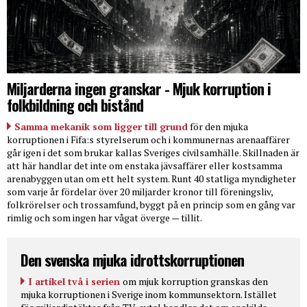
Miljarderna ingen granskar - Mjuk korruption i
folkbildning och bistånd
Samma mekanik som ligger till grund
för den mjuka
korruptionen i Fifa:s styrelserum och i kommunernas arenaaffärer
går igen i det som brukar kallas Sveriges civilsamhälle. Skillnaden är
att här handlar det inte om enstaka jävsaffärer eller kostsamma
arenabyggen utan om ett helt system. Runt 40 statliga myndigheter
som varje år fördelar över 20 miljarder kronor till föreningsliv,
folkrörelser och trossamfund, byggt på en princip som en gång var
rimlig och som ingen har vågat överge — tillit.
Den svenska mjuka idrottskorruptionen
I artikel två i serien
om mjuk korruption granskas den
mjuka korruptionen i Sverige inom kommunsektorn. Istället