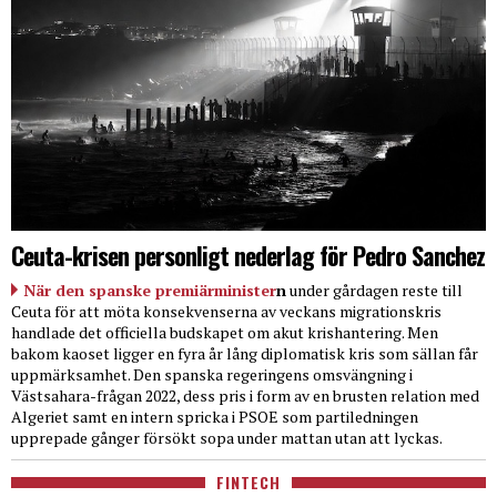
Ceuta-krisen personligt nederlag för Pedro Sanchez
När den spanske premiärminister
n
under gårdagen reste till
Ceuta för att möta konsekvenserna av veckans migrationskris
handlade det officiella budskapet om akut krishantering. Men
bakom kaoset ligger en fyra år lång diplomatisk kris som sällan får
uppmärksamhet. Den spanska regeringens omsvängning i
Västsahara-frågan 2022, dess pris i form av en brusten relation med
Algeriet samt en intern spricka i PSOE som partiledningen
upprepade gånger försökt sopa under mattan utan att lyckas.
FINTECH