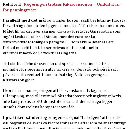
Relaterat:
Regeringen trotsar Riksrevisionen – Underlättar
för penningtvätt
Parallellt med det mål
som under hösten skall beslutas av Högsta
förvaltningsdomstolen ligger ett annat mål för i Europadomstolen.
Målet liknar det svenska men drivs av företaget Garrapatica som
ingår i Lexbase-sfären. Där kommer den europeiska
dataskyddsförordningen paragraf 85, som skulle innebära ett
förbud mot rättsdatabaser prövas mot de nationella
yttrandefrihets- och tryckfrihetslagarna.
Till skillnad från de svenska rättsprocesserna finns det en
möjlighet för regeringen att markera var den står och på så sätt
påverka ett eventuellt domstolsutslag. Vilket regeringen
Kristersson gjort.
I korthet menar regeringen att de svenska medielagarnas
tillämpning, med till exempel rättsdatabaser och utgivningsbevis,
inte kan prövas av EU-domstolen utan att denna fråga ligger
utanför domstolens kompetensområde.
I praktiken sänder regeringen
en signal ”bakvägen” att de inte
vill begränsa de svenska rättsdatabaserna eftersom de är ett viktigt
verktyg för bland annat allmänheten att bekämpa eller försvåra för