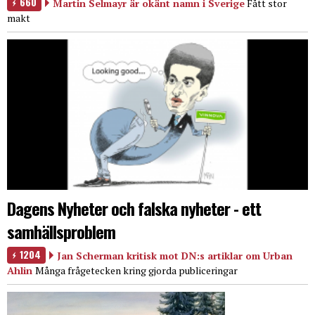
660
Martin Selmayr är okänt namn i Sverige
Fått stor
makt
Dagens Nyheter och falska nyheter - ett
samhällsproblem
1204
Jan Scherman kritisk mot DN:s artiklar om Urban
Ahlin
Många frågetecken kring gjorda publiceringar