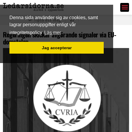
Ledarsidorna.se
Denna sida använder sig av cookies, samt
Tipsa oss idag
lagrar personuppgifter enligt vår
Regeringen skickar avgörande signaler via EU-
integritetspolicy
Läs mer
domstolen
Jag accepterar