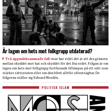
Är lagen om hets mot folkgrupp utdaterad?
Två uppmärksammade fall
visar hur svårt det är att dra gränsen
mellan skyddet mot hat och skyddet för det fria ordet. Frågan är om
lagen om hets mot folkgrupp fortfarande tillämpas på ett sätt som
stärker rättsstaten eller om den blivit alltför oförutsägbar. De
frågorna ställer sig Edward Nordén.
POLITISK ISLAM