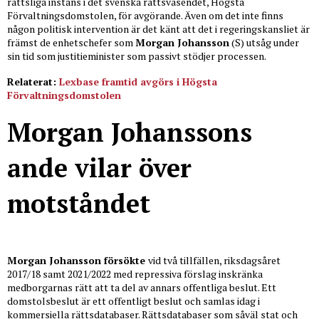
rättsliga instans i det svenska rättsväsendet, Högsta
Förvaltningsdomstolen, för avgörande. Även om det inte finns
någon politisk intervention är det känt att det i regeringskansliet är
främst de enhetschefer som
Morgan Johansson
(S) utsåg under
sin tid som justitieminister som passivt stödjer processen.
Relaterat:
Lexbase framtid avgörs i Högsta
Förvaltningsdomstolen
Morgan Johanssons
ande vilar över
motståndet
Morgan Johansson försökte
vid två tillfällen, riksdagsåret
2017/18 samt 2021/2022 med repressiva förslag inskränka
medborgarnas rätt att ta del av annars offentliga beslut. Ett
domstolsbeslut är ett offentligt beslut och samlas idag i
kommersiella rättsdatabaser. Rättsdatabaser som såväl stat och