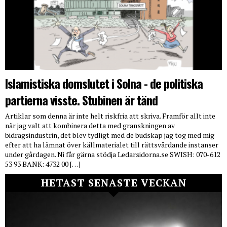
Islamistiska domslutet i Solna - de politiska
partierna visste. Stubinen är tänd
Artiklar som denna är inte helt riskfria att skriva. Framför allt inte
när jag valt att kombinera detta med granskningen av
bidragsindustrin, det blev tydligt med de budskap jag tog med mig
efter att ha lämnat över källmaterialet till rättsvårdande instanser
under gårdagen. Ni får gärna stödja Ledarsidorna.se SWISH: 070-612
53 93 BANK: 4732 00 […]
HETAST SENASTE VECKAN