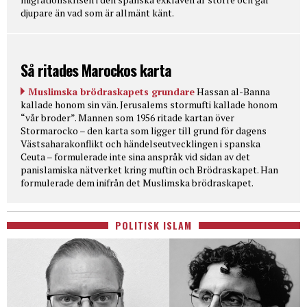
djupare än vad som är allmänt känt.
Så ritades Marockos karta
Muslimska brödraskapets grundare
Hassan al-Banna
kallade honom sin vän. Jerusalems stormufti kallade honom
“vår broder”. Mannen som 1956 ritade kartan över
Stormarocko – den karta som ligger till grund för dagens
Västsaharakonflikt och händelseutvecklingen i spanska
Ceuta – formulerade inte sina anspråk vid sidan av det
panislamiska nätverket kring muftin och Brödraskapet. Han
formulerade dem inifrån det Muslimska brödraskapet.
POLITISK ISLAM