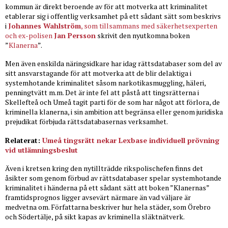
kommun är direkt beroende av för att motverka att kriminalitet
etablerar sig i offentlig verksamhet på ett sådant sätt som beskrivs
i
Johannes Wahlström
, som tillsammans med säkerhetsexperten
och ex-polisen
Jan Persson
skrivit den nyutkomna boken
”
Klanerna
”.
Men även enskilda näringsidkare har idag rättsdatabaser som del av
sitt ansvarstagande för att motverka att de blir delaktiga i
systemhotande kriminalitet såsom narkotikasmuggling, häleri,
penningtvätt m.m. Det är inte fel att påstå att tingsrätterna i
Skellefteå och Umeå tagit parti för de som har något att förlora, de
kriminella klanerna, i sin ambition att begränsa eller genom juridiska
prejudikat förbjuda rättsdatabasernas verksamhet.
Relaterat:
Umeå tingsrätt nekar Lexbase individuell prövning
vid utlämningsbeslut
Även i kretsen kring den nytillträdde rikspolischefen finns det
åsikter som genom förbud av rättsdatabaser spelar systemhotande
kriminalitet i händerna på ett sådant sätt att boken ”Klanernas”
framtidsprognos ligger avsevärt närmare än vad väljare är
medvetna om. Författarna beskriver hur hela städer, som Örebro
och Södertälje, på sikt kapas av kriminella släktnätverk.