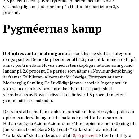
2,8 procent i den självrekryterade panelen medans Novus
vetenskapliga metoder pekar på ett stöd för partiet om 3,8
procent.
Pygméernas kamp
Det intressanta i mätningarna
är dock hur de skattar kategorin
övriga partier. Demoskop bedömer att 4,3 procent kommer rösta på
annat parti medans Novus, med vetenskapliga metoder som grund
landar på 2,6 procent. De partier som nämns i Novus undersökning
är främst Folklistan, Alternativ för Sverige, Piratpartiet samt
Medborglig Samling. De är väldigt jämna i storlek. Inget parti är
större än ca en halv procentenhet. För att ett parti skall
särredovisas av Novus krävs att de är över 1,5 procentenheter i
genomsnitt i tre månader.
Det ska ställas mot en ny aktör som säljer skräddarsydda politiska
opinionsundersökningar till sina kunder, det Hallvarsson och
Halvarsonägda Axiom. Axiom, som sålt en opinionsundersökning till
Jan Emanuels och Sara Skyttedals ”Folklistan”, även kallat
”Folkilskan” skattar deras stöd till
8,36 procent
. Eller tre till fyra