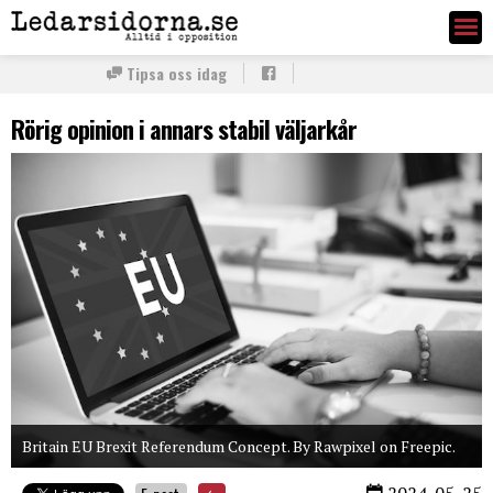
Ledarsidorna.se
Tipsa oss idag
Rörig opinion i annars stabil väljarkår
Britain EU Brexit Referendum Concept. By Rawpixel on Freepic.
2024-05-25