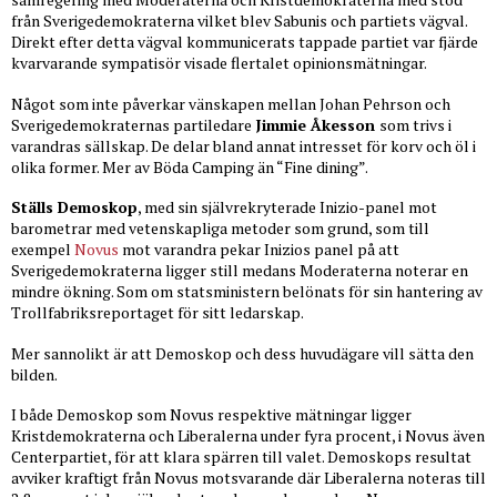
från Sverigedemokraterna vilket blev Sabunis och partiets vägval.
Direkt efter detta vägval kommunicerats tappade partiet var fjärde
kvarvarande sympatisör visade flertalet opinionsmätningar.
Något som inte påverkar vänskapen mellan Johan Pehrson och
Sverigedemokraternas partiledare
Jimmie Åkesson
som trivs i
varandras sällskap. De delar bland annat intresset för korv och öl i
olika former. Mer av Böda Camping än “Fine dining”.
Ställs Demoskop
, med sin självrekryterade Inizio-panel mot
barometrar med vetenskapliga metoder som grund, som till
exempel
Novus
mot varandra pekar Inizios panel på att
Sverigedemokraterna ligger still medans Moderaterna noterar en
mindre ökning. Som om statsministern belönats för sin hantering av
Trollfabriksreportaget för sitt ledarskap.
Mer sannolikt är att Demoskop och dess huvudägare vill sätta den
bilden.
I både Demoskop som Novus respektive mätningar ligger
Kristdemokraterna och Liberalerna under fyra procent, i Novus även
Centerpartiet, för att klara spärren till valet. Demoskops resultat
avviker kraftigt från Novus motsvarande där Liberalerna noteras till