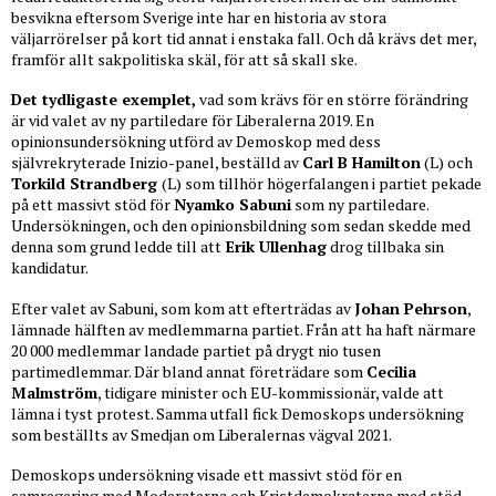
besvikna eftersom Sverige inte har en historia av stora
väljarrörelser på kort tid annat i enstaka fall. Och då krävs det mer,
framför allt sakpolitiska skäl, för att så skall ske.
Det tydligaste exemplet,
vad som krävs för en större förändring
är vid valet av ny partiledare för Liberalerna 2019. En
opinionsundersökning utförd av Demoskop med dess
självrekryterade Inizio-panel, beställd av
Carl B Hamilton
(L) och
Torkild Strandberg
(L) som tillhör högerfalangen i partiet pekade
på ett massivt stöd för
Nyamko Sabuni
som ny partiledare.
Undersökningen, och den opinionsbildning som sedan skedde med
denna som grund ledde till att
Erik Ullenhag
drog tillbaka sin
kandidatur.
Efter valet av Sabuni, som kom att efterträdas av
Johan Pehrson
,
lämnade hälften av medlemmarna partiet. Från att ha haft närmare
20 000 medlemmar landade partiet på drygt nio tusen
partimedlemmar. Där bland annat företrädare som
Cecilia
Malmström
, tidigare minister och EU-kommissionär, valde att
lämna i tyst protest. Samma utfall fick Demoskops undersökning
som beställts av Smedjan om Liberalernas vägval 2021.
Demoskops undersökning visade ett massivt stöd för en
samregering med Moderaterna och Kristdemokraterna med stöd