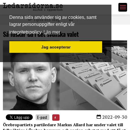
Ledarsidorna.se
Denna sida använder sig av cookies, samt
Tipsa oss idag
lagrar personuppgifter enligt vår
Så fuskar du i det svenska valet
integritetspolicy
Läs mer
Jag accepterar
2022-09-30
E-post
Örebropartiets partiledare Markus Allard har under valet till