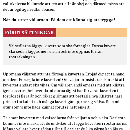
vallokalerna bli lurade att tro att allt är okej och därmed missa att
det är ogiltiga sedlar i båsen.
När du sitter vid urnan: Få dem att känna sig att trygga!
FÖRUTSÄTTNINGAR
Valsedlarna läggs i kuvert som ska förseglas. Dessa kuvert
ska sedan läggas ner i urnan och inte öppnas förrän
rösträkningen.
Uppmana väljaren att inte försegla kuverten. Erbjud dig att ta hand
om dem. Försegla inte kuverten! Om väljaren insisterar: Föreslå att
kuvertet endast ska vikas. Om väljaren ändå envisas med att klistra
igen kuvertet behöver du inte oroa dig, vi har förvarat kuverten i
förrådet i flera år och råkat glömma att beställa nya. Klistret har i
princip torkat ut och många kuvert går upp av sig själva. En himla
otur som vi inte hade kunnat förutse helt enkelt.
Ta emot kuverten med valsedlarna från väljaren och nicka. De flesta
kommer inte märka att du undviker att lägga kuverten i rösturnorna.
Många väljare hyser sådan tillit till oss att du lika gärna kan lägga