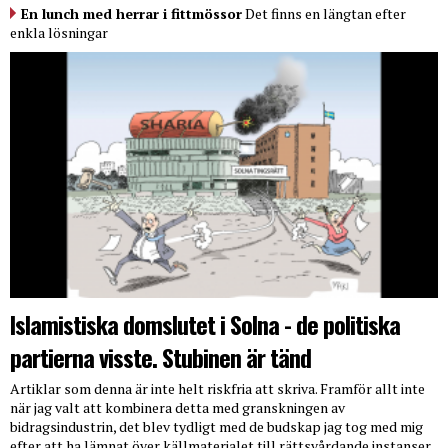
En lunch med herrar i fittmössor
Det finns en längtan efter
enkla lösningar
Islamistiska domslutet i Solna - de politiska
partierna visste. Stubinen är tänd
Artiklar som denna är inte helt riskfria att skriva. Framför allt inte
när jag valt att kombinera detta med granskningen av
bidragsindustrin, det blev tydligt med de budskap jag tog med mig
efter att ha lämnat över källmaterialet till rättsvårdande instanser