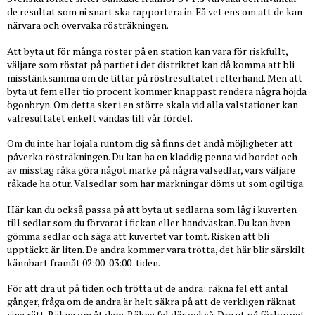
de resultat som ni snart ska rapportera in. Få vet ens om att de kan
närvara och övervaka rösträkningen.
Att byta ut för många röster på en station kan vara för riskfullt,
väljare som röstat på partiet i det distriktet kan då komma att bli
misstänksamma om de tittar på röstresultatet i efterhand. Men att
byta ut fem eller tio procent kommer knappast rendera några höjda
ögonbryn. Om detta sker i en större skala vid alla valstationer kan
valresultatet enkelt vändas till vår fördel.
Om du inte har lojala runtom dig så finns det ändå möjligheter att
påverka rösträkningen. Du kan ha en kladdig penna vid bordet och
av misstag råka göra något märke på några valsedlar, vars väljare
råkade ha otur. Valsedlar som har märkningar döms ut som ogiltiga.
Här kan du också passa på att byta ut sedlarna som låg i kuverten
till sedlar som du förvarat i fickan eller handväskan. Du kan även
gömma sedlar och säga att kuvertet var tomt. Risken att bli
upptäckt är liten. De andra kommer vara trötta, det här blir särskilt
kännbart framåt 02:00-03:00-tiden.
För att dra ut på tiden och trötta ut de andra: räkna fel ett antal
gånger, fråga om de andra är helt säkra på att de verkligen räknat
sina rätt. Räkna om åt dem. Räkna fel där också. Dra ut på förloppet.