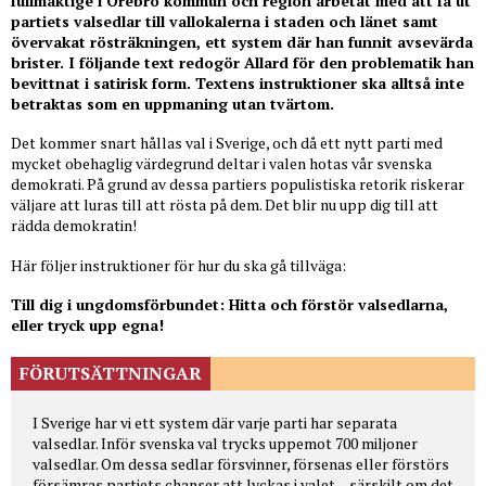
fullmäktige i Örebro kommun och region arbetat med att få ut
partiets valsedlar till vallokalerna i staden och länet samt
övervakat rösträkningen, ett system där han funnit avsevärda
brister. I följande text redogör Allard för den problematik han
bevittnat i satirisk form. Textens instruktioner ska alltså inte
betraktas som en uppmaning utan tvärtom.
Det kommer snart hållas val i Sverige, och då ett nytt parti med
mycket obehaglig värdegrund deltar i valen hotas vår svenska
demokrati. På grund av dessa partiers populistiska retorik riskerar
väljare att luras till att rösta på dem. Det blir nu upp dig till att
rädda demokratin!
Här följer instruktioner för hur du ska gå tillväga:
Till dig i ungdomsförbundet: Hitta och förstör valsedlarna,
eller tryck upp egna!
FÖRUTSÄTTNINGAR
I Sverige har vi ett system där varje parti har separata
valsedlar. Inför svenska val trycks uppemot 700 miljoner
valsedlar. Om dessa sedlar försvinner, försenas eller förstörs
försämras partiets chanser att lyckas i valet – särskilt om det