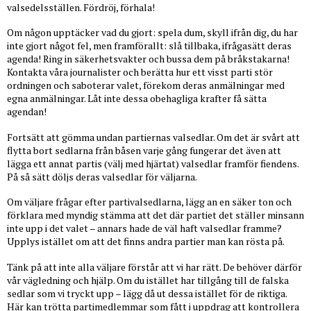
valsedelsställen. Fördröj, förhala!
Om någon upptäcker vad du gjort: spela dum, skyll ifrån dig, du har
inte gjort något fel, men framförallt: slå tillbaka, ifrågasätt deras
agenda! Ring in säkerhetsvakter och bussa dem på bråkstakarna!
Kontakta våra journalister och berätta hur ett visst parti stör
ordningen och saboterar valet, förekom deras anmälningar med
egna anmälningar. Låt inte dessa obehagliga krafter få sätta
agendan!
Fortsätt att gömma undan partiernas valsedlar. Om det är svårt att
flytta bort sedlarna från båsen varje gång fungerar det även att
lägga ett annat partis (välj med hjärtat) valsedlar framför fiendens.
På så sätt döljs deras valsedlar för väljarna.
Om väljare frågar efter partivalsedlarna, lägg an en säker ton och
förklara med myndig stämma att det där partiet det ställer minsann
inte upp i det valet – annars hade de väl haft valsedlar framme?
Upplys istället om att det finns andra partier man kan rösta på.
Tänk på att inte alla väljare förstår att vi har rätt. De behöver därför
vår vägledning och hjälp. Om du istället har tillgång till de falska
sedlar som vi tryckt upp – lägg då ut dessa istället för de riktiga.
Här kan trötta partimedlemmar som fått i uppdrag att kontrollera