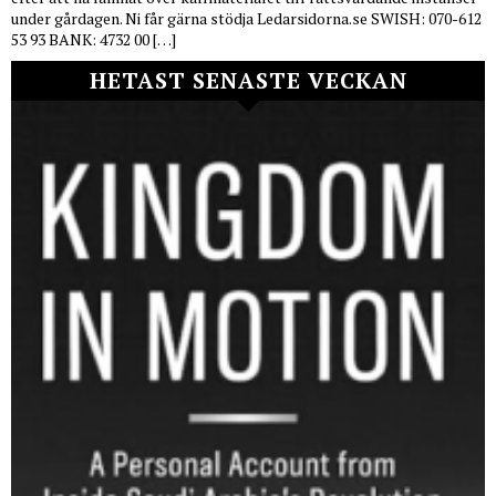
under gårdagen. Ni får gärna stödja Ledarsidorna.se SWISH: 070-612
53 93 BANK: 4732 00 […]
HETAST SENASTE VECKAN