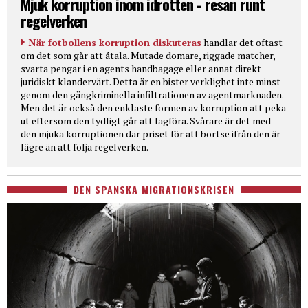
Mjuk korruption inom idrotten - resan runt
regelverken
När fotbollens korruption diskuteras
handlar det oftast
om det som går att åtala. Mutade domare, riggade matcher,
svarta pengar i en agents handbagage eller annat direkt
juridiskt klandervärt. Detta är en bister verklighet inte minst
genom den gängkriminella infiltrationen av agentmarknaden.
Men det är också den enklaste formen av korruption att peka
ut eftersom den tydligt går att lagföra. Svårare är det med
den mjuka korruptionen där priset för att bortse ifrån den är
lägre än att följa regelverken.
DEN SPANSKA MIGRATIONSKRISEN