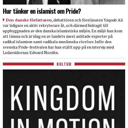
Hur tänker en islamist om Pride?
Den danske författaren
, debattören och föreläsaren Yaqoub Ali
var tidigare en aktiv rekryterare åt, och därmed bidragit till
uppbyggnaden av den danska islamistiska miljön. En miljö han kom
att lämna och är idag en av landets mest anlitade experter på
radikal islamism samt radikala muslimska rörelser. Inför den
svenska Pride-festivalen har han ställt upp på en intervju med
Ledarsidornas Edward Nordén.
KULTUR