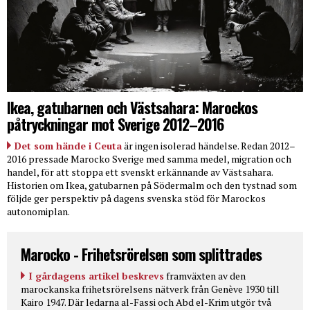
Ikea, gatubarnen och Västsahara: Marockos
påtryckningar mot Sverige 2012–2016
Det som hände i Ceuta
är ingen isolerad händelse. Redan 2012–
2016 pressade Marocko Sverige med samma medel, migration och
handel, för att stoppa ett svenskt erkännande av Västsahara.
Historien om Ikea, gatubarnen på Södermalm och den tystnad som
följde ger perspektiv på dagens svenska stöd för Marockos
autonomiplan.
Marocko - Frihetsrörelsen som splittrades
I gårdagens artikel beskrevs
framväxten av den
marockanska frihetsrörelsens nätverk från Genève 1930 till
Kairo 1947. Där ledarna al-Fassi och Abd el-Krim utgör två