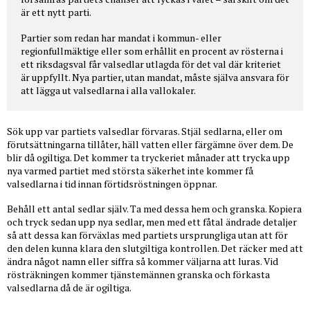
är ett nytt parti.
Partier som redan har mandat i kommun- eller
regionfullmäktige eller som erhållit en procent av rösterna i
ett riksdagsval får valsedlar utlagda för det val där kriteriet
är uppfyllt. Nya partier, utan mandat, måste själva ansvara för
att lägga ut valsedlarna i alla vallokaler.
Sök upp var partiets valsedlar förvaras. Stjäl sedlarna, eller om
förutsättningarna tillåter, häll vatten eller färgämne över dem. De
blir då ogiltiga. Det kommer ta tryckeriet månader att trycka upp
nya varmed partiet med största säkerhet inte kommer få
valsedlarna i tid innan förtidsröstningen öppnar.
Behåll ett antal sedlar själv. Ta med dessa hem och granska. Kopiera
och tryck sedan upp nya sedlar, men med ett fåtal ändrade detaljer
så att dessa kan förväxlas med partiets ursprungliga utan att för
den delen kunna klara den slutgiltiga kontrollen. Det räcker med att
ändra något namn eller siffra så kommer väljarna att luras. Vid
rösträkningen kommer tjänstemännen granska och förkasta
valsedlarna då de är ogiltiga.