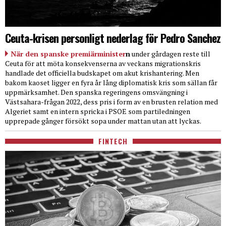
Ceuta-krisen personligt nederlag för Pedro Sanchez
När den spanske premiärminister
n
under gårdagen reste till
Ceuta för att möta konsekvenserna av veckans migrationskris
handlade det officiella budskapet om akut krishantering. Men
bakom kaoset ligger en fyra år lång diplomatisk kris som sällan får
uppmärksamhet. Den spanska regeringens omsvängning i
Västsahara-frågan 2022, dess pris i form av en brusten relation med
Algeriet samt en intern spricka i PSOE som partiledningen
upprepade gånger försökt sopa under mattan utan att lyckas.
FINTECH