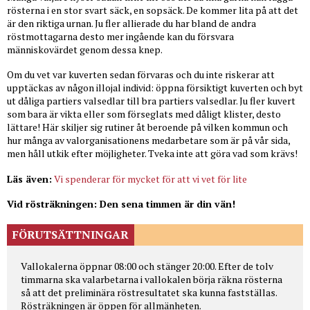
rösterna i en stor svart säck, en sopsäck. De kommer lita på att det
är den riktiga urnan. Ju fler allierade du har bland de andra
röstmottagarna desto mer ingående kan du försvara
människovärdet genom dessa knep.
Om du vet var kuverten sedan förvaras och du inte riskerar att
upptäckas av någon illojal individ: öppna försiktigt kuverten och byt
ut dåliga partiers valsedlar till bra partiers valsedlar. Ju fler kuvert
som bara är vikta eller som förseglats med dåligt klister, desto
lättare! Här skiljer sig rutiner åt beroende på vilken kommun och
hur många av valorganisationens medarbetare som är på vår sida,
men håll utkik efter möjligheter. Tveka inte att göra vad som krävs!
Läs även:
Vi spenderar för mycket för att vi vet för lite
Vid rösträkningen: Den sena timmen är din vän!
FÖRUTSÄTTNINGAR
Vallokalerna öppnar 08:00 och stänger 20:00. Efter de tolv
timmarna ska valarbetarna i vallokalen börja räkna rösterna
så att det preliminära röstresultatet ska kunna fastställas.
Rösträkningen är öppen för allmänheten.