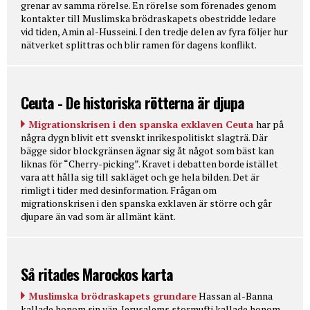
grenar av samma rörelse. En rörelse som förenades genom
kontakter till Muslimska brödraskapets obestridde ledare
vid tiden, Amin al-Husseini. I den tredje delen av fyra följer hur
nätverket splittras och blir ramen för dagens konflikt.
Ceuta - De historiska rötterna är djupa
Migrationskrisen i den spanska exklaven Ceuta
har på
några dygn blivit ett svenskt inrikespolitiskt slagträ. Där
bägge sidor blockgränsen ägnar sig åt något som bäst kan
liknas för “Cherry-picking”. Kravet i debatten borde istället
vara att hålla sig till sakläget och ge hela bilden. Det är
rimligt i tider med desinformation. Frågan om
migrationskrisen i den spanska exklaven är större och går
djupare än vad som är allmänt känt.
Så ritades Marockos karta
Muslimska brödraskapets grundare
Hassan al-Banna
kallade honom sin vän. Jerusalems stormufti kallade honom