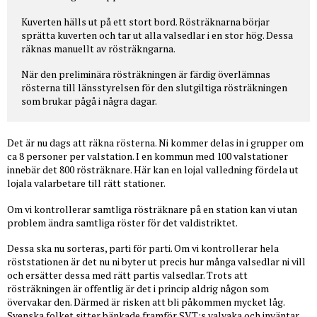
Kuverten hälls ut på ett stort bord. Rösträknarna börjar
sprätta kuverten och tar ut alla valsedlar i en stor hög. Dessa
räknas manuellt av rösträkngarna.
När den preliminära rösträkningen är färdig överlämnas
rösterna till länsstyrelsen för den slutgiltiga rösträkningen
som brukar pågå i några dagar.
Det är nu dags att räkna rösterna. Ni kommer delas in i grupper om
ca 8 personer per valstation. I en kommun med 100 valstationer
innebär det 800 rösträknare. Här kan en lojal valledning fördela ut
lojala valarbetare till rätt stationer.
Om vi kontrollerar samtliga rösträknare på en station kan vi utan
problem ändra samtliga röster för det valdistriktet.
Dessa ska nu sorteras, parti för parti. Om vi kontrollerar hela
röststationen är det nu ni byter ut precis hur många valsedlar ni vill
och ersätter dessa med rätt partis valsedlar. Trots att
rösträkningen är offentlig är det i princip aldrig någon som
övervakar den. Därmed är risken att bli påkommen mycket låg.
Svenska folket sitter bänkade framför SVT:s valvaka och inväntar