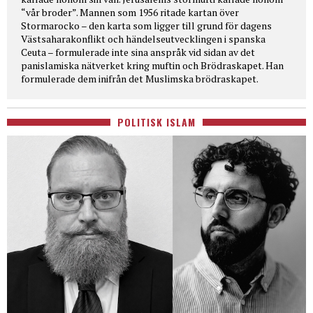
“vår broder”. Mannen som 1956 ritade kartan över
Stormarocko – den karta som ligger till grund för dagens
Västsaharakonflikt och händelseutvecklingen i spanska
Ceuta – formulerade inte sina anspråk vid sidan av det
panislamiska nätverket kring muftin och Brödraskapet. Han
formulerade dem inifrån det Muslimska brödraskapet.
POLITISK ISLAM