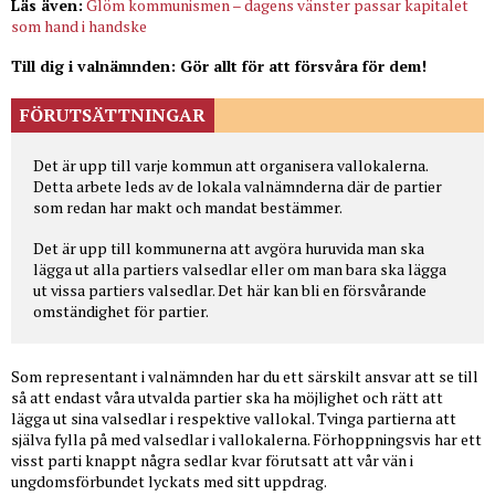
Läs även:
Glöm kommunismen – dagens vänster passar kapitalet
som hand i handske
Till dig i valnämnden: Gör allt för att försvåra för dem!
FÖRUTSÄTTNINGAR
Det är upp till varje kommun att organisera vallokalerna.
Detta arbete leds av de lokala valnämnderna där de partier
som redan har makt och mandat bestämmer.
Det är upp till kommunerna att avgöra huruvida man ska
lägga ut alla partiers valsedlar eller om man bara ska lägga
ut vissa partiers valsedlar. Det här kan bli en försvårande
omständighet för partier.
Som representant i valnämnden har du ett särskilt ansvar att se till
så att endast våra utvalda partier ska ha möjlighet och rätt att
lägga ut sina valsedlar i respektive vallokal. Tvinga partierna att
själva fylla på med valsedlar i vallokalerna. Förhoppningsvis har ett
visst parti knappt några sedlar kvar förutsatt att vår vän i
ungdomsförbundet lyckats med sitt uppdrag.