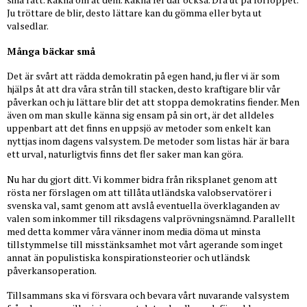
Ju tröttare de blir, desto lättare kan du gömma eller byta ut
valsedlar.
Många bäckar små
Det är svårt att rädda demokratin på egen hand, ju fler vi är som
hjälps åt att dra våra strån till stacken, desto kraftigare blir vår
påverkan och ju lättare blir det att stoppa demokratins fiender. Men
även om man skulle känna sig ensam på sin ort, är det alldeles
uppenbart att det finns en uppsjö av metoder som enkelt kan
nyttjas inom dagens valsystem. De metoder som listas här är bara
ett urval, naturligtvis finns det fler saker man kan göra.
Nu har du gjort ditt. Vi kommer bidra från riksplanet genom att
rösta ner förslagen om att tillåta utländska valobservatörer i
svenska val, samt genom att avslå eventuella överklaganden av
valen som inkommer till riksdagens valprövningsnämnd. Parallellt
med detta kommer våra vänner inom media döma ut minsta
tillstymmelse till misstänksamhet mot vårt agerande som inget
annat än populistiska konspirationsteorier och utländsk
påverkansoperation.
Tillsammans ska vi försvara och bevara vårt nuvarande valsystem