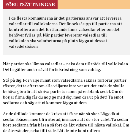
FÖRUTSÄTTNINGAR
I de flesta kommunerna är det partiernas ansvar att leverera
valsedlar till vallokalerna. Det är också upp till partierna att
kontrollera om det fortfarande finns valsedlar eller om det
behöver fyllas på. När partier levererar valsedlar till
vallokalen ska valarbetarna på plats lägga ut dessa i
valsedelsbåsen.
När partiet ska lämna valsedlar – neka dem tillträde till vallokalen.
Detta gäller under såväl förtidsröstning som valdag.
Stå på dig. För varje minut som valsedlarna saknas förlorar partier
röster, detta eftersom alla väljarna inte vet att det enda de skulle
behöva göra är att skriva partiets namn på en blank sedel. Om de
börjar filma dig får du nog ge med dig, men dra ut på det! Ta emot
sedlarna och säg att ni kommer lägga ut dem.
Är de drillade kommer de kräva att få se när så sker. Lägg då ut
sedlar i båsen, men bli irriterad, insinuera att de stör valet. Ta sedan
bort sedlarna från båsen så fort de åkt vidare till nästa vallokal. Om
de återvänder, neka tillträde. Låt de inte kontrollera