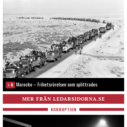
Marocko – Frihetsrörelsen som splittrades
0
MER FRÅN LEDARSIDORNA.SE
KORRUPTION