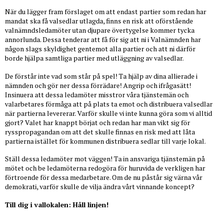
När du lägger fram förslaget om att endast partier som redan har
mandat ska få valsedlar utlagda, finns en risk att oförstående
valnämndsledamöter utan djupare övertygelse kommer tycka
annorlunda. Dessa tenderar att få för sig att ni i Valnämnden har
någon slags skyldighet gentemot alla partier och att ni därför
borde hjälpa samtliga partier med utläggning av valsedlar.
De förstår inte vad som står på spel! Ta hjälp av dina allierade i
nämnden och gör ner dessa förrädare! Angrip och ifrågasätt!
Insinuera att dessa ledamöter misstror våra tjänstemän och
valarbetares förmåga att på plats ta emot och distribuera valsedlar
när partierna levererar. Varför skulle vi inte kunna göra som vi alltid
gjort? Valet har knappt börjat och redan har man vikt sig för
rysspropagandan om att det skulle finnas en risk med att låta
partierna istället för kommunen distribuera sedlar till varje lokal.
Ställ dessa ledamöter mot väggen! Ta in ansvariga tjänstemän på
mötet och be ledamöterna redogöra för huruvida de verkligen har
förtroende för dessa medarbetare. Om de nu påstår sig värna vår
demokrati, varför skulle de vilja ändra vårt vinnande koncept?
Till dig i vallokalen: Håll linjen!