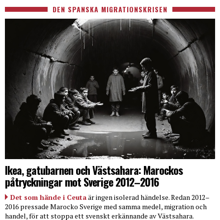
DEN SPANSKA MIGRATIONSKRISEN
Ikea, gatubarnen och Västsahara: Marockos
påtryckningar mot Sverige 2012–2016
Det som hände i Ceuta
är ingen isolerad händelse. Redan 2012–
2016 pressade Marocko Sverige med samma medel, migration och
handel, för att stoppa ett svenskt erkännande av Västsahara.