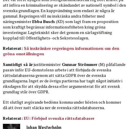
att införa en kriminalisering av skändandet av nationell symbol i den
svenska grundlagen. En kappvändning som endast är några år
gammal. Regeringen vill nu inskränka andra friheter med
näringsminister
Ebba Busch
(KD) som lagt fram en proposition
som kraftigt begränsar informationsfriheten kring gröna
investeringar. Lagtekniskt sker det genom en särlagstiftning
kopplad till Offentlighets- och Sekretesslagen.
Relaterat:
Så inskränker regeringen informationen om den
gröna omställningen
Samtidigt så är
justitieminister
Gunnar Strömmer
(M) påfallande
passiv inför EU-domstolens arbete i att förbjuda de svenska
rättsdatabaserna genom att sätta GDPR över de svenska
grundlagarna. Inget av de övriga partierna har tagit något initiativ i
riksdagen för att skydda dessa eller argumenterat för att svensk
grundlag står över GDPR.
Ett slutligt avgörande bedöms komma under hösten och kommer
då att över natt släcka ner de svenska rättsdatabaserna.
Relaterat:
EU: Förbjud svenska rättsdatabaser
Johan Westerholm