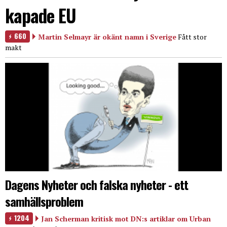
kapade EU
660
Martin Selmayr är okänt namn i Sverige
Fått stor
makt
Dagens Nyheter och falska nyheter - ett
samhällsproblem
1204
Jan Scherman kritisk mot DN:s artiklar om Urban