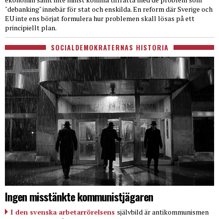
"debanking" innebär för stat och enskilda. En reform där Sverige och
EU inte ens börjat formulera hur problemen skall lösas på ett
principiellt plan.
SOCIALDEMOKRATERNAS HISTORIA
Ingen misstänkte kommunistjägaren
I den svenska arbetarrörelsens
självbild är antikommunismen