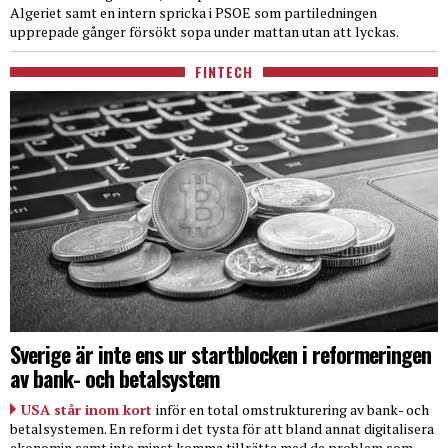
Algeriet samt en intern spricka i PSOE som partiledningen
upprepade gånger försökt sopa under mattan utan att lyckas.
FINTECH
Sverige är inte ens ur startblocken i reformeringen
av bank- och betalsystem
USA står inom kort
inför en total omstrukturering av bank- och
betalsystemen. En reform i det tysta för att bland annat digitalisera
ekonomin samt inte minst komma tillrätta med de problem som