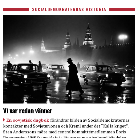
SOCIALDEMOKRATERNAS HISTORIA
Vi var redan vänner
En sovjetisk dagbok
förändrar bilden av Socialdemokraternas
kontakter med Sovjetunionen och Kreml under det “Kalla kriget”.
Sten Anderssons möte med centralkommittémedlemmen Boris
Ponomarjov 1965 framstår inte längre som en isolerad händelse