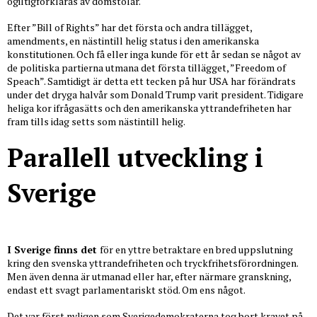
ogiltigförklaras av domstolar.
Efter ”Bill of Rights” har det första och andra tillägget,
amendments, en nästintill helig status i den amerikanska
konstitutionen. Och få eller inga kunde för ett år sedan se något av
de politiska partierna utmana det första tillägget, ”Freedom of
Speach”. Samtidigt är detta ett tecken på hur USA har förändrats
under det dryga halvår som Donald Trump varit president. Tidigare
heliga kor ifrågasätts och den amerikanska yttrandefriheten har
fram tills idag setts som nästintill helig.
Parallell utveckling i
Sverige
I Sverige finns det
för en yttre betraktare en bred uppslutning
kring den svenska yttrandefriheten och tryckfrihetsförordningen.
Men även denna är utmanad eller har, efter närmare granskning,
endast ett svagt parlamentariskt stöd. Om ens något.
Det var först nyligen som Sverigedemokraterna tog bort kravet på