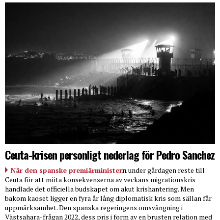
Ceuta-krisen personligt nederlag för Pedro Sanchez
När den spanske premiärminister
n
under gårdagen reste till
Ceuta för att möta konsekvenserna av veckans migrationskris
handlade det officiella budskapet om akut krishantering. Men
bakom kaoset ligger en fyra år lång diplomatisk kris som sällan får
uppmärksamhet. Den spanska regeringens omsvängning i
Västsahara-frågan 2022, dess pris i form av en brusten relation med