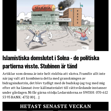
Islamistiska domslutet i Solna - de politiska
partierna visste. Stubinen är tänd
Artiklar som denna är inte helt riskfria att skriva. Framför allt inte
när jag valt att kombinera detta med granskningen av
bidragsindustrin, det blev tydligt med de budskap jag tog med mig
efter att ha lämnat över källmaterialet till rättsvårdande instanser
under gårdagen. Ni får gärna stödja Ledarsidorna.se SWISH: 070-612
53 93 BANK: 4732 00 […]
HETAST SENASTE VECKAN