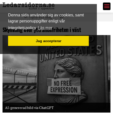
Ledarsidorna.se
Denna sida använder sig av cookies, samt
Tipsa oss idag
lagrar personuppgifter enligt vår
Skymning över yttrandefriheten i väst
integritetspolicy
Läs mer
Jag accepterar
AI-genererad bild via ChatGPT