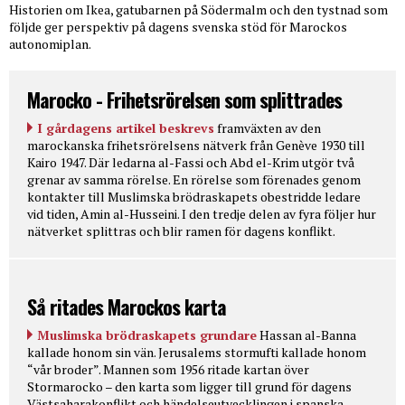
Historien om Ikea, gatubarnen på Södermalm och den tystnad som
följde ger perspektiv på dagens svenska stöd för Marockos
autonomiplan.
Marocko - Frihetsrörelsen som splittrades
I gårdagens artikel beskrevs
framväxten av den
marockanska frihetsrörelsens nätverk från Genève 1930 till
Kairo 1947. Där ledarna al-Fassi och Abd el-Krim utgör två
grenar av samma rörelse. En rörelse som förenades genom
kontakter till Muslimska brödraskapets obestridde ledare
vid tiden, Amin al-Husseini. I den tredje delen av fyra följer hur
nätverket splittras och blir ramen för dagens konflikt.
Så ritades Marockos karta
Muslimska brödraskapets grundare
Hassan al-Banna
kallade honom sin vän. Jerusalems stormufti kallade honom
“vår broder”. Mannen som 1956 ritade kartan över
Stormarocko – den karta som ligger till grund för dagens
Västsaharakonflikt och händelseutvecklingen i spanska