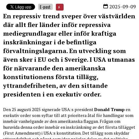
2025-09-09
E-post
En repressiv trend sveper över västvärlden
där allt fler länder inför repressiva
mediegrundlagar eller inför kraftiga
inskränkningar i de befintliga
förvaltningslagarna. En utveckling som
även sker i EU och i Sverige. I USA utmanas
för närvarande den amerikanska
konstitutionens första tillägg,
yttrandefriheten, av den sittande
presidenten i en exekutiv order.
Den 25 augusti 2025 signerade USA:s president
Donald Trump
en
exekutiv order som syftar till att prioritera åtal för handlingar som
innebär vanhelgande av den amerikanska flaggan. Frågan om
huruvida denna order innebär en inskränkning av det första tillägget
(First Amendment) i USA:s konstitution. Det tillägg som skyddar
yttrandefrihet och något som idag präglar delar av det politiska