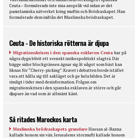
Ceuta – formulerade inte sina anspråk vid sidan av det
panislamiska nätverket kring muftin och Brödraskapet. Han
formulerade dem inifrån det Muslimska brödraskapet.
Ceuta - De historiska rötterna är djupa
Migrationskrisen i den spanska exklaven Ceuta
har på
några dygn blivit ett svenskt inrikespolitiskt slagträ. Där
bägge sidor blockgränsen ägnar sig åt något som bäst kan
liknas för “Cherry-picking”. Kravet i debatten borde istället
vara att hålla sig till sakläget och ge hela bilden. Det är
rimligt i tider med desinformation. Frågan om
migrationskrisen i den spanska exklaven är större och går
djupare än vad som är allmänt känt.
Så ritades Marockos karta
Muslimska brödraskapets grundare
Hassan al-Banna
kallade honom sin vän. Jerusalems stormufti kallade honom