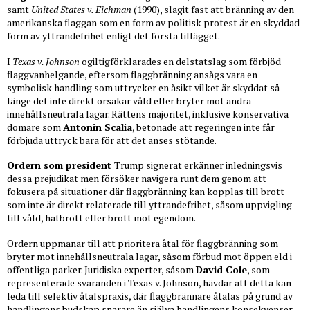
samt
United States v. Eichman
(1990), slagit fast att bränning av den
amerikanska flaggan som en form av politisk protest är en skyddad
form av yttrandefrihet enligt det första tillägget.
I
Texas v. Johnson
ogiltigförklarades en delstatslag som förbjöd
flaggvanhelgande, eftersom flaggbränning ansågs vara en
symbolisk handling som uttrycker en åsikt vilket är skyddat så
länge det inte direkt orsakar våld eller bryter mot andra
innehållsneutrala lagar. Rättens majoritet, inklusive konservativa
domare som
Antonin Scalia
, betonade att regeringen inte får
förbjuda uttryck bara för att det anses stötande.
Ordern som president
Trump signerat erkänner inledningsvis
dessa prejudikat men försöker navigera runt dem genom att
fokusera på situationer där flaggbränning kan kopplas till brott
som inte är direkt relaterade till yttrandefrihet, såsom uppvigling
till våld, hatbrott eller brott mot egendom.
Ordern uppmanar till att prioritera åtal för flaggbränning som
bryter mot innehållsneutrala lagar, såsom förbud mot öppen eld i
offentliga parker. Juridiska experter, såsom
David Cole
, som
representerade svaranden i Texas v. Johnson, hävdar att detta kan
leda till selektiv åtalspraxis, där flaggbrännare åtalas på grund av
handlingens budskap snarare än själva handlingens konsekvenser.