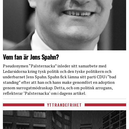
Vem fan är Jens Spahn?
Pseudonymen “Palsternacka” inleder sitt samarbete med
Ledarsidorna kring tysk politik och den tyske politikern och
underbarnet Jens Spahn. Spahn fick lämna sitt parti CDU i “bad
standing” efter att han och hans make genomfört en adoption
genom surrogatmödraskap. Detta, och om politisk arrogans,
reflekterar "Palsternacka" om i dagens artikel.
YTTRANDEFRIHET