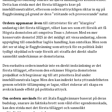
Detta kan strida mot det första tilläggets krav på
innehållsneutralitet, eftersom ordern uttryckligen riktar in sig på
flaggbränning på grund av dess “stötande och provocerande” natur.
Ordern uppmanar även
till rättstvister för att “klargöra”
undantag i det första tillägget, vilket kan ses som ett försök att få
Högsta domstolen att ompröva
Texas v. Johnson
. Med en mer
konservativ domstol 2025 är det möjligt att vissa undantag, såsom
uppvigling till omedelbar laglös handling, kan omtolkas. Men som
det ser ut idag är flaggbränning som uttryck för en politisk åsikt
tydligt skyddad och varje försök att straffa det direkt skulle
sannolikt underkännas av domstolarna.
Den exekutiva ordern innebär inte en direkt inskränkning av det
första tillägget, eftersom den erkänner Högsta domstolens
prejudikat och begränsar sig till att prioritera åtal under
innehållsneutrala lagar. Men den kan indirekt hota yttrandefriheten
genom selektiv tillämpning av lagar, vilket riskerar att skapa en
avskräckande effekt på politiska uttryck.
Om ordern används
för att åtala flaggbrännare baserat på deras
budskap, snarare än faktiska brott som våld eller egendomsskada,
kan den strida mot det första tillägget och sannolikt