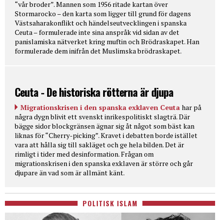
“vår broder”. Mannen som 1956 ritade kartan över
Stormarocko – den karta som ligger till grund för dagens
Västsaharakonflikt och händelseutvecklingen i spanska
Ceuta – formulerade inte sina anspråk vid sidan av det
panislamiska nätverket kring muftin och Brödraskapet. Han
formulerade dem inifrån det Muslimska brödraskapet.
Ceuta - De historiska rötterna är djupa
Migrationskrisen i den spanska exklaven Ceuta
har på
några dygn blivit ett svenskt inrikespolitiskt slagträ. Där
bägge sidor blockgränsen ägnar sig åt något som bäst kan
liknas för “Cherry-picking”. Kravet i debatten borde istället
vara att hålla sig till sakläget och ge hela bilden. Det är
rimligt i tider med desinformation. Frågan om
migrationskrisen i den spanska exklaven är större och går
djupare än vad som är allmänt känt.
POLITISK ISLAM