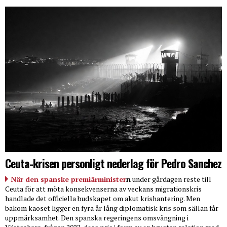
Ceuta-krisen personligt nederlag för Pedro Sanchez
När den spanske premiärminister
n
under gårdagen reste till
Ceuta för att möta konsekvenserna av veckans migrationskris
handlade det officiella budskapet om akut krishantering. Men
bakom kaoset ligger en fyra år lång diplomatisk kris som sällan får
uppmärksamhet. Den spanska regeringens omsvängning i