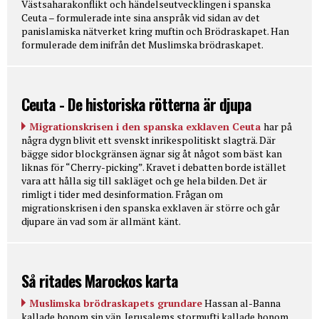
Västsaharakonflikt och händelseutvecklingen i spanska
Ceuta – formulerade inte sina anspråk vid sidan av det
panislamiska nätverket kring muftin och Brödraskapet. Han
formulerade dem inifrån det Muslimska brödraskapet.
Ceuta - De historiska rötterna är djupa
Migrationskrisen i den spanska exklaven Ceuta
har på
några dygn blivit ett svenskt inrikespolitiskt slagträ. Där
bägge sidor blockgränsen ägnar sig åt något som bäst kan
liknas för “Cherry-picking”. Kravet i debatten borde istället
vara att hålla sig till sakläget och ge hela bilden. Det är
rimligt i tider med desinformation. Frågan om
migrationskrisen i den spanska exklaven är större och går
djupare än vad som är allmänt känt.
Så ritades Marockos karta
Muslimska brödraskapets grundare
Hassan al-Banna
kallade honom sin vän. Jerusalems stormufti kallade honom