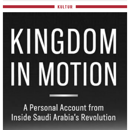
KULTUR