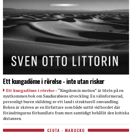
Ett kungadöme i rörelse - inte utan risker
Ett kungadöme i rörelse
– “Kingdom in motion” är titeln på en
nyutkommen bok om Saudiarabiens utveckling. En välinformerad,
personligt buren skildring av ett land i strukturell omvandling.
Boken är skriven av en författare som både suttit vid bordet där
förändringarna förhandlats fram men samtidigt behållit den kritiska
distansen.
CEUTA - MAROCKO