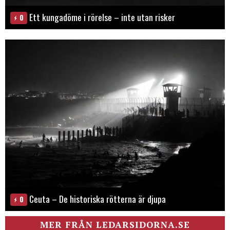
Ett kungadöme i rörelse – inte utan risker
0
Ceuta – De historiska rötterna är djupa
0
MER FRÅN LEDARSIDORNA.SE