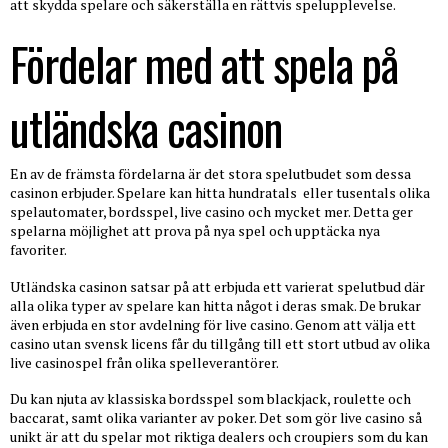
att skydda spelare och säkerställa en rättvis spelupplevelse.
Fördelar med att spela på
utländska casinon
En av de främsta fördelarna är det stora spelutbudet som dessa
casinon erbjuder. Spelare kan hitta hundratals eller tusentals olika
spelautomater, bordsspel, live casino och mycket mer. Detta ger
spelarna möjlighet att prova på nya spel och upptäcka nya
favoriter.
Utländska casinon satsar på att erbjuda ett varierat spelutbud där
alla olika typer av spelare kan hitta något i deras smak. De brukar
även erbjuda en stor avdelning för live casino. Genom att välja ett
casino utan svensk licens får du tillgång till ett stort utbud av olika
live casinospel från olika spelleverantörer.
Du kan njuta av klassiska bordsspel som blackjack, roulette och
baccarat, samt olika varianter av poker. Det som gör live casino så
unikt är att du spelar mot riktiga dealers och croupiers som du kan