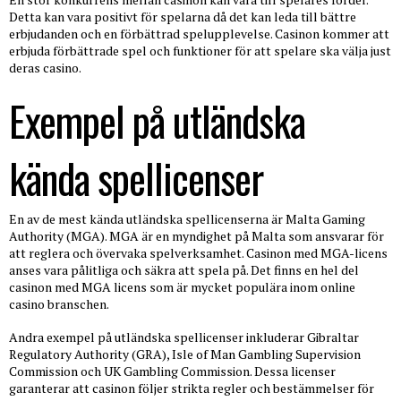
Detta kan vara positivt för spelarna då det kan leda till bättre
erbjudanden och en förbättrad spelupplevelse. Casinon kommer att
erbjuda förbättrade spel och funktioner för att spelare ska välja just
deras casino.
Exempel på utländska
kända spellicenser
En av de mest kända utländska spellicenserna är Malta Gaming
Authority (MGA). MGA är en myndighet på Malta som ansvarar för
att reglera och övervaka spelverksamhet. Casinon med MGA-licens
anses vara pålitliga och säkra att spela på. Det finns en hel del
casinon med MGA licens som är mycket populära inom online
casino branschen.
Andra exempel på utländska spellicenser inkluderar Gibraltar
Regulatory Authority (GRA), Isle of Man Gambling Supervision
Commission och UK Gambling Commission. Dessa licenser
garanterar att casinon följer strikta regler och bestämmelser för