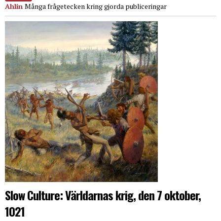
Ahlin
Många frågetecken kring gjorda publiceringar
Slow Culture: Världarnas krig, den 7 oktober,
1021