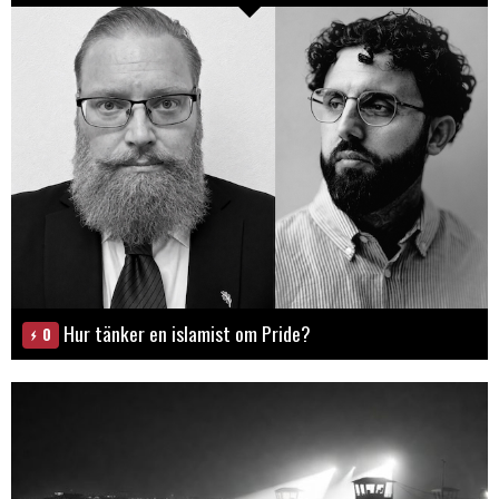
Hur tänker en islamist om Pride?
0