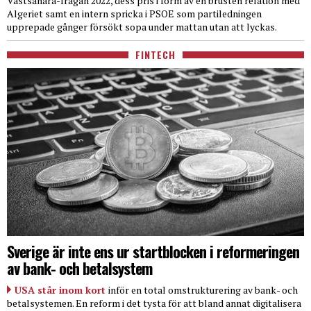
Västsahara-frågan 2022, dess pris i form av en brusten relation med
Algeriet samt en intern spricka i PSOE som partiledningen
upprepade gånger försökt sopa under mattan utan att lyckas.
FINTECH
Sverige är inte ens ur startblocken i reformeringen
av bank- och betalsystem
USA står inom kort
inför en total omstrukturering av bank- och
betalsystemen. En reform i det tysta för att bland annat digitalisera