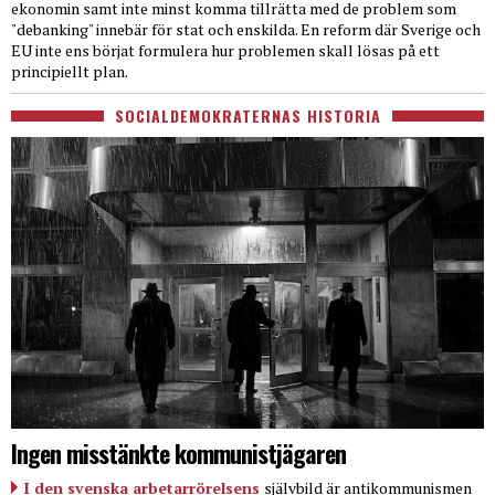
ekonomin samt inte minst komma tillrätta med de problem som
"debanking" innebär för stat och enskilda. En reform där Sverige och
EU inte ens börjat formulera hur problemen skall lösas på ett
principiellt plan.
SOCIALDEMOKRATERNAS HISTORIA
Ingen misstänkte kommunistjägaren
I den svenska arbetarrörelsens
självbild är antikommunismen