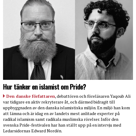
Hur tänker en islamist om Pride?
Den danske författaren
, debattören och föreläsaren Yaqoub Ali
var tidigare en aktiv rekryterare åt, och därmed bidragit till
uppbyggnaden av den danska islamistiska miljön. En miljö han kom
att lämna och är idag en av landets mest anlitade experter på
radikal islamism samt radikala muslimska rörelser. Inför den
svenska Pride-festivalen har han ställt upp på en intervju med
Ledarsidornas Edward Nordén.