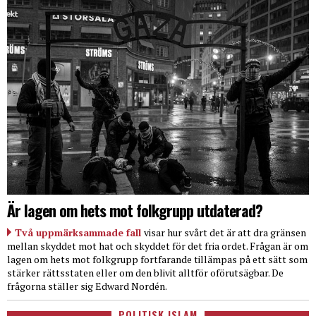
Är lagen om hets mot folkgrupp utdaterad?
Två uppmärksammade fall
visar hur svårt det är att dra gränsen
mellan skyddet mot hat och skyddet för det fria ordet. Frågan är om
lagen om hets mot folkgrupp fortfarande tillämpas på ett sätt som
stärker rättsstaten eller om den blivit alltför oförutsägbar. De
frågorna ställer sig Edward Nordén.
POLITISK ISLAM