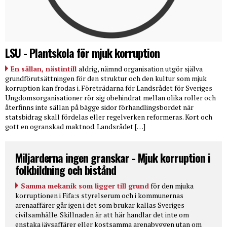
LSU - Plantskola för mjuk korruption
En sällan, nästintill
aldrig, nämnd organisation utgör själva
grundförutsättningen för den struktur och den kultur som mjuk
korruption kan frodas i. Företrädarna för Landsrådet för Sveriges
Ungdomsorganisationer rör sig obehindrat mellan olika roller och
återfinns inte sällan på bägge sidor förhandlingsbordet när
statsbidrag skall fördelas eller regelverken reformeras. Kort och
gott en ogranskad maktnod. Landsrådet […]
Miljarderna ingen granskar - Mjuk korruption i
folkbildning och bistånd
Samma mekanik som ligger till grund
för den mjuka
korruptionen i Fifa:s styrelserum och i kommunernas
arenaaffärer går igen i det som brukar kallas Sveriges
civilsamhälle. Skillnaden är att här handlar det inte om
enstaka jävsaffärer eller kostsamma arenabyggen utan om