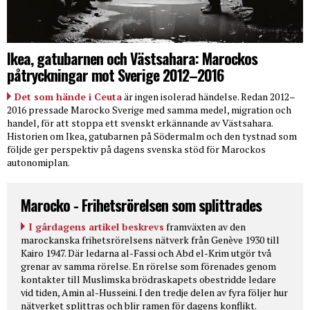
Ikea, gatubarnen och Västsahara: Marockos
påtryckningar mot Sverige 2012–2016
Det som hände i Ceuta
är ingen isolerad händelse. Redan 2012–
2016 pressade Marocko Sverige med samma medel, migration och
handel, för att stoppa ett svenskt erkännande av Västsahara.
Historien om Ikea, gatubarnen på Södermalm och den tystnad som
följde ger perspektiv på dagens svenska stöd för Marockos
autonomiplan.
Marocko - Frihetsrörelsen som splittrades
I gårdagens artikel beskrevs
framväxten av den
marockanska frihetsrörelsens nätverk från Genève 1930 till
Kairo 1947. Där ledarna al-Fassi och Abd el-Krim utgör två
grenar av samma rörelse. En rörelse som förenades genom
kontakter till Muslimska brödraskapets obestridde ledare
vid tiden, Amin al-Husseini. I den tredje delen av fyra följer hur
nätverket splittras och blir ramen för dagens konflikt.