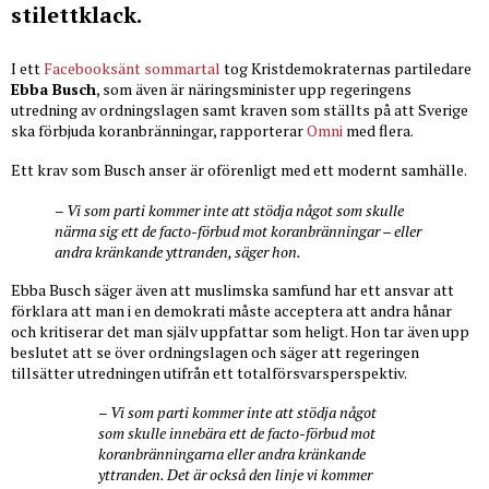
stilettklack.
I ett
Facebooksänt sommartal
tog Kristdemokraternas partiledare
Ebba Busch
, som även är näringsminister upp regeringens
utredning av ordningslagen samt kraven som ställts på att Sverige
ska förbjuda koranbränningar, rapporterar
Omni
med flera.
Ett krav som Busch anser är oförenligt med ett modernt samhälle.
– Vi som parti kommer inte att stödja något som skulle
närma sig ett de facto-förbud mot koranbränningar – eller
andra kränkande yttranden, säger hon.
Ebba Busch säger även att muslimska samfund har ett ansvar att
förklara att man i en demokrati måste acceptera att andra hånar
och kritiserar det man själv uppfattar som heligt. Hon tar även upp
beslutet att se över ordningslagen och säger att regeringen
tillsätter utredningen utifrån ett totalförsvarsperspektiv.
– Vi som parti kommer inte att stödja något
som skulle innebära ett de facto-förbud mot
koranbränningarna eller andra kränkande
yttranden. Det är också den linje vi kommer