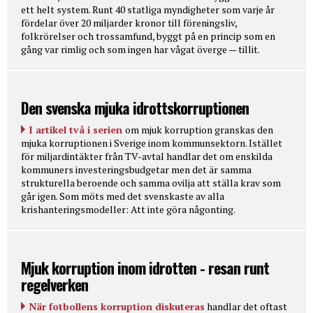
ett helt system. Runt 40 statliga myndigheter som varje år
fördelar över 20 miljarder kronor till föreningsliv,
folkrörelser och trossamfund, byggt på en princip som en
gång var rimlig och som ingen har vågat överge — tillit.
Den svenska mjuka idrottskorruptionen
I artikel två i serien
om mjuk korruption granskas den
mjuka korruptionen i Sverige inom kommunsektorn. Istället
för miljardintäkter från TV-avtal handlar det om enskilda
kommuners investeringsbudgetar men det är samma
strukturella beroende och samma ovilja att ställa krav som
går igen. Som möts med det svenskaste av alla
krishanteringsmodeller: Att inte göra någonting.
Mjuk korruption inom idrotten - resan runt
regelverken
När fotbollens korruption diskuteras
handlar det oftast