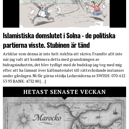
Islamistiska domslutet i Solna - de politiska
partierna visste. Stubinen är tänd
Artiklar som denna är inte helt riskfria att skriva. Framför allt inte
när jag valt att kombinera detta med granskningen av
bidragsindustrin, det blev tydligt med de budskap jag tog med mig
efter att ha lämnat över källmaterialet till rättsvårdande instanser
under gårdagen. Ni får gärna stödja Ledarsidorna.se SWISH: 070-612
53 93 BANK: 4732 00 […]
HETAST SENASTE VECKAN