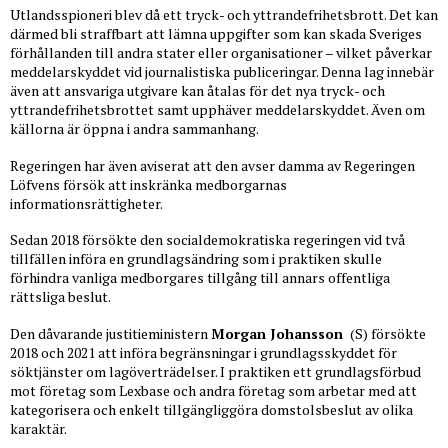
Utlandsspioneri blev då ett tryck- och yttrandefrihetsbrott. Det kan
därmed bli straffbart att lämna uppgifter som kan skada Sveriges
förhållanden till andra stater eller organisationer – vilket påverkar
meddelarskyddet vid journalistiska publiceringar. Denna lag innebär
även att ansvariga utgivare kan åtalas för det nya tryck- och
yttrandefrihetsbrottet samt upphäver meddelarskyddet. Även om
källorna är öppna i andra sammanhang.
Regeringen har även aviserat att den avser damma av Regeringen
Löfvens försök att inskränka medborgarnas
informationsrättigheter.
Sedan 2018 försökte den socialdemokratiska regeringen vid två
tillfällen införa en grundlagsändring som i praktiken skulle
förhindra vanliga medborgares tillgång till annars offentliga
rättsliga beslut.
Den dåvarande justitieministern
Morgan Johansson
(S) försökte
2018 och 2021 att införa begränsningar i grundlagsskyddet för
söktjänster om lagöverträdelser. I praktiken ett grundlagsförbud
mot företag som Lexbase och andra företag som arbetar med att
kategorisera och enkelt tillgängliggöra domstolsbeslut av olika
karaktär.