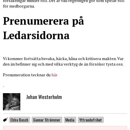
försäkringar mindre roll. Det är vad regeringen gör som spelar roll
för medborgarna.
Prenumerera på
Ledarsidorna
Vi kommer fortsätta bevaka, häcka, håna och kritisera makten. Var
den än befinner sig och med vilka verktyg de än försöker tysta oss.
Prenumeration tecknar du
här
.
Johan Westerholm
Ebba Busch
Gunnar Strömmer
Media
Yttrandefrihet