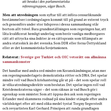
att bevaka i den parlamentariska
referensgruppen, säger Busch.
Men att utredningen
som syftar till att införa censurliknande
bestämmelser i ordningslagen kommit till på grund av externt tryck
och genomförs under stor tidspress i dessa sammanhang står
bortom allt tvivel. Bara grundinställningen som regeringen har, att
låta kvalificerat hemligt underlag som berör vanliga medborgares
rätt att uttrycka sina åsikter är en rättspraxis som tillämpats av
andra statsskick än det svenska. Som DDR eller forna Östtyskland
eller av det kommunistiska Sovjetunionen.
Relaterat:
Sverige ger Turkiet och OIC vetorätt om allmänna
sammankomster
Det handlar med andra ord mindre om Koranskändningar, utan mer
om regeringsunderlagets demokratiska rötter och DNA. Det spelar
mindre roll vad Busch krishantering går ut på – det som spelar roll
är vilka utredningsdirektiv som beslutas. Det spelar ingen roll vad
Kristdemokraterna säger – det som räknas är vad Busch gör i
egenskap som minister. Som att öppna den ask som regeringen
Erlander med skammens rodnad på sina kinder stängde efter andra
världskriget efter att med olika medel tystat Torgny Segerstedt
och revyartisten Karl Gerhard. Principen att runda grundlagen