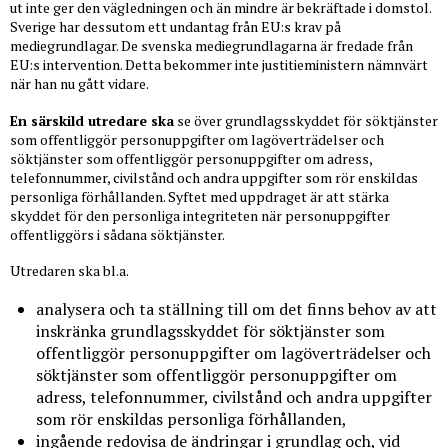
ut inte ger den vägledningen och än mindre är bekräftade i domstol.
Sverige har dessutom ett undantag från EU:s krav på
mediegrundlagar. De svenska mediegrundlagarna är fredade från
EU:s intervention. Detta bekommer inte justitieministern nämnvärt
när han nu gått vidare.
En särskild utredare ska
se över grundlagsskyddet för söktjänster
som offentliggör personuppgifter om lagöverträdelser och
söktjänster som offentliggör personuppgifter om adress,
telefonnummer, civilstånd och andra uppgifter som rör enskildas
personliga förhållanden. Syftet med uppdraget är att stärka
skyddet för den personliga integriteten när personuppgifter
offentliggörs i sådana söktjänster.
Utredaren ska bl.a.
analysera och ta ställning till om det finns behov av att
inskränka grundlagsskyddet för söktjänster som
offentliggör personuppgifter om lagöverträdelser och
söktjänster som offentliggör personuppgifter om
adress, telefonnummer, civilstånd och andra uppgifter
som rör enskildas personliga förhållanden,
ingående redovisa de ändringar i grundlag och, vid