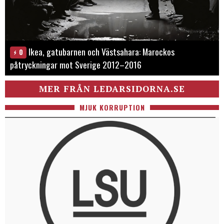
Ikea, gatubarnen och Västsahara: Marockos
0
påtryckningar mot Sverige 2012–2016
MER FRÅN LEDARSIDORNA.SE
MJUK KORRUPTION