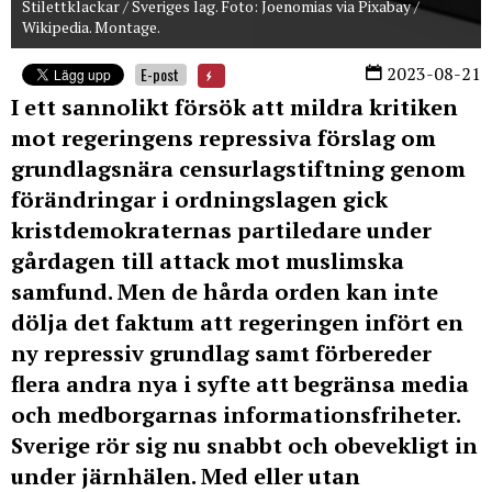
Stilettklackar / Sveriges lag. Foto: Joenomias via Pixabay /
Wikipedia. Montage.
2023-08-21
E-post
I ett sannolikt försök att mildra kritiken
mot regeringens repressiva förslag om
grundlagsnära censurlagstiftning genom
förändringar i ordningslagen gick
kristdemokraternas partiledare under
gårdagen till attack mot muslimska
samfund. Men de hårda orden kan inte
dölja det faktum att regeringen infört en
ny repressiv grundlag samt förbereder
flera andra nya i syfte att begränsa media
och medborgarnas informationsfriheter.
Sverige rör sig nu snabbt och obevekligt in
under järnhälen. Med eller utan