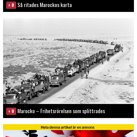
Så ritades Marockos karta
0
Marocko – Frihetsrörelsen som splittrades
0