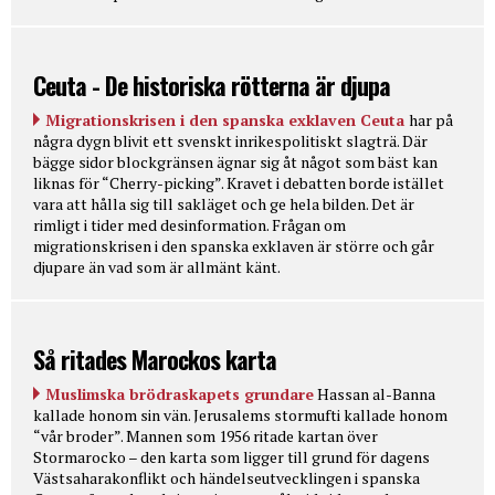
Ceuta - De historiska rötterna är djupa
Migrationskrisen i den spanska exklaven Ceuta
har på
några dygn blivit ett svenskt inrikespolitiskt slagträ. Där
bägge sidor blockgränsen ägnar sig åt något som bäst kan
liknas för “Cherry-picking”. Kravet i debatten borde istället
vara att hålla sig till sakläget och ge hela bilden. Det är
rimligt i tider med desinformation. Frågan om
migrationskrisen i den spanska exklaven är större och går
djupare än vad som är allmänt känt.
Så ritades Marockos karta
Muslimska brödraskapets grundare
Hassan al-Banna
kallade honom sin vän. Jerusalems stormufti kallade honom
“vår broder”. Mannen som 1956 ritade kartan över
Stormarocko – den karta som ligger till grund för dagens
Västsaharakonflikt och händelseutvecklingen i spanska