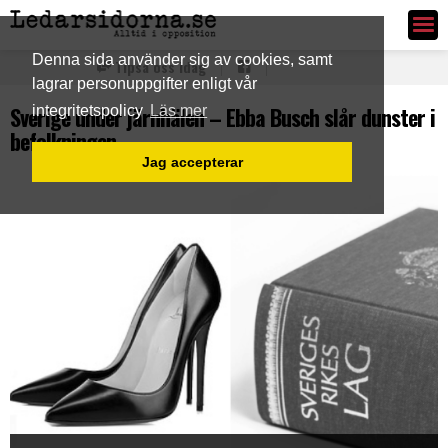
Ledarsidorna.se
Denna sida använder sig av cookies, samt
Tipsa oss idag
lagrar personuppgifter enligt vår
Sverige under järnhälen – Ebba Busch slår dunster i
integritetspolicy
Läs mer
befolkningen
Jag accepterar