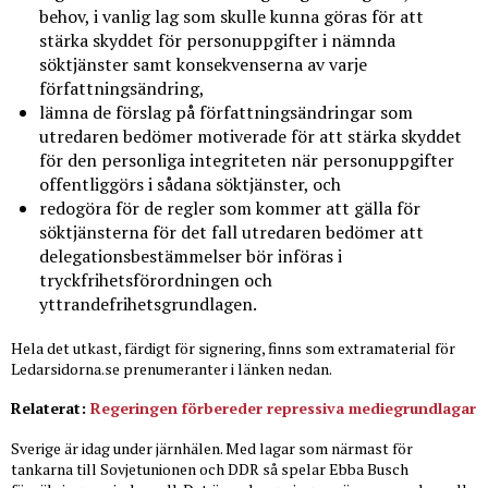
behov, i vanlig lag som skulle kunna göras för att
stärka skyddet för personuppgifter i nämnda
söktjänster samt konsekvenserna av varje
författningsändring,
lämna de förslag på författningsändringar som
utredaren bedömer motiverade för att stärka skyddet
för den personliga integriteten när personuppgifter
offentliggörs i sådana söktjänster, och
redogöra för de regler som kommer att gälla för
söktjänsterna för det fall utredaren bedömer att
delegationsbestämmelser bör införas i
tryckfrihetsförordningen och
yttrandefrihetsgrundlagen.
Hela det utkast, färdigt för signering, finns som extramaterial för
Ledarsidorna.se prenumeranter i länken nedan.
Relaterat:
Regeringen förbereder repressiva mediegrundlagar
Sverige är idag under järnhälen. Med lagar som närmast för
tankarna till Sovjetunionen och DDR så spelar Ebba Busch