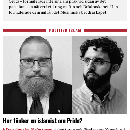
Ceuta – formulerade inte sina anspråk vid sidan av det
panislamiska nätverket kring muftin och Brödraskapet. Han
formulerade dem inifrån det Muslimska brödraskapet.
POLITISK ISLAM
Hur tänker en islamist om Pride?
Den danske författaren
, debattören och föreläsaren Yaqoub Ali