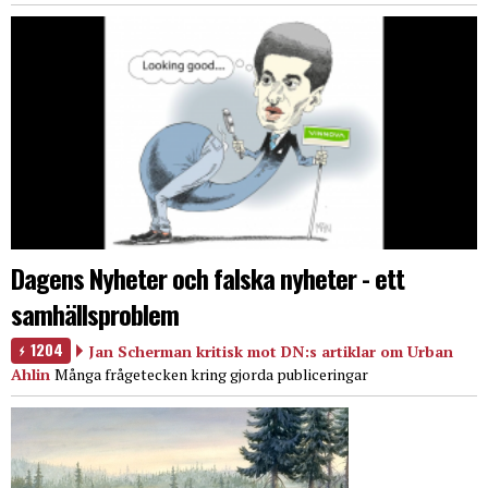
Dagens Nyheter och falska nyheter - ett
samhällsproblem
1204
Jan Scherman kritisk mot DN:s artiklar om Urban
Ahlin
Många frågetecken kring gjorda publiceringar