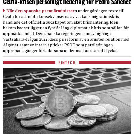
Ceuta-krisen personligt nederlag för Pedro Sanchez
När den spanske premiärminister
n
under gårdagen reste till
Ceuta för att möta konsekvenserna av veckans migrationskris
handlade det officiella budskapet om akut krishantering. Men
bakom kaoset ligger en fyra år lång diplomatisk kris som sällan får
uppmärksamhet. Den spanska regeringens omsvängning i
Västsahara-frågan 2022, dess pris i form av en brusten relation med
Algeriet samt en intern spricka i PSOE som partiledningen
upprepade gånger försökt sopa under mattan utan att lyckas.
FINTECH