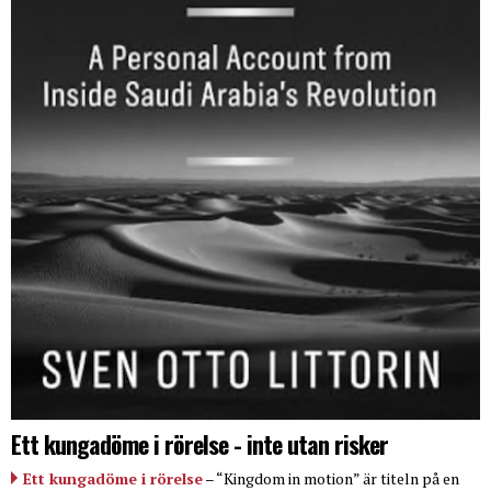
Ett kungadöme i rörelse - inte utan risker
Ett kungadöme i rörelse
– “Kingdom in motion” är titeln på en