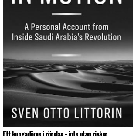
Ett kungadöme i rörelse - inte utan risker