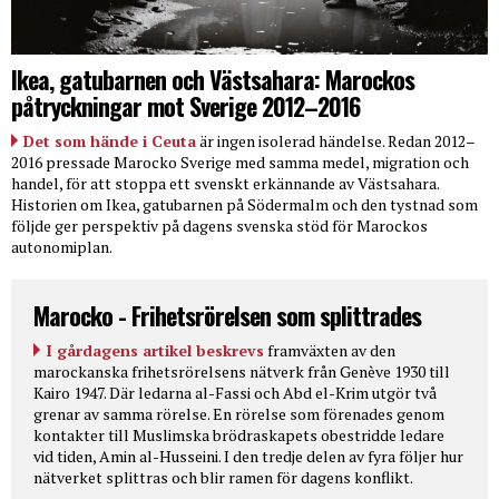
Ikea, gatubarnen och Västsahara: Marockos
påtryckningar mot Sverige 2012–2016
Det som hände i Ceuta
är ingen isolerad händelse. Redan 2012–
2016 pressade Marocko Sverige med samma medel, migration och
handel, för att stoppa ett svenskt erkännande av Västsahara.
Historien om Ikea, gatubarnen på Södermalm och den tystnad som
följde ger perspektiv på dagens svenska stöd för Marockos
autonomiplan.
Marocko - Frihetsrörelsen som splittrades
I gårdagens artikel beskrevs
framväxten av den
marockanska frihetsrörelsens nätverk från Genève 1930 till
Kairo 1947. Där ledarna al-Fassi och Abd el-Krim utgör två
grenar av samma rörelse. En rörelse som förenades genom
kontakter till Muslimska brödraskapets obestridde ledare
vid tiden, Amin al-Husseini. I den tredje delen av fyra följer hur
nätverket splittras och blir ramen för dagens konflikt.