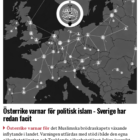
Österrike varnar för politisk islam - Sverige har
redan facit
Österrike varnar för
det Muslimska brödraskapets växande
inflytande i landet. Varningen utfärdas med stöd i både den egna
säkerhetstjänsten och Tysklands säkerhetstjänst årliga översikt