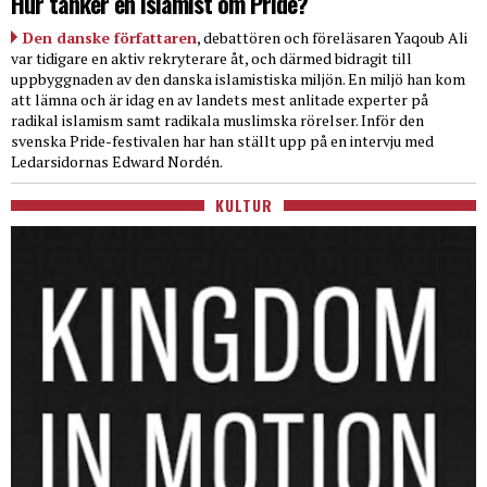
Hur tänker en islamist om Pride?
Den danske författaren
, debattören och föreläsaren Yaqoub Ali
var tidigare en aktiv rekryterare åt, och därmed bidragit till
uppbyggnaden av den danska islamistiska miljön. En miljö han kom
att lämna och är idag en av landets mest anlitade experter på
radikal islamism samt radikala muslimska rörelser. Inför den
svenska Pride-festivalen har han ställt upp på en intervju med
Ledarsidornas Edward Nordén.
KULTUR