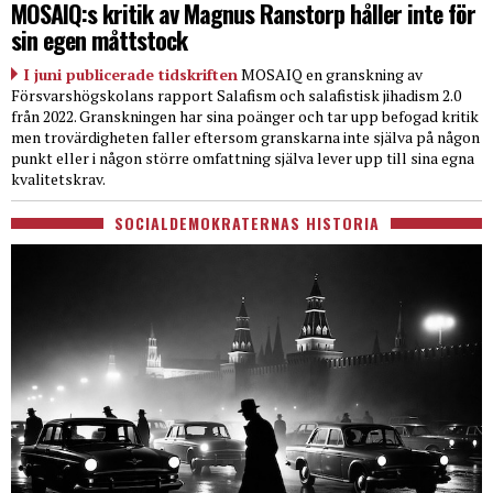
MOSAIQ:s kritik av Magnus Ranstorp håller inte för
sin egen måttstock
I juni publicerade tidskriften
MOSAIQ en granskning av
Försvarshögskolans rapport Salafism och salafistisk jihadism 2.0
från 2022. Granskningen har sina poänger och tar upp befogad kritik
men trovärdigheten faller eftersom granskarna inte själva på någon
punkt eller i någon större omfattning själva lever upp till sina egna
kvalitetskrav.
SOCIALDEMOKRATERNAS HISTORIA