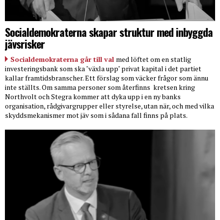
Socialdemokraterna skapar struktur med inbyggda
jävsrisker
Socialdemokraterna går till val
med löftet om en statlig
investeringsbank som ska "växla upp" privat kapital i det partiet
kallar framtidsbranscher. Ett förslag som väcker frågor som ännu
inte ställts. Om samma personer som återfinns
kretsen kring
Northvolt och Stegra kommer att dyka upp i en ny banks
organisation, rådgivargrupper eller styrelse, utan när, och med vilka
skyddsmekanismer mot jäv som i sådana fall finns på plats.