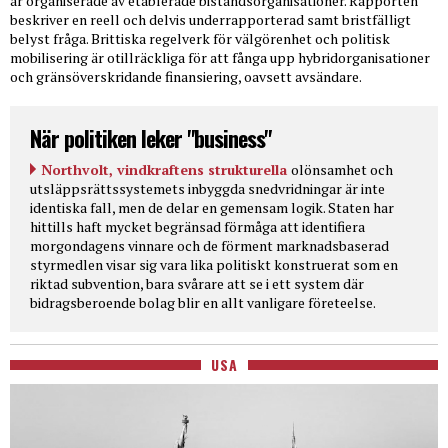
är organiserade av etablerade biståndsorganisationer. Rapporten
beskriver en reell och delvis underrapporterad samt bristfälligt
belyst fråga. Brittiska regelverk för välgörenhet och politisk
mobilisering är otillräckliga för att fånga upp hybridorganisationer
och gränsöverskridande finansiering, oavsett avsändare.
När politiken leker "business"
Northvolt, vindkraftens strukturella
olönsamhet och
utsläppsrättssystemets inbyggda snedvridningar är inte
identiska fall, men de delar en gemensam logik. Staten har
hittills haft mycket begränsad förmåga att identifiera
morgondagens vinnare och de förment marknadsbaserad
styrmedlen visar sig vara lika politiskt konstruerat som en
riktad subvention, bara svårare att se i ett system där
bidragsberoende bolag blir en allt vanligare företeelse.
USA