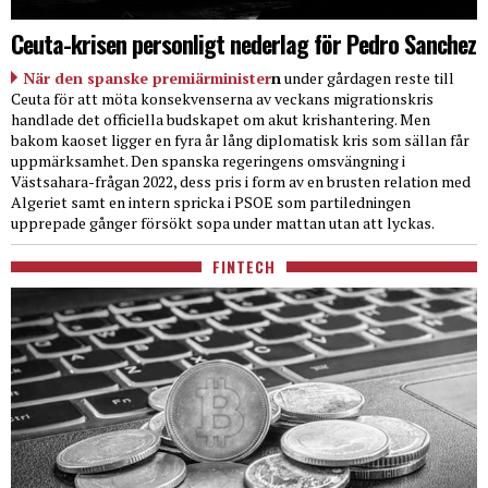
Ceuta-krisen personligt nederlag för Pedro Sanchez
När den spanske premiärminister
n
under gårdagen reste till
Ceuta för att möta konsekvenserna av veckans migrationskris
handlade det officiella budskapet om akut krishantering. Men
bakom kaoset ligger en fyra år lång diplomatisk kris som sällan får
uppmärksamhet. Den spanska regeringens omsvängning i
Västsahara-frågan 2022, dess pris i form av en brusten relation med
Algeriet samt en intern spricka i PSOE som partiledningen
upprepade gånger försökt sopa under mattan utan att lyckas.
FINTECH