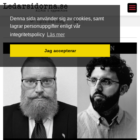
Ledarsidorna.se
Denna sida använder sig av cookies, samt
Tipsa oss idag
lagrar personuppgifter enligt vår
integritetspolicy
Läs mer
HETAST SENASTE VECKAN
Jag accepterar