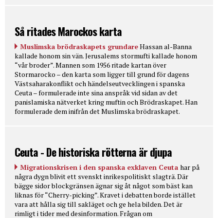
Så ritades Marockos karta
Muslimska brödraskapets grundare
Hassan al-Banna
kallade honom sin vän. Jerusalems stormufti kallade honom
“vår broder”. Mannen som 1956 ritade kartan över
Stormarocko – den karta som ligger till grund för dagens
Västsaharakonflikt och händelseutvecklingen i spanska
Ceuta – formulerade inte sina anspråk vid sidan av det
panislamiska nätverket kring muftin och Brödraskapet. Han
formulerade dem inifrån det Muslimska brödraskapet.
Ceuta - De historiska rötterna är djupa
Migrationskrisen i den spanska exklaven Ceuta
har på
några dygn blivit ett svenskt inrikespolitiskt slagträ. Där
bägge sidor blockgränsen ägnar sig åt något som bäst kan
liknas för “Cherry-picking”. Kravet i debatten borde istället
vara att hålla sig till sakläget och ge hela bilden. Det är
rimligt i tider med desinformation. Frågan om