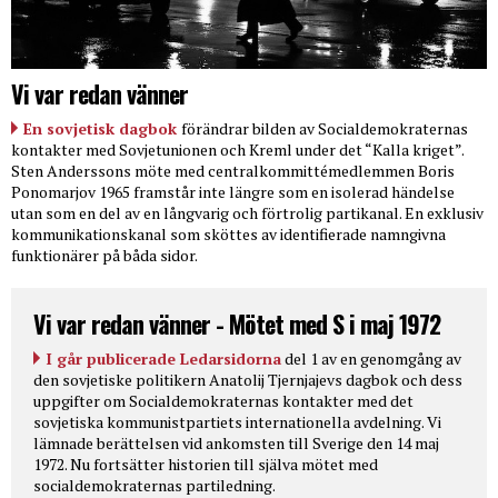
Vi var redan vänner
En sovjetisk dagbok
förändrar bilden av Socialdemokraternas
kontakter med Sovjetunionen och Kreml under det “Kalla kriget”.
Sten Anderssons möte med centralkommittémedlemmen Boris
Ponomarjov 1965 framstår inte längre som en isolerad händelse
utan som en del av en långvarig och förtrolig partikanal. En exklusiv
kommunikationskanal som sköttes av identifierade namngivna
funktionärer på båda sidor.
Vi var redan vänner - Mötet med S i maj 1972
I går publicerade Ledarsidorna
del 1 av en genomgång av
den sovjetiske politikern Anatolij Tjernjajevs dagbok och dess
uppgifter om Socialdemokraternas kontakter med det
sovjetiska kommunistpartiets internationella avdelning. Vi
lämnade berättelsen vid ankomsten till Sverige den 14 maj
1972. Nu fortsätter historien till själva mötet med
socialdemokraternas partiledning.