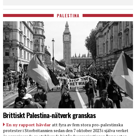
PALESTINA
Brittiskt Palestina-nätverk granskas
En ny rapport hävdar
att fyra av fem stora pro-palestinska
protester i Storbritannien sedan den 7 oktober 2023 i själva verket