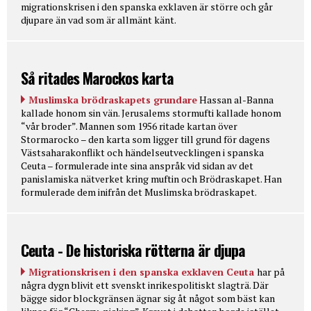
migrationskrisen i den spanska exklaven är större och går
djupare än vad som är allmänt känt.
Så ritades Marockos karta
Muslimska brödraskapets grundare
Hassan al-Banna
kallade honom sin vän. Jerusalems stormufti kallade honom
“vår broder”. Mannen som 1956 ritade kartan över
Stormarocko – den karta som ligger till grund för dagens
Västsaharakonflikt och händelseutvecklingen i spanska
Ceuta – formulerade inte sina anspråk vid sidan av det
panislamiska nätverket kring muftin och Brödraskapet. Han
formulerade dem inifrån det Muslimska brödraskapet.
Ceuta - De historiska rötterna är djupa
Migrationskrisen i den spanska exklaven Ceuta
har på
några dygn blivit ett svenskt inrikespolitiskt slagträ. Där
bägge sidor blockgränsen ägnar sig åt något som bäst kan