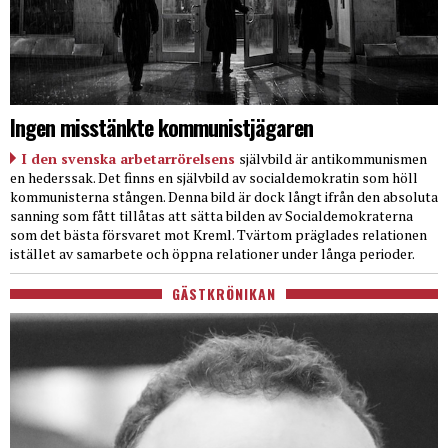
Ingen misstänkte kommunistjägaren
I den svenska arbetarrörelsens
självbild är antikommunismen
en hederssak. Det finns en självbild av socialdemokratin som höll
kommunisterna stången. Denna bild är dock långt ifrån den absoluta
sanning som fått tillåtas att sätta bilden av Socialdemokraterna
som det bästa försvaret mot Kreml. Tvärtom präglades relationen
istället av samarbete och öppna relationer under långa perioder.
GÄSTKRÖNIKAN