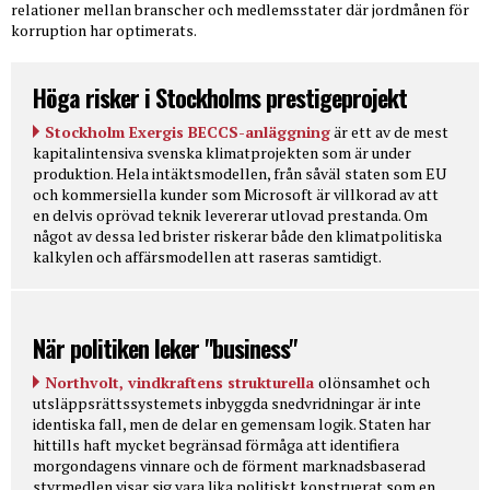
relationer mellan branscher och medlemsstater där jordmånen för
korruption har optimerats.
Höga risker i Stockholms prestigeprojekt
Stockholm Exergis BECCS-anläggning
är ett av de mest
kapitalintensiva svenska klimatprojekten som är under
produktion. Hela intäktsmodellen, från såväl staten som EU
och kommersiella kunder som Microsoft är villkorad av att
en delvis oprövad teknik levererar utlovad prestanda. Om
något av dessa led brister riskerar både den klimatpolitiska
kalkylen och affärsmodellen att raseras samtidigt.
När politiken leker "business"
Northvolt, vindkraftens strukturella
olönsamhet och
utsläppsrättssystemets inbyggda snedvridningar är inte
identiska fall, men de delar en gemensam logik. Staten har
hittills haft mycket begränsad förmåga att identifiera
morgondagens vinnare och de förment marknadsbaserad
styrmedlen visar sig vara lika politiskt konstruerat som en