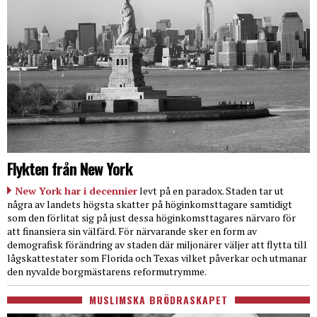
Flykten från New York
New York har i decennier
levt på en paradox. Staden tar ut
några av landets högsta skatter på höginkomsttagare samtidigt
som den förlitat sig på just dessa höginkomsttagares närvaro för
att finansiera sin välfärd. För närvarande sker en form av
demografisk förändring av staden där miljonärer väljer att flytta till
lågskattestater som Florida och Texas vilket påverkar och utmanar
den nyvalde borgmästarens reformutrymme.
MUSLIMSKA BRÖDRASKAPET