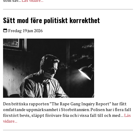
som såv...
Läs vidare...
Sätt mod före politiskt korrekthet
Fredag 19 jun 2026
Den brittiska rapporten ”The Rape Gang Inquiry Report” har fått
omfattande uppmärksamhet i Storbritannien. Polisen har i flera fall
förstört bevis, släppt förövare fria och i vissa fall till och med ...
Läs
vidare...