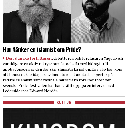
Hur tänker en islamist om Pride?
Den danske författaren
, debattören och föreläsaren Yaqoub Ali
var tidigare en aktiv rekryterare åt, och därmed bidragit till
uppbyggnaden av den danska islamistiska miljön. En miljö han kom
att lämna och är idag en av landets mest anlitade experter på
radikal islamism samt radikala muslimska rörelser. Inför den
svenska Pride-festivalen har han ställt upp på en intervju med
Ledarsidornas Edward Nordén.
KULTUR