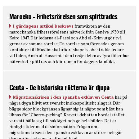
Marocko - Frihetsrörelsen som splittrades
I gårdagens artikel beskrevs
framväxten av den
marockanska frihetsrörelsens nätverk från Genève 1930 till
Kairo 1947. Där ledarna al-Fassi och Abd el-Krim utgör två
grenar av samma rörelse. En rörelse som förenades genom
kontakter till Muslimska brödraskapets obestridde ledare
vid tiden, Amin al-Husseini. I den tredje delen av fyra följer hur
nätverket splittras och blir ramen för dagens konflikt.
Ceuta - De historiska rötterna är djupa
Migrationskrisen i den spanska exklaven Ceuta
har på
några dygn blivit ett svenskt inrikespolitiskt slagträ. Där
bägge sidor blockgränsen ägnar sig åt något som bäst kan
liknas för “Cherry-picking”. Kravet i debatten borde istället
vara att hålla sig till sakläget och ge hela bilden. Det är
rimligt i tider med desinformation. Frågan om
migrationskrisen i den spanska exklaven är större och går
djupare än vad som är allmänt känt.