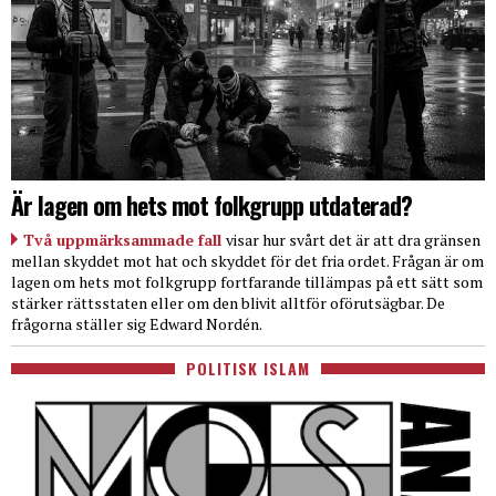
Är lagen om hets mot folkgrupp utdaterad?
Två uppmärksammade fall
visar hur svårt det är att dra gränsen
mellan skyddet mot hat och skyddet för det fria ordet. Frågan är om
lagen om hets mot folkgrupp fortfarande tillämpas på ett sätt som
stärker rättsstaten eller om den blivit alltför oförutsägbar. De
frågorna ställer sig Edward Nordén.
POLITISK ISLAM