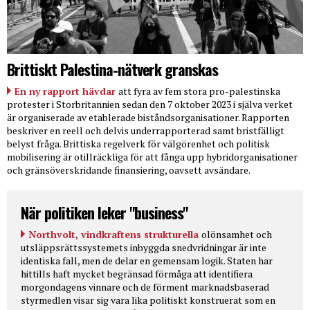
Brittiskt Palestina-nätverk granskas
En ny rapport hävdar
att fyra av fem stora pro-palestinska
protester i Storbritannien sedan den 7 oktober 2023 i själva verket
är organiserade av etablerade biståndsorganisationer. Rapporten
beskriver en reell och delvis underrapporterad samt bristfälligt
belyst fråga. Brittiska regelverk för välgörenhet och politisk
mobilisering är otillräckliga för att fånga upp hybridorganisationer
och gränsöverskridande finansiering, oavsett avsändare.
När politiken leker "business"
Northvolt, vindkraftens strukturella
olönsamhet och
utsläppsrättssystemets inbyggda snedvridningar är inte
identiska fall, men de delar en gemensam logik. Staten har
hittills haft mycket begränsad förmåga att identifiera
morgondagens vinnare och de förment marknadsbaserad
styrmedlen visar sig vara lika politiskt konstruerat som en