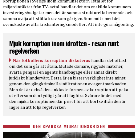
korruptionen i Sverige inom kommunsektorn. Istället för
miljardintäkter från TV-avtal handlar det om enskilda kommuners
investeringsbudgetar men det är samma strukturella beroende och
samma ovilja att ställa krav som går igen. Som möts med det
svenskaste av alla krishanteringsmodeller: Att inte göra någonting.
Mjuk korruption inom idrotten - resan runt
regelverken
När fotbollens korruption diskuteras
handlar det oftast
om det som går att åtala. Mutade domare, riggade matcher,
svarta pengar i en agents handbagage eller annat direkt
juridiskt klandervärt. Detta är en bister verklighet inte minst
genom den gängkriminella infiltrationen av agentmarknaden.
Men det är också den enklaste formen av korruption att peka
ut eftersom den tydligt går att lagföra. Svårare är det med
den mjuka korruptionen där priset för att bortse ifrån den är
lägre än att följa regelverken.
DEN SPANSKA MIGRATIONSKRISEN