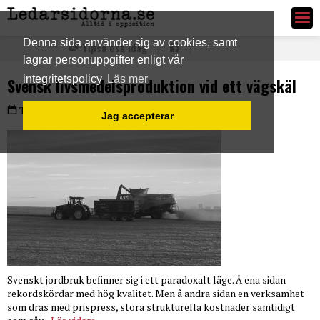
Ledarsidorna.se
Denna sida använder sig av cookies, samt
Tipsa oss idag
lagrar personuppgifter enligt vår
integritetspolicy
Läs mer
Svensk livsmedelsproduktion vid ett vägskäl
Tisdag 23 jun 2026
Jag accepterar
Svenskt jordbruk befinner sig i ett paradoxalt läge. Å ena sidan
rekordskördar med hög kvalitet. Men å andra sidan en verksamhet
som dras med prispress, stora strukturella kostnader samtidigt