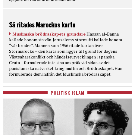
Så ritades Marockos karta
Muslimska brödraskapets grundare
Hassan al-Banna
kallade honom sin vän. Jerusalems stormufti kallade honom
“vår broder”. Mannen som 1956 ritade kartan över
Stormarocko – den karta som ligger till grund för dagens
Västsaharakonflikt och händelseutvecklingen i spanska
Ceuta – formulerade inte sina anspråk vid sidan av det
panislamiska nätverket kring muftin och Brödraskapet. Han
formulerade dem inifrån det Muslimska brödraskapet.
POLITISK ISLAM