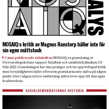
MOSAIQ:s kritik av Magnus Ranstorp håller inte för
sin egen måttstock
I juni publicerade tidskriften
MOSAIQ en granskning av
Försvarshögskolans rapport Salafism och salafistisk jihadism 2.0
från 2022. Granskningen har sina poänger och tar upp befogad kritik
men trovärdigheten faller eftersom granskarna inte själva på någon
punkt eller i någon större omfattning själva lever upp till sina egna
kvalitetskrav.
SOCIALDEMOKRATERNAS HISTORIA