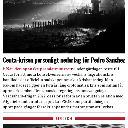
Ceuta-krisen personligt nederlag för Pedro Sanchez
När den spanske premiärminister
n
under gårdagen reste till
Ceuta för att möta konsekvenserna av veckans migrationskris
handlade det officiella budskapet om akut krishantering. Men
bakom kaoset ligger en fyra år lång diplomatisk kris som sällan får
uppmärksamhet. Den spanska regeringens omsvängning i
Västsahara-frågan 2022, dess pris i form av en brusten relation med
Algeriet samt en intern spricka i PSOE som partiledningen
upprepade gånger försökt sopa under mattan utan att lyckas.
FINTECH