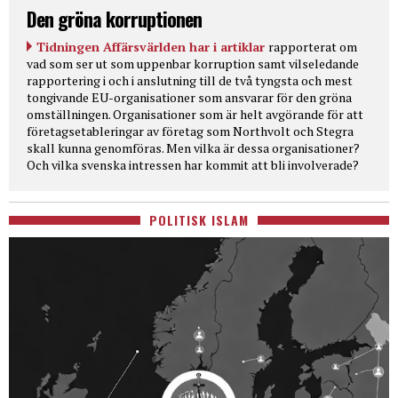
Den gröna korruptionen
Tidningen Affärsvärlden har i artiklar
rapporterat om
vad som ser ut som uppenbar korruption samt vilseledande
rapportering i och i anslutning till de två tyngsta och mest
tongivande EU-organisationer som ansvarar för den gröna
omställningen. Organisationer som är helt avgörande för att
företagsetableringar av företag som Northvolt och Stegra
skall kunna genomföras. Men vilka är dessa organisationer?
Och vilka svenska intressen har kommit att bli involverade?
POLITISK ISLAM