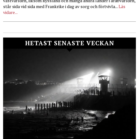
västvärlden, liksom Ryssland och många andra länder i arabvärlden,
står sida vid sida med Frankrike i dag av sorg och förtvivla...
Läs
vidare...
HETAST SENASTE VECKAN