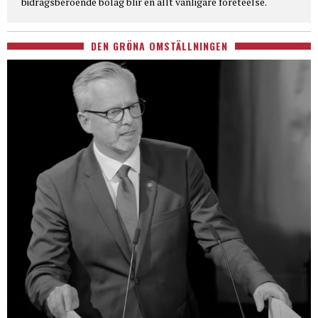
bidragsberoende bolag blir en allt vanligare företeelse.
DEN GRÖNA OMSTÄLLNINGEN