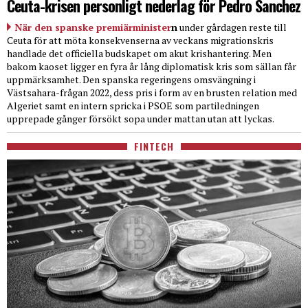
Ceuta-krisen personligt nederlag för Pedro Sanchez
När den spanske premiärminister
n
under gårdagen reste till
Ceuta för att möta konsekvenserna av veckans migrationskris
handlade det officiella budskapet om akut krishantering. Men
bakom kaoset ligger en fyra år lång diplomatisk kris som sällan får
uppmärksamhet. Den spanska regeringens omsvängning i
Västsahara-frågan 2022, dess pris i form av en brusten relation med
Algeriet samt en intern spricka i PSOE som partiledningen
upprepade gånger försökt sopa under mattan utan att lyckas.
FINTECH