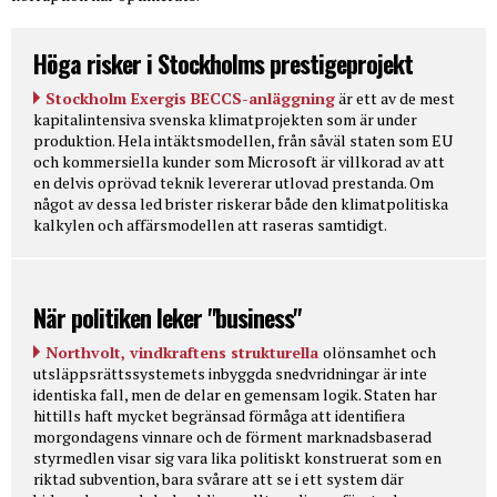
Höga risker i Stockholms prestigeprojekt
Stockholm Exergis BECCS-anläggning
är ett av de mest
kapitalintensiva svenska klimatprojekten som är under
produktion. Hela intäktsmodellen, från såväl staten som EU
och kommersiella kunder som Microsoft är villkorad av att
en delvis oprövad teknik levererar utlovad prestanda. Om
något av dessa led brister riskerar både den klimatpolitiska
kalkylen och affärsmodellen att raseras samtidigt.
När politiken leker "business"
Northvolt, vindkraftens strukturella
olönsamhet och
utsläppsrättssystemets inbyggda snedvridningar är inte
identiska fall, men de delar en gemensam logik. Staten har
hittills haft mycket begränsad förmåga att identifiera
morgondagens vinnare och de förment marknadsbaserad
styrmedlen visar sig vara lika politiskt konstruerat som en
riktad subvention, bara svårare att se i ett system där