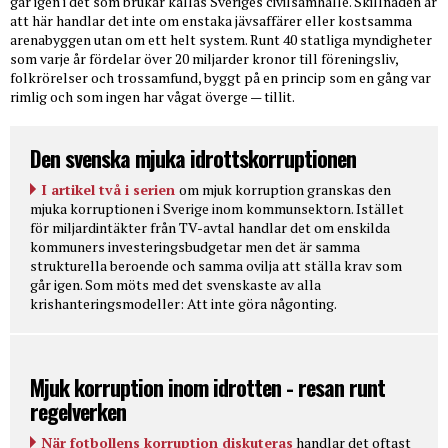
går igen i det som brukar kallas Sveriges civilsamhälle. Skillnaden är
att här handlar det inte om enstaka jävsaffärer eller kostsamma
arenabyggen utan om ett helt system. Runt 40 statliga myndigheter
som varje år fördelar över 20 miljarder kronor till föreningsliv,
folkrörelser och trossamfund, byggt på en princip som en gång var
rimlig och som ingen har vågat överge — tillit.
Den svenska mjuka idrottskorruptionen
I artikel två i serien
om mjuk korruption granskas den
mjuka korruptionen i Sverige inom kommunsektorn. Istället
för miljardintäkter från TV-avtal handlar det om enskilda
kommuners investeringsbudgetar men det är samma
strukturella beroende och samma ovilja att ställa krav som
går igen. Som möts med det svenskaste av alla
krishanteringsmodeller: Att inte göra någonting.
Mjuk korruption inom idrotten - resan runt
regelverken
När fotbollens korruption diskuteras
handlar det oftast