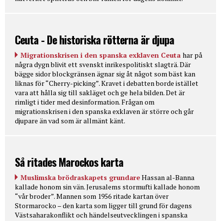
Ceuta - De historiska rötterna är djupa
Migrationskrisen i den spanska exklaven Ceuta
har på
några dygn blivit ett svenskt inrikespolitiskt slagträ. Där
bägge sidor blockgränsen ägnar sig åt något som bäst kan
liknas för “Cherry-picking”. Kravet i debatten borde istället
vara att hålla sig till sakläget och ge hela bilden. Det är
rimligt i tider med desinformation. Frågan om
migrationskrisen i den spanska exklaven är större och går
djupare än vad som är allmänt känt.
Så ritades Marockos karta
Muslimska brödraskapets grundare
Hassan al-Banna
kallade honom sin vän. Jerusalems stormufti kallade honom
“vår broder”. Mannen som 1956 ritade kartan över
Stormarocko – den karta som ligger till grund för dagens
Västsaharakonflikt och händelseutvecklingen i spanska