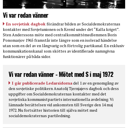
Vi var redan vänner
En sovjetisk dagbok
förändrar bilden av Socialdemokraternas
kontakter med Sovjetunionen och Kreml under det “Kalla kriget”.
Sten Anderssons möte med centralkommittémedlemmen Boris
Ponomarjov 1965 framstår inte längre som en isolerad händelse
utan som en del av en långvarig och förtrolig partikanal. En exklusiv
kommunikationskanal som sköttes av identifierade namngivna
funktionärer på båda sidor.
Vi var redan vänner - Mötet med S i maj 1972
I går publicerade Ledarsidorna
del 1 av en genomgång av
den sovjetiske politikern Anatolij Tjernjajevs dagbok och dess
uppgifter om Socialdemokraternas kontakter med det
sovjetiska kommunistpartiets internationella avdelning. Vi
lämnade berättelsen vid ankomsten till Sverige den 14 maj
1972. Nu fortsätter historien till själva mötet med
socialdemokraternas partiledning.