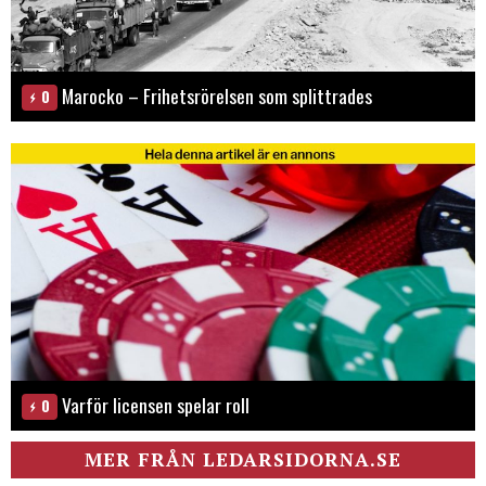
Marocko – Frihetsrörelsen som splittrades
0
Varför licensen spelar roll
0
MER FRÅN LEDARSIDORNA.SE