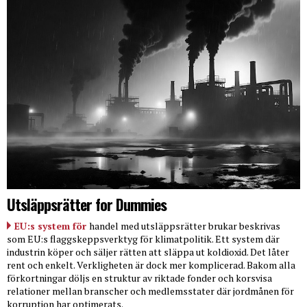
Utsläppsrätter for Dummies
EU:s system för
handel med utsläppsrätter brukar beskrivas
som EU:s flaggskeppsverktyg för klimatpolitik. Ett system där
industrin köper och säljer rätten att släppa ut koldioxid. Det låter
rent och enkelt. Verkligheten är dock mer komplicerad. Bakom alla
förkortningar döljs en struktur av riktade fonder och korsvisa
relationer mellan branscher och medlemsstater där jordmånen för
korruption har optimerats.