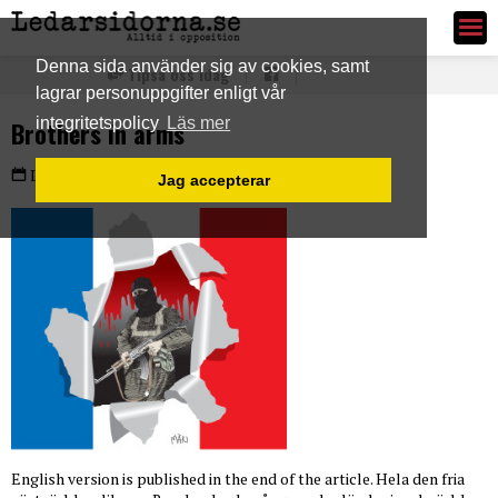
Ledarsidorna.se
Denna sida använder sig av cookies, samt
Tipsa oss idag
lagrar personuppgifter enligt vår
integritetspolicy
Läs mer
Brothers in arms
PLUS
Lördag 14 nov 2015
Jag accepterar
English version is published in the end of the article. Hela den fria