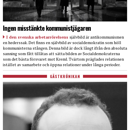
Ingen misstänkte kommunistjägaren
I den svenska arbetarrörelsens
självbild är antikommunismen
en hederssak. Det finns en självbild av socialdemokratin som höll
kommunisterna stången. Denna bild är dock långt ifrån den absoluta
sanning som fått tillåtas att sätta bilden av Socialdemokraterna
som det bästa försvaret mot Kreml. Tvärtom präglades relationen
istället av samarbete och öppna relationer under långa perioder.
GÄSTKRÖNIKAN