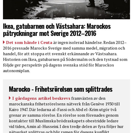
Ikea, gatubarnen och Västsahara: Marockos
påtryckningar mot Sverige 2012–2016
Det som hände i Ceuta
är ingen isolerad händelse. Redan 2012–
2016 pressade Marocko Sverige med samma medel, migration och
handel, för att stoppa ett svenskt erkännande av Västsahara.
Historien om Ikea, gatubarnen på Södermalm och den tystnad som
följde ger perspektiv på dagens svenska stöd för Marockos
autonomiplan.
Marocko - Frihetsrörelsen som splittrades
I gårdagens artikel beskrevs
framväxten av den
marockanska frihetsrörelsens nätverk från Genève 1930 till
Kairo 1947. Där ledarna al-Fassi och Abd el-Krim utgör två
grenar av samma rörelse. En rörelse som förenades genom
kontakter till Muslimska brödraskapets obestridde ledare
vid tiden, Amin al-Husseini. I den tredje delen av fyra följer hur
nätverket splittras och blir ramen för dagens konflikt.