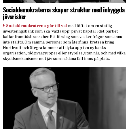
Socialdemokraterna skapar struktur med inbyggda
jävsrisker
Socialdemokraterna går till val
med löftet om en statlig
investeringsbank som ska "växla upp" privat kapital i det partiet
kallar framtidsbranscher. Ett förslag som väcker frågor som ännu
inte ställts. Om samma personer som återfinns
kretsen kring
Northvolt och Stegra kommer att dyka upp i en ny banks
organisation, rådgivargrupper eller styrelse, utan när, och med vilka
skyddsmekanismer mot jäv som i sådana fall finns på plats.