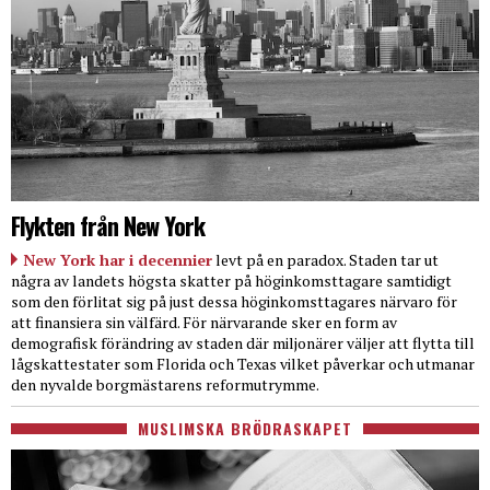
Flykten från New York
New York har i decennier
levt på en paradox. Staden tar ut
några av landets högsta skatter på höginkomsttagare samtidigt
som den förlitat sig på just dessa höginkomsttagares närvaro för
att finansiera sin välfärd. För närvarande sker en form av
demografisk förändring av staden där miljonärer väljer att flytta till
lågskattestater som Florida och Texas vilket påverkar och utmanar
den nyvalde borgmästarens reformutrymme.
MUSLIMSKA BRÖDRASKAPET