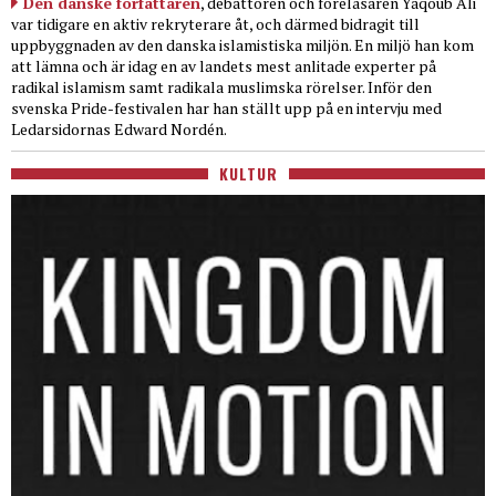
Den danske författaren
, debattören och föreläsaren Yaqoub Ali
var tidigare en aktiv rekryterare åt, och därmed bidragit till
uppbyggnaden av den danska islamistiska miljön. En miljö han kom
att lämna och är idag en av landets mest anlitade experter på
radikal islamism samt radikala muslimska rörelser. Inför den
svenska Pride-festivalen har han ställt upp på en intervju med
Ledarsidornas Edward Nordén.
KULTUR