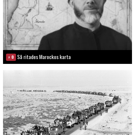
Så ritades Marockos karta
0