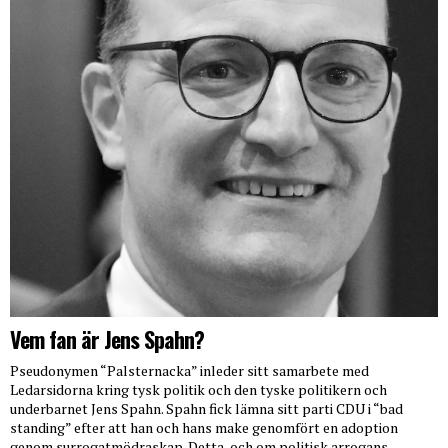
Vem fan är Jens Spahn?
Pseudonymen “Palsternacka” inleder sitt samarbete med
Ledarsidorna kring tysk politik och den tyske politikern och
underbarnet Jens Spahn. Spahn fick lämna sitt parti CDU i “bad
standing” efter att han och hans make genomfört en adoption
genom surrogatmödraskap. Detta, och om politisk arrogans,