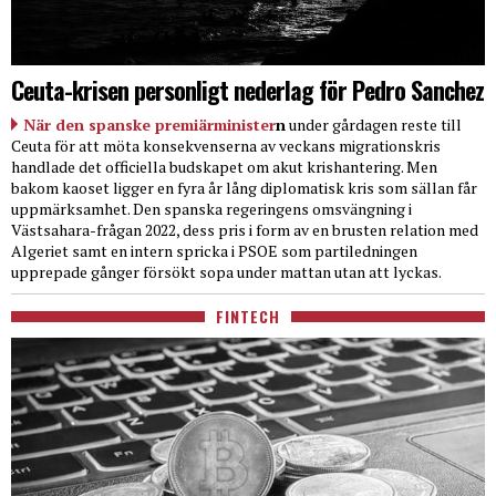
Ceuta-krisen personligt nederlag för Pedro Sanchez
När den spanske premiärminister
n
under gårdagen reste till
Ceuta för att möta konsekvenserna av veckans migrationskris
handlade det officiella budskapet om akut krishantering. Men
bakom kaoset ligger en fyra år lång diplomatisk kris som sällan får
uppmärksamhet. Den spanska regeringens omsvängning i
Västsahara-frågan 2022, dess pris i form av en brusten relation med
Algeriet samt en intern spricka i PSOE som partiledningen
upprepade gånger försökt sopa under mattan utan att lyckas.
FINTECH