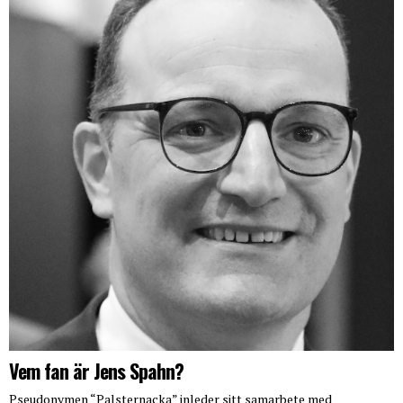
Vem fan är Jens Spahn?
Pseudonymen “Palsternacka” inleder sitt samarbete med