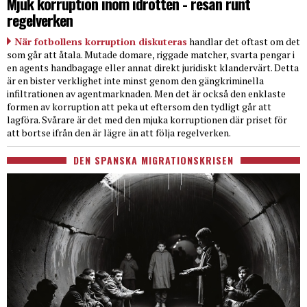
Mjuk korruption inom idrotten - resan runt
regelverken
När fotbollens korruption diskuteras
handlar det oftast om det
som går att åtala. Mutade domare, riggade matcher, svarta pengar i
en agents handbagage eller annat direkt juridiskt klandervärt. Detta
är en bister verklighet inte minst genom den gängkriminella
infiltrationen av agentmarknaden. Men det är också den enklaste
formen av korruption att peka ut eftersom den tydligt går att
lagföra. Svårare är det med den mjuka korruptionen där priset för
att bortse ifrån den är lägre än att följa regelverken.
DEN SPANSKA MIGRATIONSKRISEN