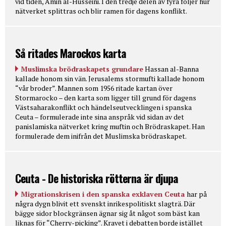
vid tiden, Amin al-Husseini. I den tredje delen av fyra följer hur
nätverket splittras och blir ramen för dagens konflikt.
Så ritades Marockos karta
Muslimska brödraskapets grundare
Hassan al-Banna
kallade honom sin vän. Jerusalems stormufti kallade honom
“vår broder”. Mannen som 1956 ritade kartan över
Stormarocko – den karta som ligger till grund för dagens
Västsaharakonflikt och händelseutvecklingen i spanska
Ceuta – formulerade inte sina anspråk vid sidan av det
panislamiska nätverket kring muftin och Brödraskapet. Han
formulerade dem inifrån det Muslimska brödraskapet.
Ceuta - De historiska rötterna är djupa
Migrationskrisen i den spanska exklaven Ceuta
har på
några dygn blivit ett svenskt inrikespolitiskt slagträ. Där
bägge sidor blockgränsen ägnar sig åt något som bäst kan
liknas för “Cherry-picking”. Kravet i debatten borde istället