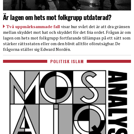
Är lagen om hets mot folkgrupp utdaterad?
Två uppmärksammade fall
visar hur svårt det är att dra gränsen
mellan skyddet mot hat och skyddet för det fria ordet. Frågan är om
lagen om hets mot folkgrupp fortfarande tillämpas på ett sätt som
stärker rättsstaten eller om den blivit alltför oförutsägbar. De
frågorna ställer sig Edward Nordén.
POLITISK ISLAM