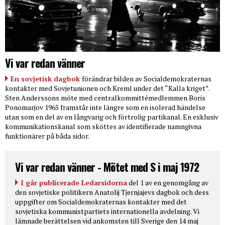
Vi var redan vänner
En sovjetisk dagbok
förändrar bilden av Socialdemokraternas
kontakter med Sovjetunionen och Kreml under det “Kalla kriget”.
Sten Anderssons möte med centralkommittémedlemmen Boris
Ponomarjov 1965 framstår inte längre som en isolerad händelse
utan som en del av en långvarig och förtrolig partikanal. En exklusiv
kommunikationskanal som sköttes av identifierade namngivna
funktionärer på båda sidor.
Vi var redan vänner - Mötet med S i maj 1972
I går publicerade Ledarsidorna
del 1 av en genomgång av
den sovjetiske politikern Anatolij Tjernjajevs dagbok och dess
uppgifter om Socialdemokraternas kontakter med det
sovjetiska kommunistpartiets internationella avdelning. Vi
lämnade berättelsen vid ankomsten till Sverige den 14 maj