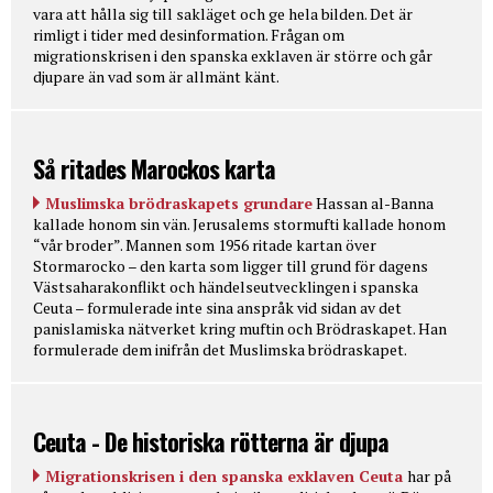
vara att hålla sig till sakläget och ge hela bilden. Det är
rimligt i tider med desinformation. Frågan om
migrationskrisen i den spanska exklaven är större och går
djupare än vad som är allmänt känt.
Så ritades Marockos karta
Muslimska brödraskapets grundare
Hassan al-Banna
kallade honom sin vän. Jerusalems stormufti kallade honom
“vår broder”. Mannen som 1956 ritade kartan över
Stormarocko – den karta som ligger till grund för dagens
Västsaharakonflikt och händelseutvecklingen i spanska
Ceuta – formulerade inte sina anspråk vid sidan av det
panislamiska nätverket kring muftin och Brödraskapet. Han
formulerade dem inifrån det Muslimska brödraskapet.
Ceuta - De historiska rötterna är djupa
Migrationskrisen i den spanska exklaven Ceuta
har på