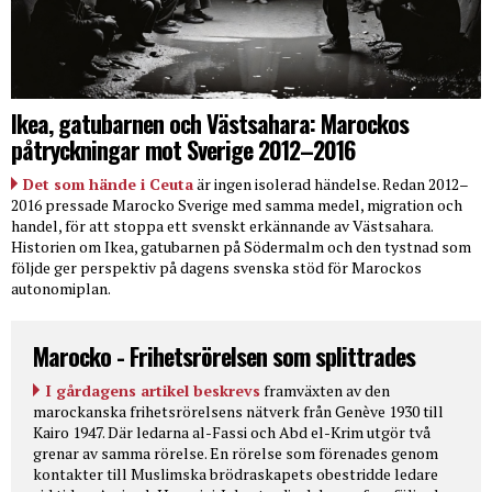
Ikea, gatubarnen och Västsahara: Marockos
påtryckningar mot Sverige 2012–2016
Det som hände i Ceuta
är ingen isolerad händelse. Redan 2012–
2016 pressade Marocko Sverige med samma medel, migration och
handel, för att stoppa ett svenskt erkännande av Västsahara.
Historien om Ikea, gatubarnen på Södermalm och den tystnad som
följde ger perspektiv på dagens svenska stöd för Marockos
autonomiplan.
Marocko - Frihetsrörelsen som splittrades
I gårdagens artikel beskrevs
framväxten av den
marockanska frihetsrörelsens nätverk från Genève 1930 till
Kairo 1947. Där ledarna al-Fassi och Abd el-Krim utgör två
grenar av samma rörelse. En rörelse som förenades genom
kontakter till Muslimska brödraskapets obestridde ledare