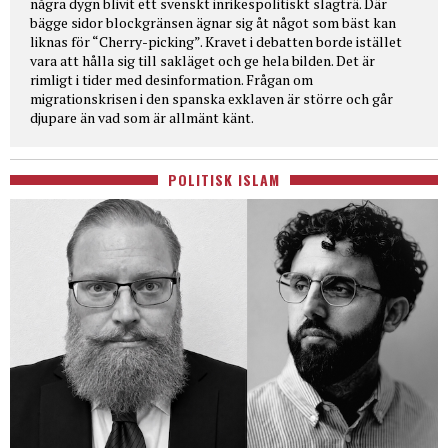
några dygn blivit ett svenskt inrikespolitiskt slagträ. Där
bägge sidor blockgränsen ägnar sig åt något som bäst kan
liknas för “Cherry-picking”. Kravet i debatten borde istället
vara att hålla sig till sakläget och ge hela bilden. Det är
rimligt i tider med desinformation. Frågan om
migrationskrisen i den spanska exklaven är större och går
djupare än vad som är allmänt känt.
POLITISK ISLAM