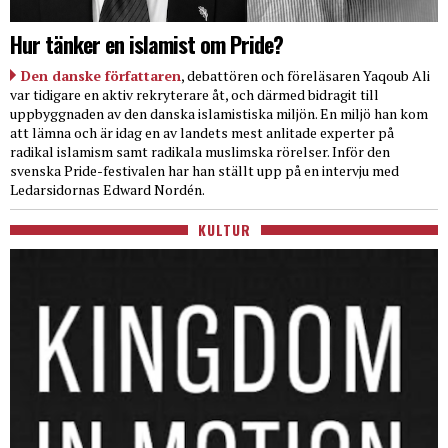
Hur tänker en islamist om Pride?
Den danske författaren
, debattören och föreläsaren Yaqoub Ali
var tidigare en aktiv rekryterare åt, och därmed bidragit till
uppbyggnaden av den danska islamistiska miljön. En miljö han kom
att lämna och är idag en av landets mest anlitade experter på
radikal islamism samt radikala muslimska rörelser. Inför den
svenska Pride-festivalen har han ställt upp på en intervju med
Ledarsidornas Edward Nordén.
KULTUR