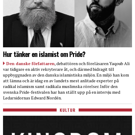
Hur tänker en islamist om Pride?
Den danske författaren
, debattören och föreläsaren Yaqoub Ali
var tidigare en aktiv rekryterare åt, och därmed bidragit till
uppbyggnaden av den danska islamistiska miljön. En miljö han kom
att lämna och är idag en av landets mest anlitade experter på
radikal islamism samt radikala muslimska rörelser. Inför den
svenska Pride-festivalen har han ställt upp på en intervju med
Ledarsidornas Edward Nordén.
KULTUR