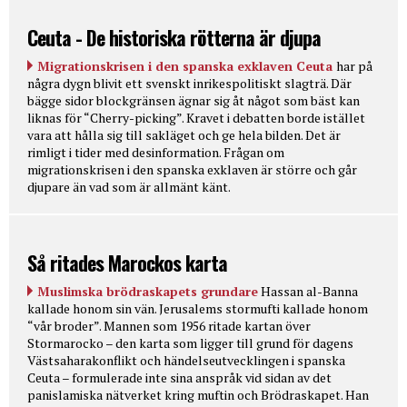
Ceuta - De historiska rötterna är djupa
Migrationskrisen i den spanska exklaven Ceuta
har på
några dygn blivit ett svenskt inrikespolitiskt slagträ. Där
bägge sidor blockgränsen ägnar sig åt något som bäst kan
liknas för “Cherry-picking”. Kravet i debatten borde istället
vara att hålla sig till sakläget och ge hela bilden. Det är
rimligt i tider med desinformation. Frågan om
migrationskrisen i den spanska exklaven är större och går
djupare än vad som är allmänt känt.
Så ritades Marockos karta
Muslimska brödraskapets grundare
Hassan al-Banna
kallade honom sin vän. Jerusalems stormufti kallade honom
“vår broder”. Mannen som 1956 ritade kartan över
Stormarocko – den karta som ligger till grund för dagens
Västsaharakonflikt och händelseutvecklingen i spanska
Ceuta – formulerade inte sina anspråk vid sidan av det
panislamiska nätverket kring muftin och Brödraskapet. Han