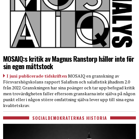
MOSAIQ:s kritik av Magnus Ranstorp håller inte för
sin egen måttstock
I juni publicerade tidskriften
MOSAIQ en granskning av
Försvarshögskolans rapport Salafism och salafistisk jihadism 2.0
från 2022. Granskningen har sina poänger och tar upp befogad kritik
men trovärdigheten faller eftersom granskarna inte själva på någon
punkt eller i någon större omfattning själva lever upp till sina egna
kvalitetskrav.
SOCIALDEMOKRATERNAS HISTORIA