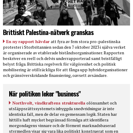
Brittiskt Palestina-nätverk granskas
En ny rapport hävdar
att fyra av fem stora pro-palestinska
protester i Storbritannien sedan den 7 oktober 2023 i själva verket
är organiserade av etablerade biståndsorganisationer. Rapporten
beskriver en reell och delvis underrapporterad samt bristfälligt
belyst fråga. Brittiska regelverk för välgörenhet och politisk
mobilisering är otillräckliga för att fånga upp hybridorganisationer
och gränsöverskridande finansiering, oavsett avsändare.
När politiken leker "business"
Northvolt, vindkraftens strukturella
olönsamhet och
utsläppsrättssystemets inbyggda snedvridningar är inte
identiska fall, men de delar en gemensam logik. Staten har
hittills haft mycket begränsad förmåga att identifiera
morgondagens vinnare och de förment marknadsbaserad
styrmedlen visar sig vara lika politiskt konstruerat som en