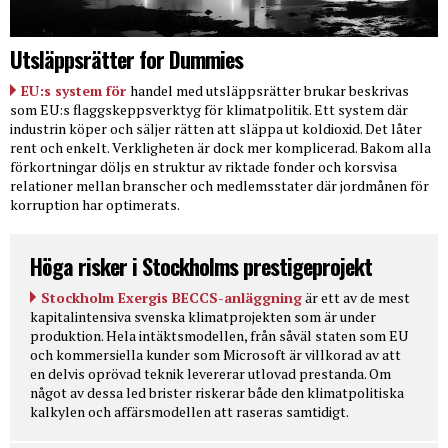
Utsläppsrätter for Dummies
EU:s system för
handel med utsläppsrätter brukar beskrivas
som EU:s flaggskeppsverktyg för klimatpolitik. Ett system där
industrin köper och säljer rätten att släppa ut koldioxid. Det låter
rent och enkelt. Verkligheten är dock mer komplicerad. Bakom alla
förkortningar döljs en struktur av riktade fonder och korsvisa
relationer mellan branscher och medlemsstater där jordmånen för
korruption har optimerats.
Höga risker i Stockholms prestigeprojekt
Stockholm Exergis BECCS-anläggning
är ett av de mest
kapitalintensiva svenska klimatprojekten som är under
produktion. Hela intäktsmodellen, från såväl staten som EU
och kommersiella kunder som Microsoft är villkorad av att
en delvis oprövad teknik levererar utlovad prestanda. Om
något av dessa led brister riskerar både den klimatpolitiska
kalkylen och affärsmodellen att raseras samtidigt.