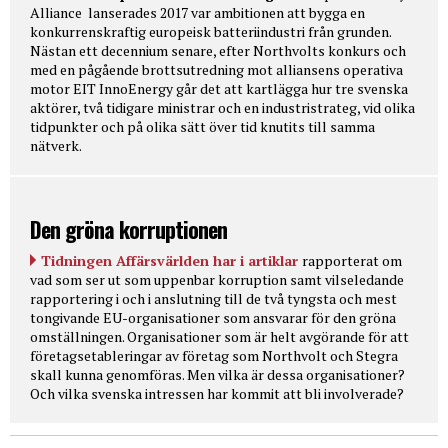
Alliance lanserades 2017 var ambitionen att bygga en
konkurrenskraftig europeisk batteriindustri från grunden.
Nästan ett decennium senare, efter Northvolts konkurs och
med en pågående brottsutredning mot alliansens operativa
motor EIT InnoEnergy går det att kartlägga hur tre svenska
aktörer, två tidigare ministrar och en industristrateg, vid olika
tidpunkter och på olika sätt över tid knutits till samma
nätverk.
Den gröna korruptionen
Tidningen Affärsvärlden har i artiklar
rapporterat om
vad som ser ut som uppenbar korruption samt vilseledande
rapportering i och i anslutning till de två tyngsta och mest
tongivande EU-organisationer som ansvarar för den gröna
omställningen. Organisationer som är helt avgörande för att
företagsetableringar av företag som Northvolt och Stegra
skall kunna genomföras. Men vilka är dessa organisationer?
Och vilka svenska intressen har kommit att bli involverade?