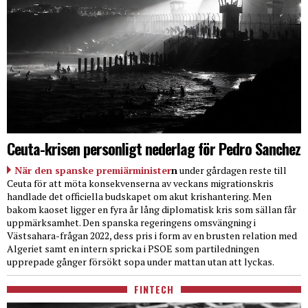
Ceuta-krisen personligt nederlag för Pedro Sanchez
När den spanske premiärminister
n
under gårdagen reste till
Ceuta för att möta konsekvenserna av veckans migrationskris
handlade det officiella budskapet om akut krishantering. Men
bakom kaoset ligger en fyra år lång diplomatisk kris som sällan får
uppmärksamhet. Den spanska regeringens omsvängning i
Västsahara-frågan 2022, dess pris i form av en brusten relation med
Algeriet samt en intern spricka i PSOE som partiledningen
upprepade gånger försökt sopa under mattan utan att lyckas.
FINTECH