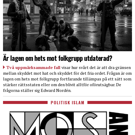
Är lagen om hets mot folkgrupp utdaterad?
Två uppmärksammade fall
visar hur svårt det är att dra gränsen
mellan skyddet mot hat och skyddet för det fria ordet. Frågan är om
lagen om hets mot folkgrupp fortfarande tillämpas på ett sätt som
stärker rättsstaten eller om den blivit alltför oförutsägbar. De
frågorna ställer sig Edward Nordén.
POLITISK ISLAM