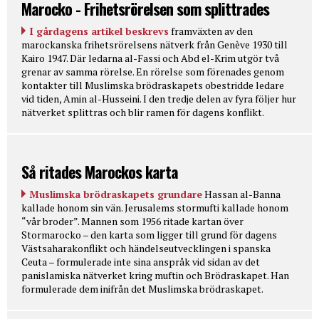
Marocko - Frihetsrörelsen som splittrades
I gårdagens artikel beskrevs
framväxten av den
marockanska frihetsrörelsens nätverk från Genève 1930 till
Kairo 1947. Där ledarna al-Fassi och Abd el-Krim utgör två
grenar av samma rörelse. En rörelse som förenades genom
kontakter till Muslimska brödraskapets obestridde ledare
vid tiden, Amin al-Husseini. I den tredje delen av fyra följer hur
nätverket splittras och blir ramen för dagens konflikt.
Så ritades Marockos karta
Muslimska brödraskapets grundare
Hassan al-Banna
kallade honom sin vän. Jerusalems stormufti kallade honom
“vår broder”. Mannen som 1956 ritade kartan över
Stormarocko – den karta som ligger till grund för dagens
Västsaharakonflikt och händelseutvecklingen i spanska
Ceuta – formulerade inte sina anspråk vid sidan av det
panislamiska nätverket kring muftin och Brödraskapet. Han
formulerade dem inifrån det Muslimska brödraskapet.