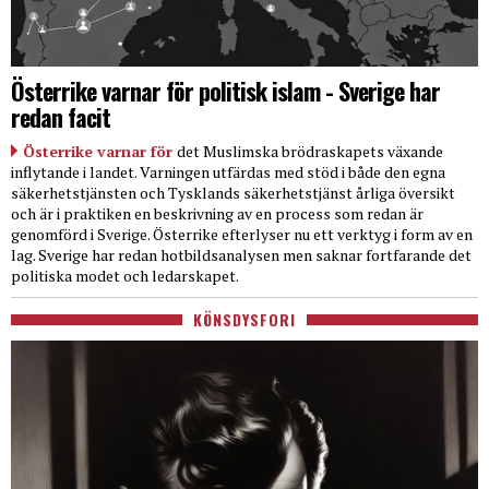
Österrike varnar för politisk islam - Sverige har
redan facit
Österrike varnar för
det Muslimska brödraskapets växande
inflytande i landet. Varningen utfärdas med stöd i både den egna
säkerhetstjänsten och Tysklands säkerhetstjänst årliga översikt
och är i praktiken en beskrivning av en process som redan är
genomförd i Sverige. Österrike efterlyser nu ett verktyg i form av en
lag. Sverige har redan hotbildsanalysen men saknar fortfarande det
politiska modet och ledarskapet.
KÖNSDYSFORI