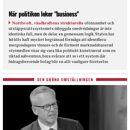
När politiken leker "business"
Northvolt, vindkraftens strukturella
olönsamhet och
utsläppsrättssystemets inbyggda snedvridningar är inte
identiska fall, men de delar en gemensam logik. Staten har
hittills haft mycket begränsad förmåga att identifiera
morgondagens vinnare och de förment marknadsbaserad
styrmedlen visar sig vara lika politiskt konstruerat som en
riktad subvention, bara svårare att se i ett system där
bidragsberoende bolag blir en allt vanligare företeelse.
DEN GRÖNA OMSTÄLLNINGEN