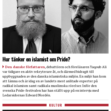
Hur tänker en islamist om Pride?
Den danske författaren
, debattören och föreläsaren Yaqoub Ali
var tidigare en aktiv rekryterare åt, och därmed bidragit till
uppbyggnaden av den danska islamistiska miljön. En miljö han kom
att lämna och är idag en av landets mest anlitade experter på
radikal islamism samt radikala muslimska rörelser. Inför den
svenska Pride-festivalen har han ställt upp på en intervju med
Ledarsidornas Edward Nordén.
KULTUR