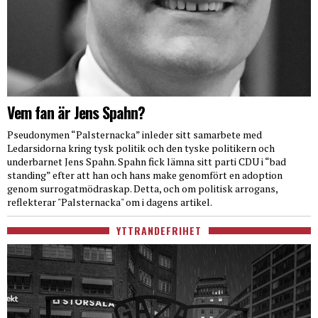
Vem fan är Jens Spahn?
Pseudonymen “Palsternacka” inleder sitt samarbete med
Ledarsidorna kring tysk politik och den tyske politikern och
underbarnet Jens Spahn. Spahn fick lämna sitt parti CDU i “bad
standing” efter att han och hans make genomfört en adoption
genom surrogatmödraskap. Detta, och om politisk arrogans,
reflekterar "Palsternacka" om i dagens artikel.
YTTRANDEFRIHET