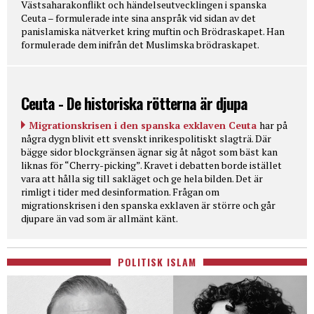
Västsaharakonflikt och händelseutvecklingen i spanska
Ceuta – formulerade inte sina anspråk vid sidan av det
panislamiska nätverket kring muftin och Brödraskapet. Han
formulerade dem inifrån det Muslimska brödraskapet.
Ceuta - De historiska rötterna är djupa
Migrationskrisen i den spanska exklaven Ceuta
har på
några dygn blivit ett svenskt inrikespolitiskt slagträ. Där
bägge sidor blockgränsen ägnar sig åt något som bäst kan
liknas för “Cherry-picking”. Kravet i debatten borde istället
vara att hålla sig till sakläget och ge hela bilden. Det är
rimligt i tider med desinformation. Frågan om
migrationskrisen i den spanska exklaven är större och går
djupare än vad som är allmänt känt.
POLITISK ISLAM