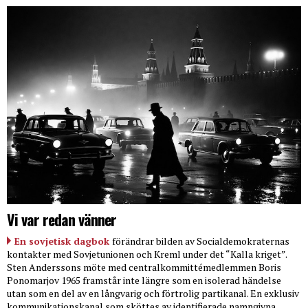
Vi var redan vänner
En sovjetisk dagbok
förändrar bilden av Socialdemokraternas
kontakter med Sovjetunionen och Kreml under det “Kalla kriget”.
Sten Anderssons möte med centralkommittémedlemmen Boris
Ponomarjov 1965 framstår inte längre som en isolerad händelse
utan som en del av en långvarig och förtrolig partikanal. En exklusiv
kommunikationskanal som sköttes av identifierade namngivna