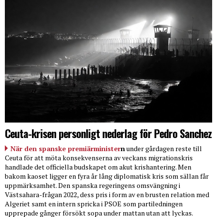
Ceuta-krisen personligt nederlag för Pedro Sanchez
När den spanske premiärminister
n
under gårdagen reste till
Ceuta för att möta konsekvenserna av veckans migrationskris
handlade det officiella budskapet om akut krishantering. Men
bakom kaoset ligger en fyra år lång diplomatisk kris som sällan får
uppmärksamhet. Den spanska regeringens omsvängning i
Västsahara-frågan 2022, dess pris i form av en brusten relation med
Algeriet samt en intern spricka i PSOE som partiledningen
upprepade gånger försökt sopa under mattan utan att lyckas.