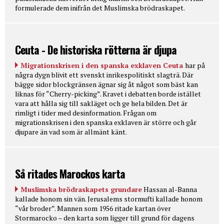
formulerade dem inifrån det Muslimska brödraskapet.
Ceuta - De historiska rötterna är djupa
Migrationskrisen i den spanska exklaven Ceuta
har på
några dygn blivit ett svenskt inrikespolitiskt slagträ. Där
bägge sidor blockgränsen ägnar sig åt något som bäst kan
liknas för “Cherry-picking”. Kravet i debatten borde istället
vara att hålla sig till sakläget och ge hela bilden. Det är
rimligt i tider med desinformation. Frågan om
migrationskrisen i den spanska exklaven är större och går
djupare än vad som är allmänt känt.
Så ritades Marockos karta
Muslimska brödraskapets grundare
Hassan al-Banna
kallade honom sin vän. Jerusalems stormufti kallade honom
“vår broder”. Mannen som 1956 ritade kartan över
Stormarocko – den karta som ligger till grund för dagens