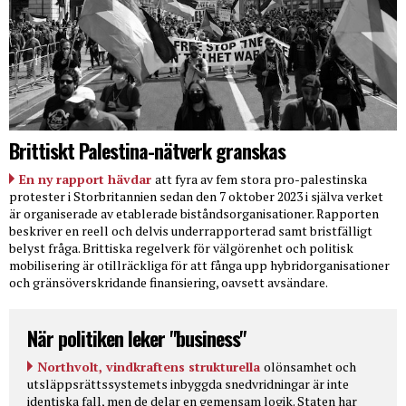
Brittiskt Palestina-nätverk granskas
En ny rapport hävdar
att fyra av fem stora pro-palestinska
protester i Storbritannien sedan den 7 oktober 2023 i själva verket
är organiserade av etablerade biståndsorganisationer. Rapporten
beskriver en reell och delvis underrapporterad samt bristfälligt
belyst fråga. Brittiska regelverk för välgörenhet och politisk
mobilisering är otillräckliga för att fånga upp hybridorganisationer
och gränsöverskridande finansiering, oavsett avsändare.
När politiken leker "business"
Northvolt, vindkraftens strukturella
olönsamhet och
utsläppsrättssystemets inbyggda snedvridningar är inte
identiska fall, men de delar en gemensam logik. Staten har