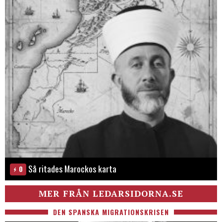
Så ritades Marockos karta
0
MER FRÅN LEDARSIDORNA.SE
DEN SPANSKA MIGRATIONSKRISEN