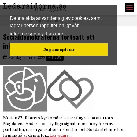
Ledarsidorna.se
Denna sida använder sig av cookies, samt
Tipsa oss idag
lagrar personuppgifter enligt vår
integritetspolicy
Läs mer
Socialdemokraterna fortsatt ett
inkvisitatoriskt parti
Jag accepterar
PLUS
Söndag 27 nov 2022
Motion 83 till årets kyrkomöte sätter fingret på att trots
Magdalena Anderssons tydliga signaler om en ny form av
partikultur, där organisationer som Tro och Solidaritet inte hör
hemma så är denna for...
Läs vidare...