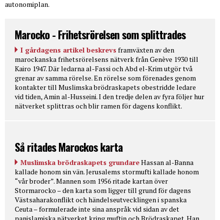
autonomiplan.
Marocko - Frihetsrörelsen som splittrades
I gårdagens artikel beskrevs
framväxten av den
marockanska frihetsrörelsens nätverk från Genève 1930 till
Kairo 1947. Där ledarna al-Fassi och Abd el-Krim utgör två
grenar av samma rörelse. En rörelse som förenades genom
kontakter till Muslimska brödraskapets obestridde ledare
vid tiden, Amin al-Husseini. I den tredje delen av fyra följer hur
nätverket splittras och blir ramen för dagens konflikt.
Så ritades Marockos karta
Muslimska brödraskapets grundare
Hassan al-Banna
kallade honom sin vän. Jerusalems stormufti kallade honom
“vår broder”. Mannen som 1956 ritade kartan över
Stormarocko – den karta som ligger till grund för dagens
Västsaharakonflikt och händelseutvecklingen i spanska
Ceuta – formulerade inte sina anspråk vid sidan av det
panislamiska nätverket kring muftin och Brödraskapet. Han