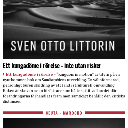
Ett kungadöme i rörelse - inte utan risker
Ett kungadöme i rörelse
– “Kingdom in motion” är titeln på en
nyutkommen bok om Saudiarabiens utveckling. En välinformerad,
personligt buren skildring av ett land i strukturell omvandling.
Boken är skriven av en författare som både suttit vid bordet där
förändringarna förhandlats fram men samtidigt behållit den kritiska
distansen.
CEUTA - MAROCKO