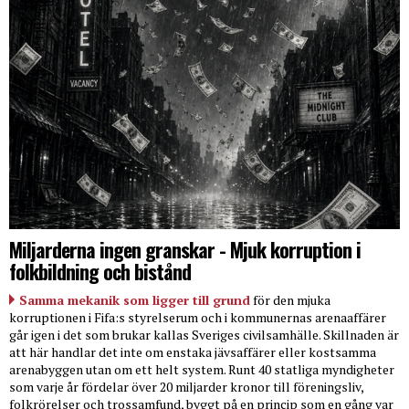
Miljarderna ingen granskar - Mjuk korruption i
folkbildning och bistånd
Samma mekanik som ligger till grund
för den mjuka
korruptionen i Fifa:s styrelserum och i kommunernas arenaaffärer
går igen i det som brukar kallas Sveriges civilsamhälle. Skillnaden är
att här handlar det inte om enstaka jävsaffärer eller kostsamma
arenabyggen utan om ett helt system. Runt 40 statliga myndigheter
som varje år fördelar över 20 miljarder kronor till föreningsliv,
folkrörelser och trossamfund, byggt på en princip som en gång var