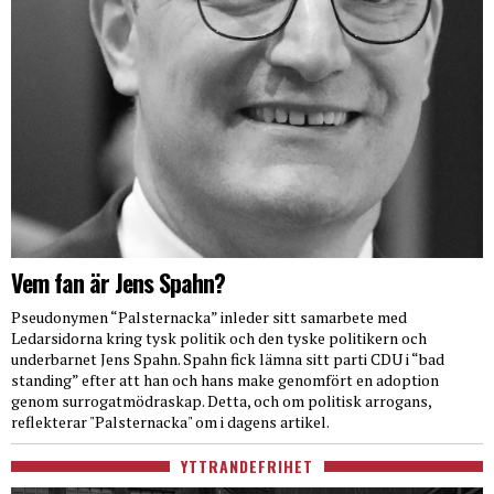
Vem fan är Jens Spahn?
Pseudonymen “Palsternacka” inleder sitt samarbete med
Ledarsidorna kring tysk politik och den tyske politikern och
underbarnet Jens Spahn. Spahn fick lämna sitt parti CDU i “bad
standing” efter att han och hans make genomfört en adoption
genom surrogatmödraskap. Detta, och om politisk arrogans,
reflekterar "Palsternacka" om i dagens artikel.
YTTRANDEFRIHET