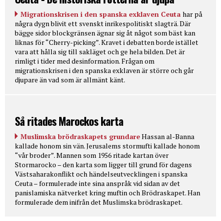
Migrationskrisen i den spanska exklaven Ceuta
har på
några dygn blivit ett svenskt inrikespolitiskt slagträ. Där
bägge sidor blockgränsen ägnar sig åt något som bäst kan
liknas för “Cherry-picking”. Kravet i debatten borde istället
vara att hålla sig till sakläget och ge hela bilden. Det är
rimligt i tider med desinformation. Frågan om
migrationskrisen i den spanska exklaven är större och går
djupare än vad som är allmänt känt.
Så ritades Marockos karta
Muslimska brödraskapets grundare
Hassan al-Banna
kallade honom sin vän. Jerusalems stormufti kallade honom
“vår broder”. Mannen som 1956 ritade kartan över
Stormarocko – den karta som ligger till grund för dagens
Västsaharakonflikt och händelseutvecklingen i spanska
Ceuta – formulerade inte sina anspråk vid sidan av det
panislamiska nätverket kring muftin och Brödraskapet. Han
formulerade dem inifrån det Muslimska brödraskapet.