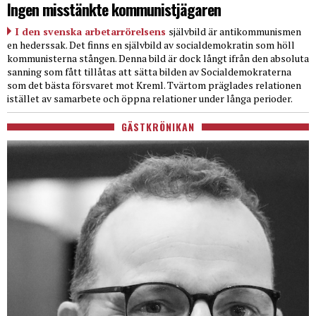
Ingen misstänkte kommunistjägaren
I den svenska arbetarrörelsens
självbild är antikommunismen
en hederssak. Det finns en självbild av socialdemokratin som höll
kommunisterna stången. Denna bild är dock långt ifrån den absoluta
sanning som fått tillåtas att sätta bilden av Socialdemokraterna
som det bästa försvaret mot Kreml. Tvärtom präglades relationen
istället av samarbete och öppna relationer under långa perioder.
GÄSTKRÖNIKAN