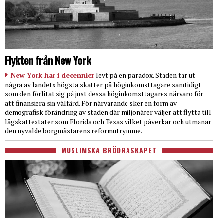
Flykten från New York
New York har i decennier
levt på en paradox. Staden tar ut
några av landets högsta skatter på höginkomsttagare samtidigt
som den förlitat sig på just dessa höginkomsttagares närvaro för
att finansiera sin välfärd. För närvarande sker en form av
demografisk förändring av staden där miljonärer väljer att flytta till
lågskattestater som Florida och Texas vilket påverkar och utmanar
den nyvalde borgmästarens reformutrymme.
MUSLIMSKA BRÖDRASKAPET