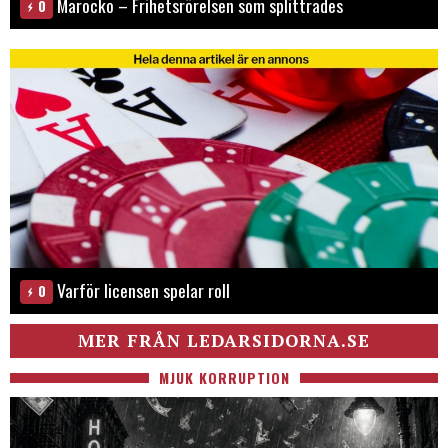
Marocko – Frihetsrörelsen som splittrades
0
Varför licensen spelar roll
0
MER FRÅN LEDARSIDORNA.SE
MJUK KORRUPTION