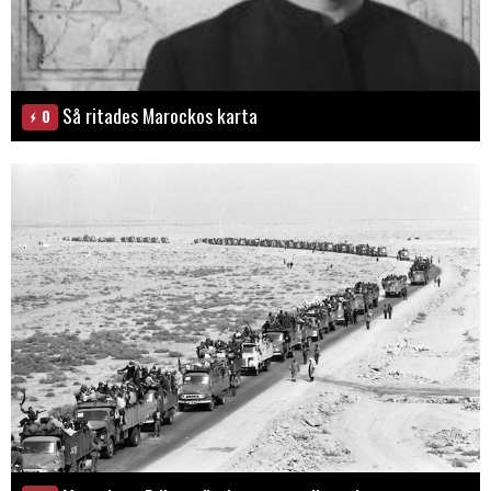
Så ritades Marockos karta
0