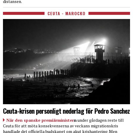
distansen.
CEUTA - MAROCKO
Ceuta-krisen personligt nederlag för Pedro Sanchez
När den spanske premiärminister
n
under gårdagen reste till
Ceuta för att möta konsekvenserna av veckans migrationskris
handlade det officiella budskapet om akut krishantering. Men