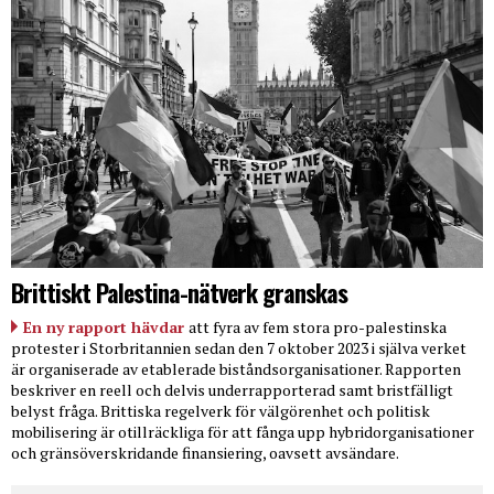
Brittiskt Palestina-nätverk granskas
En ny rapport hävdar
att fyra av fem stora pro-palestinska
protester i Storbritannien sedan den 7 oktober 2023 i själva verket
är organiserade av etablerade biståndsorganisationer. Rapporten
beskriver en reell och delvis underrapporterad samt bristfälligt
belyst fråga. Brittiska regelverk för välgörenhet och politisk
mobilisering är otillräckliga för att fånga upp hybridorganisationer
och gränsöverskridande finansiering, oavsett avsändare.