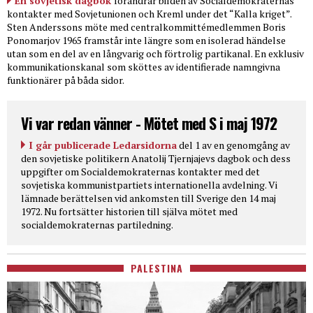
En sovjetisk dagbok
förändrar bilden av Socialdemokraternas
kontakter med Sovjetunionen och Kreml under det “Kalla kriget”.
Sten Anderssons möte med centralkommittémedlemmen Boris
Ponomarjov 1965 framstår inte längre som en isolerad händelse
utan som en del av en långvarig och förtrolig partikanal. En exklusiv
kommunikationskanal som sköttes av identifierade namngivna
funktionärer på båda sidor.
Vi var redan vänner - Mötet med S i maj 1972
I går publicerade Ledarsidorna
del 1 av en genomgång av
den sovjetiske politikern Anatolij Tjernjajevs dagbok och dess
uppgifter om Socialdemokraternas kontakter med det
sovjetiska kommunistpartiets internationella avdelning. Vi
lämnade berättelsen vid ankomsten till Sverige den 14 maj
1972. Nu fortsätter historien till själva mötet med
socialdemokraternas partiledning.
PALESTINA