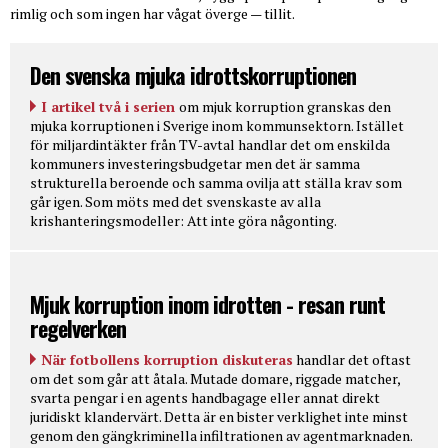
rimlig och som ingen har vågat överge — tillit.
Den svenska mjuka idrottskorruptionen
I artikel två i serien
om mjuk korruption granskas den
mjuka korruptionen i Sverige inom kommunsektorn. Istället
för miljardintäkter från TV-avtal handlar det om enskilda
kommuners investeringsbudgetar men det är samma
strukturella beroende och samma ovilja att ställa krav som
går igen. Som möts med det svenskaste av alla
krishanteringsmodeller: Att inte göra någonting.
Mjuk korruption inom idrotten - resan runt
regelverken
När fotbollens korruption diskuteras
handlar det oftast
om det som går att åtala. Mutade domare, riggade matcher,
svarta pengar i en agents handbagage eller annat direkt
juridiskt klandervärt. Detta är en bister verklighet inte minst
genom den gängkriminella infiltrationen av agentmarknaden.