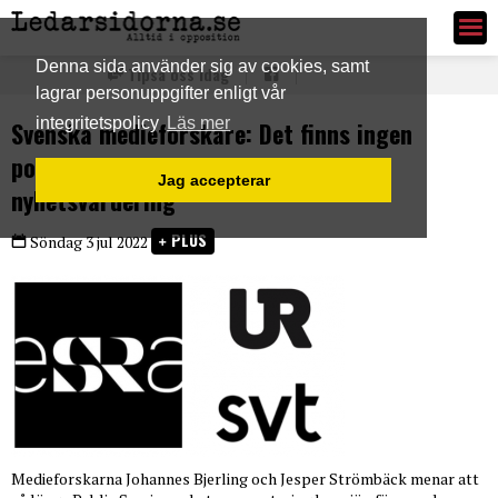
Ledarsidorna.se
Denna sida använder sig av cookies, samt
Tipsa oss idag
lagrar personuppgifter enligt vår
integritetspolicy
Läs mer
Svenska medieforskare: Det finns ingen
politisk dimension i Public Service:s
Jag accepterar
nyhetsvärdering
PLUS
Söndag 3 jul 2022
Medieforskarna Johannes Bjerling och Jesper Strömbäck menar att