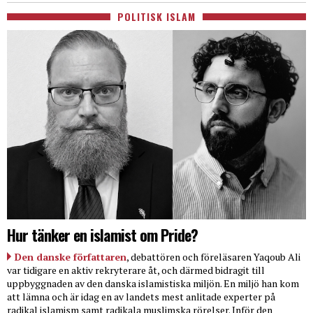
POLITISK ISLAM
Hur tänker en islamist om Pride?
Den danske författaren
, debattören och föreläsaren Yaqoub Ali
var tidigare en aktiv rekryterare åt, och därmed bidragit till
uppbyggnaden av den danska islamistiska miljön. En miljö han kom
att lämna och är idag en av landets mest anlitade experter på
radikal islamism samt radikala muslimska rörelser. Inför den