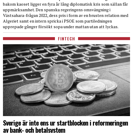
bakom kaoset ligger en fyra år lång diplomatisk kris som sällan får
uppmärksamhet. Den spanska regeringens omsvängning i
Västsahara-frågan 2022, dess pris i form av en brusten relation med
Algeriet samt en intern spricka i PSOE som partiledningen
upprepade gånger försökt sopa under mattan utan att lyckas.
FINTECH
Sverige är inte ens ur startblocken i reformeringen
av bank- och betalsystem