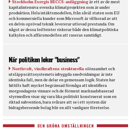
Stockholm Exergis BECCS-anläggning
är ett av de mest
kapitalintensiva svenska klimatprojekten som är under
produktion. Hela intäktsmodellen, från såväl staten som EU
och kommersiella kunder som Microsoft är villkorad av att
en delvis oprövad teknik levererar utlovad prestanda. Om
något av dessa led brister riskerar både den klimatpolitiska
kalkylen och affärsmodellen att raseras samtidigt.
När politiken leker "business"
Northvolt, vindkraftens strukturella
olönsamhet och
utsläppsrättssystemets inbyggda snedvridningar är inte
identiska fall, men de delar en gemensam logik. Staten har
hittills haft mycket begränsad förmåga att identifiera
morgondagens vinnare och de förment marknadsbaserad
styrmedlen visar sig vara lika politiskt konstruerat som en
riktad subvention, bara svårare att se i ett system där
bidragsberoende bolag blir en allt vanligare företeelse.
DEN GRÖNA OMSTÄLLNINGEN