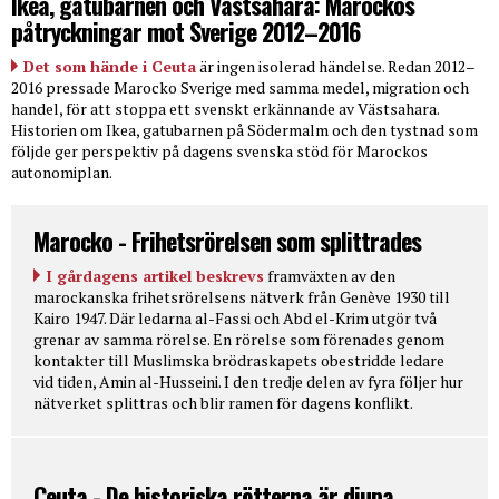
Ikea, gatubarnen och Västsahara: Marockos
påtryckningar mot Sverige 2012–2016
Det som hände i Ceuta
är ingen isolerad händelse. Redan 2012–
2016 pressade Marocko Sverige med samma medel, migration och
handel, för att stoppa ett svenskt erkännande av Västsahara.
Historien om Ikea, gatubarnen på Södermalm och den tystnad som
följde ger perspektiv på dagens svenska stöd för Marockos
autonomiplan.
Marocko - Frihetsrörelsen som splittrades
I gårdagens artikel beskrevs
framväxten av den
marockanska frihetsrörelsens nätverk från Genève 1930 till
Kairo 1947. Där ledarna al-Fassi och Abd el-Krim utgör två
grenar av samma rörelse. En rörelse som förenades genom
kontakter till Muslimska brödraskapets obestridde ledare
vid tiden, Amin al-Husseini. I den tredje delen av fyra följer hur
nätverket splittras och blir ramen för dagens konflikt.
Ceuta - De historiska rötterna är djupa