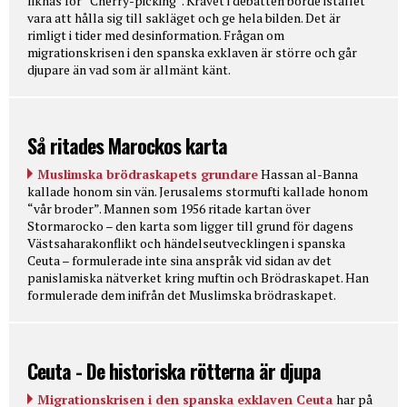
liknas för “Cherry-picking”. Kravet i debatten borde istället
vara att hålla sig till sakläget och ge hela bilden. Det är
rimligt i tider med desinformation. Frågan om
migrationskrisen i den spanska exklaven är större och går
djupare än vad som är allmänt känt.
Så ritades Marockos karta
Muslimska brödraskapets grundare
Hassan al-Banna
kallade honom sin vän. Jerusalems stormufti kallade honom
“vår broder”. Mannen som 1956 ritade kartan över
Stormarocko – den karta som ligger till grund för dagens
Västsaharakonflikt och händelseutvecklingen i spanska
Ceuta – formulerade inte sina anspråk vid sidan av det
panislamiska nätverket kring muftin och Brödraskapet. Han
formulerade dem inifrån det Muslimska brödraskapet.
Ceuta - De historiska rötterna är djupa
Migrationskrisen i den spanska exklaven Ceuta
har på