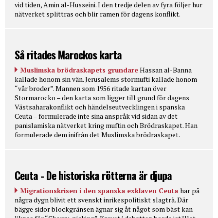
vid tiden, Amin al-Husseini. I den tredje delen av fyra följer hur
nätverket splittras och blir ramen för dagens konflikt.
Så ritades Marockos karta
Muslimska brödraskapets grundare
Hassan al-Banna
kallade honom sin vän. Jerusalems stormufti kallade honom
“vår broder”. Mannen som 1956 ritade kartan över
Stormarocko – den karta som ligger till grund för dagens
Västsaharakonflikt och händelseutvecklingen i spanska
Ceuta – formulerade inte sina anspråk vid sidan av det
panislamiska nätverket kring muftin och Brödraskapet. Han
formulerade dem inifrån det Muslimska brödraskapet.
Ceuta - De historiska rötterna är djupa
Migrationskrisen i den spanska exklaven Ceuta
har på
några dygn blivit ett svenskt inrikespolitiskt slagträ. Där
bägge sidor blockgränsen ägnar sig åt något som bäst kan