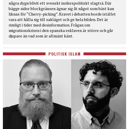
några dygn blivit ett svenskt inrikespolitiskt slagträ. Där
bägge sidor blockgränsen ägnar sig åt något som bäst kan
liknas för “Cherry-picking”. Kravet i debatten borde istället
vara att hålla sig till sakläget och ge hela bilden. Det är
rimligt i tider med desinformation. Frågan om
migrationskrisen i den spanska exklaven är större och går
djupare än vad som är allmänt känt.
POLITISK ISLAM