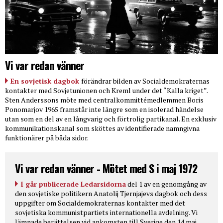
Vi var redan vänner
En sovjetisk dagbok
förändrar bilden av Socialdemokraternas
kontakter med Sovjetunionen och Kreml under det “Kalla kriget”.
Sten Anderssons möte med centralkommittémedlemmen Boris
Ponomarjov 1965 framstår inte längre som en isolerad händelse
utan som en del av en långvarig och förtrolig partikanal. En exklusiv
kommunikationskanal som sköttes av identifierade namngivna
funktionärer på båda sidor.
Vi var redan vänner - Mötet med S i maj 1972
I går publicerade Ledarsidorna
del 1 av en genomgång av
den sovjetiske politikern Anatolij Tjernjajevs dagbok och dess
uppgifter om Socialdemokraternas kontakter med det
sovjetiska kommunistpartiets internationella avdelning. Vi
lämnade berättelsen vid ankomsten till Sverige den 14 maj