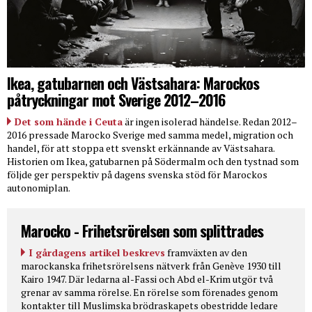
Ikea, gatubarnen och Västsahara: Marockos
påtryckningar mot Sverige 2012–2016
Det som hände i Ceuta
är ingen isolerad händelse. Redan 2012–
2016 pressade Marocko Sverige med samma medel, migration och
handel, för att stoppa ett svenskt erkännande av Västsahara.
Historien om Ikea, gatubarnen på Södermalm och den tystnad som
följde ger perspektiv på dagens svenska stöd för Marockos
autonomiplan.
Marocko - Frihetsrörelsen som splittrades
I gårdagens artikel beskrevs
framväxten av den
marockanska frihetsrörelsens nätverk från Genève 1930 till
Kairo 1947. Där ledarna al-Fassi och Abd el-Krim utgör två
grenar av samma rörelse. En rörelse som förenades genom
kontakter till Muslimska brödraskapets obestridde ledare