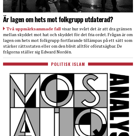
Är lagen om hets mot folkgrupp utdaterad?
Två uppmärksammade fall
visar hur svårt det är att dra gränsen
mellan skyddet mot hat och skyddet för det fria ordet. Frågan är om
lagen om hets mot folkgrupp fortfarande tillämpas på ett sätt som
stärker rättsstaten eller om den blivit alltför oförutsägbar. De
frågorna ställer sig Edward Nordén.
POLITISK ISLAM