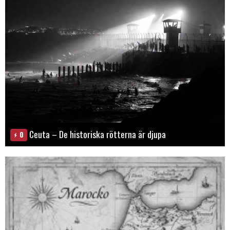
Ceuta – De historiska rötterna är djupa
0