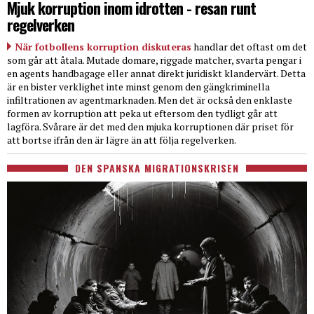
Mjuk korruption inom idrotten - resan runt
regelverken
När fotbollens korruption diskuteras
handlar det oftast om det
som går att åtala. Mutade domare, riggade matcher, svarta pengar i
en agents handbagage eller annat direkt juridiskt klandervärt. Detta
är en bister verklighet inte minst genom den gängkriminella
infiltrationen av agentmarknaden. Men det är också den enklaste
formen av korruption att peka ut eftersom den tydligt går att
lagföra. Svårare är det med den mjuka korruptionen där priset för
att bortse ifrån den är lägre än att följa regelverken.
DEN SPANSKA MIGRATIONSKRISEN