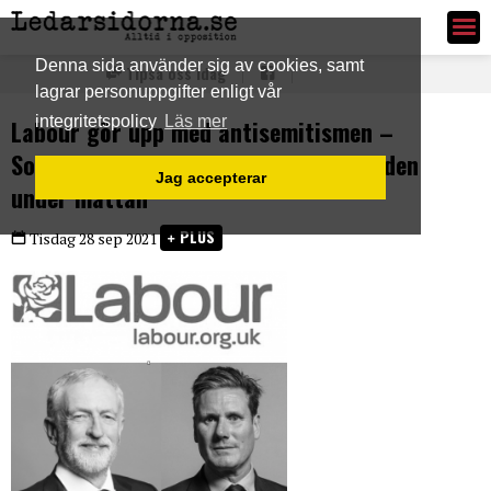
Ledarsidorna.se
Denna sida använder sig av cookies, samt
Tipsa oss idag
lagrar personuppgifter enligt vår
integritetspolicy
Läs mer
Labour gör upp med antisemitismen –
Socialdemokraterna fortsätter sopa den
Jag accepterar
under mattan
PLUS
Tisdag 28 sep 2021