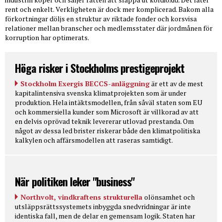
rent och enkelt. Verkligheten är dock mer komplicerad. Bakom alla
förkortningar döljs en struktur av riktade fonder och korsvisa
relationer mellan branscher och medlemsstater där jordmånen för
korruption har optimerats.
Höga risker i Stockholms prestigeprojekt
Stockholm Exergis BECCS-anläggning
är ett av de mest
kapitalintensiva svenska klimatprojekten som är under
produktion. Hela intäktsmodellen, från såväl staten som EU
och kommersiella kunder som Microsoft är villkorad av att
en delvis oprövad teknik levererar utlovad prestanda. Om
något av dessa led brister riskerar både den klimatpolitiska
kalkylen och affärsmodellen att raseras samtidigt.
När politiken leker "business"
Northvolt, vindkraftens strukturella
olönsamhet och
utsläppsrättssystemets inbyggda snedvridningar är inte
identiska fall, men de delar en gemensam logik. Staten har