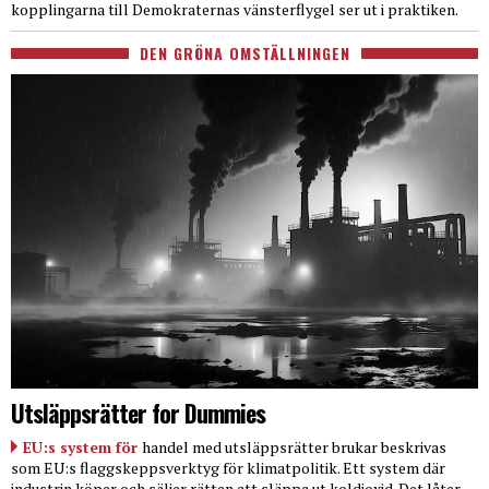
kopplingarna till Demokraternas vänsterflygel ser ut i praktiken.
DEN GRÖNA OMSTÄLLNINGEN
Utsläppsrätter for Dummies
EU:s system för
handel med utsläppsrätter brukar beskrivas
som EU:s flaggskeppsverktyg för klimatpolitik. Ett system där
industrin köper och säljer rätten att släppa ut koldioxid. Det låter