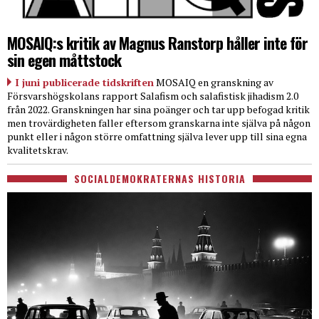
MOSAIQ:s kritik av Magnus Ranstorp håller inte för
sin egen måttstock
I juni publicerade tidskriften
MOSAIQ en granskning av
Försvarshögskolans rapport Salafism och salafistisk jihadism 2.0
från 2022. Granskningen har sina poänger och tar upp befogad kritik
men trovärdigheten faller eftersom granskarna inte själva på någon
punkt eller i någon större omfattning själva lever upp till sina egna
kvalitetskrav.
SOCIALDEMOKRATERNAS HISTORIA