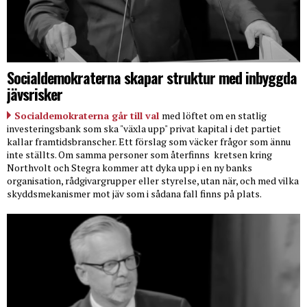
Socialdemokraterna skapar struktur med inbyggda
jävsrisker
Socialdemokraterna går till val
med löftet om en statlig
investeringsbank som ska "växla upp" privat kapital i det partiet
kallar framtidsbranscher. Ett förslag som väcker frågor som ännu
inte ställts. Om samma personer som återfinns
kretsen kring
Northvolt och Stegra kommer att dyka upp i en ny banks
organisation, rådgivargrupper eller styrelse, utan när, och med vilka
skyddsmekanismer mot jäv som i sådana fall finns på plats.