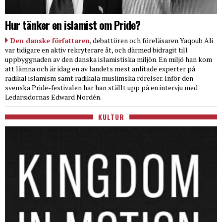
Hur tänker en islamist om Pride?
Den danske författaren
, debattören och föreläsaren Yaqoub Ali
var tidigare en aktiv rekryterare åt, och därmed bidragit till
uppbyggnaden av den danska islamistiska miljön. En miljö han kom
att lämna och är idag en av landets mest anlitade experter på
radikal islamism samt radikala muslimska rörelser. Inför den
svenska Pride-festivalen har han ställt upp på en intervju med
Ledarsidornas Edward Nordén.
KULTUR