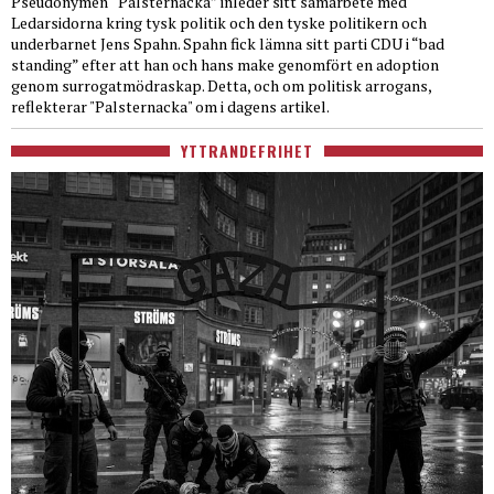
Pseudonymen “Palsternacka” inleder sitt samarbete med
Ledarsidorna kring tysk politik och den tyske politikern och
underbarnet Jens Spahn. Spahn fick lämna sitt parti CDU i “bad
standing” efter att han och hans make genomfört en adoption
genom surrogatmödraskap. Detta, och om politisk arrogans,
reflekterar "Palsternacka" om i dagens artikel.
YTTRANDEFRIHET