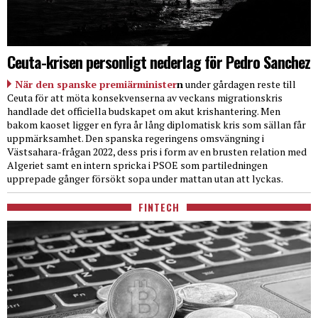
Ceuta-krisen personligt nederlag för Pedro Sanchez
När den spanske premiärminister
n
under gårdagen reste till
Ceuta för att möta konsekvenserna av veckans migrationskris
handlade det officiella budskapet om akut krishantering. Men
bakom kaoset ligger en fyra år lång diplomatisk kris som sällan får
uppmärksamhet. Den spanska regeringens omsvängning i
Västsahara-frågan 2022, dess pris i form av en brusten relation med
Algeriet samt en intern spricka i PSOE som partiledningen
upprepade gånger försökt sopa under mattan utan att lyckas.
FINTECH