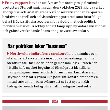
En ny rapport hävdar
att fyra av fem stora pro-palestinska
protester i Storbritannien sedan den 7 oktober 2023 i själva verket
är organiserade av etablerade biståndsorganisationer. Rapporten
beskriver en reell och delvis underrapporterad samt bristfälligt
belyst fråga. Brittiska regelverk för välgörenhet och politisk
mobilisering är otillräckliga för att fånga upp hybridorganisationer
och gränsöverskridande finansiering, oavsett avsändare.
När politiken leker "business"
Northvolt, vindkraftens strukturella
olönsamhet och
utsläppsrättssystemets inbyggda snedvridningar är inte
identiska fall, men de delar en gemensam logik. Staten har
hittills haft mycket begränsad förmåga att identifiera
morgondagens vinnare och de förment marknadsbaserad
styrmedlen visar sig vara lika politiskt konstruerat som en
riktad subvention, bara svårare att se i ett system där
bidragsberoende bolag blir en allt vanligare företeelse.
USA