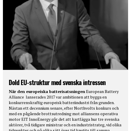
Dold EU-struktur med svenska intressen
När den europeiska batterisatsningen
European Battery
Alliance lanserades 2017 var ambitionen att bygga en
konkurrenskraftig europeisk batteriindustri från grunden.
Nästan ett decennium senare, efter Northvolts konkurs och
med en pågående brottsutredning mot alliansens operativa
motor EIT InnoEnergy går det att kartlägga hur tre svenska
aktörer, två tidigare ministrar och en industristrateg, vid olika
tidpunkter och på olika sätt över tid knutits till samma