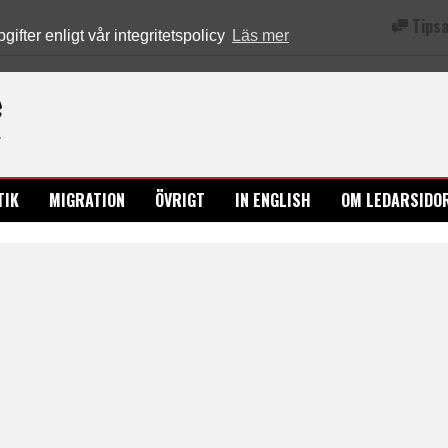
Tipsa
fter enligt vår integritetspolicy
Läs mer
Ledarsidorna.se
TIK
MIGRATION
ÖVRIGT
IN ENGLISH
OM LEDARSIDO