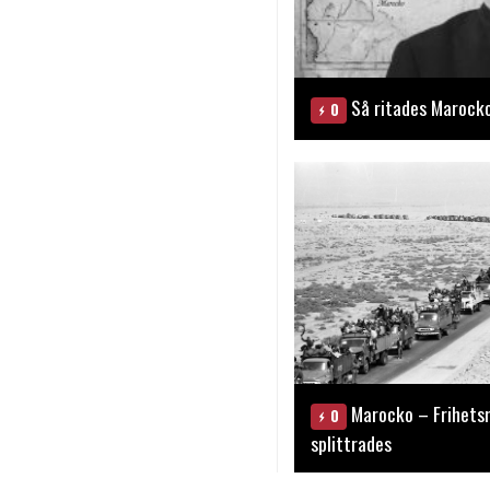
Så ritades Marock
0
Marocko – Frihets
0
splittrades