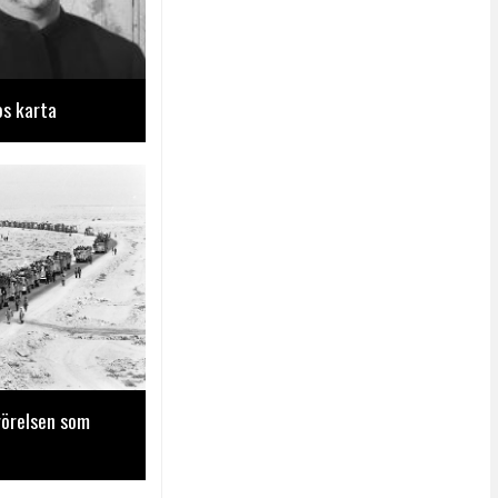
os karta
rörelsen som