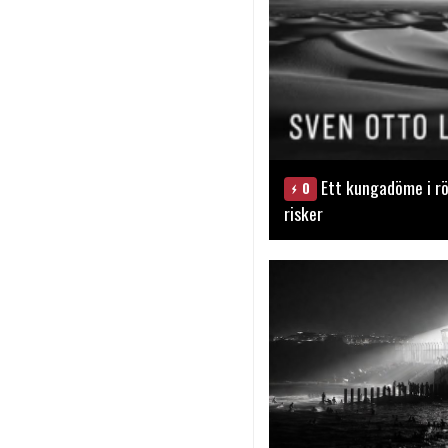
Ett kungadöme i rö
0
risker