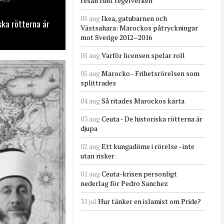
resan runt regelverken
05 aug
Ikea, gatubarnen och
ska rötterna är
Västsahara: Marockos påtryckningar
mot Sverige 2012–2016
05 aug
Varför licensen spelar roll
05 aug
Marocko - Frihetsrörelsen som
splittrades
04 aug
Så ritades Marockos karta
03 aug
Ceuta - De historiska rötterna är
djupa
02 aug
Ett kungadöme i rörelse - inte
utan risker
01 aug
Ceuta-krisen personligt
nederlag för Pedro Sanchez
31 jul
Hur tänker en islamist om Pride?