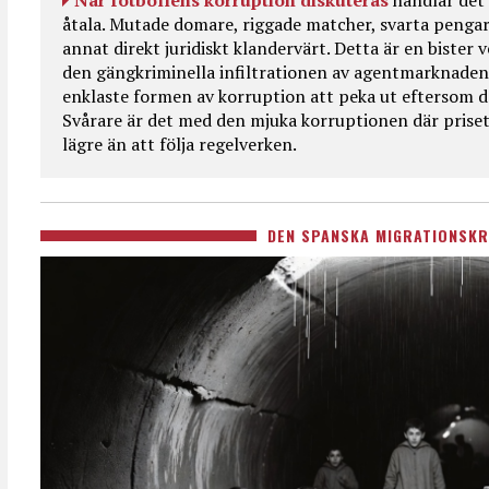
När fotbollens korruption diskuteras
handlar det 
åtala. Mutade domare, riggade matcher, svarta pengar
annat direkt juridiskt klandervärt. Detta är en bister
den gängkriminella infiltrationen av agentmarknaden
enklaste formen av korruption att peka ut eftersom de
Svårare är det med den mjuka korruptionen där priset 
lägre än att följa regelverken.
DEN SPANSKA MIGRATIONSKR