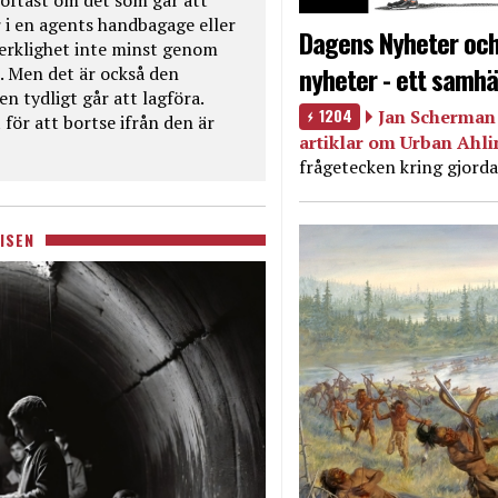
oftast om det som går att
 i en agents handbagage eller
Dagens Nyheter och
 verklighet inte minst genom
nyheter - ett samhä
. Men det är också den
n tydligt går att lagföra.
1204
Jan Scherman 
för att bortse ifrån den är
artiklar om Urban Ahl
frågetecken kring gjorda
ISEN