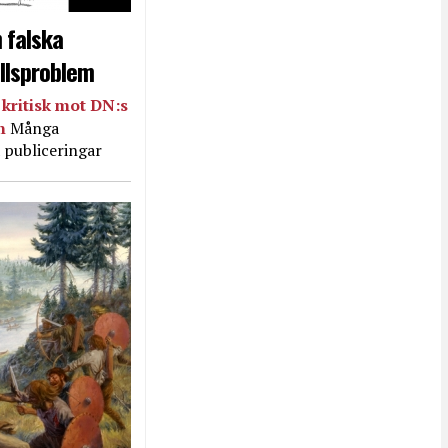
 falska
llsproblem
kritisk mot DN:s
in
Många
 publiceringar