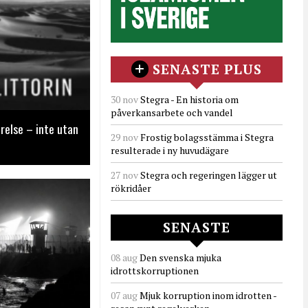
SENASTE PLUS
30 nov
Stegra - En historia om
påverkansarbete och vandel
relse – inte utan
29 nov
Frostig bolagsstämma i Stegra
resulterade i ny huvudägare
27 nov
Stegra och regeringen lägger ut
rökridåer
SENASTE
08 aug
Den svenska mjuka
idrottskorruptionen
07 aug
Mjuk korruption inom idrotten -