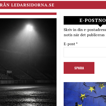
RÅN LEDARSIDORNA.SE
E-POSTNO
Skriv in din e-postadress
notis när det publiceras 
E-post *