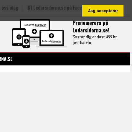
 oss idag
Ledarsidorna.se på Facebook
Jag accepterar
Prenumerera på
Ledarsidorna.se!
Kostar dig endast 499 kr
per halvår.
RNA.SE