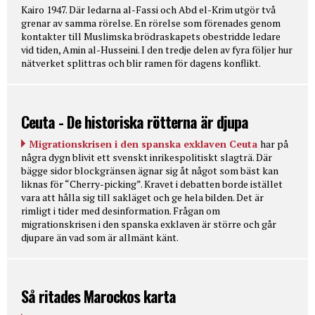
Kairo 1947. Där ledarna al-Fassi och Abd el-Krim utgör två
grenar av samma rörelse. En rörelse som förenades genom
kontakter till Muslimska brödraskapets obestridde ledare
vid tiden, Amin al-Husseini. I den tredje delen av fyra följer hur
nätverket splittras och blir ramen för dagens konflikt.
Ceuta - De historiska rötterna är djupa
Migrationskrisen i den spanska exklaven Ceuta
har på
några dygn blivit ett svenskt inrikespolitiskt slagträ. Där
bägge sidor blockgränsen ägnar sig åt något som bäst kan
liknas för “Cherry-picking”. Kravet i debatten borde istället
vara att hålla sig till sakläget och ge hela bilden. Det är
rimligt i tider med desinformation. Frågan om
migrationskrisen i den spanska exklaven är större och går
djupare än vad som är allmänt känt.
Så ritades Marockos karta