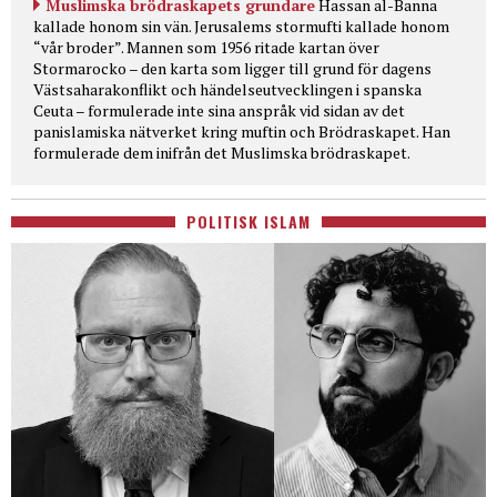
Muslimska brödraskapets grundare
Hassan al-Banna
kallade honom sin vän. Jerusalems stormufti kallade honom
“vår broder”. Mannen som 1956 ritade kartan över
Stormarocko – den karta som ligger till grund för dagens
Västsaharakonflikt och händelseutvecklingen i spanska
Ceuta – formulerade inte sina anspråk vid sidan av det
panislamiska nätverket kring muftin och Brödraskapet. Han
formulerade dem inifrån det Muslimska brödraskapet.
POLITISK ISLAM