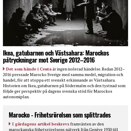
Ikea, gatubarnen och Västsahara: Marockos
påtryckningar mot Sverige 2012–2016
Det som hände i Ceuta
är ingen isolerad händelse. Redan 2012–
2016 pressade Marocko Sverige med samma medel, migration och
handel, för att stoppa ett svenskt erkännande av Västsahara.
Historien om Ikea, gatubarnen på Södermalm och den tystnad som
följde ger perspektiv på dagens svenska stöd för Marockos
autonomiplan.
Marocko - Frihetsrörelsen som splittrades
I gårdagens artikel beskrevs
framväxten av den
marockanska frihetsrörelsens nätverk från Genève 1930 till