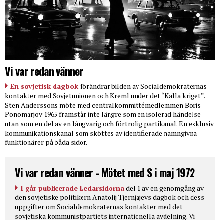
Vi var redan vänner
En sovjetisk dagbok
förändrar bilden av Socialdemokraternas
kontakter med Sovjetunionen och Kreml under det “Kalla kriget”.
Sten Anderssons möte med centralkommittémedlemmen Boris
Ponomarjov 1965 framstår inte längre som en isolerad händelse
utan som en del av en långvarig och förtrolig partikanal. En exklusiv
kommunikationskanal som sköttes av identifierade namngivna
funktionärer på båda sidor.
Vi var redan vänner - Mötet med S i maj 1972
I går publicerade Ledarsidorna
del 1 av en genomgång av
den sovjetiske politikern Anatolij Tjernjajevs dagbok och dess
uppgifter om Socialdemokraternas kontakter med det
sovjetiska kommunistpartiets internationella avdelning. Vi