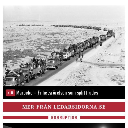
Marocko – Frihetsrörelsen som splittrades
0
MER FRÅN LEDARSIDORNA.SE
KORRUPTION