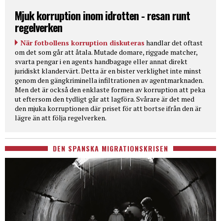
Mjuk korruption inom idrotten - resan runt
regelverken
När fotbollens korruption diskuteras
handlar det oftast
om det som går att åtala. Mutade domare, riggade matcher,
svarta pengar i en agents handbagage eller annat direkt
juridiskt klandervärt. Detta är en bister verklighet inte minst
genom den gängkriminella infiltrationen av agentmarknaden.
Men det är också den enklaste formen av korruption att peka
ut eftersom den tydligt går att lagföra. Svårare är det med
den mjuka korruptionen där priset för att bortse ifrån den är
lägre än att följa regelverken.
DEN SPANSKA MIGRATIONSKRISEN