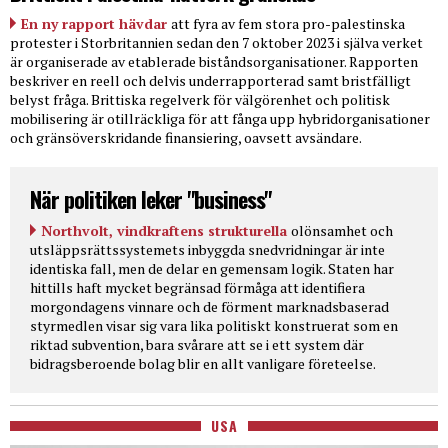
En ny rapport hävdar
att fyra av fem stora pro-palestinska
protester i Storbritannien sedan den 7 oktober 2023 i själva verket
är organiserade av etablerade biståndsorganisationer. Rapporten
beskriver en reell och delvis underrapporterad samt bristfälligt
belyst fråga. Brittiska regelverk för välgörenhet och politisk
mobilisering är otillräckliga för att fånga upp hybridorganisationer
och gränsöverskridande finansiering, oavsett avsändare.
När politiken leker "business"
Northvolt, vindkraftens strukturella
olönsamhet och
utsläppsrättssystemets inbyggda snedvridningar är inte
identiska fall, men de delar en gemensam logik. Staten har
hittills haft mycket begränsad förmåga att identifiera
morgondagens vinnare och de förment marknadsbaserad
styrmedlen visar sig vara lika politiskt konstruerat som en
riktad subvention, bara svårare att se i ett system där
bidragsberoende bolag blir en allt vanligare företeelse.
USA