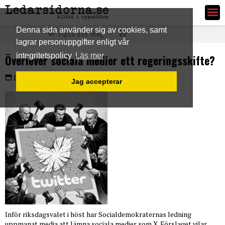
Ledarsidorna.se
Denna sida använder sig av cookies, samt
Tipsa oss idag
lagrar personuppgifter enligt vår
integritetspolicy
Läs mer
Överlever sociala medier ett regeringsskifte?
Lördag 31 jan 2026
Jag accepterar
Inför riksdagsvalet i höst har Socialdemokraternas ledning
uppmanat media att lämna sociala medier som X. Förslaget vilar