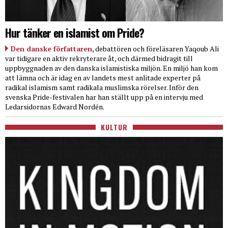
Hur tänker en islamist om Pride?
Den danske författaren
, debattören och föreläsaren Yaqoub Ali
var tidigare en aktiv rekryterare åt, och därmed bidragit till
uppbyggnaden av den danska islamistiska miljön. En miljö han kom
att lämna och är idag en av landets mest anlitade experter på
radikal islamism samt radikala muslimska rörelser. Inför den
svenska Pride-festivalen har han ställt upp på en intervju med
Ledarsidornas Edward Nordén.
KULTUR