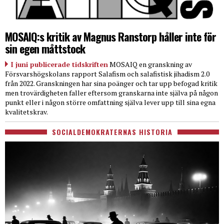
MOSAIQ:s kritik av Magnus Ranstorp håller inte för
sin egen måttstock
I juni publicerade tidskriften
MOSAIQ en granskning av
Försvarshögskolans rapport Salafism och salafistisk jihadism 2.0
från 2022. Granskningen har sina poänger och tar upp befogad kritik
men trovärdigheten faller eftersom granskarna inte själva på någon
punkt eller i någon större omfattning själva lever upp till sina egna
kvalitetskrav.
SOCIALDEMOKRATERNAS HISTORIA