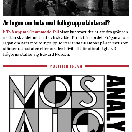
Är lagen om hets mot folkgrupp utdaterad?
Två uppmärksammade fall
visar hur svårt det är att dra gränsen
mellan skyddet mot hat och skyddet för det fria ordet. Frågan är om
lagen om hets mot folkgrupp fortfarande tillämpas på ett sätt som
stärker rättsstaten eller om den blivit alltför oförutsägbar. De
frågorna ställer sig Edward Nordén.
POLITISK ISLAM