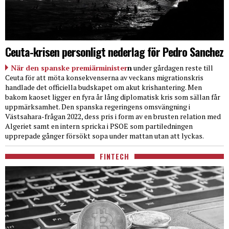
Ceuta-krisen personligt nederlag för Pedro Sanchez
När den spanske premiärminister
n
under gårdagen reste till
Ceuta för att möta konsekvenserna av veckans migrationskris
handlade det officiella budskapet om akut krishantering. Men
bakom kaoset ligger en fyra år lång diplomatisk kris som sällan får
uppmärksamhet. Den spanska regeringens omsvängning i
Västsahara-frågan 2022, dess pris i form av en brusten relation med
Algeriet samt en intern spricka i PSOE som partiledningen
upprepade gånger försökt sopa under mattan utan att lyckas.
FINTECH