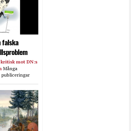
 falska
llsproblem
kritisk mot DN:s
in
Många
 publiceringar