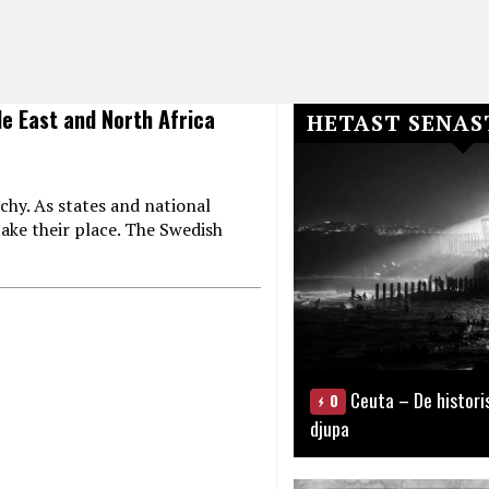
le East and North Africa
HETAST SENAS
chy. As states and national
ake their place. The Swedish
Ceuta – De histori
0
djupa