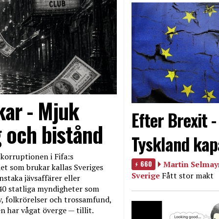
kar - Mjuk
Efter Brexit 
g och bistånd
Tyskland kap
korruptionen i Fifa:s
660
Martin Selmayr
et som brukar kallas Sveriges
Sverige
Fått stor makt
nstaka jävsaffärer eller
40 statliga myndigheter som
iv, folkrörelser och trossamfund,
 har vågat överge — tillit.