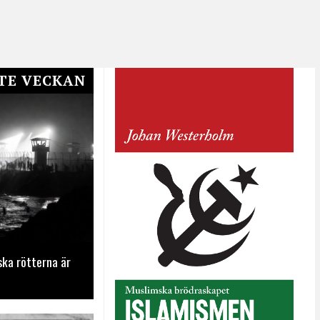
TE VECKAN
ska rötterna är