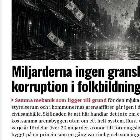
Miljarderna ingen grans
korruption i folkbildnin
Samma mekanik som ligger till grund
för den mjuka 
styrelserum och i kommunernas arenaaffärer går igen i d
civilsamhälle. Skillnaden är att här handlar det inte om e
kostsamma arenabyggen utan om ett helt system. Runt 
varje år fördelar över 20 miljarder kronor till föreningsl
byggt på en princip som en gång var rimlig och som ingen