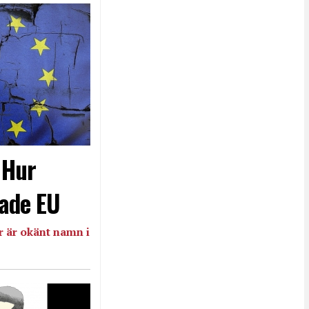
- Hur
ade EU
 är okänt namn i