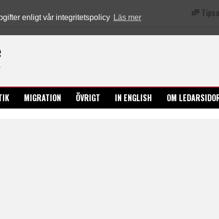
Tipsa
fter enligt vår integritetspolicy
Läs mer
Ledarsidorna.se
TIK
MIGRATION
ÖVRIGT
IN ENGLISH
OM LEDARSIDO