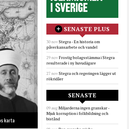
SENASTE PLUS
30 nov
Stegra - En historia om
påverkansarbete och vandel
29 nov
Frostig bolagsstämma i Stegra
resulterade i ny huvudägare
27 nov
Stegra och regeringen lägger ut
rökridåer
SENASTE
09 aug
Miljarderna ingen granskar -
Mjuk korruption i folkbildning och
bistånd
os karta