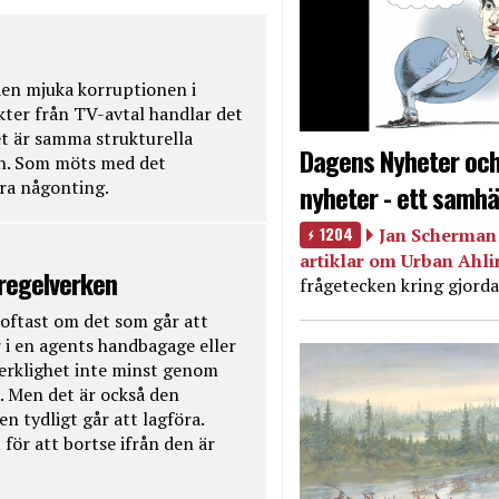
en mjuka korruptionen i
kter från TV-avtal handlar det
t är samma strukturella
Dagens Nyheter och
en. Som möts med det
öra någonting.
nyheter - ett samhä
1204
Jan Scherman 
artiklar om Urban Ahl
 regelverken
frågetecken kring gjorda
oftast om det som går att
 i en agents handbagage eller
 verklighet inte minst genom
. Men det är också den
n tydligt går att lagföra.
för att bortse ifrån den är