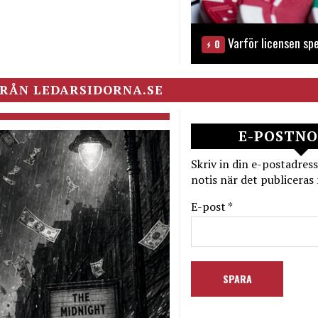
Varför licensen spe
0
RÅN LEDARSIDORNA.SE
E-POSTNO
Skriv in din e-postadress
notis när det publiceras 
E-post *