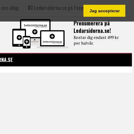
 oss idag
Ledarsidorna.se på Facebook
Jag accepterar
Prenumerera på
Ledarsidorna.se!
Kostar dig endast 499 kr
per halvår.
RNA.SE