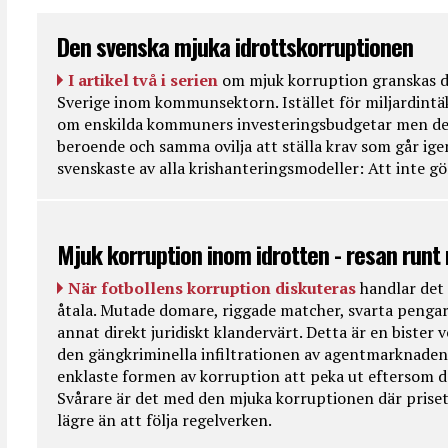
Den svenska mjuka idrottskorruptionen
I artikel två i serien
om mjuk korruption granskas d
Sverige inom kommunsektorn. Istället för miljardintä
om enskilda kommuners investeringsbudgetar men de
beroende och samma ovilja att ställa krav som går ig
svenskaste av alla krishanteringsmodeller: Att inte g
Mjuk korruption inom idrotten - resan runt
När fotbollens korruption diskuteras
handlar det 
åtala. Mutade domare, riggade matcher, svarta pengar
annat direkt juridiskt klandervärt. Detta är en bister
den gängkriminella infiltrationen av agentmarknaden
enklaste formen av korruption att peka ut eftersom de
Svårare är det med den mjuka korruptionen där priset 
lägre än att följa regelverken.