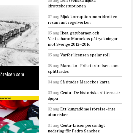
08 aug
Den svenska mjuka
idrottskorruptionen
07 aug
Mjuk korruption inom idrotten -
resan runt regelverken
05 aug
Ikea, gatubarnen och
Västsahara: Marockos påtryckningar
mot Sverige 2012–2016
05 aug
Varför licensen spelar roll
05 aug
Marocko - Frihetsrörelsen som
splittrades
rörelsen som
04 aug
Så ritades Marockos karta
03 aug
Ceuta - De historiska rötterna är
djupa
02 aug
Ett kungadöme i rörelse - inte
utan risker
01 aug
Ceuta-krisen personligt
nederlag för Pedro Sanchez