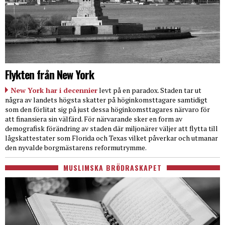
Flykten från New York
New York har i decennier
levt på en paradox. Staden tar ut
några av landets högsta skatter på höginkomsttagare samtidigt
som den förlitat sig på just dessa höginkomsttagares närvaro för
att finansiera sin välfärd. För närvarande sker en form av
demografisk förändring av staden där miljonärer väljer att flytta till
lågskattestater som Florida och Texas vilket påverkar och utmanar
den nyvalde borgmästarens reformutrymme.
MUSLIMSKA BRÖDRASKAPET