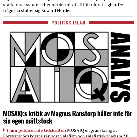
stärker rättsstaten eller om den blivit alltför oförutsägbar. De
frågorna ställer sig Edward Nordén.
POLITISK ISLAM
MOSAIQ:s kritik av Magnus Ranstorp håller inte för
sin egen måttstock
I juni publicerade tidskriften
MOSAIQ en granskning av
Försvarshögskolans rapport Salafism och salafistisk jihadism 2.0