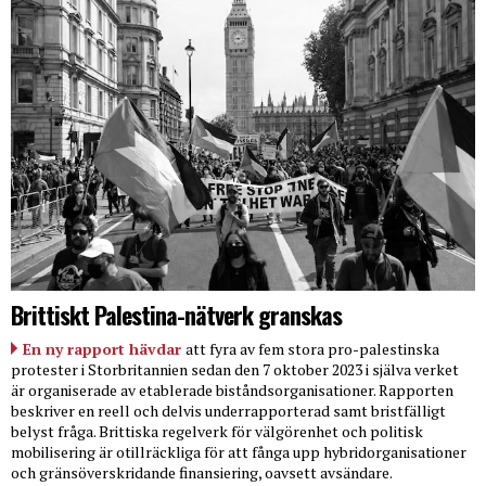
Brittiskt Palestina-nätverk granskas
En ny rapport hävdar
att fyra av fem stora pro-palestinska
protester i Storbritannien sedan den 7 oktober 2023 i själva verket
är organiserade av etablerade biståndsorganisationer. Rapporten
beskriver en reell och delvis underrapporterad samt bristfälligt
belyst fråga. Brittiska regelverk för välgörenhet och politisk
mobilisering är otillräckliga för att fånga upp hybridorganisationer
och gränsöverskridande finansiering, oavsett avsändare.