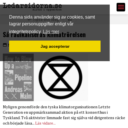
Ledarsidorna.se
Denna sida använder sig av cookies, samt
Tipsa oss idag
lagrar personuppgifter enligt vår
integritetspolicy
Läs mer
Så radikaliseras klimatrörelsen
PLUS
Måndag 5 dec 2022
Jag accepterar
Nyligen genomförde den tyska klimatorganisationen Letzte
Generation en uppmärksammad aktion på ett konserthus i
Tyskland. Två aktivister limmade fast sig själva vid dirigentens räcke
och började läsa...
Läs vidare...