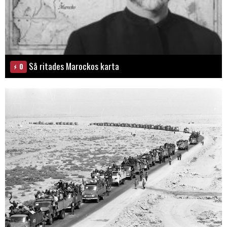
Så ritades Marockos karta
0