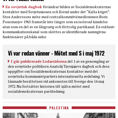
En sovjetisk dagbok
förändrar bilden av Socialdemokraternas
kontakter med Sovjetunionen och Kreml under det “Kalla kriget”.
Sten Anderssons möte med centralkommittémedlemmen Boris
Ponomarjov 1965 framstår inte längre som en isolerad händelse
utan som en del av en långvarig och förtrolig partikanal. En exklusiv
kommunikationskanal som sköttes av identifierade namngivna
funktionärer på båda sidor.
Vi var redan vänner - Mötet med S i maj 1972
I går publicerade Ledarsidorna
del 1 av en genomgång av
den sovjetiske politikern Anatolij Tjernjajevs dagbok och dess
uppgifter om Socialdemokraternas kontakter med det
sovjetiska kommunistpartiets internationella avdelning. Vi
lämnade berättelsen vid ankomsten till Sverige den 14 maj
1972. Nu fortsätter historien till själva mötet med
socialdemokraternas partiledning.
PALESTINA