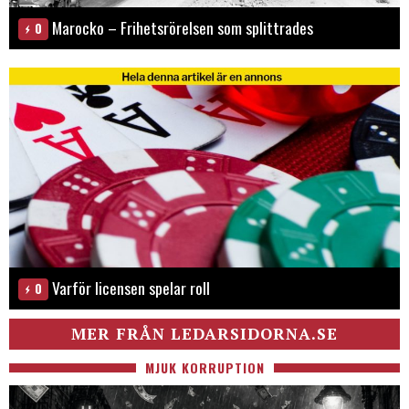
Marocko – Frihetsrörelsen som splittrades
0
Varför licensen spelar roll
0
MER FRÅN LEDARSIDORNA.SE
MJUK KORRUPTION