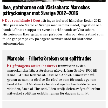
Ikea, gatubarnen och Västsahara: Marockos
påtryckningar mot Sverige 2012–2016
Det som hände i Ceuta
är ingen isolerad händelse. Redan 2012–
2016 pressade Marocko Sverige med samma medel, migration och
handel, för att stoppa ett svenskt erkännande av Västsahara.
Historien om Ikea, gatubarnen på Södermalm och den tystnad som
följde ger perspektiv på dagens svenska stöd för Marockos
autonomiplan.
Marocko - Frihetsrörelsen som splittrades
I gårdagens artikel beskrevs
framväxten av den
marockanska frihetsrörelsens nätverk från Genève 1930 till
Kairo 1947. Där ledarna al-Fassi och Abd el-Krim utgör två
grenar av samma rörelse. En rörelse som förenades genom
kontakter till Muslimska brödraskapets obestridde ledare
vid tiden, Amin al-Husseini. I den tredje delen av fyra följer hur
nätverket splittras och blir ramen för dagens konflikt.