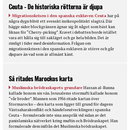
Ceuta - De historiska rötterna är djupa
Migrationskrisen i den spanska exklaven Ceuta
har på
några dygn blivit ett svenskt inrikespolitiskt slagträ. Där
bägge sidor blockgränsen ägnar sig åt något som bäst kan
liknas för “Cherry-picking”. Kravet i debatten borde istället
vara att hålla sig till sakläget och ge hela bilden. Det är
rimligt i tider med desinformation. Frågan om
migrationskrisen i den spanska exklaven är större och går
djupare än vad som är allmänt känt.
Så ritades Marockos karta
Muslimska brödraskapets grundare
Hassan al-Banna
kallade honom sin vän. Jerusalems stormufti kallade honom
“vår broder”. Mannen som 1956 ritade kartan över
Stormarocko – den karta som ligger till grund för dagens
Västsaharakonflikt och händelseutvecklingen i spanska
Ceuta – formulerade inte sina anspråk vid sidan av det
panislamiska nätverket kring muftin och Brödraskapet. Han
formulerade dem inifrån det Muslimska brödraskapet.