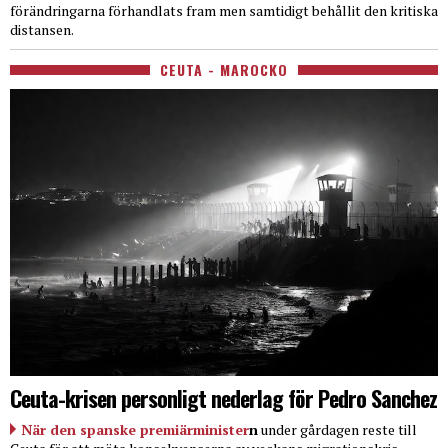
förändringarna förhandlats fram men samtidigt behållit den kritiska
distansen.
CEUTA - MAROCKO
Ceuta-krisen personligt nederlag för Pedro Sanchez
När den spanske premiärminister
n
under gårdagen reste till