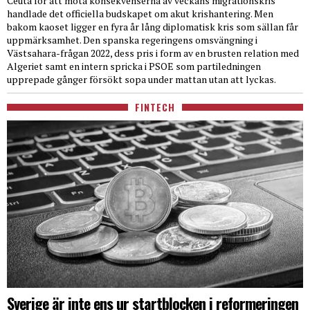
Ceuta för att möta konsekvenserna av veckans migrationskris
handlade det officiella budskapet om akut krishantering. Men
bakom kaoset ligger en fyra år lång diplomatisk kris som sällan får
uppmärksamhet. Den spanska regeringens omsvängning i
Västsahara-frågan 2022, dess pris i form av en brusten relation med
Algeriet samt en intern spricka i PSOE som partiledningen
upprepade gånger försökt sopa under mattan utan att lyckas.
FINTECH
Sverige är inte ens ur startblocken i reformeringen