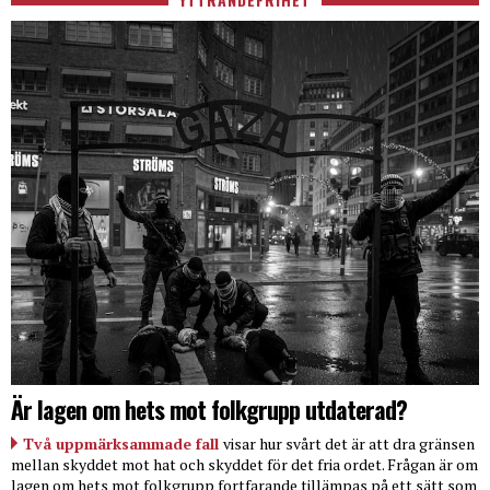
Är lagen om hets mot folkgrupp utdaterad?
Två uppmärksammade fall
visar hur svårt det är att dra gränsen
mellan skyddet mot hat och skyddet för det fria ordet. Frågan är om
lagen om hets mot folkgrupp fortfarande tillämpas på ett sätt som