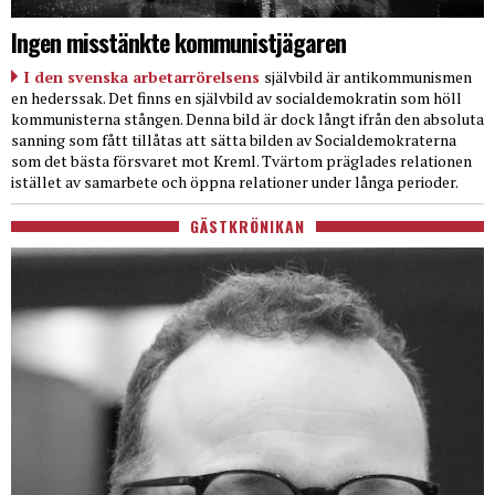
Ingen misstänkte kommunistjägaren
I den svenska arbetarrörelsens
självbild är antikommunismen
en hederssak. Det finns en självbild av socialdemokratin som höll
kommunisterna stången. Denna bild är dock långt ifrån den absoluta
sanning som fått tillåtas att sätta bilden av Socialdemokraterna
som det bästa försvaret mot Kreml. Tvärtom präglades relationen
istället av samarbete och öppna relationer under långa perioder.
GÄSTKRÖNIKAN