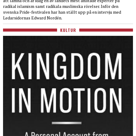
att lämna och är idag en av landets mest anlitade experter på
radikal islamism samt radikala muslimska rörelser. Inför den
svenska Pride-festivalen har han ställt upp på en intervju med
Ledarsidornas Edward Nordén.
KULTUR