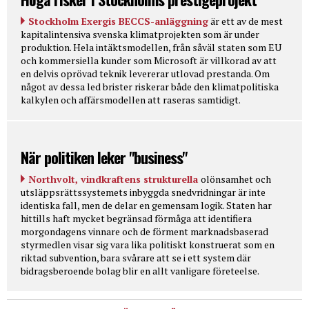
Stockholm Exergis BECCS-anläggning
är ett av de mest
kapitalintensiva svenska klimatprojekten som är under
produktion. Hela intäktsmodellen, från såväl staten som EU
och kommersiella kunder som Microsoft är villkorad av att
en delvis oprövad teknik levererar utlovad prestanda. Om
något av dessa led brister riskerar både den klimatpolitiska
kalkylen och affärsmodellen att raseras samtidigt.
När politiken leker "business"
Northvolt, vindkraftens strukturella
olönsamhet och
utsläppsrättssystemets inbyggda snedvridningar är inte
identiska fall, men de delar en gemensam logik. Staten har
hittills haft mycket begränsad förmåga att identifiera
morgondagens vinnare och de förment marknadsbaserad
styrmedlen visar sig vara lika politiskt konstruerat som en
riktad subvention, bara svårare att se i ett system där
bidragsberoende bolag blir en allt vanligare företeelse.