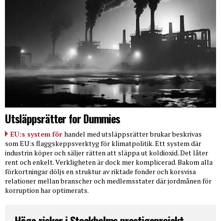
Utsläppsrätter for Dummies
EU:s system för
handel med utsläppsrätter brukar beskrivas
som EU:s flaggskeppsverktyg för klimatpolitik. Ett system där
industrin köper och säljer rätten att släppa ut koldioxid. Det låter
rent och enkelt. Verkligheten är dock mer komplicerad. Bakom alla
förkortningar döljs en struktur av riktade fonder och korsvisa
relationer mellan branscher och medlemsstater där jordmånen för
korruption har optimerats.
Höga risker i Stockholms prestigeprojekt