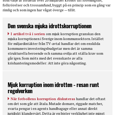
som varje år fördelar över 20 miljarder kronor till föreningsliv,
folkrörelser och trossamfund, byggt på en princip som en gång var
rimlig och som ingen har vågat överge — tillit.
Den svenska mjuka idrottskorruptionen
I artikel två i serien
om mjuk korruption granskas den
mjuka korruptionen i Sverige inom kommunsektorn. Istället
för miljardintäkter från TV-avtal handlar det om enskilda
kommuners investeringsbudgetar men det är samma
strukturella beroende och samma ovilja att ställa krav som
går igen. Som möts med det svenskaste av alla
krishanteringsmodeller: Att inte göra någonting.
Mjuk korruption inom idrotten - resan runt
regelverken
När fotbollens korruption diskuteras
handlar det oftast
om det som går att åtala. Mutade domare, riggade matcher,
svarta pengar i en agents handbagage eller annat direkt
juridiskt klandervärt. Detta är en bister verklighet inte minst