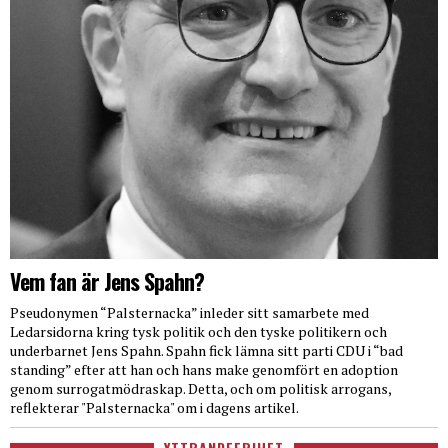
Vem fan är Jens Spahn?
Pseudonymen “Palsternacka” inleder sitt samarbete med
Ledarsidorna kring tysk politik och den tyske politikern och
underbarnet Jens Spahn. Spahn fick lämna sitt parti CDU i “bad
standing” efter att han och hans make genomfört en adoption
genom surrogatmödraskap. Detta, och om politisk arrogans,
reflekterar "Palsternacka" om i dagens artikel.
YTTRANDEFRIHET