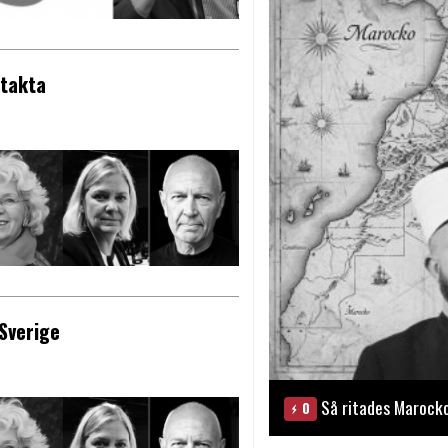
ntakta
Sverige
Så ritades Marock
0