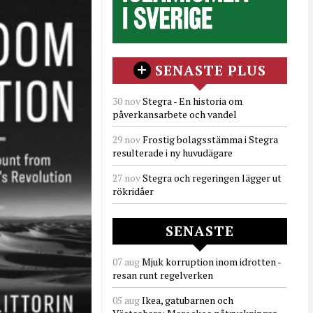
SENASTE PLUS
30 nov
Stegra - En historia om
påverkansarbete och vandel
29 nov
Frostig bolagsstämma i Stegra
resulterade i ny huvudägare
27 nov
Stegra och regeringen lägger ut
rökridåer
SENASTE
07 aug
Mjuk korruption inom idrotten -
resan runt regelverken
05 aug
Ikea, gatubarnen och