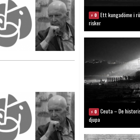
Ett kungadöme i rö
0
risker
Ceuta – De histori
0
djupa