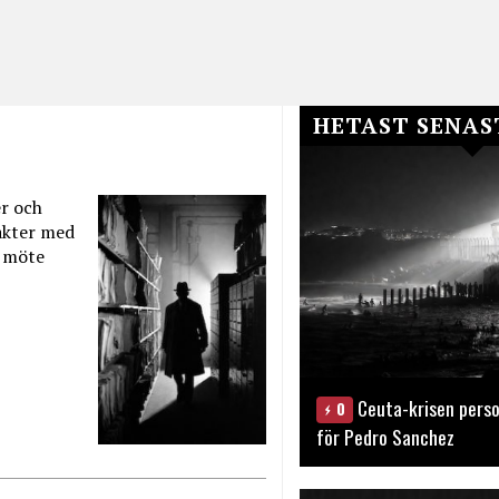
HETAST SENAS
er och
akter med
s möte
Ceuta-krisen perso
0
för Pedro Sanchez