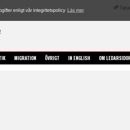
Tipsa
fter enligt vår integritetspolicy
Läs mer
Ledarsidorna.se
TIK
MIGRATION
ÖVRIGT
IN ENGLISH
OM LEDARSIDO