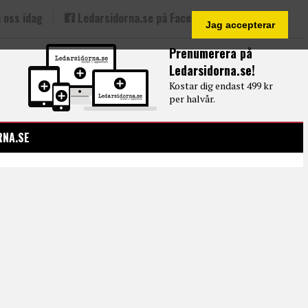
 oss idag
Ledarsidorna.se på Facebook
Jag accepterar
Prenumerera på
Ledarsidorna.se!
Kostar dig endast 499 kr
per halvår.
RNA.SE