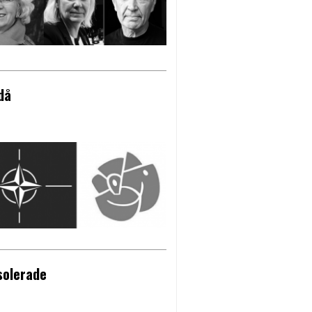
då
solerade