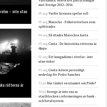
Västsahara: Marockos påtryckningar
mot Sverige 2012–2016
relse – inte utan
05 aug
Varför licensen spelar roll
05 aug
Marocko - Frihetsrörelsen som
splittrades
04 aug
Så ritades Marockos karta
03 aug
Ceuta - De historiska rötterna är
djupa
02 aug
Ett kungadöme i rörelse - inte
utan risker
01 aug
Ceuta-krisen personligt
nederlag för Pedro Sanchez
31 jul
Hur tänker en islamist om Pride?
ska rötterna är
30 jul
Sverige är inte ens ur
startblocken i reformeringen av bank-
och betalsystem