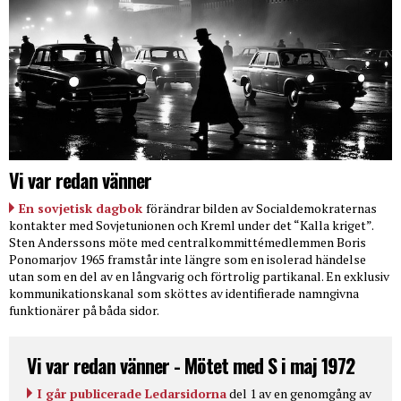
Vi var redan vänner
En sovjetisk dagbok
förändrar bilden av Socialdemokraternas
kontakter med Sovjetunionen och Kreml under det “Kalla kriget”.
Sten Anderssons möte med centralkommittémedlemmen Boris
Ponomarjov 1965 framstår inte längre som en isolerad händelse
utan som en del av en långvarig och förtrolig partikanal. En exklusiv
kommunikationskanal som sköttes av identifierade namngivna
funktionärer på båda sidor.
Vi var redan vänner - Mötet med S i maj 1972
I går publicerade Ledarsidorna
del 1 av en genomgång av