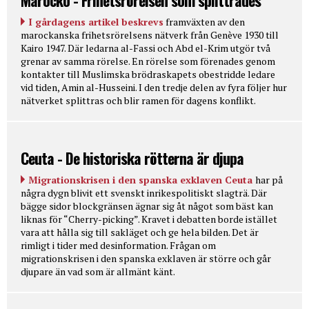
I gårdagens artikel beskrevs
framväxten av den
marockanska frihetsrörelsens nätverk från Genève 1930 till
Kairo 1947. Där ledarna al-Fassi och Abd el-Krim utgör två
grenar av samma rörelse. En rörelse som förenades genom
kontakter till Muslimska brödraskapets obestridde ledare
vid tiden, Amin al-Husseini. I den tredje delen av fyra följer hur
nätverket splittras och blir ramen för dagens konflikt.
Ceuta - De historiska rötterna är djupa
Migrationskrisen i den spanska exklaven Ceuta
har på
några dygn blivit ett svenskt inrikespolitiskt slagträ. Där
bägge sidor blockgränsen ägnar sig åt något som bäst kan
liknas för “Cherry-picking”. Kravet i debatten borde istället
vara att hålla sig till sakläget och ge hela bilden. Det är
rimligt i tider med desinformation. Frågan om
migrationskrisen i den spanska exklaven är större och går
djupare än vad som är allmänt känt.