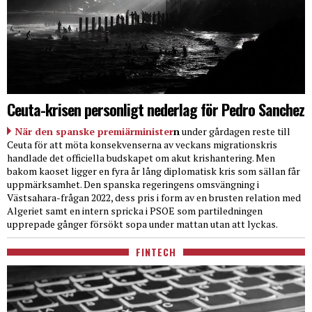
Ceuta-krisen personligt nederlag för Pedro Sanchez
När den spanske premiärminister
n
under gårdagen reste till
Ceuta för att möta konsekvenserna av veckans migrationskris
handlade det officiella budskapet om akut krishantering. Men
bakom kaoset ligger en fyra år lång diplomatisk kris som sällan får
uppmärksamhet. Den spanska regeringens omsvängning i
Västsahara-frågan 2022, dess pris i form av en brusten relation med
Algeriet samt en intern spricka i PSOE som partiledningen
upprepade gånger försökt sopa under mattan utan att lyckas.
FINTECH