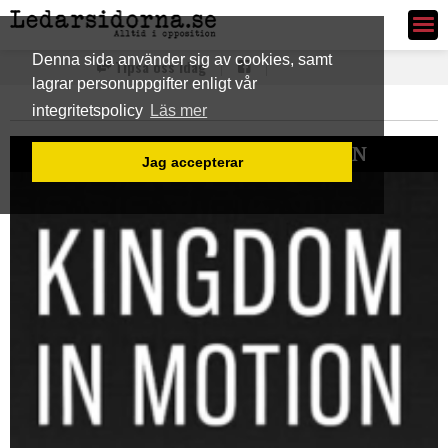
Ledarsidorna.se
Denna sida använder sig av cookies, samt
Tipsa oss idag
lagrar personuppgifter enligt vår
integritetspolicy
Läs mer
HETAST SENASTE VECKAN
Jag accepterar