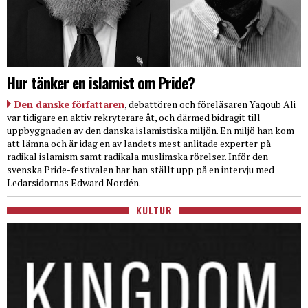
Hur tänker en islamist om Pride?
Den danske författaren
, debattören och föreläsaren Yaqoub Ali
var tidigare en aktiv rekryterare åt, och därmed bidragit till
uppbyggnaden av den danska islamistiska miljön. En miljö han kom
att lämna och är idag en av landets mest anlitade experter på
radikal islamism samt radikala muslimska rörelser. Inför den
svenska Pride-festivalen har han ställt upp på en intervju med
Ledarsidornas Edward Nordén.
KULTUR