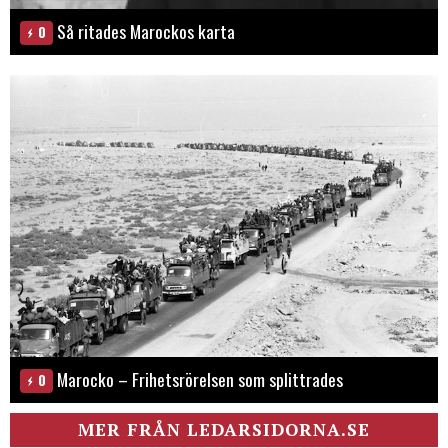
Så ritades Marockos karta
0
Marocko – Frihetsrörelsen som splittrades
0
MER FRÅN LEDARSIDORNA.SE