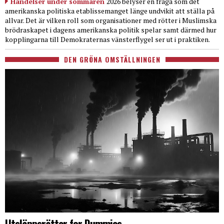
Händelser under sommaren
2026 belyser en fråga som det
amerikanska politiska etablissemanget länge undvikit att ställa på
allvar. Det är vilken roll som organisationer med rötter i Muslimska
brödraskapet i dagens amerikanska politik spelar samt därmed hur
kopplingarna till Demokraternas vänsterflygel ser ut i praktiken.
DEN GRÖNA OMSTÄLLNINGEN
Utsläppsrätter for Dummies