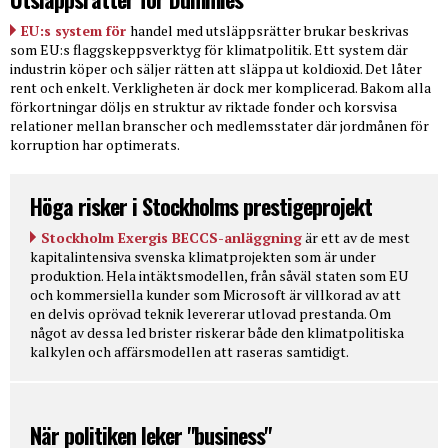
EU:s system för
handel med utsläppsrätter brukar beskrivas
som EU:s flaggskeppsverktyg för klimatpolitik. Ett system där
industrin köper och säljer rätten att släppa ut koldioxid. Det låter
rent och enkelt. Verkligheten är dock mer komplicerad. Bakom alla
förkortningar döljs en struktur av riktade fonder och korsvisa
relationer mellan branscher och medlemsstater där jordmånen för
korruption har optimerats.
Höga risker i Stockholms prestigeprojekt
Stockholm Exergis BECCS-anläggning
är ett av de mest
kapitalintensiva svenska klimatprojekten som är under
produktion. Hela intäktsmodellen, från såväl staten som EU
och kommersiella kunder som Microsoft är villkorad av att
en delvis oprövad teknik levererar utlovad prestanda. Om
något av dessa led brister riskerar både den klimatpolitiska
kalkylen och affärsmodellen att raseras samtidigt.
När politiken leker "business"