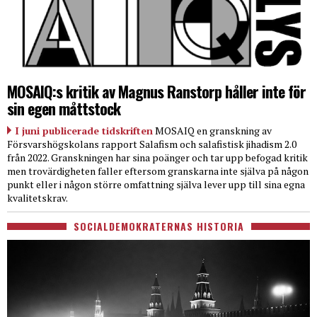
MOSAIQ:s kritik av Magnus Ranstorp håller inte för
sin egen måttstock
I juni publicerade tidskriften
MOSAIQ en granskning av
Försvarshögskolans rapport Salafism och salafistisk jihadism 2.0
från 2022. Granskningen har sina poänger och tar upp befogad kritik
men trovärdigheten faller eftersom granskarna inte själva på någon
punkt eller i någon större omfattning själva lever upp till sina egna
kvalitetskrav.
SOCIALDEMOKRATERNAS HISTORIA