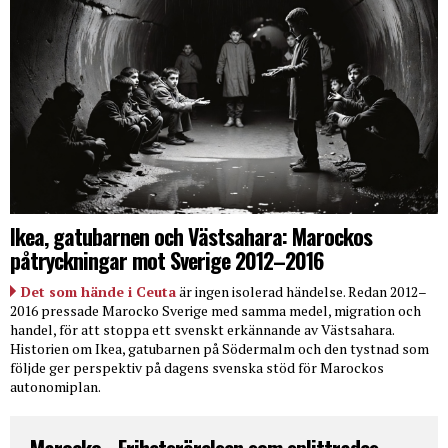
Ikea, gatubarnen och Västsahara: Marockos
påtryckningar mot Sverige 2012–2016
Det som hände i Ceuta
är ingen isolerad händelse. Redan 2012–
2016 pressade Marocko Sverige med samma medel, migration och
handel, för att stoppa ett svenskt erkännande av Västsahara.
Historien om Ikea, gatubarnen på Södermalm och den tystnad som
följde ger perspektiv på dagens svenska stöd för Marockos
autonomiplan.
Marocko - Frihetsrörelsen som splittrades