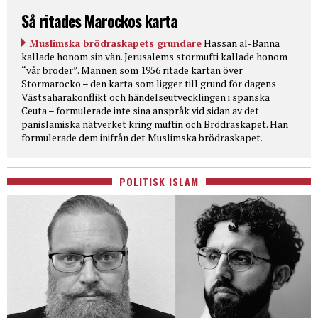
Så ritades Marockos karta
Muslimska brödraskapets grundare
Hassan al-Banna
kallade honom sin vän. Jerusalems stormufti kallade honom
“vår broder”. Mannen som 1956 ritade kartan över
Stormarocko – den karta som ligger till grund för dagens
Västsaharakonflikt och händelseutvecklingen i spanska
Ceuta – formulerade inte sina anspråk vid sidan av det
panislamiska nätverket kring muftin och Brödraskapet. Han
formulerade dem inifrån det Muslimska brödraskapet.
POLITISK ISLAM