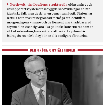
Northvolt, vindkraftens strukturella
olönsamhet och
utsläppsrättssystemets inbyggda snedvridningar är inte
identiska fall, men de delar en gemensam logik. Staten har
hittills haft mycket begränsad förmåga att identifiera
morgondagens vinnare och de förment marknadsbaserad
styrmedlen visar sig vara lika politiskt konstruerat som en
riktad subvention, bara svårare att se i ett system där
bidragsberoende bolag blir en allt vanligare företeelse.
DEN GRÖNA OMSTÄLLNINGEN