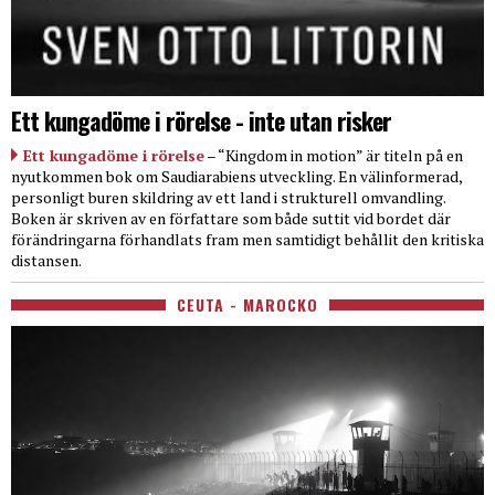
Ett kungadöme i rörelse - inte utan risker
Ett kungadöme i rörelse
– “Kingdom in motion” är titeln på en
nyutkommen bok om Saudiarabiens utveckling. En välinformerad,
personligt buren skildring av ett land i strukturell omvandling.
Boken är skriven av en författare som både suttit vid bordet där
förändringarna förhandlats fram men samtidigt behållit den kritiska
distansen.
CEUTA - MAROCKO