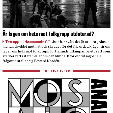
Är lagen om hets mot folkgrupp utdaterad?
Två uppmärksammade fall
visar hur svårt det är att dra gränsen
mellan skyddet mot hat och skyddet för det fria ordet. Frågan är om
lagen om hets mot folkgrupp fortfarande tillämpas på ett sätt som
stärker rättsstaten eller om den blivit alltför oförutsägbar. De
frågorna ställer sig Edward Nordén.
POLITISK ISLAM