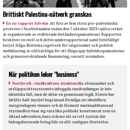
Brittiskt Palestina-nätverk granskas
En ny rapport hävdar
att fyra av fem stora pro-palestinska
protester i Storbritannien sedan den 7 oktober 2023 i själva verket
är organiserade av etablerade biståndsorganisationer. Rapporten
beskriver en reell och delvis underrapporterad samt bristfälligt
belyst fråga. Brittiska regelverk för välgörenhet och politisk
mobilisering är otillräckliga för att fånga upp hybridorganisationer
och gränsöverskridande finansiering, oavsett avsändare.
När politiken leker "business"
Northvolt, vindkraftens strukturella
olönsamhet och
utsläppsrättssystemets inbyggda snedvridningar är inte
identiska fall, men de delar en gemensam logik. Staten har
hittills haft mycket begränsad förmåga att identifiera
morgondagens vinnare och de förment marknadsbaserad
styrmedlen visar sig vara lika politiskt konstruerat som en
riktad subvention, bara svårare att se i ett system där
bidragsberoende bolag blir en allt vanligare företeelse.