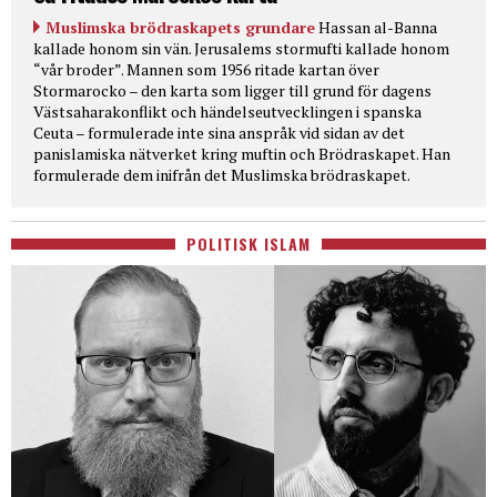
Muslimska brödraskapets grundare
Hassan al-Banna
kallade honom sin vän. Jerusalems stormufti kallade honom
“vår broder”. Mannen som 1956 ritade kartan över
Stormarocko – den karta som ligger till grund för dagens
Västsaharakonflikt och händelseutvecklingen i spanska
Ceuta – formulerade inte sina anspråk vid sidan av det
panislamiska nätverket kring muftin och Brödraskapet. Han
formulerade dem inifrån det Muslimska brödraskapet.
POLITISK ISLAM