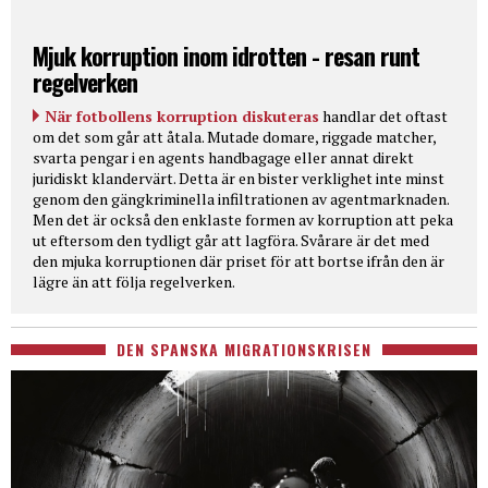
Mjuk korruption inom idrotten - resan runt
regelverken
När fotbollens korruption diskuteras
handlar det oftast
om det som går att åtala. Mutade domare, riggade matcher,
svarta pengar i en agents handbagage eller annat direkt
juridiskt klandervärt. Detta är en bister verklighet inte minst
genom den gängkriminella infiltrationen av agentmarknaden.
Men det är också den enklaste formen av korruption att peka
ut eftersom den tydligt går att lagföra. Svårare är det med
den mjuka korruptionen där priset för att bortse ifrån den är
lägre än att följa regelverken.
DEN SPANSKA MIGRATIONSKRISEN