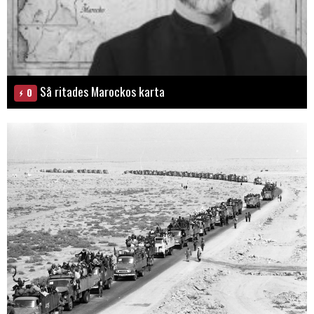
Så ritades Marockos karta
0