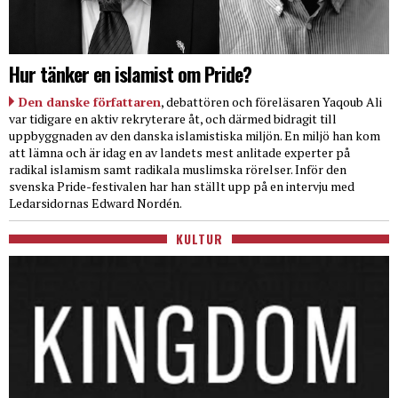
Hur tänker en islamist om Pride?
Den danske författaren
, debattören och föreläsaren Yaqoub Ali
var tidigare en aktiv rekryterare åt, och därmed bidragit till
uppbyggnaden av den danska islamistiska miljön. En miljö han kom
att lämna och är idag en av landets mest anlitade experter på
radikal islamism samt radikala muslimska rörelser. Inför den
svenska Pride-festivalen har han ställt upp på en intervju med
Ledarsidornas Edward Nordén.
KULTUR