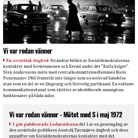
Vi var redan vänner
En sovjetisk dagbok
förändrar bilden av Socialdemokraternas
kontakter med Sovjetunionen och Kreml under det “Kalla kriget”.
Sten Anderssons möte med centralkommittémedlemmen Boris
Ponomarjov 1965 framstår inte längre som en isolerad händelse
utan som en del av en långvarig och förtrolig partikanal. En exklusiv
kommunikationskanal som sköttes av identifierade namngivna
funktionärer på båda sidor.
Vi var redan vänner - Mötet med S i maj 1972
I går publicerade Ledarsidorna
del 1 av en genomgång av
den sovjetiske politikern Anatolij Tjernjajevs dagbok och dess
uppgifter om Socialdemokraternas kontakter med det