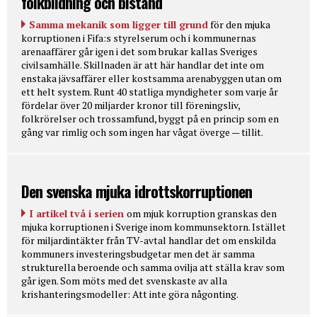
folkbildning och bistånd
Samma mekanik som ligger till grund
för den mjuka
korruptionen i Fifa:s styrelserum och i kommunernas
arenaaffärer går igen i det som brukar kallas Sveriges
civilsamhälle. Skillnaden är att här handlar det inte om
enstaka jävsaffärer eller kostsamma arenabyggen utan om
ett helt system. Runt 40 statliga myndigheter som varje år
fördelar över 20 miljarder kronor till föreningsliv,
folkrörelser och trossamfund, byggt på en princip som en
gång var rimlig och som ingen har vågat överge — tillit.
Den svenska mjuka idrottskorruptionen
I artikel två i serien
om mjuk korruption granskas den
mjuka korruptionen i Sverige inom kommunsektorn. Istället
för miljardintäkter från TV-avtal handlar det om enskilda
kommuners investeringsbudgetar men det är samma
strukturella beroende och samma ovilja att ställa krav som
går igen. Som möts med det svenskaste av alla
krishanteringsmodeller: Att inte göra någonting.