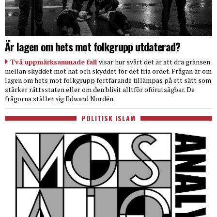
Är lagen om hets mot folkgrupp utdaterad?
Två uppmärksammade fall
visar hur svårt det är att dra gränsen
mellan skyddet mot hat och skyddet för det fria ordet. Frågan är om
lagen om hets mot folkgrupp fortfarande tillämpas på ett sätt som
stärker rättsstaten eller om den blivit alltför oförutsägbar. De
frågorna ställer sig Edward Nordén.
POLITISK ISLAM