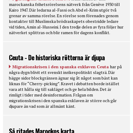
marockanska frihetsrörelsens nätverk från Genève 1930 till
Kairo 1947. Där ledarna al-Fassi och Abd el-Krim utgör två
grenar av samma rörelse. En rörelse som förenades genom
kontakter till Muslimska brödraskapets obestridde ledare
vid tiden, Amin al-Husseini. I den tredje delen av fyra följer hur
nätverket splittras och blir ramen för dagens konflikt.
Ceuta - De historiska rötterna är djupa
Migrationskrisen i den spanska exklaven Ceuta
har på
några dygn blivit ett svenskt inrikespolitiskt slagträ. Där
bägge sidor blockgränsen ägnar sig åt något som bäst kan
liknas för “Cherry-picking”. Kravet i debatten borde istället
vara att hålla sig till sakläget och ge hela bilden. Det är
rimligt i tider med desinformation. Frågan om
migrationskrisen i den spanska exklaven är större och går
djupare än vad som är allmänt känt.
Så ritades Marockos karta