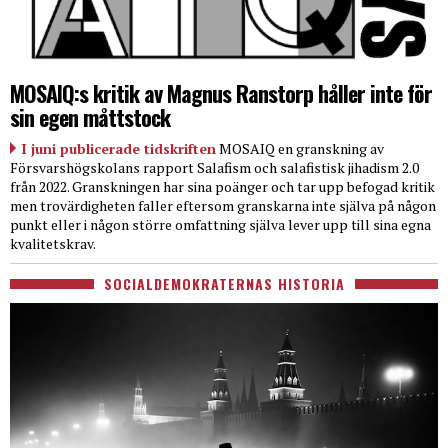
MOSAIQ:s kritik av Magnus Ranstorp håller inte för
sin egen måttstock
I juni publicerade tidskriften
MOSAIQ en granskning av
Försvarshögskolans rapport Salafism och salafistisk jihadism 2.0
från 2022. Granskningen har sina poänger och tar upp befogad kritik
men trovärdigheten faller eftersom granskarna inte själva på någon
punkt eller i någon större omfattning själva lever upp till sina egna
kvalitetskrav.
SOCIALDEMOKRATERNAS HISTORIA