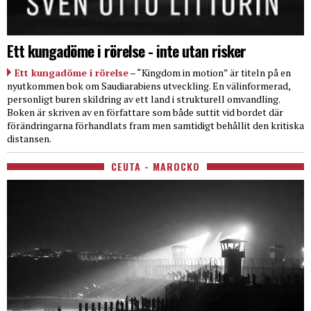
Ett kungadöme i rörelse - inte utan risker
Ett kungadöme i rörelse
– “Kingdom in motion” är titeln på en
nyutkommen bok om Saudiarabiens utveckling. En välinformerad,
personligt buren skildring av ett land i strukturell omvandling.
Boken är skriven av en författare som både suttit vid bordet där
förändringarna förhandlats fram men samtidigt behållit den kritiska
distansen.
CEUTA - MAROCKO