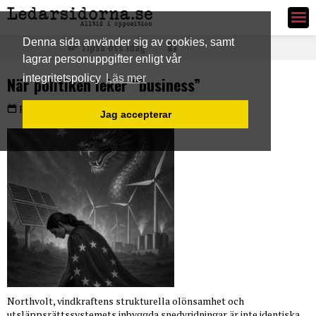
Ledarsidorna.se
Denna sida använder sig av cookies, samt
Tipsa oss idag
lagrar personuppgifter enligt vår
integritetspolicy
Läs mer
När politiken leker “business”
Fredag 17 jul 2026
Jag accepterar
Northvolt, vindkraftens strukturella olönsamhet och
utsläppsrättssystemets inbyggda snedvridningar är inte identiska