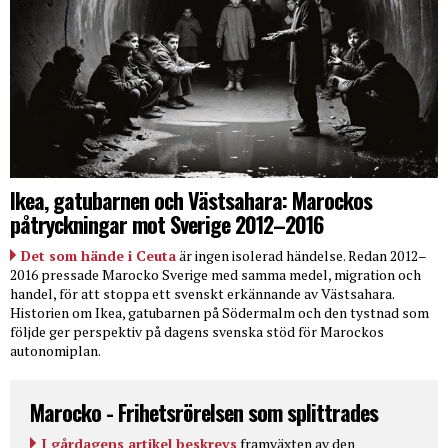
Ikea, gatubarnen och Västsahara: Marockos
påtryckningar mot Sverige 2012–2016
Det som hände i Ceuta
är ingen isolerad händelse. Redan 2012–
2016 pressade Marocko Sverige med samma medel, migration och
handel, för att stoppa ett svenskt erkännande av Västsahara.
Historien om Ikea, gatubarnen på Södermalm och den tystnad som
följde ger perspektiv på dagens svenska stöd för Marockos
autonomiplan.
Marocko - Frihetsrörelsen som splittrades
I gårdagens artikel beskrevs
framväxten av den