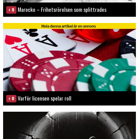
Marocko – Frihetsrörelsen som splittrades
0
Varför licensen spelar roll
0