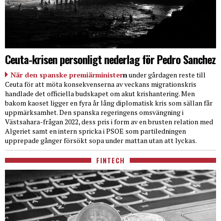
Ceuta-krisen personligt nederlag för Pedro Sanchez
När den spanske premiärminister
n
under gårdagen reste till
Ceuta för att möta konsekvenserna av veckans migrationskris
handlade det officiella budskapet om akut krishantering. Men
bakom kaoset ligger en fyra år lång diplomatisk kris som sällan får
uppmärksamhet. Den spanska regeringens omsvängning i
Västsahara-frågan 2022, dess pris i form av en brusten relation med
Algeriet samt en intern spricka i PSOE som partiledningen
upprepade gånger försökt sopa under mattan utan att lyckas.
FINTECH