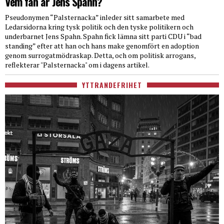
Vem fan är Jens Spahn?
Pseudonymen “Palsternacka” inleder sitt samarbete med
Ledarsidorna kring tysk politik och den tyske politikern och
underbarnet Jens Spahn. Spahn fick lämna sitt parti CDU i “bad
standing” efter att han och hans make genomfört en adoption
genom surrogatmödraskap. Detta, och om politisk arrogans,
reflekterar "Palsternacka" om i dagens artikel.
YTTRANDEFRIHET