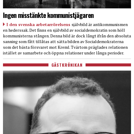
Ingen misstänkte kommunistjägaren
I den svenska arbetarrörelsens
självbild är antikommunismen
en hederssak. Det finns en självbild av socialdemokratin som höll
kommunisterna stången. Denna bild är dock långt ifrån den absoluta
sanning som fått tillåtas att sätta bilden av Socialdemokraterna
som det bästa försvaret mot Kreml. Tvärtom präglades relationen
istället av samarbete och öppna relationer under långa perioder.
GÄSTKRÖNIKAN