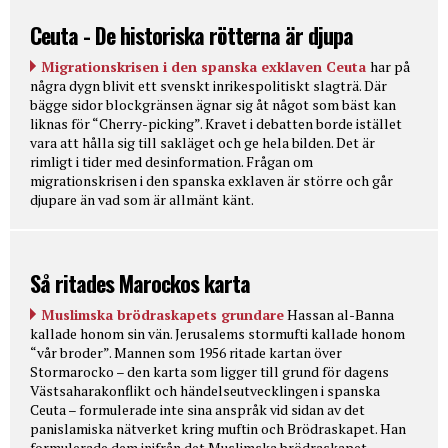
Ceuta - De historiska rötterna är djupa
Migrationskrisen i den spanska exklaven Ceuta
har på
några dygn blivit ett svenskt inrikespolitiskt slagträ. Där
bägge sidor blockgränsen ägnar sig åt något som bäst kan
liknas för “Cherry-picking”. Kravet i debatten borde istället
vara att hålla sig till sakläget och ge hela bilden. Det är
rimligt i tider med desinformation. Frågan om
migrationskrisen i den spanska exklaven är större och går
djupare än vad som är allmänt känt.
Så ritades Marockos karta
Muslimska brödraskapets grundare
Hassan al-Banna
kallade honom sin vän. Jerusalems stormufti kallade honom
“vår broder”. Mannen som 1956 ritade kartan över
Stormarocko – den karta som ligger till grund för dagens
Västsaharakonflikt och händelseutvecklingen i spanska
Ceuta – formulerade inte sina anspråk vid sidan av det
panislamiska nätverket kring muftin och Brödraskapet. Han
formulerade dem inifrån det Muslimska brödraskapet.