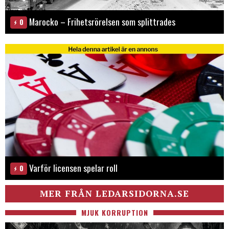
Marocko – Frihetsrörelsen som splittrades
0
Varför licensen spelar roll
0
MER FRÅN LEDARSIDORNA.SE
MJUK KORRUPTION