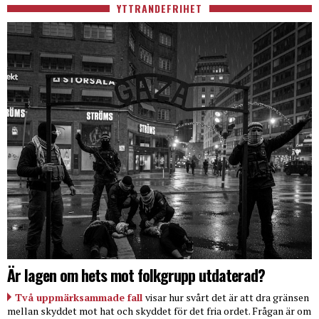
YTTRANDEFRIHET
Är lagen om hets mot folkgrupp utdaterad?
Två uppmärksammade fall
visar hur svårt det är att dra gränsen
mellan skyddet mot hat och skyddet för det fria ordet. Frågan är om