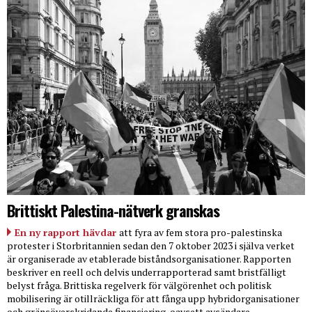
Brittiskt Palestina-nätverk granskas
En ny rapport hävdar
att fyra av fem stora pro-palestinska
protester i Storbritannien sedan den 7 oktober 2023 i själva verket
är organiserade av etablerade biståndsorganisationer. Rapporten
beskriver en reell och delvis underrapporterad samt bristfälligt
belyst fråga. Brittiska regelverk för välgörenhet och politisk
mobilisering är otillräckliga för att fånga upp hybridorganisationer
och gränsöverskridande finansiering, oavsett avsändare.