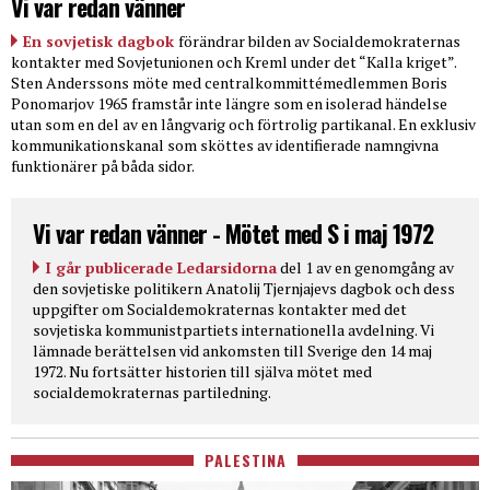
Vi var redan vänner
En sovjetisk dagbok
förändrar bilden av Socialdemokraternas
kontakter med Sovjetunionen och Kreml under det “Kalla kriget”.
Sten Anderssons möte med centralkommittémedlemmen Boris
Ponomarjov 1965 framstår inte längre som en isolerad händelse
utan som en del av en långvarig och förtrolig partikanal. En exklusiv
kommunikationskanal som sköttes av identifierade namngivna
funktionärer på båda sidor.
Vi var redan vänner - Mötet med S i maj 1972
I går publicerade Ledarsidorna
del 1 av en genomgång av
den sovjetiske politikern Anatolij Tjernjajevs dagbok och dess
uppgifter om Socialdemokraternas kontakter med det
sovjetiska kommunistpartiets internationella avdelning. Vi
lämnade berättelsen vid ankomsten till Sverige den 14 maj
1972. Nu fortsätter historien till själva mötet med
socialdemokraternas partiledning.
PALESTINA