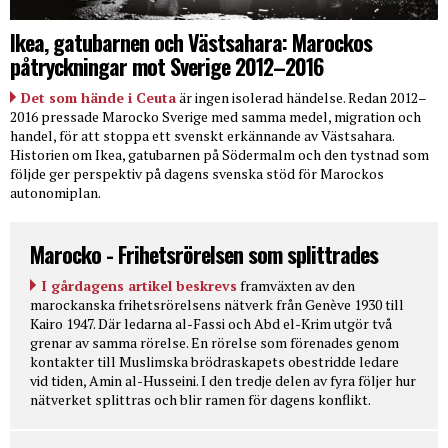
Ikea, gatubarnen och Västsahara: Marockos
påtryckningar mot Sverige 2012–2016
Det som hände i Ceuta
är ingen isolerad händelse. Redan 2012–
2016 pressade Marocko Sverige med samma medel, migration och
handel, för att stoppa ett svenskt erkännande av Västsahara.
Historien om Ikea, gatubarnen på Södermalm och den tystnad som
följde ger perspektiv på dagens svenska stöd för Marockos
autonomiplan.
Marocko - Frihetsrörelsen som splittrades
I gårdagens artikel beskrevs
framväxten av den
marockanska frihetsrörelsens nätverk från Genève 1930 till
Kairo 1947. Där ledarna al-Fassi och Abd el-Krim utgör två
grenar av samma rörelse. En rörelse som förenades genom
kontakter till Muslimska brödraskapets obestridde ledare
vid tiden, Amin al-Husseini. I den tredje delen av fyra följer hur
nätverket splittras och blir ramen för dagens konflikt.