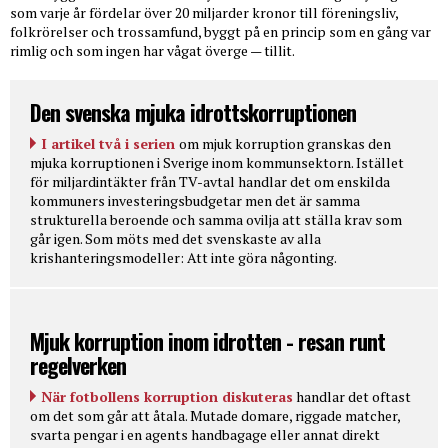
som varje år fördelar över 20 miljarder kronor till föreningsliv,
folkrörelser och trossamfund, byggt på en princip som en gång var
rimlig och som ingen har vågat överge — tillit.
Den svenska mjuka idrottskorruptionen
I artikel två i serien
om mjuk korruption granskas den
mjuka korruptionen i Sverige inom kommunsektorn. Istället
för miljardintäkter från TV-avtal handlar det om enskilda
kommuners investeringsbudgetar men det är samma
strukturella beroende och samma ovilja att ställa krav som
går igen. Som möts med det svenskaste av alla
krishanteringsmodeller: Att inte göra någonting.
Mjuk korruption inom idrotten - resan runt
regelverken
När fotbollens korruption diskuteras
handlar det oftast
om det som går att åtala. Mutade domare, riggade matcher,
svarta pengar i en agents handbagage eller annat direkt