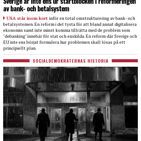
Sverige är inte ens ur startblocken i reformeringen
av bank- och betalsystem
USA står inom kort
inför en total omstrukturering av bank- och
betalsystemen. En reform i det tysta för att bland annat digitalisera
ekonomin samt inte minst komma tillrätta med de problem som
"debanking" innebär för stat och enskilda. En reform där Sverige och
EU inte ens börjat formulera hur problemen skall lösas på ett
principiellt plan.
SOCIALDEMOKRATERNAS HISTORIA