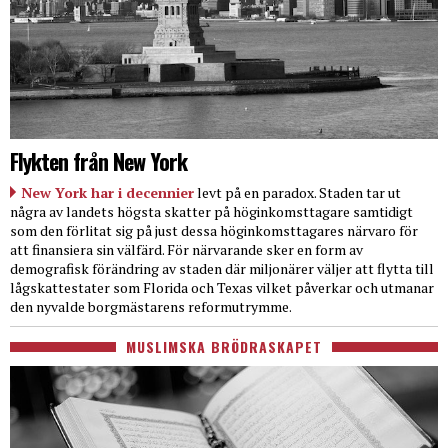
Flykten från New York
New York har i decennier
levt på en paradox. Staden tar ut
några av landets högsta skatter på höginkomsttagare samtidigt
som den förlitat sig på just dessa höginkomsttagares närvaro för
att finansiera sin välfärd. För närvarande sker en form av
demografisk förändring av staden där miljonärer väljer att flytta till
lågskattestater som Florida och Texas vilket påverkar och utmanar
den nyvalde borgmästarens reformutrymme.
MUSLIMSKA BRÖDRASKAPET