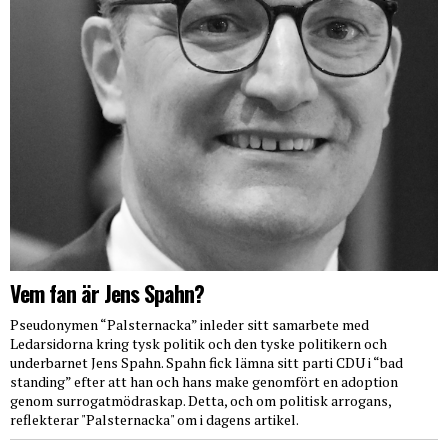
Vem fan är Jens Spahn?
Pseudonymen “Palsternacka” inleder sitt samarbete med
Ledarsidorna kring tysk politik och den tyske politikern och
underbarnet Jens Spahn. Spahn fick lämna sitt parti CDU i “bad
standing” efter att han och hans make genomfört en adoption
genom surrogatmödraskap. Detta, och om politisk arrogans,
reflekterar "Palsternacka" om i dagens artikel.