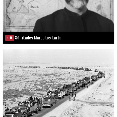
Så ritades Marockos karta
0