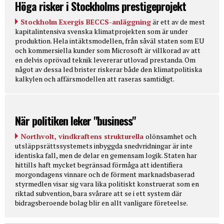
Höga risker i Stockholms prestigeprojekt
Stockholm Exergis BECCS-anläggning
är ett av de mest
kapitalintensiva svenska klimatprojekten som är under
produktion. Hela intäktsmodellen, från såväl staten som EU
och kommersiella kunder som Microsoft är villkorad av att
en delvis oprövad teknik levererar utlovad prestanda. Om
något av dessa led brister riskerar både den klimatpolitiska
kalkylen och affärsmodellen att raseras samtidigt.
När politiken leker "business"
Northvolt, vindkraftens strukturella
olönsamhet och
utsläppsrättssystemets inbyggda snedvridningar är inte
identiska fall, men de delar en gemensam logik. Staten har
hittills haft mycket begränsad förmåga att identifiera
morgondagens vinnare och de förment marknadsbaserad
styrmedlen visar sig vara lika politiskt konstruerat som en
riktad subvention, bara svårare att se i ett system där
bidragsberoende bolag blir en allt vanligare företeelse.