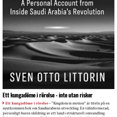
Ett kungadöme i rörelse - inte utan risker
Ett kungadöme i rörelse
– “Kingdom in motion” är titeln på en
nyutkommen bok om Saudiarabiens utveckling. En välinformerad,
personligt buren skildring av ett land i strukturell omvandling.