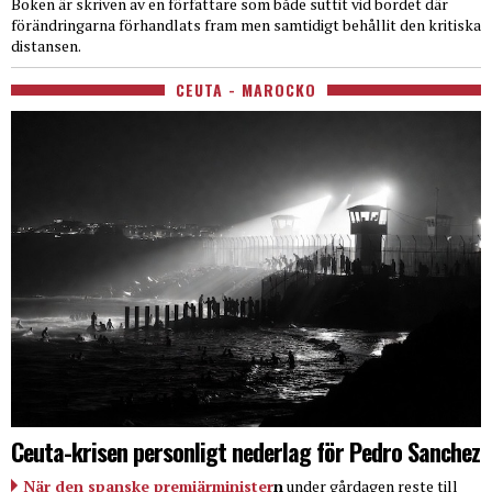
Boken är skriven av en författare som både suttit vid bordet där
förändringarna förhandlats fram men samtidigt behållit den kritiska
distansen.
CEUTA - MAROCKO
Ceuta-krisen personligt nederlag för Pedro Sanchez
När den spanske premiärminister
n
under gårdagen reste till