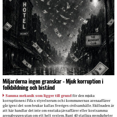
Miljarderna ingen granskar - Mjuk korruption i
folkbildning och bistånd
Samma mekanik som ligger till grund
för den mjuka
korruptionen i Fifa:s styrelserum och i kommunernas arenaaffärer
går igen i det som brukar kallas Sveriges civilsamhälle. Skillnaden är
att här handlar det inte om enstaka jävsaffärer eller kostsamma
arenabyggen utan om ett helt system. Runt 40 statliga myndigheter