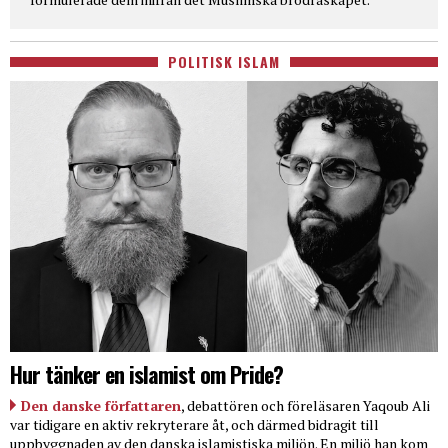
POLITISK ISLAM
Hur tänker en islamist om Pride?
Den danske författaren
, debattören och föreläsaren Yaqoub Ali
var tidigare en aktiv rekryterare åt, och därmed bidragit till
uppbyggnaden av den danska islamistiska miljön. En miljö han kom