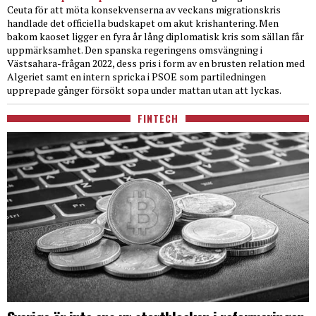
Ceuta för att möta konsekvenserna av veckans migrationskris
handlade det officiella budskapet om akut krishantering. Men
bakom kaoset ligger en fyra år lång diplomatisk kris som sällan får
uppmärksamhet. Den spanska regeringens omsvängning i
Västsahara-frågan 2022, dess pris i form av en brusten relation med
Algeriet samt en intern spricka i PSOE som partiledningen
upprepade gånger försökt sopa under mattan utan att lyckas.
FINTECH