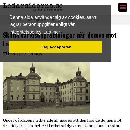
Ledarsidorna.se
Denna sida använder sig av cookies, samt
Tipsa oss idag
lagrar personuppgifter enligt vår
integritetspolicy
Läs mer
Skilda världsuppfattningar när domen mot
Landerholm överklagas
Jag accepterar
Fredag 19 sep 2025
Under gårdagen meddelade åklagaren att den friande domen mot
den tidigare nationelle säkerhetsrådgivaren Henrik Landerholm