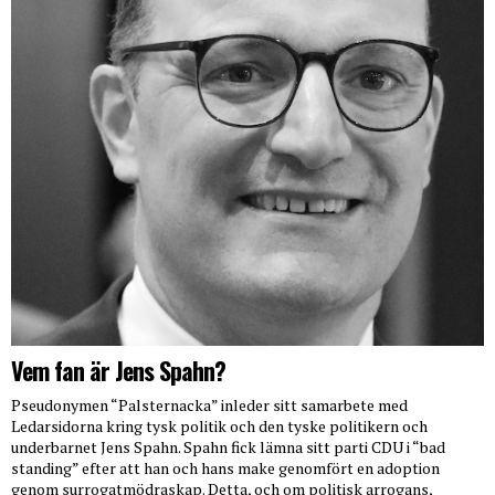
Vem fan är Jens Spahn?
Pseudonymen “Palsternacka” inleder sitt samarbete med
Ledarsidorna kring tysk politik och den tyske politikern och
underbarnet Jens Spahn. Spahn fick lämna sitt parti CDU i “bad
standing” efter att han och hans make genomfört en adoption
genom surrogatmödraskap. Detta, och om politisk arrogans,