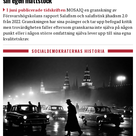
sin egen måttstock
I juni publicerade tidskriften
MOSAIQ en granskning av
Försvarshögskolans rapport Salafism och salafistisk jihadism 2.0
från 2022. Granskningen har sina poänger och tar upp befogad kritik
men trovärdigheten faller eftersom granskarna inte själva på någon
punkt eller i någon större omfattning själva lever upp till sina egna
kvalitetskrav.
SOCIALDEMOKRATERNAS HISTORIA