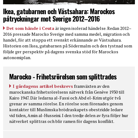
Ikea, gatubarnen och Västsahara: Marockos
påtryckningar mot Sverige 2012–2016
Det som hände i Ceuta
är ingen isolerad händelse. Redan 2012–
2016 pressade Marocko Sverige med samma medel, migration och
handel, för att stoppa ett svenskt erkännande av Västsahara.
Historien om Ikea, gatubarnen på Södermalm och den tystnad som
följde ger perspektiv på dagens svenska stöd för Marockos
autonomiplan.
Marocko - Frihetsrörelsen som splittrades
I gårdagens artikel beskrevs
framväxten av den
marockanska frihetsrörelsens nätverk från Genève 1930 till
Kairo 1947. Där ledarna al-Fassi och Abd el-Krim utgör två
grenar av samma rörelse. En rörelse som förenades genom
kontakter till Muslimska brödraskapets obestridde ledare
vid tiden, Amin al-Husseini. I den tredje delen av fyra följer hur
nätverket splittras och blir ramen för dagens konflikt.