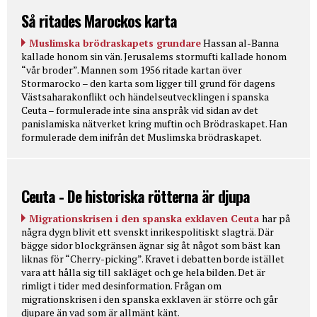
Så ritades Marockos karta
Muslimska brödraskapets grundare
Hassan al-Banna
kallade honom sin vän. Jerusalems stormufti kallade honom
“vår broder”. Mannen som 1956 ritade kartan över
Stormarocko – den karta som ligger till grund för dagens
Västsaharakonflikt och händelseutvecklingen i spanska
Ceuta – formulerade inte sina anspråk vid sidan av det
panislamiska nätverket kring muftin och Brödraskapet. Han
formulerade dem inifrån det Muslimska brödraskapet.
Ceuta - De historiska rötterna är djupa
Migrationskrisen i den spanska exklaven Ceuta
har på
några dygn blivit ett svenskt inrikespolitiskt slagträ. Där
bägge sidor blockgränsen ägnar sig åt något som bäst kan
liknas för “Cherry-picking”. Kravet i debatten borde istället
vara att hålla sig till sakläget och ge hela bilden. Det är
rimligt i tider med desinformation. Frågan om
migrationskrisen i den spanska exklaven är större och går
djupare än vad som är allmänt känt.