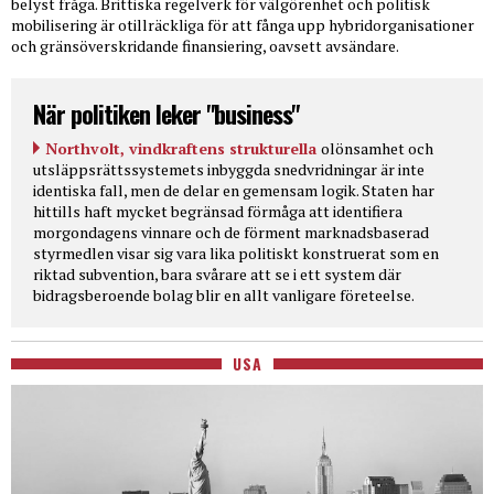
belyst fråga. Brittiska regelverk för välgörenhet och politisk
mobilisering är otillräckliga för att fånga upp hybridorganisationer
och gränsöverskridande finansiering, oavsett avsändare.
När politiken leker "business"
Northvolt, vindkraftens strukturella
olönsamhet och
utsläppsrättssystemets inbyggda snedvridningar är inte
identiska fall, men de delar en gemensam logik. Staten har
hittills haft mycket begränsad förmåga att identifiera
morgondagens vinnare och de förment marknadsbaserad
styrmedlen visar sig vara lika politiskt konstruerat som en
riktad subvention, bara svårare att se i ett system där
bidragsberoende bolag blir en allt vanligare företeelse.
USA