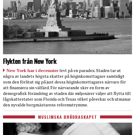
Flykten från New York
New York har i decennier
levt på en paradox. Staden tar ut
några av landets högsta skatter på höginkomsttagare samtidigt
som den förlitat sig på just dessa höginkomsttagares närvaro för
att finansiera sin välfärd. För närvarande sker en form av
demografisk förändring av staden där miljonärer väljer att flytta till
lågskattestater som Florida och Texas vilket påverkar och utmanar
den nyvalde borgmästarens reformutrymme.
MUSLIMSKA BRÖDRASKAPET