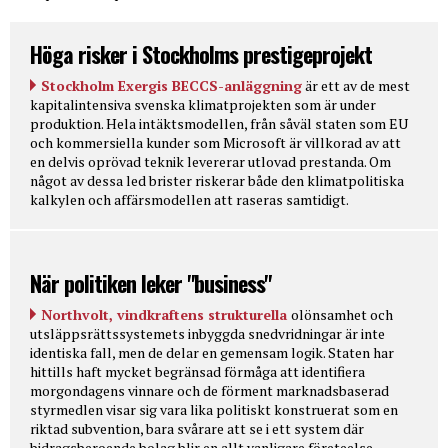
Höga risker i Stockholms prestigeprojekt
Stockholm Exergis BECCS-anläggning
är ett av de mest
kapitalintensiva svenska klimatprojekten som är under
produktion. Hela intäktsmodellen, från såväl staten som EU
och kommersiella kunder som Microsoft är villkorad av att
en delvis oprövad teknik levererar utlovad prestanda. Om
något av dessa led brister riskerar både den klimatpolitiska
kalkylen och affärsmodellen att raseras samtidigt.
När politiken leker "business"
Northvolt, vindkraftens strukturella
olönsamhet och
utsläppsrättssystemets inbyggda snedvridningar är inte
identiska fall, men de delar en gemensam logik. Staten har
hittills haft mycket begränsad förmåga att identifiera
morgondagens vinnare och de förment marknadsbaserad
styrmedlen visar sig vara lika politiskt konstruerat som en
riktad subvention, bara svårare att se i ett system där
bidragsberoende bolag blir en allt vanligare företeelse.