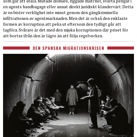
som går att åtala. Mutade domare, riggade matcher, svarta pengar i
en agents handbagage eller annat direkt juridiskt klandervärt. Detta
är en bister verklighet inte minst genom den gängkriminella
infiltrationen av agentmarknaden. Men det är också den enklaste
formen av korruption att peka ut eftersom den tydligt går att
lagföra. Svårare är det med den mjuka korruptionen där priset för
att bortse ifrån den är lägre än att följa regelverken.
DEN SPANSKA MIGRATIONSKRISEN