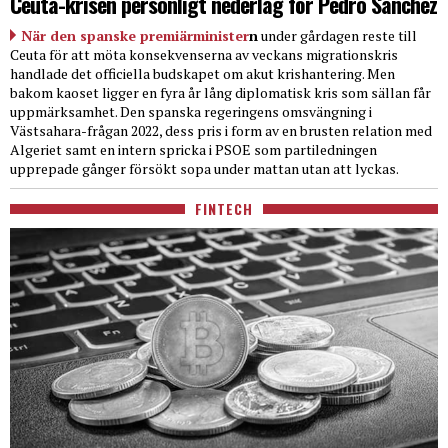
Ceuta-krisen personligt nederlag för Pedro Sanchez
När den spanske premiärminister
n
under gårdagen reste till
Ceuta för att möta konsekvenserna av veckans migrationskris
handlade det officiella budskapet om akut krishantering. Men
bakom kaoset ligger en fyra år lång diplomatisk kris som sällan får
uppmärksamhet. Den spanska regeringens omsvängning i
Västsahara-frågan 2022, dess pris i form av en brusten relation med
Algeriet samt en intern spricka i PSOE som partiledningen
upprepade gånger försökt sopa under mattan utan att lyckas.
FINTECH