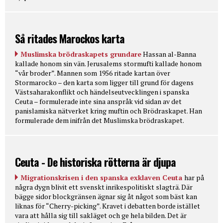
Så ritades Marockos karta
Muslimska brödraskapets grundare
Hassan al-Banna
kallade honom sin vän. Jerusalems stormufti kallade honom
“vår broder”. Mannen som 1956 ritade kartan över
Stormarocko – den karta som ligger till grund för dagens
Västsaharakonflikt och händelseutvecklingen i spanska
Ceuta – formulerade inte sina anspråk vid sidan av det
panislamiska nätverket kring muftin och Brödraskapet. Han
formulerade dem inifrån det Muslimska brödraskapet.
Ceuta - De historiska rötterna är djupa
Migrationskrisen i den spanska exklaven Ceuta
har på
några dygn blivit ett svenskt inrikespolitiskt slagträ. Där
bägge sidor blockgränsen ägnar sig åt något som bäst kan
liknas för “Cherry-picking”. Kravet i debatten borde istället
vara att hålla sig till sakläget och ge hela bilden. Det är