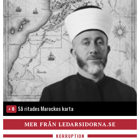
Så ritades Marockos karta
0
MER FRÅN LEDARSIDORNA.SE
KORRUPTION