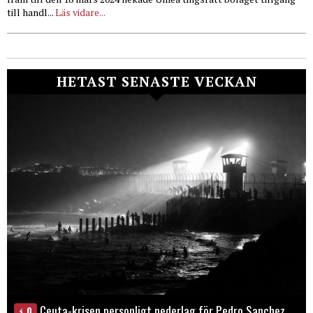
till handl...
Läs vidare...
HETAST SENASTE VECKAN
Ceuta-krisen personligt nederlag för Pedro Sanchez
0