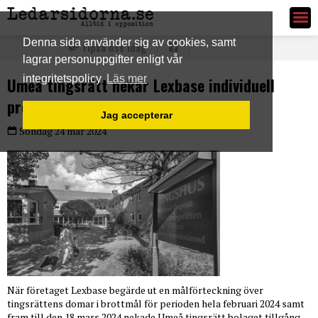
Ledarsidorna.se
Denna sida använder sig av cookies, samt
Tipsa oss idag
lagrar personuppgifter enligt vår
integritetspolicy
Läs mer
Umeå tingsrätt nekar Lexbase individuell
prövning vid utlämningsbeslut
Jag accepterar
Söndag 24 mar 2024
När företaget Lexbase begärde ut en målförteckning över
tingsrättens domar i brottmål för perioden hela februari 2024 samt
fram till den 18 mars 2024 nekade Umeå tingsrätt bolaget tillgång