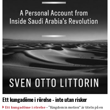
Ett kungadöme i rörelse - inte utan risker
Ett kungadöme i rörelse
– “Kingdom in motion” är titeln på en