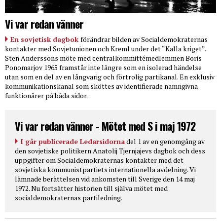
Vi var redan vänner
En sovjetisk dagbok
förändrar bilden av Socialdemokraternas
kontakter med Sovjetunionen och Kreml under det “Kalla kriget”.
Sten Anderssons möte med centralkommittémedlemmen Boris
Ponomarjov 1965 framstår inte längre som en isolerad händelse
utan som en del av en långvarig och förtrolig partikanal. En exklusiv
kommunikationskanal som sköttes av identifierade namngivna
funktionärer på båda sidor.
Vi var redan vänner - Mötet med S i maj 1972
I går publicerade Ledarsidorna
del 1 av en genomgång av
den sovjetiske politikern Anatolij Tjernjajevs dagbok och dess
uppgifter om Socialdemokraternas kontakter med det
sovjetiska kommunistpartiets internationella avdelning. Vi
lämnade berättelsen vid ankomsten till Sverige den 14 maj
1972. Nu fortsätter historien till själva mötet med
socialdemokraternas partiledning.