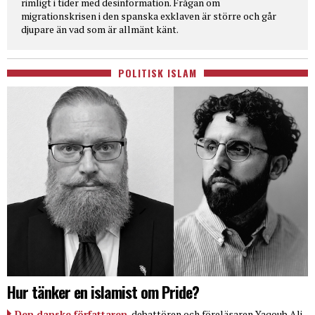
rimligt i tider med desinformation. Frågan om
migrationskrisen i den spanska exklaven är större och går
djupare än vad som är allmänt känt.
POLITISK ISLAM
Hur tänker en islamist om Pride?
Den danske författaren
, debattören och föreläsaren Yaqoub Ali