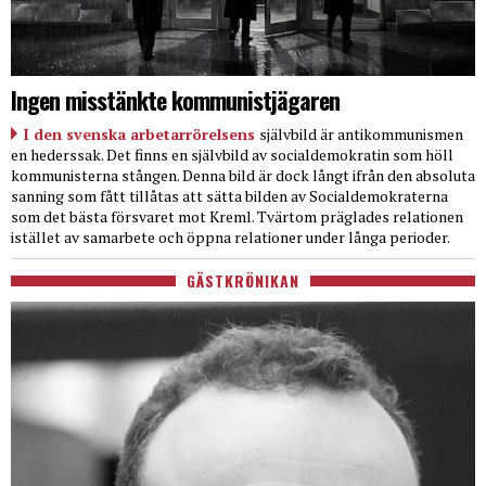
Ingen misstänkte kommunistjägaren
I den svenska arbetarrörelsens
självbild är antikommunismen
en hederssak. Det finns en självbild av socialdemokratin som höll
kommunisterna stången. Denna bild är dock långt ifrån den absoluta
sanning som fått tillåtas att sätta bilden av Socialdemokraterna
som det bästa försvaret mot Kreml. Tvärtom präglades relationen
istället av samarbete och öppna relationer under långa perioder.
GÄSTKRÖNIKAN