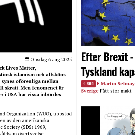
Efter Brexit 
Onsdag 6 aug 2025
Tyskland kap
k Lives Matter,
stinsk islamism och allsköns
ll synes oförenliga mellan
660
Martin Selmayr
ll skratt. Men fenomenet är
Sverige
Fått stor makt
ler i USA har vissa inbördes
nd Organization (WUO), uppstod
gen av den amerikanska
c Society (SDS) 1969,
 våldsam övertygelse.