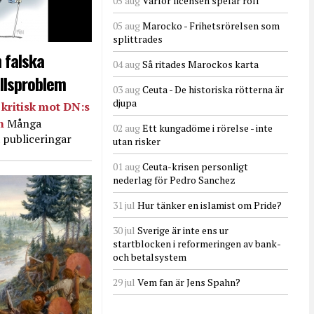
05 aug
Varför licensen spelar roll
05 aug
Marocko - Frihetsrörelsen som
splittrades
 falska
04 aug
Så ritades Marockos karta
llsproblem
03 aug
Ceuta - De historiska rötterna är
djupa
kritisk mot DN:s
in
Många
02 aug
Ett kungadöme i rörelse - inte
 publiceringar
utan risker
01 aug
Ceuta-krisen personligt
nederlag för Pedro Sanchez
31 jul
Hur tänker en islamist om Pride?
30 jul
Sverige är inte ens ur
startblocken i reformeringen av bank-
och betalsystem
29 jul
Vem fan är Jens Spahn?