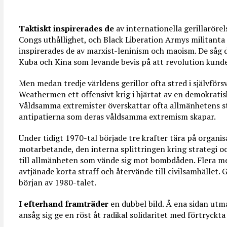
Taktiskt inspirerades de
av internationella gerillaröre
Congs uthållighet, och Black Liberation Armys militanta
inspirerades de av marxist-leninism och maoism. De såg
Kuba och Kina som levande bevis på att revolution kund
Men medan tredje världens gerillor ofta stred i självför
Weathermen ett offensivt krig i hjärtat av en demokratis
Våldsamma extremister överskattar ofta allmänhetens s
antipatierna som deras våldsamma extremism skapar.
Under tidigt 1970-tal började tre krafter tära på organis
motarbetande, den interna splittringen kring strategi o
till allmänheten som vände sig mot bombdåden. Flera 
avtjänade korta straff och återvände till civilsamhället.
början av 1980-talet.
I efterhand framträder
en dubbel bild. Å ena sidan utm
ansåg sig ge en röst åt radikal solidaritet med förtryckta 