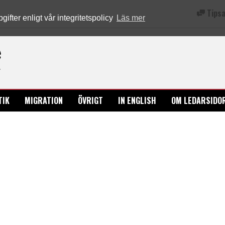
Tipsa
fter enligt vår integritetspolicy
Läs mer
Ledarsidorna.se
TIK
MIGRATION
ÖVRIGT
IN ENGLISH
OM LEDARSIDO