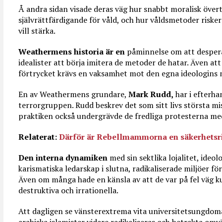
Å andra sidan visade deras väg hur snabbt moralisk övert
självrättfärdigande för våld, och hur våldsmetoder riske
vill stärka.
Weathermens historia är en
påminnelse om att despera
idealister att börja imitera de metoder de hatar. Även a
förtrycket krävs en vaksamhet mot den egna ideologins 
En av Weathermens grundare,
Mark Rudd,
har i efterha
terrorgruppen. Rudd beskrev det som sitt livs största mis
praktiken också undergrävde de fredliga protesterna med 
Relaterat:
Därför är Rebellmammorna en säkerhetsr
Den interna dynamiken
med sin sektlika lojalitet, ideo
karismatiska ledarskap i slutna, radikaliserade miljöer fö
Även om många hade en känsla av att de var på fel väg 
destruktiva och irrationella.
Att dagligen se vänsterextrema vita universitetsungdom
arabiska islamister vidare radikaliseras och betrakta o