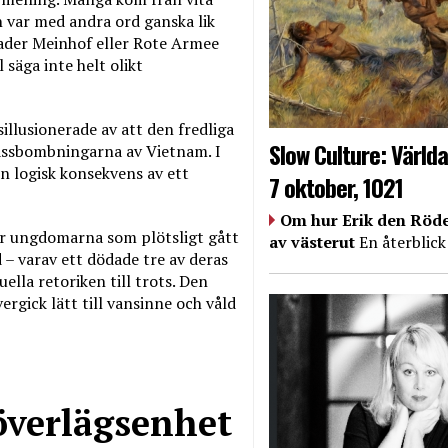
n var med andra ord ganska lik
ader Meinhof eller Rote Armee
 säga inte helt olikt
llusionerade av att den fredliga
Slow Culture: Världa
assbombningarna av Vietnam. I
n logisk konsekvens av ett
7 oktober, 1021
Om hur Erik den Röde
här ungdomarna som plötsligt gått
av västerut
En återblick
 – varav ett dödade tre av deras
lla retoriken till trots. Den
rgick lätt till vansinne och våld
överlägsenhet