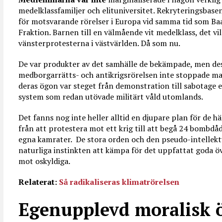
medelklassfamiljer och elituniversitet. Rekryteringsbase
för motsvarande rörelser i Europa vid samma tid som Ba
Fraktion. Barnen till en välmående vit medelklass, det vill
vänsterprotesterna i västvärlden. Då som nu.
De var produkter av det samhälle de bekämpade, men desi
medborgarrätts- och antikrigsrörelsen inte stoppade m
deras ögon var steget från demonstration till sabotage e
system som redan utövade militärt våld utomlands.
Det fanns nog inte heller alltid en djupare plan för de 
från att protestera mot ett krig till att begå 24 bombdåd
egna kamrater. De stora orden och den pseudo-intellektue
naturliga instinkten att kämpa för det uppfattat goda öve
mot oskyldiga.
Relaterat:
Så radikaliseras klimatrörelsen
Egenupplevd moralisk 