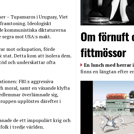
lser – Tupamaros i Uruguay, Viet
 framtoning. Ideologiskt
 de kommunistiska diktaturerna
Om förnuft 
e segra mot USA:s makt.
fittmössor
svar mot ockupation, förde
k stat. Detta kom att isolera dem.
töd och underskattar ofta
En lunch med herrar i
finns en längtan efter e
ationen: FBI:s aggressiva
ch moral, samt en växande klyfta
medlemmar överlämnade sig,
 Gruppen upplöstes därefter i
anade de ett impopulärt krig och
folk i tredje världen.