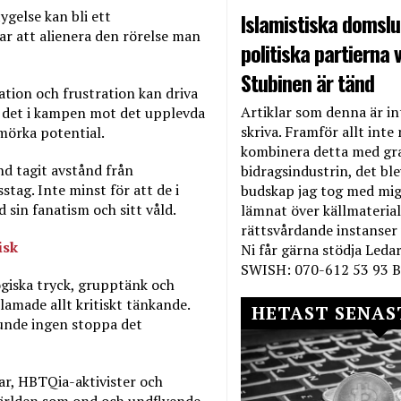
ygelse kan bli ett
Islamistiska domslut
rar att alienera den rörelse man
politiska partierna v
Stubinen är tänd
tion och frustration kan driva
Artiklar som denna är int
tt det i kampen mot det upplevda
skriva. Framför allt inte 
mörka potential.
kombinera detta med gr
nd tagit avstånd från
bidragsindustrin, det bl
stag. Inte minst för att de i
budskap jag tog med mig 
sin fanatism och sitt våld.
lämnat över källmateriale
rättsvårdande instanser
isk
Ni får gärna stödja Leda
SWISH: 070-612 53 93 B
logiska tryck, grupptänk och
rlamade allt kritiskt tänkande.
HETAST SENAS
kunde ingen stoppa det
ar, HBTQia-aktivister och
mvärlden som ond och undflyende