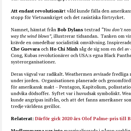
Att endast revolutionär
t våld kunde fälla den amerikan
stopp för Vietnamkriget och det rasistiska förtrycket.
Namnet, hämtat från
Bob Dylans
textrad
“You don’t ne
way the wind blows”
, illustrerar tidsandan. Tanken om vi
krävde en omedelbar socialistisk omvälvning. Inspirerad
Che Guevara
och
Ho Chi Minh
såg de sig som en del av 
Cong, Kubas revolutionärer och USA:s egna Black Panthe
systerorganisationer.
Deras vägval var radikalt. Weathermen avvisade fredliga 
under jorden. Organisationen planerade och genomför
för amerikansk makt – Pentagon, Kapitolium, polisstatio
undvika dödsoffer. Syftet var i huvudsak symboliskt. Wea
kunde angripas inifrån, och att det fanns amerikaner som
tredje världens gerillor.
Relaterat:
Därför gick 2020 års Olof Palme-pris till 
Medlemmarna var inte
marginaliserade i någon verkli