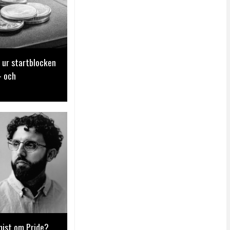
 ur startblocken
- och
mist om Pride?