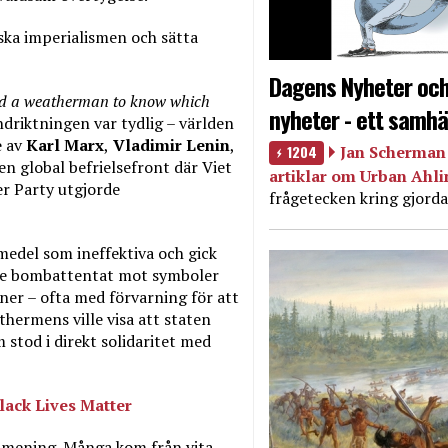
ska imperialismen och sätta
Dagens Nyheter och
ed a weatherman to know which
nyheter - ett samhä
ndriktningen var tydlig – världen
e av
Karl Marx
,
Vladimir Lenin
,
1204
Jan Scherman 
en global befrielsefront där Viet
artiklar om Urban Ahl
r Party utgjorde
frågetecken kring gjorda
medel som ineffektiva och gick
de bombattentat mot symboler
ner – ofta med förvarning för att
thermens ville visa att staten
 stod i direkt solidaritet med
Black Lives Matter
g mening. Många kom från vita