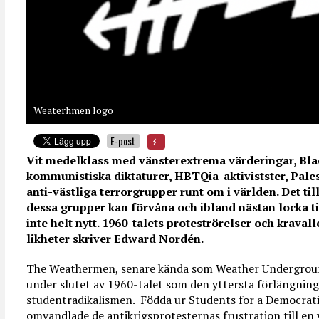
Weaterhmen logo
E-post
Vit medelklass med vänsterextrema värderingar, Blac
kommunistiska diktaturer, HBTQia-aktivistster, Pale
anti-västliga terrorgrupper runt om i världen. Det ti
dessa grupper kan förvåna och ibland nästan locka ti
inte helt nytt. 1960-talets proteströrelser och kraval
likheter skriver Edward Nordén.
The Weathermen, senare kända som Weather Undergrou
under slutet av 1960-talet som den yttersta förlängnin
studentradikalismen. Födda ur Students for a Democrati
omvandlade de antikrigsprotesternas frustration till en