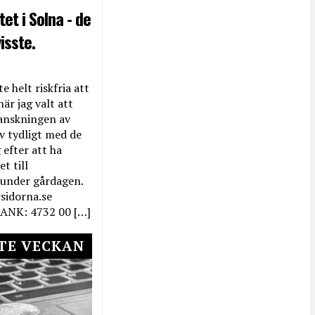
et i Solna - de
isste.
e helt riskfria att
när jag valt att
anskningen av
ev tydligt med de
efter att ha
t till
 under gårdagen.
rsidorna.se
ANK: 4732 00 […]
TE VECKAN