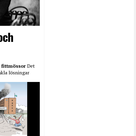
och
 fittmössor
Det
nkla lösningar