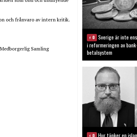
ion och frånvaro av intern kritik.
Sverige är inte ens
0
i reformeringen av bank
n Medborgerlig Samling
betalsystem
Hur tänker en isla
0