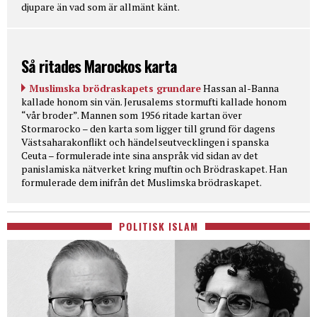
djupare än vad som är allmänt känt.
Så ritades Marockos karta
Muslimska brödraskapets grundare
Hassan al-Banna
kallade honom sin vän. Jerusalems stormufti kallade honom
“vår broder”. Mannen som 1956 ritade kartan över
Stormarocko – den karta som ligger till grund för dagens
Västsaharakonflikt och händelseutvecklingen i spanska
Ceuta – formulerade inte sina anspråk vid sidan av det
panislamiska nätverket kring muftin och Brödraskapet. Han
formulerade dem inifrån det Muslimska brödraskapet.
POLITISK ISLAM