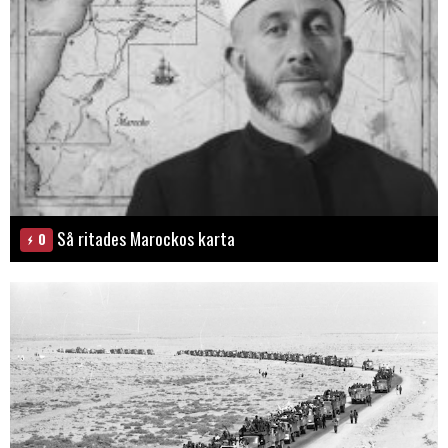
Så ritades Marockos karta
0