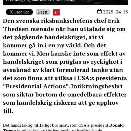
2025-04-15
E-post
Den svenska riksbankschefens chef Erik
Thedéen menade när han uttalade sig om
det pågående handelskriget, att vi
kommer gå in i en ny värld. Och det
kommer vi. Men kanske inte som effekt av
handelskriget som präglas av ryckighet i
avsaknad av klart formulerad tanke utan
det som finns att utläsa i USA:s presidents
”Presidential Actions”. Inriktningsbeslut
som siktar bortom de omedelbara effekter
som handelskrig riskerar att ge upphov
till.
Det handelskrig, tillfälligt bromsat, som USA:s president
Donald
Trump
inledde i januari i år har inneburit kraftigt höjda