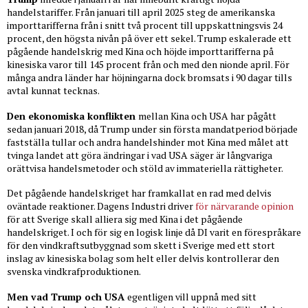
handelstariffer. Från januari till april 2025 steg de amerikanska
importtarifferna från i snitt två procent till uppskattningsvis 24
procent, den högsta nivån på över ett sekel. Trump eskalerade ett
pågående handelskrig med Kina och höjde importtarifferna på
kinesiska varor till 145 procent från och med den nionde april. För
många andra länder har höjningarna dock bromsats i 90 dagar tills
avtal kunnat tecknas.
Den ekonomiska konflikten
mellan Kina och USA har pågått
sedan januari 2018, då Trump under sin första mandatperiod började
fastställa tullar och andra handelshinder mot Kina med målet att
tvinga landet att göra ändringar i vad USA säger är långvariga
orättvisa handelsmetoder och stöld av immateriella rättigheter.
Det pågående handelskriget har framkallat en rad med delvis
oväntade reaktioner. Dagens Industri driver
för närvarande opinion
för att Sverige skall alliera sig med Kina i det pågående
handelskriget. I och för sig en logisk linje då DI varit en förespråkare
för den vindkraftsutbyggnad som skett i Sverige med ett stort
inslag av kinesiska bolag som helt eller delvis kontrollerar den
svenska vindkrafproduktionen.
Men vad Trump och USA
egentligen vill uppnå med sitt