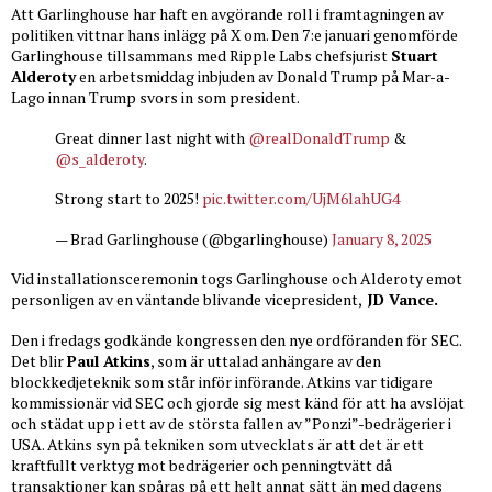
Att Garlinghouse har haft en avgörande roll i framtagningen av
politiken vittnar hans inlägg på X om. Den 7:e januari genomförde
Garlinghouse tillsammans med Ripple Labs chefsjurist
Stuart
Alderoty
en arbetsmiddag inbjuden av Donald Trump på Mar-a-
Lago innan Trump svors in som president.
Great dinner last night with
@realDonaldTrump
&
@s_alderoty
.
Strong start to 2025!
pic.twitter.com/UjM6lahUG4
— Brad Garlinghouse (@bgarlinghouse)
January 8, 2025
Vid installationsceremonin togs Garlinghouse och Alderoty emot
personligen av en väntande blivande vicepresident,
JD Vance.
Den i fredags godkände kongressen den nye ordföranden för SEC.
Det blir
Paul Atkins
, som är uttalad anhängare av den
blockkedjeteknik som står inför införande. Atkins var tidigare
kommissionär vid SEC och gjorde sig mest känd för att ha avslöjat
och städat upp i ett av de största fallen av ”Ponzi”-bedrägerier i
USA. Atkins syn på tekniken som utvecklats är att det är ett
kraftfullt verktyg mot bedrägerier och penningtvätt då
transaktioner kan spåras på ett helt annat sätt än med dagens