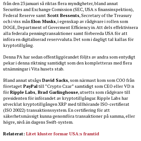
från den 23 januari så riktas flera myndigheter, bland annat
Securities and Exchange Comission (SEC, USA:s finansinspektion),
Federal Reserve samt
Scott Bessents
, Secretary of the Treasury
och i viss mån
Elon Musks
, i egenskap av rådgivare i rollen som
DOGE, Department of Goverment Efficiency in. Att dels effektivisera
alla federala penningtransaktioner samt förbereda USA för att
införa en digitaliserad reservvaluta. Det som i dagligt tal kallas för
kryptotillgång.
Denna PA har sedan offentliggörandet följts av andra som entydigt
pekar i denna riktning samtidigt som den kompletteras med flera
utnämningar i Vita husets stab.
Bland annat utsågs
David Sacks
, som närmast kom som COO från
företaget
PayPal
till ”Crypto Czar” samtidigt som CEO eller VD:n
för
Ripple Labs
,
Brad Garlinghouse
, utsetts som rådgivare till
presidenten för införandet av kryptotillgångar. Ripple Labs har
utvecklat kryptotillgången XRP med tillhörande ISO-certifierat
(ISO 20022) transaktionssystem. En certifiering för att
säkerhetsmässigt kunna genomföra transaktioner på samma, eller
högre, nivå än dagens Swift-system.
Relaterat:
Litet kluster formar USA:s framtid