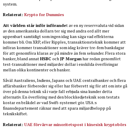
system.
Relaterat:
Krypto for Dummies
Att världen står inför införande
t av en ny reservvaluta vid sidan
av den amerikanska dollarn ter sig med andra ord allt mer
uppenbart samtidigt som ingen idag kan säga vad effekterna
kommer bli. Om XRP, eller Ripples, transaktionsteknik kommer att
införas kommer transaktioner som idag kräver tre-fem bankdagar
för att genomföra klaras av på mindre än fem sekunder. Flera stora
banker, bland annat
HSBC
och
JP Morgan
har redan genomfört
test-transaktioner med miljarder dollar i enskilda överföringar
mellan olika kontinenter och banker.
Såväl Australiens, Indiens, Japans och UAE centralbanker och flera
affärsbanker förbereder sig eller har förberett sig för att om inte gå
över på denna teknik så i varje fall erbjuda sina kunder detta
alternativ. En överföring med den blockkedjeteknik som testats
kostar en bråkdel av vad Swift-systemet gör. USA:s
finansdepartement räknar med att spara miljardbelopp på
teknikskiftet.
Relaterat:
UAE förvärvar minoritetspost i kinesisk kryptobörs