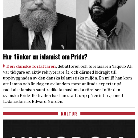
Hur tänker en islamist om Pride?
Den danske författaren
, debattören och föreläsaren Yaqoub Ali
var tidigare en aktiv rekryterare åt, och därmed bidragit till
uppbyggnaden av den danska islamistiska miljön. En miljö han kom
att lämna och är idag en av landets mest anlitade experter på
radikal islamism samt radikala muslimska rörelser. Inför den
svenska Pride-festivalen har han ställt upp på en intervju med
Ledarsidornas Edward Nordén.
KULTUR