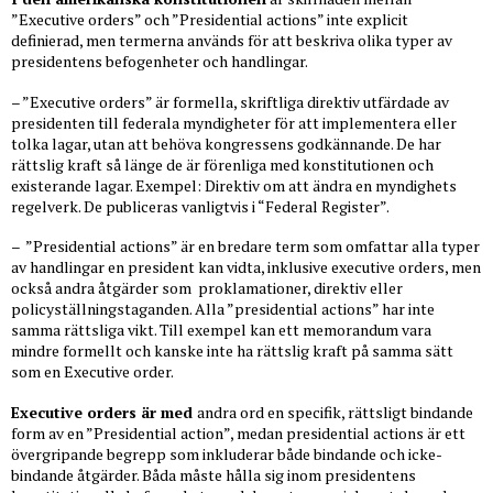
”Executive orders” och ”Presidential actions” inte explicit
definierad, men termerna används för att beskriva olika typer av
presidentens befogenheter och handlingar.
– ”Executive orders” är formella, skriftliga direktiv utfärdade av
presidenten till federala myndigheter för att implementera eller
tolka lagar, utan att behöva kongressens godkännande. De har
rättslig kraft så länge de är förenliga med konstitutionen och
existerande lagar. Exempel: Direktiv om att ändra en myndighets
regelverk. De publiceras vanligtvis i “Federal Register”.
– ”Presidential actions” är en bredare term som omfattar alla typer
av handlingar en president kan vidta, inklusive executive orders, men
också andra åtgärder som proklamationer, direktiv eller
policyställningstaganden. Alla ”presidential actions” har inte
samma rättsliga vikt. Till exempel kan ett memorandum vara
mindre formellt och kanske inte ha rättslig kraft på samma sätt
som en Executive order.
Executive orders är med
andra ord en specifik, rättsligt bindande
form av en ”Presidential action”, medan presidential actions är ett
övergripande begrepp som inkluderar både bindande och icke-
bindande åtgärder. Båda måste hålla sig inom presidentens