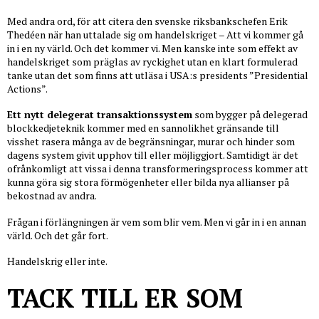
Med andra ord, för att citera den svenske riksbankschefen Erik
Thedéen när han uttalade sig om handelskriget – Att vi kommer gå
in i en ny värld. Och det kommer vi. Men kanske inte som effekt av
handelskriget som präglas av ryckighet utan en klart formulerad
tanke utan det som finns att utläsa i USA:s presidents ”Presidential
Actions”.
Ett nytt delegerat transaktionssystem
som bygger på delegerad
blockkedjeteknik kommer med en sannolikhet gränsande till
visshet rasera många av de begränsningar, murar och hinder som
dagens system givit upphov till eller möjliggjort. Samtidigt är det
ofrånkomligt att vissa i denna transformeringsprocess kommer att
kunna göra sig stora förmögenheter eller bilda nya allianser på
bekostnad av andra.
Frågan i förlängningen är vem som blir vem. Men vi går in i en annan
värld. Och det går fort.
Handelskrig eller inte.
TACK TILL ER SOM