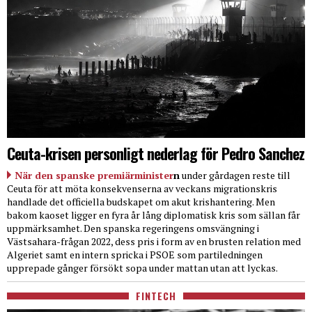
Ceuta-krisen personligt nederlag för Pedro Sanchez
När den spanske premiärminister
n
under gårdagen reste till
Ceuta för att möta konsekvenserna av veckans migrationskris
handlade det officiella budskapet om akut krishantering. Men
bakom kaoset ligger en fyra år lång diplomatisk kris som sällan får
uppmärksamhet. Den spanska regeringens omsvängning i
Västsahara-frågan 2022, dess pris i form av en brusten relation med
Algeriet samt en intern spricka i PSOE som partiledningen
upprepade gånger försökt sopa under mattan utan att lyckas.
FINTECH