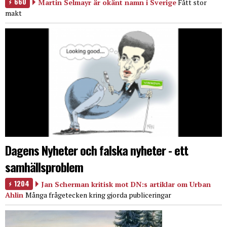
660
Martin Selmayr är okänt namn i Sverige
Fått stor
makt
Dagens Nyheter och falska nyheter - ett
samhällsproblem
1204
Jan Scherman kritisk mot DN:s artiklar om Urban
Ahlin
Många frågetecken kring gjorda publiceringar