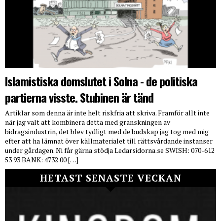
Islamistiska domslutet i Solna - de politiska
partierna visste. Stubinen är tänd
Artiklar som denna är inte helt riskfria att skriva. Framför allt inte
när jag valt att kombinera detta med granskningen av
bidragsindustrin, det blev tydligt med de budskap jag tog med mig
efter att ha lämnat över källmaterialet till rättsvårdande instanser
under gårdagen. Ni får gärna stödja Ledarsidorna.se SWISH: 070-612
53 93 BANK: 4732 00 […]
HETAST SENASTE VECKAN