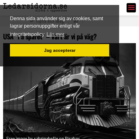
Ledarsidorna.se
Denna sida använder sig av cookies, samt
Tipsa oss idag
lagrar personuppgifter enligt vår
USA “På spåret” – Vart är vi på väg?
integritetspolicy
Läs mer
Jag accepterar
Free image by sabrinabelle on Pixabay