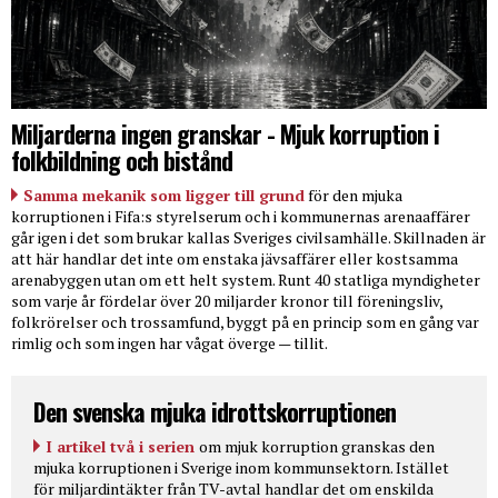
Miljarderna ingen granskar - Mjuk korruption i
folkbildning och bistånd
Samma mekanik som ligger till grund
för den mjuka
korruptionen i Fifa:s styrelserum och i kommunernas arenaaffärer
går igen i det som brukar kallas Sveriges civilsamhälle. Skillnaden är
att här handlar det inte om enstaka jävsaffärer eller kostsamma
arenabyggen utan om ett helt system. Runt 40 statliga myndigheter
som varje år fördelar över 20 miljarder kronor till föreningsliv,
folkrörelser och trossamfund, byggt på en princip som en gång var
rimlig och som ingen har vågat överge — tillit.
Den svenska mjuka idrottskorruptionen
I artikel två i serien
om mjuk korruption granskas den
mjuka korruptionen i Sverige inom kommunsektorn. Istället
för miljardintäkter från TV-avtal handlar det om enskilda