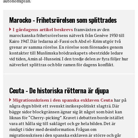
autonomiplan.
Marocko - Frihetsrörelsen som splittrades
I gårdagens artikel beskrevs
framväxten av den
marockanska frihetsrörelsens nätverk från Genève 1930 till
Kairo 1947. Där ledarna al-Fassi och Abd el-Krim utgör två
grenar av samma rörelse. En rörelse som förenades genom
kontakter till Muslimska brödraskapets obestridde ledare
vid tiden, Amin al-Husseini. I den tredje delen av fyra följer hur
nätverket splittras och blir ramen för dagens konflikt.
Ceuta - De historiska rötterna är djupa
Migrationskrisen i den spanska exklaven Ceuta
har på
några dygn blivit ett svenskt inrikespolitiskt slagträ. Där
bägge sidor blockgränsen ägnar sig åt något som bäst kan
liknas för “Cherry-picking”. Kravet i debatten borde istället
vara att hålla sig till sakläget och ge hela bilden. Det är
rimligt i tider med desinformation. Frågan om
migrationskrisen i den spanska exklaven är större och går