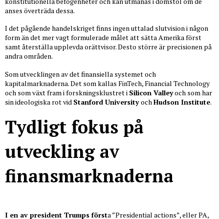
konstitutionella befogenheter och kan utmanas i domstol om de
anses överträda dessa.
I det pågående handelskriget finns ingen uttalad slutvision i någon
form än det mer vagt formulerade målet att sätta Amerika först
samt återställa upplevda orättvisor. Desto större är precisionen på
andra områden.
Som utvecklingen av det finansiella systemet och
kapitalmarknaderna. Det som kallas FinTech, Financial Technology
och som växt fram i forskningsklustret i
Silicon Valley
och som har
sin ideologiska rot vid
Stanford University
och
Hudson Institute
.
Tydligt fokus på
utveckling av
finansmarknaderna
I en av president Trumps först
a ”Presidential actions”, eller PA,