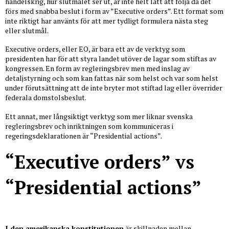
handelskrig, hur slutmålet ser ut, är inte helt lätt att följa då det
förs med snabba beslut i form av ”Executive orders”. Ett format som
inte riktigt har använts för att mer tydligt formulera nästa steg
eller slutmål.
Executive orders, eller EO, är bara ett av de verktyg som
presidenten har för att styra landet utöver de lagar som stiftas av
kongressen. En form av regleringsbrev men med inslag av
detaljstyrning och som kan fattas när som helst och var som helst
under förutsättning att de inte bryter mot stiftad lag eller överrider
federala domstolsbeslut.
Ett annat, mer långsiktigt verktyg som mer liknar svenska
regleringsbrev och inriktningen som kommuniceras i
regeringsdeklarationen är “Presidential actions”.
“Executive orders” vs
“Presidential actions”
I den amerikanska konstitutionen
är skillnaden mellan