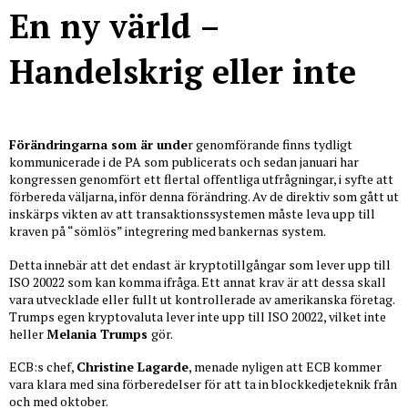
En ny värld –
Handelskrig eller inte
Förändringarna som är unde
r genomförande finns tydligt
kommunicerade i de PA som publicerats och sedan januari har
kongressen genomfört ett flertal offentliga utfrågningar, i syfte att
förbereda väljarna, inför denna förändring. Av de direktiv som gått ut
inskärps vikten av att transaktionssystemen måste leva upp till
kraven på “sömlös” integrering med bankernas system.
Detta innebär att det endast är kryptotillgångar som lever upp till
ISO 20022 som kan komma ifråga. Ett annat krav är att dessa skall
vara utvecklade eller fullt ut kontrollerade av amerikanska företag.
Trumps egen kryptovaluta lever inte upp till ISO 20022, vilket inte
heller
Melania Trumps
gör.
ECB:s chef,
Christine Lagarde
, menade nyligen att ECB kommer
vara klara med sina förberedelser för att ta in blockkedjeteknik från
och med oktober.