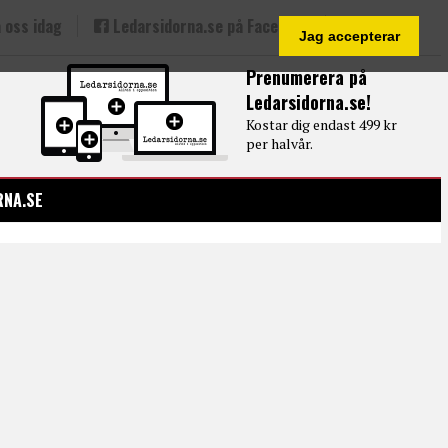
 oss idag
Ledarsidorna.se på Facebook
Jag accepterar
Prenumerera på
Ledarsidorna.se!
Kostar dig endast 499 kr
per halvår.
RNA.SE