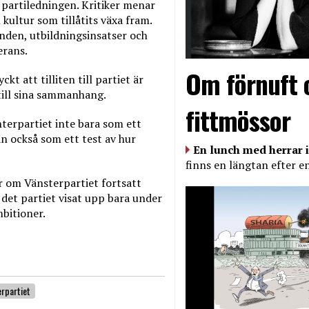
t partiledningen. Kritiker menar
kultur som tillåtits växa fram.
enden, utbildningsinsatser och
erans.
Om förnuft 
t att tilliten till partiet är
 till sina sammanhang.
fittmössor
nterpartiet inte bara som ett
an också som ett test av hur
En lunch med herrar i
finns en längtan efter e
er om Vänsterpartiet fortsatt
 det partiet visat upp bara under
bitioner.
rpartiet