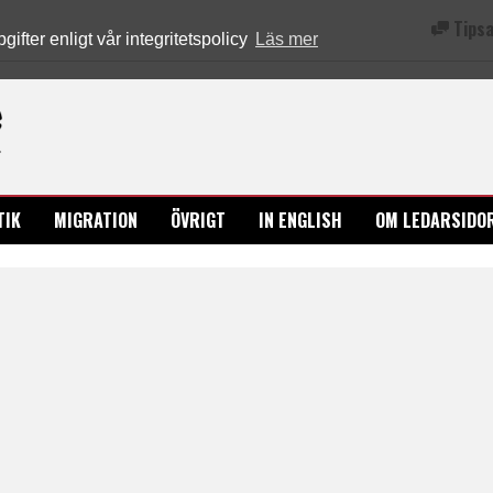
Tipsa
fter enligt vår integritetspolicy
Läs mer
Ledarsidorna.se
TIK
MIGRATION
ÖVRIGT
IN ENGLISH
OM LEDARSIDO