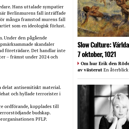
edare. Hans uttalade sympatier
r Berlinmurens fall inträffade
. För många framstod murens fall
tiet som en ideologisk förlust.
m. Under den pågående
Slow Culture: Världa
uppmärksammade skandaler
nd företrädare. Det handlar inte
7 oktober, 1021
er – främst under 2024 och
Om hur Erik den Röde
av västerut
En återblick
 delat antisemitiskt material.
ehat och hyllade terrorister i
e ordförande, kopplades till
errorstödjande budskap.
rororganisationen PFLP.