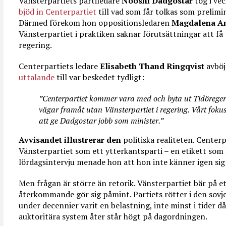
Vänsterpartiets partiledare
Nooshi Dadgostar
tog i vec
bjöd in Centerpartiet
till vad som får tolkas som prelimi
Därmed förekom hon oppositionsledaren
Magdalena A
Vänsterpartiet i praktiken saknar förutsättningar att f
regering.
Centerpartiets ledare
Elisabeth Thand Ringqvist
avböjd
uttalande
till var beskedet tydligt:
”Centerpartiet kommer vara med och byta ut Tidörege
vägar framåt utan Vänsterpartiet i regering. Vårt fokus
att ge Dadgostar jobb som minister.”
Avvisandet illustrerar den
politiska realiteten. Center
Vänsterpartiet som ett ytterkantsparti – en etikett som 
lördagsintervju menade hon att hon inte känner igen sig
Men frågan är större än retorik. Vänsterpartiet bär på et
återkommande gör sig påmint. Partiets rötter i den sov
under decennier varit en belastning, inte minst i tider 
auktoritära system åter står högt på dagordningen.