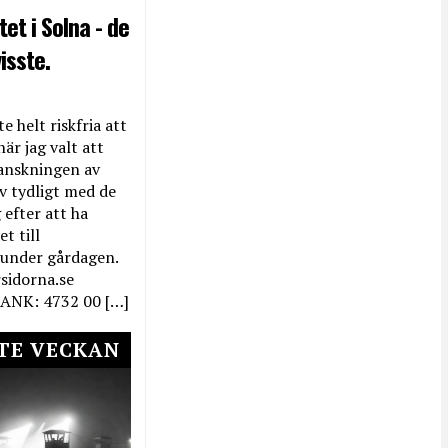
et i Solna - de
isste.
e helt riskfria att
när jag valt att
anskningen av
ev tydligt med de
efter att ha
t till
 under gårdagen.
rsidorna.se
ANK: 4732 00 […]
TE VECKAN