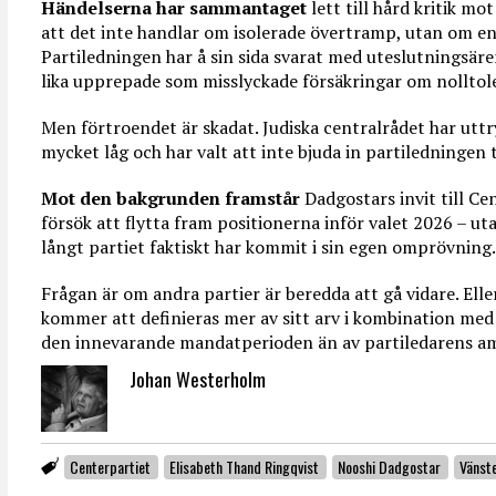
Händelserna har sammantaget
lett till hård kritik mo
att det inte handlar om isolerade övertramp, utan om en 
Partiledningen har å sin sida svarat med uteslutningsär
lika upprepade som misslyckade försäkringar om nolltol
Men förtroendet är skadat. Judiska centralrådet har uttryck
mycket låg och har valt att inte bjuda in partiledningen
Mot den bakgrunden framstår
Dadgostars invit till Ce
försök att flytta fram positionerna inför valet 2026 – ut
långt partiet faktiskt har kommit i sin egen omprövning.
Frågan är om andra partier är beredda att gå vidare. Ell
kommer att definieras mer av sitt arv i kombination med
den innevarande mandatperioden än av partiledarens am
Johan Westerholm
Centerpartiet
Elisabeth Thand Ringqvist
Nooshi Dadgostar
Vänste