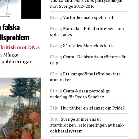
Västsahara: Marockos påtryckningar
mot Sverige 2012–2016
05 aug
Varför licensen spelar roll
 falska
05 aug
Marocko - Frihetsrörelsen som
llsproblem
splittrades
04 aug
Så ritades Marockos karta
kritisk mot DN:s
in
Många
03 aug
Ceuta - De historiska rötterna är
 publiceringar
djupa
02 aug
Ett kungadöme i rörelse - inte
utan risker
01 aug
Ceuta-krisen personligt
nederlag för Pedro Sanchez
31 jul
Hur tänker en islamist om Pride?
30 jul
Sverige är inte ens ur
startblocken i reformeringen av bank-
och betalsystem