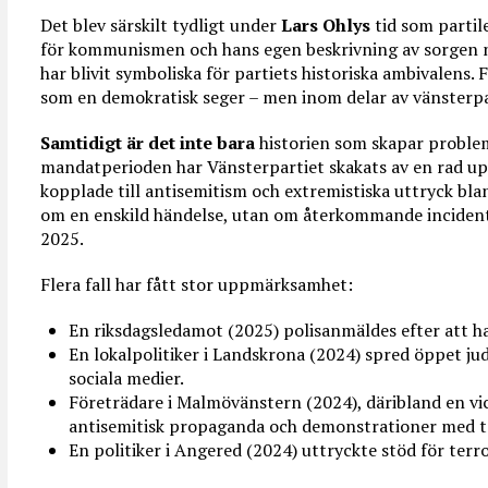
Det blev särskilt tydligt under
Lars Ohlys
tid som partil
för kommunismen och hans egen beskrivning av sorgen nä
har blivit symboliska för partiets historiska ambivalens
som en demokratisk seger – men inom delar av vänsterpar
Samtidigt är det inte bara
historien som skapar proble
mandatperioden har Vänsterpartiet skakats av en rad 
kopplade till antisemitism och extremistiska uttryck bla
om en enskild händelse, utan om återkommande incident
2025.
Flera fall har fått stor uppmärksamhet:
En riksdagsledamot (2025) polisanmäldes efter att ha
En lokalpolitiker i Landskrona (2024) spred öppet jud
sociala medier.
Företrädare i Malmövänstern (2024), däribland en vic
antisemitisk propaganda och demonstrationer med t
En politiker i Angered (2024) uttryckte stöd för ter