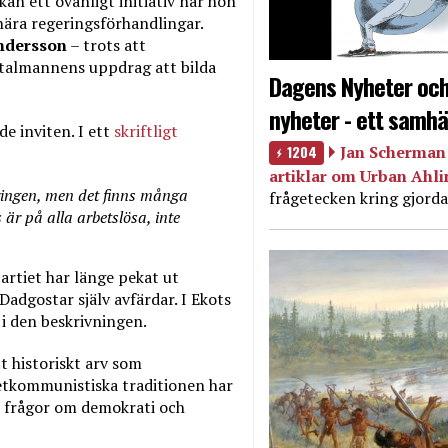
kan ett ovanligt initiativ när hon
nära regeringsförhandlingar.
ndersson
– trots att
å talmannens uppdrag att bilda
Dagens Nyheter och
nyheter - ett samhä
e inviten. I ett
skriftligt
1204
Jan Scherman 
artiklar om Urban Ahl
ringen, men det finns många
frågetecken kring gjorda
 är på alla arbetslösa, inte
partiet har länge pekat ut
Dadgostar själv avfärdar. I Ekots
 i den beskrivningen.
t historiskt arv som
jetkommunistiska traditionen har
då frågor om demokrati och