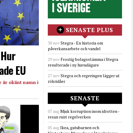
SENASTE PLUS
30 nov
Stegra - En historia om
påverkansarbete och vandel
- Hur
29 nov
Frostig bolagsstämma i Stegra
resulterade i ny huvudägare
ade EU
27 nov
Stegra och regeringen lägger ut
rökridåer
 är okänt namn i
SENASTE
07 aug
Mjuk korruption inom idrotten -
resan runt regelverken
05 aug
Ikea, gatubarnen och