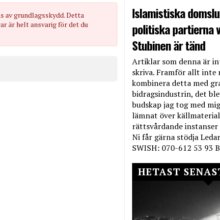
Islamistiska domslut
as av grundlagsskydd. Detta
 är helt ansvarig för det du
politiska partierna v
Stubinen är tänd
Artiklar som denna är int
skriva. Framför allt inte 
kombinera detta med gr
bidragsindustrin, det bl
budskap jag tog med mig 
lämnat över källmateriale
rättsvårdande instanser
Ni får gärna stödja Leda
SWISH: 070-612 53 93 B
HETAST SENAS