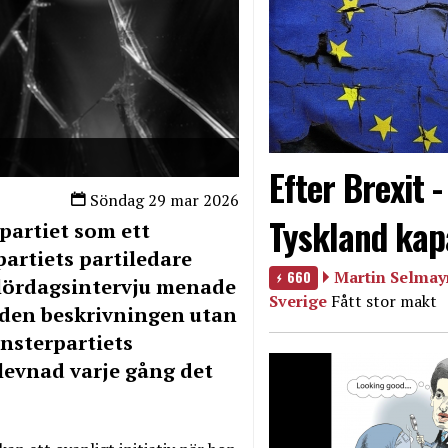
Efter Brexit 
Söndag 29 mar 2026
Tyskland kap
partiet som ett
partiets partiledare
660
Martin Selmayr
 lördagsintervju menade
Sverige
Fått stor makt
i den beskrivningen utan
nsterpartiets
levnad varje gång det