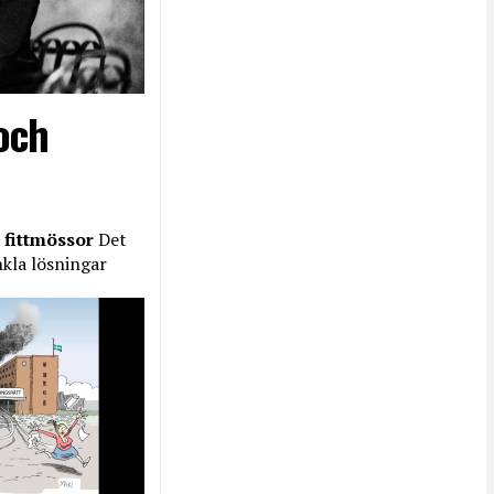
och
 fittmössor
Det
nkla lösningar