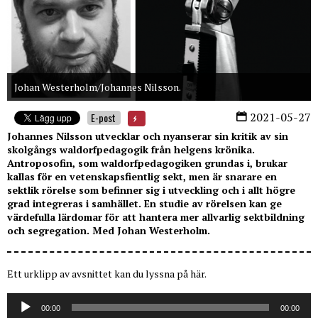
Johan Westerholm/Johannes Nilsson.
2021-05-27
E-post
Johannes Nilsson utvecklar och nyanserar sin kritik av sin
skolgångs waldorfpedagogik från helgens krönika.
Antroposofin, som waldorfpedagogiken grundas i, brukar
kallas för en vetenskapsfientlig sekt, men är snarare en
sektlik rörelse som befinner sig i utveckling och i allt högre
grad integreras i samhället. En studie av rörelsen kan ge
värdefulla lärdomar för att hantera mer allvarlig sektbildning
och segregation. Med Johan Westerholm.
Ett urklipp av avsnittet kan du lyssna på här.
Ljudspelare
00:00
00:00