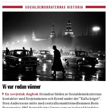
SOCIALDEMOKRATERNAS HISTORIA
Vi var redan vänner
En sovjetisk dagbok
förändrar bilden av Socialdemokraternas
kontakter med Sovjetunionen och Kreml under det “Kalla kriget”.
Sten Anderssons möte med centralkommittémedlemmen Boris
Ponomarjov 1965 framstår inte längre som en isolerad händelse