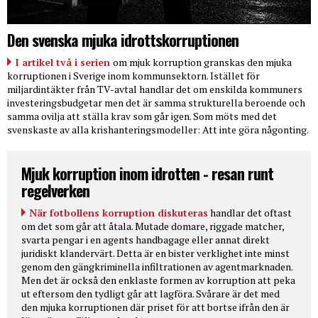
Den svenska mjuka idrottskorruptionen
I artikel två i serien
om mjuk korruption granskas den mjuka
korruptionen i Sverige inom kommunsektorn. Istället för
miljardintäkter från TV-avtal handlar det om enskilda kommuners
investeringsbudgetar men det är samma strukturella beroende och
samma ovilja att ställa krav som går igen. Som möts med det
svenskaste av alla krishanteringsmodeller: Att inte göra någonting.
Mjuk korruption inom idrotten - resan runt
regelverken
När fotbollens korruption diskuteras
handlar det oftast
om det som går att åtala. Mutade domare, riggade matcher,
svarta pengar i en agents handbagage eller annat direkt
juridiskt klandervärt. Detta är en bister verklighet inte minst
genom den gängkriminella infiltrationen av agentmarknaden.
Men det är också den enklaste formen av korruption att peka
ut eftersom den tydligt går att lagföra. Svårare är det med
den mjuka korruptionen där priset för att bortse ifrån den är