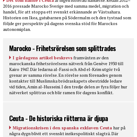
Det som hände i Ceuta
är ingen isolerad händelse. Redan 2012–
2016 pressade Marocko Sverige med samma medel, migration och
handel, för att stoppa ett svenskt erkännande av Västsahara.
Historien om Ikea, gatubarnen på Södermalm och den tystnad som
följde ger perspektiv på dagens svenska stöd för Marockos
autonomiplan.
Marocko - Frihetsrörelsen som splittrades
I gårdagens artikel beskrevs
framväxten av den
marockanska frihetsrörelsens nätverk från Genève 1930 till
Kairo 1947. Där ledarna al-Fassi och Abd el-Krim utgör två
grenar av samma rörelse. En rörelse som förenades genom
kontakter till Muslimska brödraskapets obestridde ledare
vid tiden, Amin al-Husseini. I den tredje delen av fyra följer hur
nätverket splittras och blir ramen för dagens konflikt.
Ceuta - De historiska rötterna är djupa
Migrationskrisen i den spanska exklaven Ceuta
har på
några dygn blivit ett svenskt inrikespolitiskt slagträ. Där