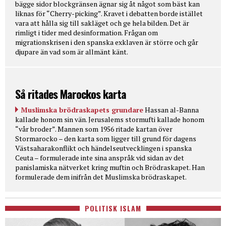
bägge sidor blockgränsen ägnar sig åt något som bäst kan
liknas för “Cherry-picking”. Kravet i debatten borde istället
vara att hålla sig till sakläget och ge hela bilden. Det är
rimligt i tider med desinformation. Frågan om
migrationskrisen i den spanska exklaven är större och går
djupare än vad som är allmänt känt.
Så ritades Marockos karta
Muslimska brödraskapets grundare
Hassan al-Banna
kallade honom sin vän. Jerusalems stormufti kallade honom
“vår broder”. Mannen som 1956 ritade kartan över
Stormarocko – den karta som ligger till grund för dagens
Västsaharakonflikt och händelseutvecklingen i spanska
Ceuta – formulerade inte sina anspråk vid sidan av det
panislamiska nätverket kring muftin och Brödraskapet. Han
formulerade dem inifrån det Muslimska brödraskapet.
POLITISK ISLAM