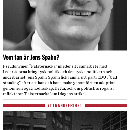
Vem fan är Jens Spahn?
Pseudonymen “Palsternacka” inleder sitt samarbete med
Ledarsidorna kring tysk politik och den tyske politikern och
underbarnet Jens Spahn. Spahn fick lämna sitt parti CDU i “bad
standing” efter att han och hans make genomfört en adoption
genom surrogatmödraskap. Detta, och om politisk arrogans,
reflekterar "Palsternacka" om i dagens artikel.
YTTRANDEFRIHET