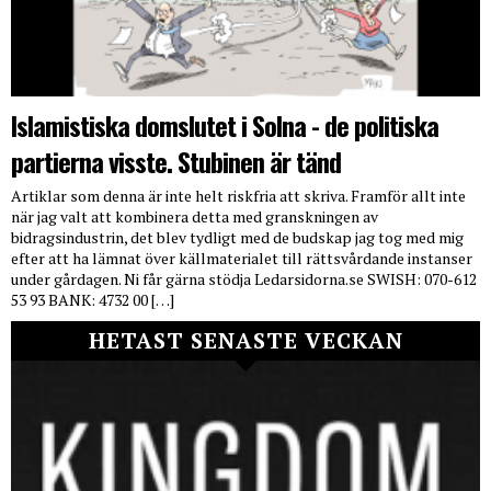
Islamistiska domslutet i Solna - de politiska
partierna visste. Stubinen är tänd
Artiklar som denna är inte helt riskfria att skriva. Framför allt inte
när jag valt att kombinera detta med granskningen av
bidragsindustrin, det blev tydligt med de budskap jag tog med mig
efter att ha lämnat över källmaterialet till rättsvårdande instanser
under gårdagen. Ni får gärna stödja Ledarsidorna.se SWISH: 070-612
53 93 BANK: 4732 00 […]
HETAST SENASTE VECKAN