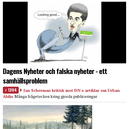
Dagens Nyheter och falska nyheter - ett
samhällsproblem
1204
Jan Scherman kritisk mot DN:s artiklar om Urban
Ahlin
Många frågetecken kring gjorda publiceringar