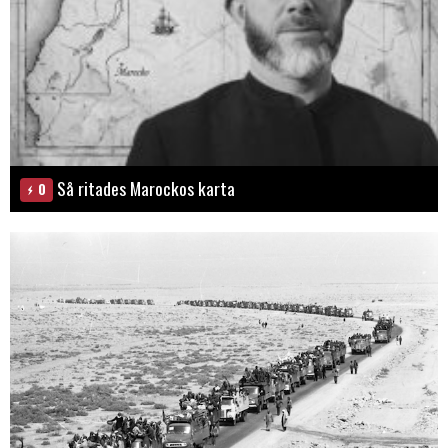
Så ritades Marockos karta
0