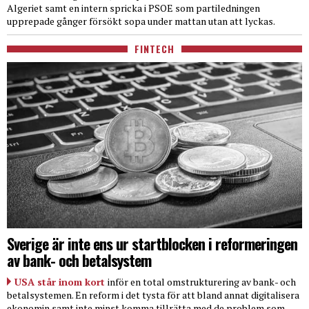
Algeriet samt en intern spricka i PSOE som partiledningen
upprepade gånger försökt sopa under mattan utan att lyckas.
FINTECH
Sverige är inte ens ur startblocken i reformeringen
av bank- och betalsystem
USA står inom kort
inför en total omstrukturering av bank- och
betalsystemen. En reform i det tysta för att bland annat digitalisera
ekonomin samt inte minst komma tillrätta med de problem som