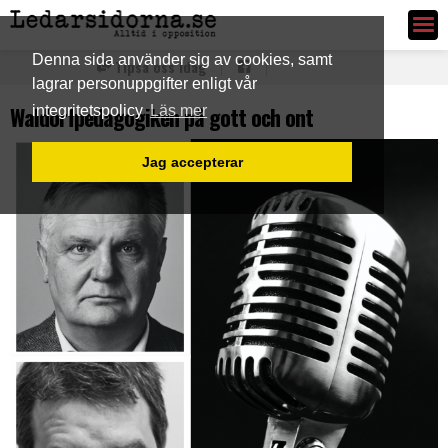
Ledarsidorna.se
Denna sida använder sig av cookies, samt
Tipsa oss idag
lagrar personuppgifter enligt vår
Waldorfpedagogiken på gott och ont
integritetspolicy
Läs mer
Jag accepterar