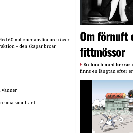
Om förnuft 
Med 60 miljoner användare i över
raktion – den skapar broar
fittmössor
En lunch med herrar i
finns en längtan efter e
n vänner
streama simultant