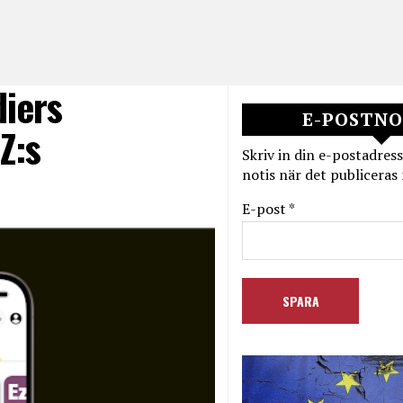
diers
E-POSTNO
Z:s
Skriv in din e-postadress
notis när det publiceras 
E-post *