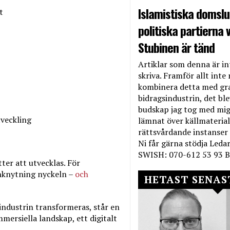
Islamistiska domslut
t
politiska partierna v
Stubinen är tänd
Artiklar som denna är int
skriva. Framför allt inte 
kombinera detta med gr
bidragsindustrin, det bl
budskap jag tog med mig 
veckling
lämnat över källmateriale
rättsvårdande instanser
Ni får gärna stödja Leda
SWISH: 070-612 53 93 B
ter att utvecklas. För
anknytning nyckeln –
och
HETAST SENAS
ndustrin transformeras, står en
mersiella landskap, ett digitalt