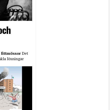
och
 fittmössor
Det
nkla lösningar