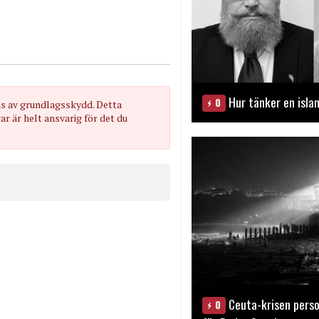
Hur tänker en isla
0
as av grundlagsskydd. Detta
 är helt ansvarig för det du
Ceuta-krisen perso
0