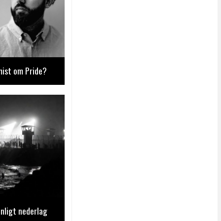
mist om Pride?
nligt nederlag