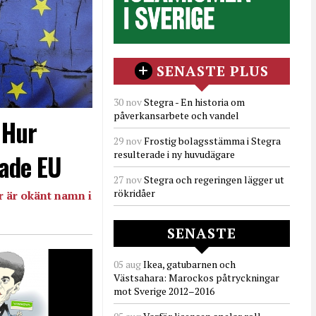
SENASTE PLUS
30 nov
Stegra - En historia om
påverkansarbete och vandel
- Hur
29 nov
Frostig bolagsstämma i Stegra
resulterade i ny huvudägare
ade EU
27 nov
Stegra och regeringen lägger ut
rökridåer
 är okänt namn i
SENASTE
05 aug
Ikea, gatubarnen och
Västsahara: Marockos påtryckningar
mot Sverige 2012–2016