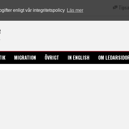
Tipsa
fter enligt vår integritetspolicy
Läs mer
Ledarsidorna.se
TIK
MIGRATION
ÖVRIGT
IN ENGLISH
OM LEDARSIDO