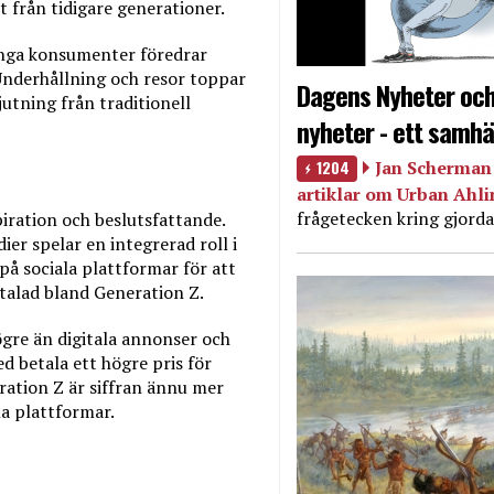
 från tidigare generationer.
unga konsumenter föredrar
Underhållning och resor toppar
Dagens Nyheter och
jutning från traditionell
nyheter - ett samhä
1204
Jan Scherman 
artiklar om Urban Ahl
frågetecken kring gjorda
piration och beslutsfattande.
er spelar en integrerad roll i
på sociala plattformar för att
talad bland Generation Z.
gre än digitala annonser och
d betala ett högre pris för
ration Z är siffran ännu mer
la plattformar.