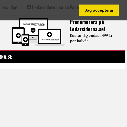
 oss idag
Ledarsidorna.se på Facebook
Jag accepterar
Prenumerera på
Ledarsidorna.se!
Kostar dig endast 499 kr
per halvår.
RNA.SE