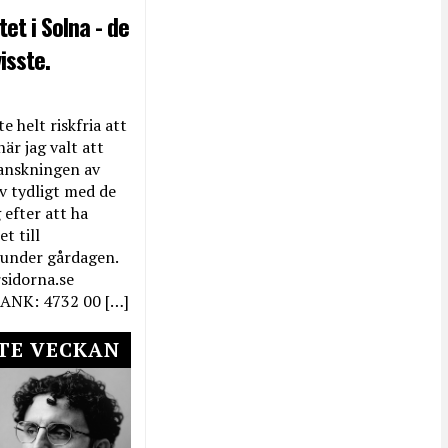
et i Solna - de
isste.
e helt riskfria att
när jag valt att
anskningen av
ev tydligt med de
efter att ha
t till
 under gårdagen.
rsidorna.se
ANK: 4732 00 […]
TE VECKAN