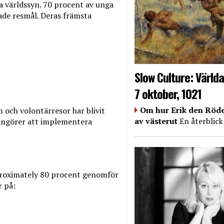
a världssyn. 70 procent av unga
ade resmål. Deras främsta
Slow Culture: Världa
7 oktober, 1021
Om hur Erik den Röde
m och volontärresor har blivit
av västerut
En återblick
rangörer att implementera
proximately 80 procent genomför
r på: