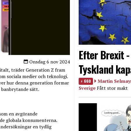
Efter Brexit 
Onsdag 6 nov 2024
Tyskland kap
gitalt, träder Generation Z fram
m sociala medier och teknologi.
660
Martin Selmayr
över hur denna generation formar
Sverige
Fått stor makt
 banbrytande sätt.
 som en avgörande
de globala konsumenterna.
undersökningar en tydlig