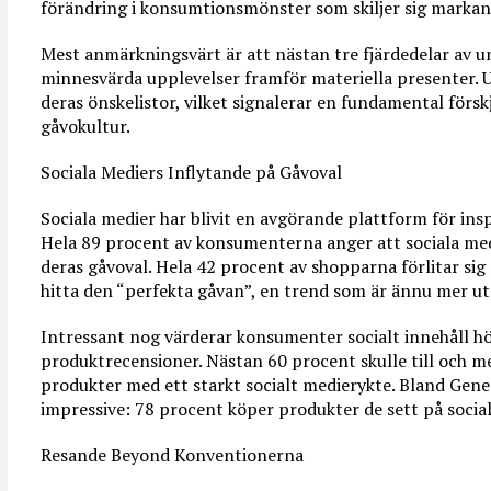
förändring i konsumtionsmönster som skiljer sig markant
Mest anmärkningsvärt är att nästan tre fjärdedelar av 
minnesvärda upplevelser framför materiella presenter. 
deras önskelistor, vilket signalerar en fundamental försk
gåvokultur.
Sociala Mediers Inflytande på Gåvoval
Sociala medier har blivit en avgörande plattform för ins
Hela 89 procent av konsumenterna anger att sociala medi
deras gåvoval. Hela 42 procent av shopparna förlitar sig 
hitta den “perfekta gåvan”, en trend som är ännu mer ut
Intressant nog värderar konsumenter socialt innehåll hö
produktrecensioner. Nästan 60 procent skulle till och me
produkter med ett starkt socialt medierykte. Bland Gene
impressive: 78 procent köper produkter de sett på socia
Resande Beyond Konventionerna