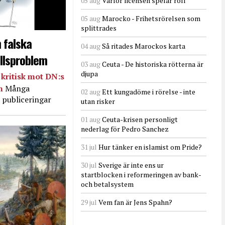
05 aug
Varför licensen spelar roll
05 aug
Marocko - Frihetsrörelsen som
splittrades
 falska
04 aug
Så ritades Marockos karta
llsproblem
03 aug
Ceuta - De historiska rötterna är
djupa
kritisk mot DN:s
in
Många
02 aug
Ett kungadöme i rörelse - inte
 publiceringar
utan risker
01 aug
Ceuta-krisen personligt
nederlag för Pedro Sanchez
31 jul
Hur tänker en islamist om Pride?
30 jul
Sverige är inte ens ur
startblocken i reformeringen av bank-
och betalsystem
29 jul
Vem fan är Jens Spahn?