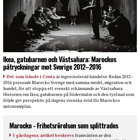
Ikea, gatubarnen och Västsahara: Marockos
påtryckningar mot Sverige 2012–2016
Det som hände i Ceuta
är ingen isolerad händelse. Redan 2012–
2016 pressade Marocko Sverige med samma medel, migration och
handel, för att stoppa ett svenskt erkännande av Västsahara.
Historien om Ikea, gatubarnen på Södermalm och den tystnad som
följde ger perspektiv på dagens svenska stöd för Marockos
autonomiplan.
Marocko - Frihetsrörelsen som splittrades
I gårdagens artikel beskrevs
framväxten av den