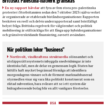
Brittiskt Palestina-nätverk granskas
En ny rapport hävdar
att fyra av fem stora pro-palestinska
protester i Storbritannien sedan den 7 oktober 2023 i själva verket
är organiserade av etablerade biståndsorganisationer. Rapporten
beskriver en reell och delvis underrapporterad samt bristfälligt
belyst fråga. Brittiska regelverk för välgörenhet och politisk
mobilisering är otillräckliga för att fånga upp hybridorganisationer
och gränsöverskridande finansiering, oavsett avsändare.
När politiken leker "business"
Northvolt, vindkraftens strukturella
olönsamhet och
utsläppsrättssystemets inbyggda snedvridningar är inte
identiska fall, men de delar en gemensam logik. Staten har
hittills haft mycket begränsad förmåga att identifiera
morgondagens vinnare och de förment marknadsbaserad
styrmedlen visar sig vara lika politiskt konstruerat som en
riktad subvention, bara svårare att se i ett system där
bidragsberoende bolag blir en allt vanligare företeelse.
USA