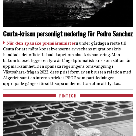
Ceuta-krisen personligt nederlag för Pedro Sanchez
När den spanske premiärminister
n
under gårdagen reste till
Ceuta för att möta konsekvenserna av veckans migrationskris
handlade det officiella budskapet om akut krishantering. Men
bakom kaoset ligger en fyra år lång diplomatisk kris som sällan får
uppmärksamhet. Den spanska regeringens omsvängning i
Västsahara-frågan 2022, dess pris i form av en brusten relation med
Algeriet samt en intern spricka i PSOE som partiledningen
upprepade gånger försökt sopa under mattan utan att lyckas.
FINTECH