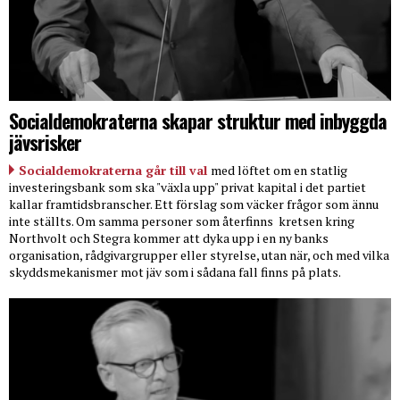
Socialdemokraterna skapar struktur med inbyggda
jävsrisker
Socialdemokraterna går till val
med löftet om en statlig
investeringsbank som ska "växla upp" privat kapital i det partiet
kallar framtidsbranscher. Ett förslag som väcker frågor som ännu
inte ställts. Om samma personer som återfinns
kretsen kring
Northvolt och Stegra kommer att dyka upp i en ny banks
organisation, rådgivargrupper eller styrelse, utan när, och med vilka
skyddsmekanismer mot jäv som i sådana fall finns på plats.