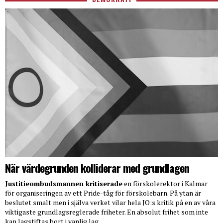
När värdegrunden kolliderar med grundlagen
Justitieombudsmannen kritiserade
en förskolerektor i Kalmar
för organiseringen av ett Pride-tåg för förskolebarn. På ytan är
beslutet smalt men i själva verket vilar hela JO:s kritik på en av våra
viktigaste grundlagsreglerade friheter. En absolut frihet som inte
kan lagstiftas bort i vanlig lag.