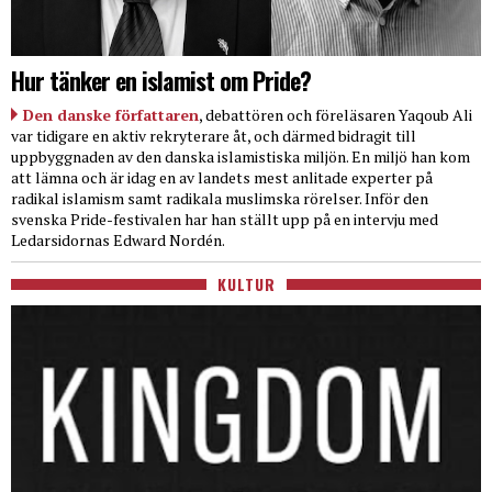
Hur tänker en islamist om Pride?
Den danske författaren
, debattören och föreläsaren Yaqoub Ali
var tidigare en aktiv rekryterare åt, och därmed bidragit till
uppbyggnaden av den danska islamistiska miljön. En miljö han kom
att lämna och är idag en av landets mest anlitade experter på
radikal islamism samt radikala muslimska rörelser. Inför den
svenska Pride-festivalen har han ställt upp på en intervju med
Ledarsidornas Edward Nordén.
KULTUR