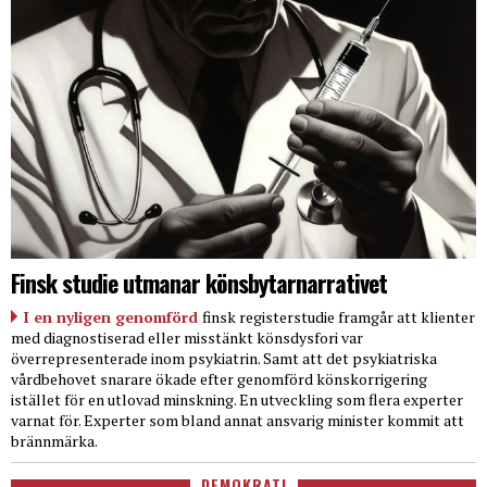
Finsk studie utmanar könsbytarnarrativet
I en nyligen genomförd
finsk registerstudie framgår att klienter
med diagnostiserad eller misstänkt könsdysfori var
överrepresenterade inom psykiatrin. Samt att det psykiatriska
vårdbehovet snarare ökade efter genomförd könskorrigering
istället för en utlovad minskning. En utveckling som flera experter
varnat för. Experter som bland annat ansvarig minister kommit att
brännmärka.
DEMOKRATI