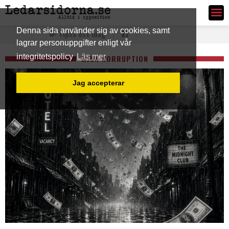
Ledarsidorna.se
Denna sida använder sig av cookies, samt
Tipsa oss idag
lagrar personuppgifter enligt vår
integritetspolicy
Läs mer
MJUK KORRUPTION
Jag accepterar