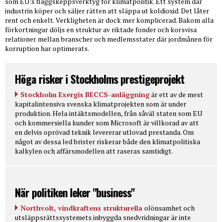
som EU:s flaggskeppsverktyg för klimatpolitik. Ett system där
industrin köper och säljer rätten att släppa ut koldioxid. Det låter
rent och enkelt. Verkligheten är dock mer komplicerad. Bakom alla
förkortningar döljs en struktur av riktade fonder och korsvisa
relationer mellan branscher och medlemsstater där jordmånen för
korruption har optimerats.
Höga risker i Stockholms prestigeprojekt
Stockholm Exergis BECCS-anläggning
är ett av de mest
kapitalintensiva svenska klimatprojekten som är under
produktion. Hela intäktsmodellen, från såväl staten som EU
och kommersiella kunder som Microsoft är villkorad av att
en delvis oprövad teknik levererar utlovad prestanda. Om
något av dessa led brister riskerar både den klimatpolitiska
kalkylen och affärsmodellen att raseras samtidigt.
När politiken leker "business"
Northvolt, vindkraftens strukturella
olönsamhet och
utsläppsrättssystemets inbyggda snedvridningar är inte