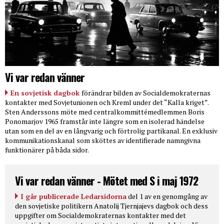
Vi var redan vänner
En sovjetisk dagbok
förändrar bilden av Socialdemokraternas
kontakter med Sovjetunionen och Kreml under det “Kalla kriget”.
Sten Anderssons möte med centralkommittémedlemmen Boris
Ponomarjov 1965 framstår inte längre som en isolerad händelse
utan som en del av en långvarig och förtrolig partikanal. En exklusiv
kommunikationskanal som sköttes av identifierade namngivna
funktionärer på båda sidor.
Vi var redan vänner - Mötet med S i maj 1972
I går publicerade Ledarsidorna
del 1 av en genomgång av
den sovjetiske politikern Anatolij Tjernjajevs dagbok och dess
uppgifter om Socialdemokraternas kontakter med det