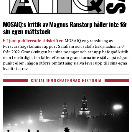
MOSAIQ:s kritik av Magnus Ranstorp håller inte för
sin egen måttstock
I juni publicerade tidskriften
MOSAIQ en granskning av
Försvarshögskolans rapport Salafism och salafistisk jihadism 2.0
från 2022. Granskningen har sina poänger och tar upp befogad kritik
men trovärdigheten faller eftersom granskarna inte själva på någon
punkt eller i någon större omfattning själva lever upp till sina egna
kvalitetskrav.
SOCIALDEMOKRATERNAS HISTORIA