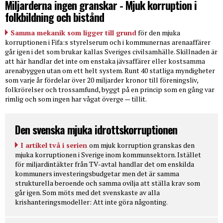
Miljarderna ingen granskar - Mjuk korruption i
folkbildning och bistånd
Samma mekanik som ligger till grund
för den mjuka
korruptionen i Fifa:s styrelserum och i kommunernas arenaaffärer
går igen i det som brukar kallas Sveriges civilsamhälle. Skillnaden är
att här handlar det inte om enstaka jävsaffärer eller kostsamma
arenabyggen utan om ett helt system. Runt 40 statliga myndigheter
som varje år fördelar över 20 miljarder kronor till föreningsliv,
folkrörelser och trossamfund, byggt på en princip som en gång var
rimlig och som ingen har vågat överge — tillit.
Den svenska mjuka idrottskorruptionen
I artikel två i serien
om mjuk korruption granskas den
mjuka korruptionen i Sverige inom kommunsektorn. Istället
för miljardintäkter från TV-avtal handlar det om enskilda
kommuners investeringsbudgetar men det är samma
strukturella beroende och samma ovilja att ställa krav som
går igen. Som möts med det svenskaste av alla
krishanteringsmodeller: Att inte göra någonting.