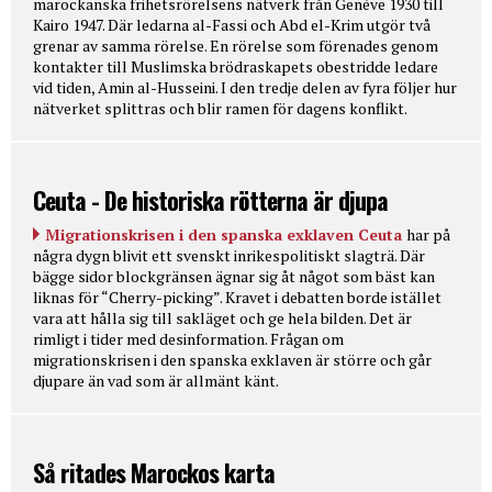
marockanska frihetsrörelsens nätverk från Genève 1930 till
Kairo 1947. Där ledarna al-Fassi och Abd el-Krim utgör två
grenar av samma rörelse. En rörelse som förenades genom
kontakter till Muslimska brödraskapets obestridde ledare
vid tiden, Amin al-Husseini. I den tredje delen av fyra följer hur
nätverket splittras och blir ramen för dagens konflikt.
Ceuta - De historiska rötterna är djupa
Migrationskrisen i den spanska exklaven Ceuta
har på
några dygn blivit ett svenskt inrikespolitiskt slagträ. Där
bägge sidor blockgränsen ägnar sig åt något som bäst kan
liknas för “Cherry-picking”. Kravet i debatten borde istället
vara att hålla sig till sakläget och ge hela bilden. Det är
rimligt i tider med desinformation. Frågan om
migrationskrisen i den spanska exklaven är större och går
djupare än vad som är allmänt känt.
Så ritades Marockos karta