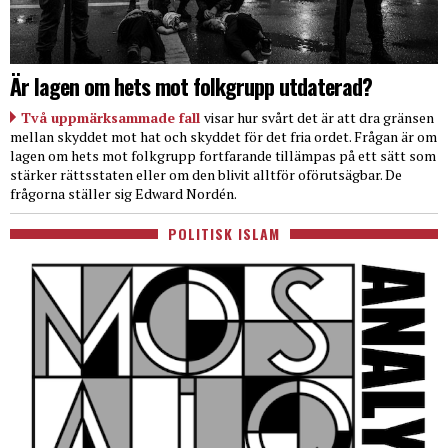
Är lagen om hets mot folkgrupp utdaterad?
Två uppmärksammade fall
visar hur svårt det är att dra gränsen
mellan skyddet mot hat och skyddet för det fria ordet. Frågan är om
lagen om hets mot folkgrupp fortfarande tillämpas på ett sätt som
stärker rättsstaten eller om den blivit alltför oförutsägbar. De
frågorna ställer sig Edward Nordén.
POLITISK ISLAM