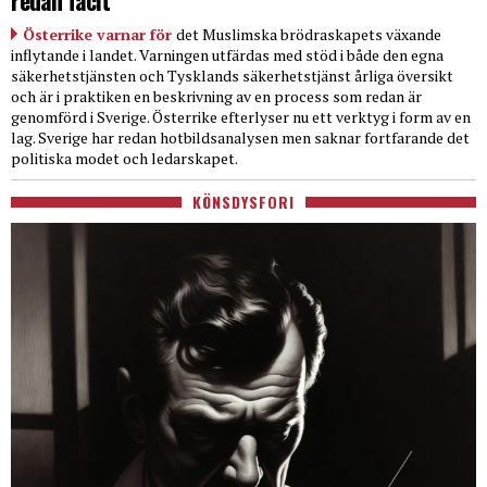
redan facit
Österrike varnar för
det Muslimska brödraskapets växande
inflytande i landet. Varningen utfärdas med stöd i både den egna
säkerhetstjänsten och Tysklands säkerhetstjänst årliga översikt
och är i praktiken en beskrivning av en process som redan är
genomförd i Sverige. Österrike efterlyser nu ett verktyg i form av en
lag. Sverige har redan hotbildsanalysen men saknar fortfarande det
politiska modet och ledarskapet.
KÖNSDYSFORI