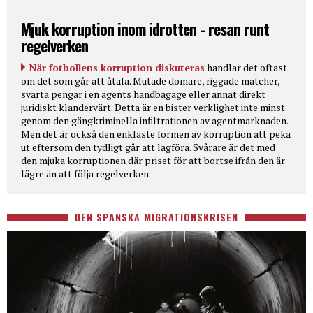
Mjuk korruption inom idrotten - resan runt
regelverken
När fotbollens korruption diskuteras
handlar det oftast
om det som går att åtala. Mutade domare, riggade matcher,
svarta pengar i en agents handbagage eller annat direkt
juridiskt klandervärt. Detta är en bister verklighet inte minst
genom den gängkriminella infiltrationen av agentmarknaden.
Men det är också den enklaste formen av korruption att peka
ut eftersom den tydligt går att lagföra. Svårare är det med
den mjuka korruptionen där priset för att bortse ifrån den är
lägre än att följa regelverken.
DEN SPANSKA MIGRATIONSKRISEN