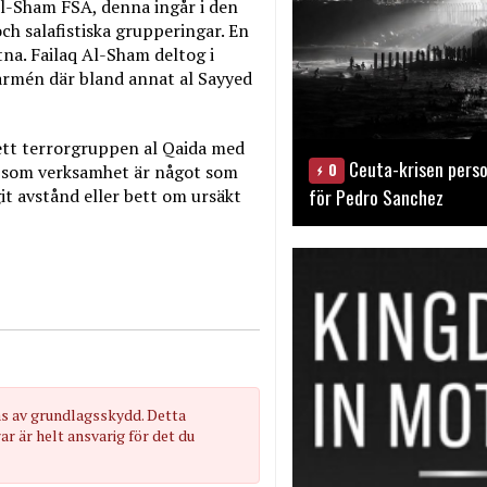
Al-Sham FSA, denna ingår i den
ch salafistiska grupperingar. En
tna. Failaq Al-Sham deltog i
armén där bland annat al Sayyed
ett terrorgruppen al Qaida med
Ceuta-krisen perso
0
a som verksamhet är något som
för Pedro Sanchez
it avstånd eller bett om ursäkt
as av grundlagsskydd. Detta
 är helt ansvarig för det du