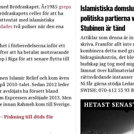
Islamistiska domslut
n med Brödraskapet. År1985
greps
ödraskapets celler för att ha
politiska partierna v
rattentat med islamistiska
Stubinen är tänd
dades
två poliser när den ena
Artiklar som denna är int
skriva. Framför allt inte 
het i förberedelserna inför ett
kombinera detta med gr
fter att ha betalat motsvarande
bidragsindustrin, det bl
i Riga för att senare flytta till
budskap jag tog med mig 
lämnat över källmateriale
rättsvårdande instanser
nen Islamic Relief och kom även
Ni får gärna stödja Leda
 på 2010-talet. Sedan 2012 leder
SWISH: 070-612 53 93 B
 avslöjats ha försett bland
m Expressen avslöjade 2013. Men
HETAST SENAS
e innan Rahmeh kom till Sverige.
 Piskning till döds för