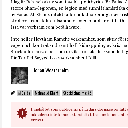
Idag är Rahmeh aktiv som invald i politbyrån för Failaq 
större Sham-legionen, en legion med sunni islamistiska o
av Failaq Al-Shams intäktkällor är kidnappningar av kris
striderna runt Idlib tillsammans med bland annat Fath-
Issa var verksam som befälhavare.
Inte heller Haytham Ramehs verksamhet, som aktiv förs
vapen och kontraband samt haft kidnappning av kristn
Stockholm moské bett om ursäkt för. Lika lite som de tag
för Tarif el Sayyed Issas verksamhet i Idlib.
Johan Westerholm
al Qaida
Mahmoud Khalfi
Stockholms moské
Innehållet som publiceras på Ledarsidorna.se omfatt
inkluderar inte kommentarsfältet. Du som kommenterar
skriver.