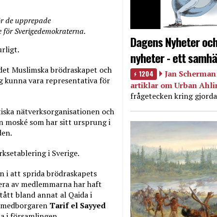
för de upprepade
e för Sverigedemokraterna.
Dagens Nyheter och
rligt.
nyheter - ett samhä
 det Muslimska brödraskapet och
1204
Jan Scherman 
g kunna vara representativa för
artiklar om Urban Ahl
frågetecken kring gjorda
tiska nätverksorganisationen och
n moské som har sitt ursprung i
den.
ksetablering i Sverige.
 i att sprida brödraskapets
Flera av medlemmarna har haft
tått bland annat al Qaida i
ke medborgaren
Tarif el Sayyed
na i församlingen.