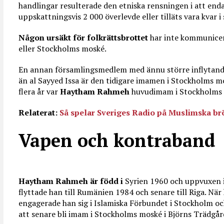
handlingar resulterade den etniska rensningen i att enda
uppskattningsvis 2 000 överlevde eller tilläts vara kvar i
Någon ursäkt för folkrättsbrottet
har inte kommunicer
eller Stockholms moské.
En annan församlingsmedlem med ännu större inflytand
än al Sayyed Issa är den tidigare imamen i Stockholms
flera år var
Haytham Rahmeh
huvudimam i Stockholms
Relaterat:
Så spelar Sveriges Radio på Muslimska br
Vapen och kontraband
Haytham Rahmeh är född i
Syrien 1960 och uppvuxen i
flyttade han till Rumänien 1984 och senare till Riga. När 
engagerade han sig i Islamiska Förbundet i Stockholm o
att senare bli imam i Stockholms moské i Björns Trädgå