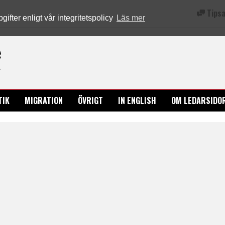
Tipsa
fter enligt vår integritetspolicy
Läs mer
Ledarsidorna.se
TIK
MIGRATION
ÖVRIGT
IN ENGLISH
OM LEDARSIDO