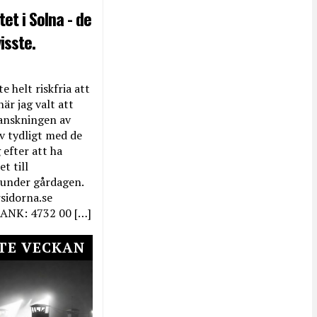
et i Solna - de
isste.
e helt riskfria att
när jag valt att
anskningen av
ev tydligt med de
efter att ha
t till
 under gårdagen.
rsidorna.se
ANK: 4732 00 […]
TE VECKAN