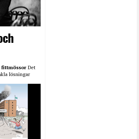
och
 fittmössor
Det
nkla lösningar