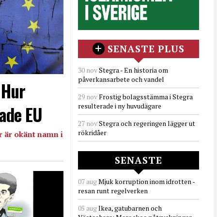
SENASTE PLUS
30 nov
Stegra - En historia om
påverkansarbete och vandel
- Hur
29 nov
Frostig bolagsstämma i Stegra
resulterade i ny huvudägare
ade EU
27 nov
Stegra och regeringen lägger ut
rökridåer
 är okänt namn i
SENASTE
07 aug
Mjuk korruption inom idrotten -
resan runt regelverken
05 aug
Ikea, gatubarnen och