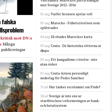
Västsahara: Marockos påtryckningar
mot Sverige 2012–2016
05 aug
Varför licensen spelar roll
 falska
05 aug
Marocko - Frihetsrörelsen som
llsproblem
splittrades
04 aug
Så ritades Marockos karta
kritisk mot DN:s
in
Många
03 aug
Ceuta - De historiska rötterna är
 publiceringar
djupa
02 aug
Ett kungadöme i rörelse - inte
utan risker
01 aug
Ceuta-krisen personligt
nederlag för Pedro Sanchez
31 jul
Hur tänker en islamist om Pride?
30 jul
Sverige är inte ens ur
startblocken i reformeringen av bank-
och betalsystem