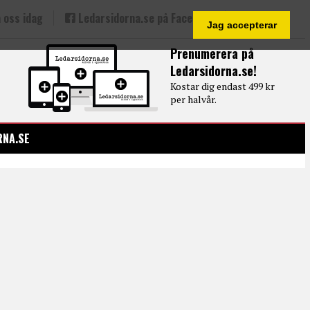
 oss idag
Ledarsidorna.se på Facebook
Jag accepterar
Prenumerera på
Ledarsidorna.se!
Kostar dig endast 499 kr
per halvår.
RNA.SE