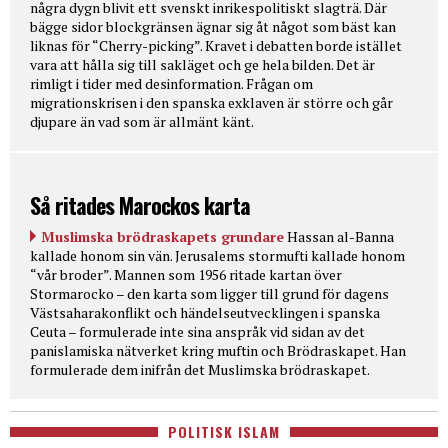
några dygn blivit ett svenskt inrikespolitiskt slagträ. Där
bägge sidor blockgränsen ägnar sig åt något som bäst kan
liknas för “Cherry-picking”. Kravet i debatten borde istället
vara att hålla sig till sakläget och ge hela bilden. Det är
rimligt i tider med desinformation. Frågan om
migrationskrisen i den spanska exklaven är större och går
djupare än vad som är allmänt känt.
Så ritades Marockos karta
Muslimska brödraskapets grundare
Hassan al-Banna
kallade honom sin vän. Jerusalems stormufti kallade honom
“vår broder”. Mannen som 1956 ritade kartan över
Stormarocko – den karta som ligger till grund för dagens
Västsaharakonflikt och händelseutvecklingen i spanska
Ceuta – formulerade inte sina anspråk vid sidan av det
panislamiska nätverket kring muftin och Brödraskapet. Han
formulerade dem inifrån det Muslimska brödraskapet.
POLITISK ISLAM