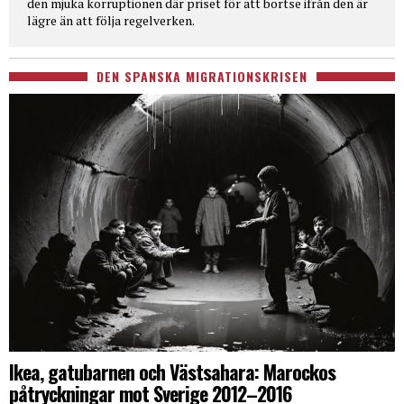
den mjuka korruptionen där priset för att bortse ifrån den är
lägre än att följa regelverken.
DEN SPANSKA MIGRATIONSKRISEN
Ikea, gatubarnen och Västsahara: Marockos
påtryckningar mot Sverige 2012–2016