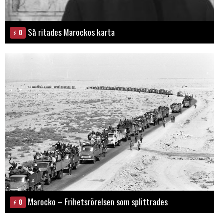
Så ritades Marockos karta
0
Marocko – Frihetsrörelsen som splittrades
0