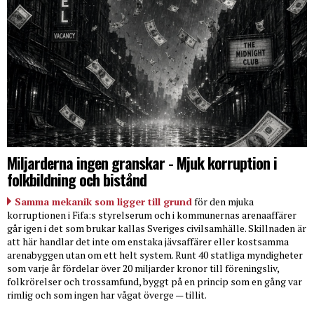
Miljarderna ingen granskar - Mjuk korruption i
folkbildning och bistånd
Samma mekanik som ligger till grund
för den mjuka
korruptionen i Fifa:s styrelserum och i kommunernas arenaaffärer
går igen i det som brukar kallas Sveriges civilsamhälle. Skillnaden är
att här handlar det inte om enstaka jävsaffärer eller kostsamma
arenabyggen utan om ett helt system. Runt 40 statliga myndigheter
som varje år fördelar över 20 miljarder kronor till föreningsliv,
folkrörelser och trossamfund, byggt på en princip som en gång var
rimlig och som ingen har vågat överge — tillit.