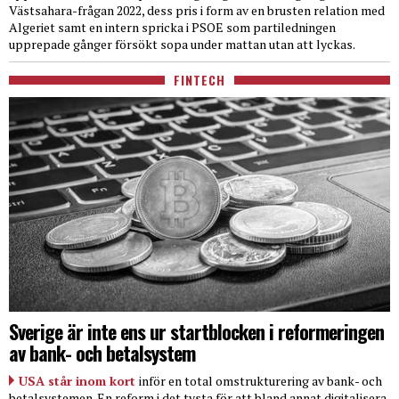
Västsahara-frågan 2022, dess pris i form av en brusten relation med
Algeriet samt en intern spricka i PSOE som partiledningen
upprepade gånger försökt sopa under mattan utan att lyckas.
FINTECH
Sverige är inte ens ur startblocken i reformeringen
av bank- och betalsystem
USA står inom kort
inför en total omstrukturering av bank- och
betalsystemen. En reform i det tysta för att bland annat digitalisera