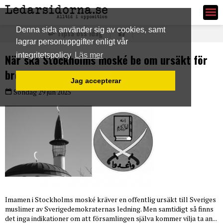
Ledarsidorna.se
Denna sida använder sig av cookies, samt
Tipsa oss idag
lagrar personuppgifter enligt vår
integritetspolicy
Läs mer
När ska Stockholms moské be om ursäkt för
brott mot folkrätten?
Jag accepterar
Söndag 29 jun 2025
Imamen i Stockholms moské kräver en offentlig ursäkt till Sveriges
muslimer av Sverigedemokraternas ledning. Men samtidigt så finns
det inga indikationer om att församlingen själva kommer vilja ta an...