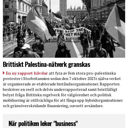
Brittiskt Palestina-nätverk granskas
En ny rapport hävdar
att fyra av fem stora pro-palestinska
protester i Storbritannien sedan den 7 oktober 2023 i själva verket
är organiserade av etablerade biståndsorganisationer. Rapporten
beskriver en reell och delvis underrapporterad samt bristfälligt
belyst fråga. Brittiska regelverk för välgörenhet och politisk
mobilisering är otillräckliga för att fånga upp hybridorganisationer
och gränsöverskridande finansiering, oavsett avsändare.
När politiken leker "business"