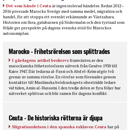
Det som hände i Ceuta
är ingen isolerad händelse. Redan 2012–
2016 pressade Marocko Sverige med samma medel, migration och
handel, för att stoppa ett svenskt erkännande av Västsahara.
Historien om Ikea, gatubarnen på Södermalm och den tystnad som
följde ger perspektiv på dagens svenska stöd för Marockos
autonomiplan.
Marocko - Frihetsrörelsen som splittrades
I gårdagens artikel beskrevs
framväxten av den
marockanska frihetsrörelsens nätverk från Genève 1930 till
Kairo 1947. Där ledarna al-Fassi och Abd el-Krim utgör två
grenar av samma rörelse. En rörelse som förenades genom
kontakter till Muslimska brödraskapets obestridde ledare
vid tiden, Amin al-Husseini. I den tredje delen av fyra följer hur
nätverket splittras och blir ramen för dagens konflikt.
Ceuta - De historiska rötterna är djupa
Migrationskrisen i den spanska exklaven Ceuta
har på