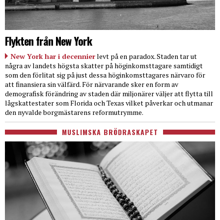
Flykten från New York
New York har i decennier
levt på en paradox. Staden tar ut
några av landets högsta skatter på höginkomsttagare samtidigt
som den förlitat sig på just dessa höginkomsttagares närvaro för
att finansiera sin välfärd. För närvarande sker en form av
demografisk förändring av staden där miljonärer väljer att flytta till
lågskattestater som Florida och Texas vilket påverkar och utmanar
den nyvalde borgmästarens reformutrymme.
MUSLIMSKA BRÖDRASKAPET