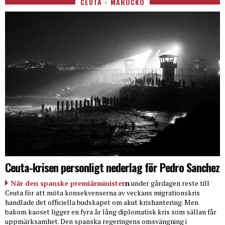
CEUTA - MAROCKO
Ceuta-krisen personligt nederlag för Pedro Sanchez
När den spanske premiärminister
n
under gårdagen reste till
Ceuta för att möta konsekvenserna av veckans migrationskris
handlade det officiella budskapet om akut krishantering. Men
bakom kaoset ligger en fyra år lång diplomatisk kris som sällan får
uppmärksamhet. Den spanska regeringens omsvängning i