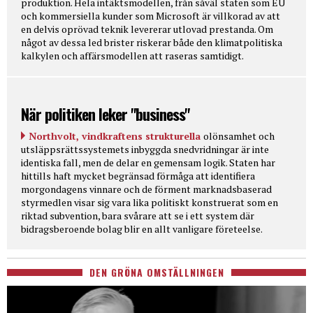
produktion. Hela intäktsmodellen, från såväl staten som EU
och kommersiella kunder som Microsoft är villkorad av att
en delvis oprövad teknik levererar utlovad prestanda. Om
något av dessa led brister riskerar både den klimatpolitiska
kalkylen och affärsmodellen att raseras samtidigt.
När politiken leker "business"
Northvolt, vindkraftens strukturella
olönsamhet och
utsläppsrättssystemets inbyggda snedvridningar är inte
identiska fall, men de delar en gemensam logik. Staten har
hittills haft mycket begränsad förmåga att identifiera
morgondagens vinnare och de förment marknadsbaserad
styrmedlen visar sig vara lika politiskt konstruerat som en
riktad subvention, bara svårare att se i ett system där
bidragsberoende bolag blir en allt vanligare företeelse.
DEN GRÖNA OMSTÄLLNINGEN