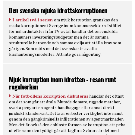
Den svenska mjuka idrottskorruptionen
I artikel två i serien
om mjuk korruption granskas den
mjuka korruptionen i Sverige inom kommunsektorn. Istället
för miljardintäkter från TV-avtal handlar det om enskilda
kommuners investeringsbudgetar men det är samma
strukturella beroende och samma ovilja att ställa krav som
går igen. Som möts med det svenskaste av alla
krishanteringsmodeller: Att inte göra någonting.
Mjuk korruption inom idrotten - resan runt
regelverken
När fotbollens korruption diskuteras
handlar det oftast
om det som går att åtala. Mutade domare, riggade matcher,
svarta pengar i en agents handbagage eller annat direkt
juridiskt klandervärt. Detta är en bister verklighet inte minst
genom den gängkriminella infiltrationen av agentmarknaden.
Men det är också den enklaste formen av korruption att peka
ut eftersom den tydligt går att lagföra. Svårare är det med