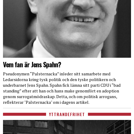
Vem fan är Jens Spahn?
Pseudonymen “Palsternacka” inleder sitt samarbete med
Ledarsidorna kring tysk politik och den tyske politikern och
underbarnet Jens Spahn. Spahn fick lämna sitt parti CDU i “bad
standing” efter att han och hans make genomfört en adoption
genom surrogatmödraskap. Detta, och om politisk arrogans,
reflekterar "Palsternacka" om i dagens artikel.
YTTRANDEFRIHET