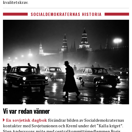
kvalitetskrav.
SOCIALDEMOKRATERNAS HISTORIA
Vi var redan vänner
En sovjetisk dagbok
förändrar bilden av Socialdemokraternas
kontakter med Sovjetunionen och Kreml under det “Kalla kriget”.
Sten Anderssons möte med centralkommittémedlemmen Boris