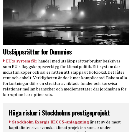
Utsläppsrätter for Dummies
EU:s system för
handel med utsläppsrätter brukar beskrivas
som EU:s flaggskeppsverktyg för klimatpolitik. Ett system där
industrin köper och säljer rätten att släppa ut koldioxid. Det låter
rent och enkelt. Verkligheten är dock mer komplicerad. Bakom alla
förkortningar döljs en struktur av riktade fonder och korsvisa
relationer mellan branscher och medlemsstater där jordmånen för
korruption har optimerats.
Höga risker i Stockholms prestigeprojekt
Stockholm Exergis BECCS-anläggning
är ett av de mest
kapitalintensiva svenska klimatprojekten som är under