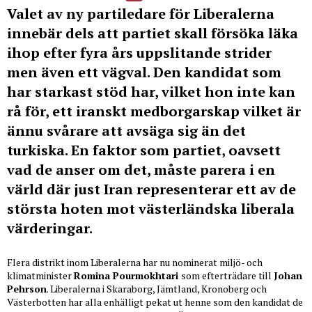
Valet av ny partiledare för Liberalerna
innebär dels att partiet skall försöka läka
ihop efter fyra års uppslitande strider
men även ett vägval. Den kandidat som
har starkast stöd har, vilket hon inte kan
rå för, ett iranskt medborgarskap vilket är
ännu svårare att avsäga sig än det
turkiska. En faktor som partiet, oavsett
vad de anser om det, måste parera i en
värld där just Iran representerar ett av de
största hoten mot västerländska liberala
värderingar.
Flera distrikt inom Liberalerna har nu nominerat miljö- och
klimatminister
Romina Pourmokhtari
som efterträdare till
Johan
Pehrson
. Liberalerna i Skaraborg, Jämtland, Kronoberg och
Västerbotten har alla enhälligt pekat ut henne som den kandidat de