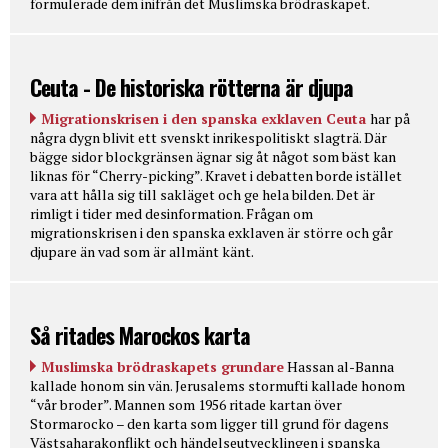
formulerade dem inifrån det Muslimska brödraskapet.
Ceuta - De historiska rötterna är djupa
Migrationskrisen i den spanska exklaven Ceuta
har på
några dygn blivit ett svenskt inrikespolitiskt slagträ. Där
bägge sidor blockgränsen ägnar sig åt något som bäst kan
liknas för “Cherry-picking”. Kravet i debatten borde istället
vara att hålla sig till sakläget och ge hela bilden. Det är
rimligt i tider med desinformation. Frågan om
migrationskrisen i den spanska exklaven är större och går
djupare än vad som är allmänt känt.
Så ritades Marockos karta
Muslimska brödraskapets grundare
Hassan al-Banna
kallade honom sin vän. Jerusalems stormufti kallade honom
“vår broder”. Mannen som 1956 ritade kartan över
Stormarocko – den karta som ligger till grund för dagens
Västsaharakonflikt och händelseutvecklingen i spanska