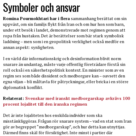
Symboler och ansvar
Romina Pourmokhtari har i flera
sammanhang berättat om sin
uppväxt, om sin familjs flykt från Iran och om hur hon som barn,
under ett besök i landet, demonstrerade mot regimen genom att
ropa från hustaken. Det är berättelser som bär stark symbolisk
laddning – men som i en geopolitisk verklighet också medför en
annan aspekt: synligheten.
I en värld där informationskrig och desinformation blivit norm
snarare än undantag, måste varje offentlig företrädare förstå sin
roll också i en säkerhetspolitisk kontext. En minister som av en
regim ses som både dissident och medborgare kan – oavsett den
egna viljan – bli måltavla för påtryckningar, eller bricka i en större
diplomatisk konflikt.
Relaterat:
Svenskar med iranskt medborgarskap avkrävs 100
procent lojalitet till den iranska regimen
Det är inte lojaliteten hos enskilda individer som ska
misstänkliggöras. Frågan rör snarare system – vad en stat som Iran
gör av begreppet “medborgarskap”, och hur detta kan utnyttjas.
Därmed finns skäl för försiktighet. Inte minst i partier där