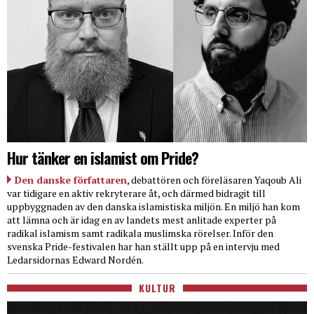
Hur tänker en islamist om Pride?
Den danske författaren
, debattören och föreläsaren Yaqoub Ali
var tidigare en aktiv rekryterare åt, och därmed bidragit till
uppbyggnaden av den danska islamistiska miljön. En miljö han kom
att lämna och är idag en av landets mest anlitade experter på
radikal islamism samt radikala muslimska rörelser. Inför den
svenska Pride-festivalen har han ställt upp på en intervju med
Ledarsidornas Edward Nordén.
KULTUR