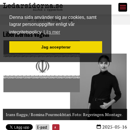
Ledarsidorna.se
Denna sida använder sig av cookies, samt
Tipsa oss idag
lagrar personuppgifter enligt vår
Liberalernas vägval
integritetspolicy
Läs mer
Jag accepterar
Irans flagga / Romina Pourmokhtari. Foto: Regeringen. Montage.
2025-05-16
E-post