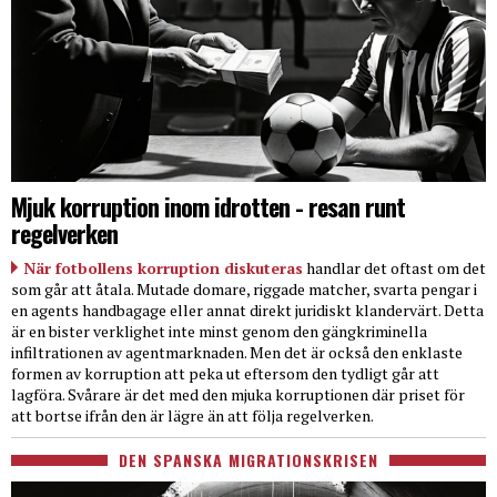
Mjuk korruption inom idrotten - resan runt
regelverken
När fotbollens korruption diskuteras
handlar det oftast om det
som går att åtala. Mutade domare, riggade matcher, svarta pengar i
en agents handbagage eller annat direkt juridiskt klandervärt. Detta
är en bister verklighet inte minst genom den gängkriminella
infiltrationen av agentmarknaden. Men det är också den enklaste
formen av korruption att peka ut eftersom den tydligt går att
lagföra. Svårare är det med den mjuka korruptionen där priset för
att bortse ifrån den är lägre än att följa regelverken.
DEN SPANSKA MIGRATIONSKRISEN