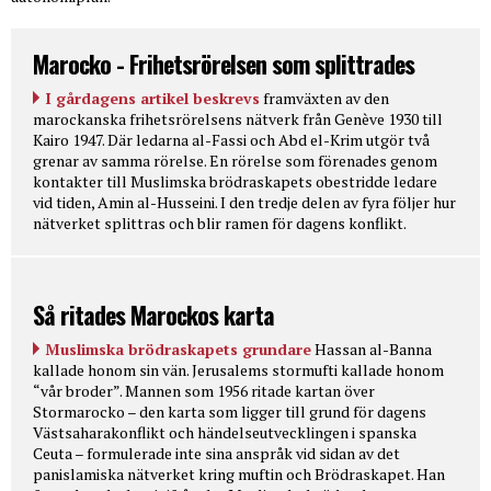
Marocko - Frihetsrörelsen som splittrades
I gårdagens artikel beskrevs
framväxten av den
marockanska frihetsrörelsens nätverk från Genève 1930 till
Kairo 1947. Där ledarna al-Fassi och Abd el-Krim utgör två
grenar av samma rörelse. En rörelse som förenades genom
kontakter till Muslimska brödraskapets obestridde ledare
vid tiden, Amin al-Husseini. I den tredje delen av fyra följer hur
nätverket splittras och blir ramen för dagens konflikt.
Så ritades Marockos karta
Muslimska brödraskapets grundare
Hassan al-Banna
kallade honom sin vän. Jerusalems stormufti kallade honom
“vår broder”. Mannen som 1956 ritade kartan över
Stormarocko – den karta som ligger till grund för dagens
Västsaharakonflikt och händelseutvecklingen i spanska
Ceuta – formulerade inte sina anspråk vid sidan av det
panislamiska nätverket kring muftin och Brödraskapet. Han