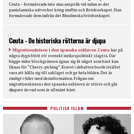
Ceuta – formulerade inte sina anspråk vid sidan av det
panislamiska nätverket kring muftin och Brödraskapet. Han
formulerade dem inifrån det Muslimska brödraskapet.
Ceuta - De historiska rötterna är djupa
Migrationskrisen i den spanska exklaven Ceuta
har på
några dygn blivit ett svenskt inrikespolitiskt slagträ. Där
bägge sidor blockgränsen ägnar sig åt något som bäst kan
liknas för “Cherry-picking”. Kravet i debatten borde istället
vara att hålla sig till sakläget och ge hela bilden. Det är
rimligt i tider med desinformation. Frågan om
migrationskrisen i den spanska exklaven är större och går
djupare än vad som är allmänt känt.
POLITISK ISLAM