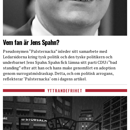
Vem fan är Jens Spahn?
Pseudonymen “Palsternacka” inleder sitt samarbete med
Ledarsidorna kring tysk politik och den tyske politikern och
underbarnet Jens Spahn. Spahn fick lämna sitt parti CDU i “bad
standing” efter att han och hans make genomfört en adoption
genom surrogatmödraskap. Detta, och om politisk arrogans,
reflekterar "Palsternacka" om i dagens artikel.
YTTRANDEFRIHET