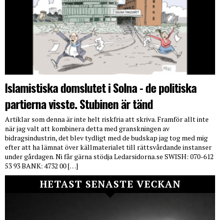
Islamistiska domslutet i Solna - de politiska
partierna visste. Stubinen är tänd
Artiklar som denna är inte helt riskfria att skriva. Framför allt inte
när jag valt att kombinera detta med granskningen av
bidragsindustrin, det blev tydligt med de budskap jag tog med mig
efter att ha lämnat över källmaterialet till rättsvårdande instanser
under gårdagen. Ni får gärna stödja Ledarsidorna.se SWISH: 070-612
53 93 BANK: 4732 00 […]
HETAST SENASTE VECKAN