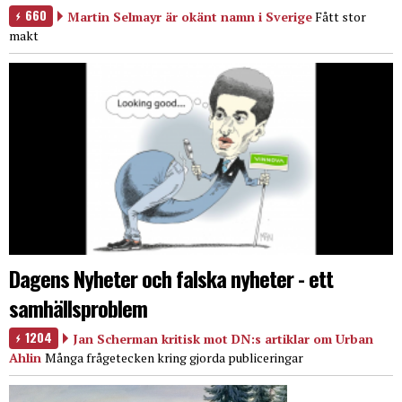
660
Martin Selmayr är okänt namn i Sverige
Fått stor
makt
Dagens Nyheter och falska nyheter - ett
samhällsproblem
1204
Jan Scherman kritisk mot DN:s artiklar om Urban
Ahlin
Många frågetecken kring gjorda publiceringar