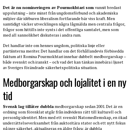
Det är nu nomineringen av
Pourmokhtari
som
vunnit bredast
uppslutning – inte minst från ungdomsförbund och akademiska
miljöer där idéburen liberalism fortfarande bär viss kraft. Men
samtidigt väcker utvecklingen några lågmälda men centrala frågor,
frågor som hittills inte synts i det offentliga samtalet, men som
med all sannolikhet diskuteras i andra rum.
Det handlar inte om hennes ungdom, politiska linje eller
partiinterna meriter. Det handlar om det förhållandevis förbisedda
faktum att Romina Pourmokhtari innehar dubbelt medborgarskap –
både svenskt och iranskt – och vad det kan tänkas innebära i ljuset
av Sveriges förändrade säkerhetspolitiska situation.
Medborgarskap och lojalitet i en ny
tid
Svensk lag tillåter dubbla
medborgarskap sedan 2001. Det är en
ordning som förenklat utgår från individens rätt till kulturell och
personlig identitet. Men med ett svenskt Natomedlemskap, en ökad
underrättelseverksamhet från auktoritära stater och ett nytt fokus
på inre säkerhet, aktualiseras en äldre fråga: är dubbla