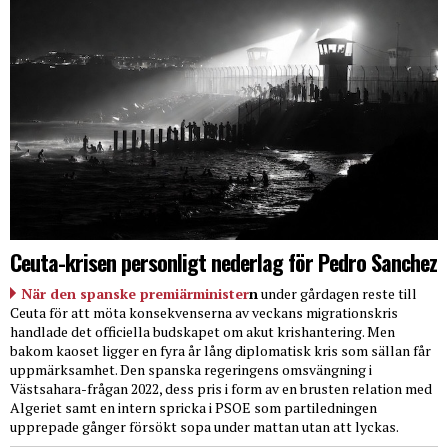
Ceuta-krisen personligt nederlag för Pedro Sanchez
När den spanske premiärminister
n
under gårdagen reste till
Ceuta för att möta konsekvenserna av veckans migrationskris
handlade det officiella budskapet om akut krishantering. Men
bakom kaoset ligger en fyra år lång diplomatisk kris som sällan får
uppmärksamhet. Den spanska regeringens omsvängning i
Västsahara-frågan 2022, dess pris i form av en brusten relation med
Algeriet samt en intern spricka i PSOE som partiledningen
upprepade gånger försökt sopa under mattan utan att lyckas.