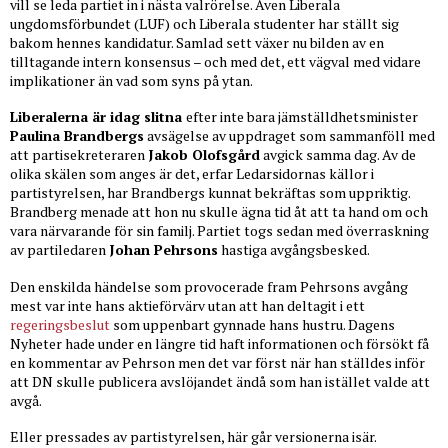
vill se leda partiet in i nästa valrörelse. Även Liberala
ungdomsförbundet (LUF) och Liberala studenter har ställt sig
bakom hennes kandidatur. Samlad sett växer nu bilden av en
tilltagande intern konsensus – och med det, ett vägval med vidare
implikationer än vad som syns på ytan.
Liberalerna är idag slitna
efter inte bara jämställdhetsminister
Paulina Brandbergs
avsägelse av uppdraget som sammanföll med
att partisekreteraren
Jakob Olofsgård
avgick samma dag. Av de
olika skälen som anges är det, erfar Ledarsidornas källor i
partistyrelsen, har Brandbergs kunnat bekräftas som uppriktig.
Brandberg menade att hon nu skulle ägna tid åt att ta hand om och
vara närvarande för sin familj. Partiet togs sedan med överraskning
av partiledaren
Johan Pehrsons
hastiga avgångsbesked.
Den enskilda händelse som provocerade fram Pehrsons avgång
mest var inte hans aktieförvärv utan att han deltagit i ett
regeringsbeslut
som uppenbart gynnade hans hustru. Dagens
Nyheter hade under en längre tid haft informationen och försökt få
en kommentar av Pehrson men det var först när han ställdes inför
att DN skulle publicera avslöjandet ändå som han istället valde att
avgå.
Eller pressades av partistyrelsen, här går versionerna isär.