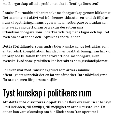
medborgarskap alltid oproblematiska i offentliga ämbeten?
Romina Pourmokhtari har iranskt medborgarskap genom härkomst.
Detta är inte ett aktivt val från hennes sida, utan en juridisk följd av
iransk lagstiftning. I Irans ögon är hon medborgare och sådan kan
inte avsäga sig detta. Iran betraktar dessutom sina
utlandsmedborgare som underkastade regimens lagar och lojalitet,
även om de är födda och uppvuxna i andra länder.
Detta förhållande
, som i andra tider kanske kunde betraktas som
en teoretisk komplikation, har idag mer praktisk bäring. Iran har vid
upprepade tillfällen frihetsberövat dubbelmedborgare, även
svenska, i vad som i praktiken kan betraktas som gisslandiplomati.
För svenskar med iransk bakgrund som är verksamma i
offentligheten innebär det en latent sårbarhet. Inte nödvändigtvis
för staten, men för personen själv.
Tyst kunskap i politikens rum
Att detta inte diskuteras öppet
kan ha flera orsaker. En är hänsyn
– till individen, till familjer, till möjligheten att bli misstolkad. En
annan kan vara okunskap om hur länder som Iran opererar i