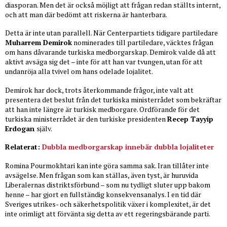
diasporan. Men det är också möjligt att frågan redan ställts internt,
och att man där bedömt att riskerna är hanterbara.
Detta är inte utan parallell. När Centerpartiets tidigare partiledare
Muharrem Demirok
nominerades till partiledare, väcktes frågan
om hans dåvarande turkiska medborgarskap. Demirok valde då att
aktivt avsäga sig det – inte för att han var tvungen, utan för att
undanröja alla tvivel om hans odelade lojalitet.
Demirok har dock, trots återkommande frågor, inte valt att
presentera det beslut från det turkiska ministerrådet som bekräftar
att han inte längre är turkisk medborgare. Ordförande för det
turkiska ministerrådet är den turkiske presidenten
Recep Tayyip
Erdogan
själv.
Relaterat:
Dubbla medborgarskap innebär dubbla lojaliteter
Romina Pourmokhtari kan inte göra samma sak. Iran tillåter inte
avsägelse. Men frågan som kan ställas, även tyst, är huruvida
Liberalernas distriktsförbund – som nu tydligt sluter upp bakom
henne – har gjort en fullständig konsekvensanalys. I en tid där
Sveriges utrikes- och säkerhetspolitik växer i komplexitet, är det
inte orimligt att förvänta sig detta av ett regeringsbärande parti.