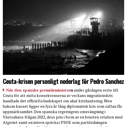
Ceuta-krisen personligt nederlag för Pedro Sanchez
När den spanske premiärminister
n
under gårdagen reste till
Ceuta för att möta konsekvenserna av veckans migrationskris
handlade det officiella budskapet om akut krishantering. Men
bakom kaoset ligger en fyra år lång diplomatisk kris som sällan får
uppmärksamhet. Den spanska regeringens omsvängning i
Västsahara-frågan 2022, dess pris i form av en brusten relation med
Algeriet samt en intern spricka i PSOE som partiledningen