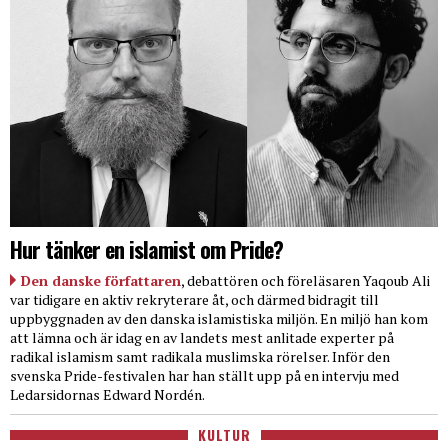
Hur tänker en islamist om Pride?
Den danske författaren
, debattören och föreläsaren Yaqoub Ali
var tidigare en aktiv rekryterare åt, och därmed bidragit till
uppbyggnaden av den danska islamistiska miljön. En miljö han kom
att lämna och är idag en av landets mest anlitade experter på
radikal islamism samt radikala muslimska rörelser. Inför den
svenska Pride-festivalen har han ställt upp på en intervju med
Ledarsidornas Edward Nordén.
KULTUR