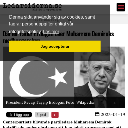
Ledarsidorna.se
Denna sida använder sig av cookies, samt
Tipsa oss idag
lagrar personuppgifter enligt vår
Därför råder Erdogan över Muharrem Demiroks
integritetspolicy
Läs mer
medborgarskap
Jag accepterar
President Recap Tayyip Erdogan. Foto: Wikipedia
2023-01-19
E-post
Centerpartiets blivande partiledare Muharrem Demirok
bekräftade under gårdagen att han inlett processen med att