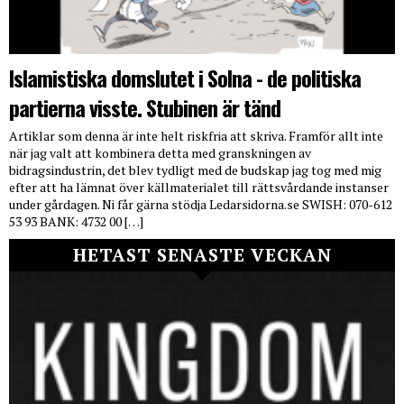
Islamistiska domslutet i Solna - de politiska
partierna visste. Stubinen är tänd
Artiklar som denna är inte helt riskfria att skriva. Framför allt inte
när jag valt att kombinera detta med granskningen av
bidragsindustrin, det blev tydligt med de budskap jag tog med mig
efter att ha lämnat över källmaterialet till rättsvårdande instanser
under gårdagen. Ni får gärna stödja Ledarsidorna.se SWISH: 070-612
53 93 BANK: 4732 00 […]
HETAST SENASTE VECKAN