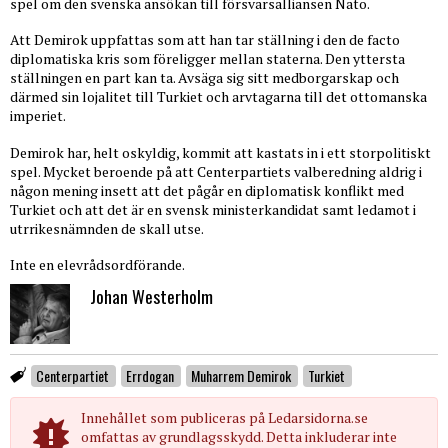
spel om den svenska ansökan till försvarsalliansen Nato.
Att Demirok uppfattas som att han tar ställning i den de facto
diplomatiska kris som föreligger mellan staterna. Den yttersta
ställningen en part kan ta. Avsäga sig sitt medborgarskap och
därmed sin lojalitet till Turkiet och arvtagarna till det ottomanska
imperiet.
Demirok har, helt oskyldig, kommit att kastats in i ett storpolitiskt
spel. Mycket beroende på att Centerpartiets valberedning aldrig i
någon mening insett att det pågår en diplomatisk konflikt med
Turkiet och att det är en svensk ministerkandidat samt ledamot i
utrrikesnämnden de skall utse.
Inte en elevrådsordförande.
Johan Westerholm
Centerpartiet
Errdogan
Muharrem Demirok
Turkiet
Innehållet som publiceras på Ledarsidorna.se
omfattas av grundlagsskydd. Detta inkluderar inte