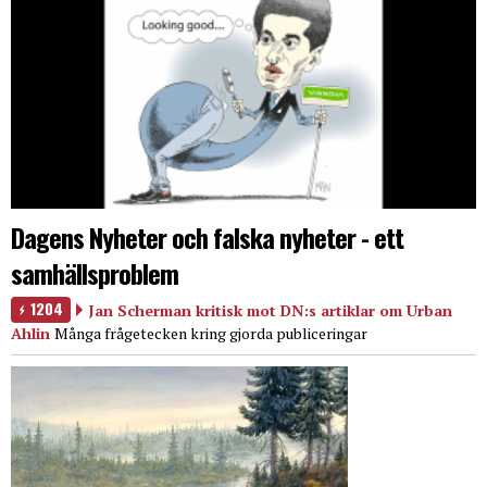
Dagens Nyheter och falska nyheter - ett
samhällsproblem
1204
Jan Scherman kritisk mot DN:s artiklar om Urban
Ahlin
Många frågetecken kring gjorda publiceringar