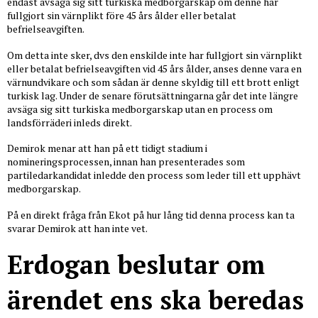
endast avsäga sig sitt turkiska medborgarskap om denne har
fullgjort sin värnplikt före 45 års ålder eller betalat
befrielseavgiften.
Om detta inte sker, dvs den enskilde inte har fullgjort sin värnplikt
eller betalat befrielseavgiften vid 45 års ålder, anses denne vara en
värnundvikare och som sådan är denne skyldig till ett brott enligt
turkisk lag. Under de senare förutsättningarna går det inte längre
avsäga sig sitt turkiska medborgarskap utan en process om
landsförräderi inleds direkt.
Demirok menar att han på ett tidigt stadium i
nomineringsprocessen, innan han presenterades som
partiledarkandidat inledde den process som leder till ett upphävt
medborgarskap.
På en direkt fråga från Ekot på hur lång tid denna process kan ta
svarar Demirok att han inte vet.
Erdogan beslutar om
ärendet ens ska beredas