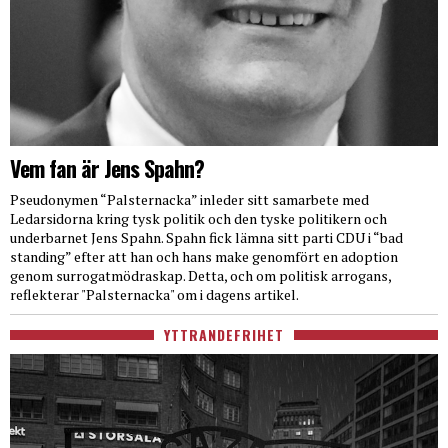
Vem fan är Jens Spahn?
Pseudonymen “Palsternacka” inleder sitt samarbete med
Ledarsidorna kring tysk politik och den tyske politikern och
underbarnet Jens Spahn. Spahn fick lämna sitt parti CDU i “bad
standing” efter att han och hans make genomfört en adoption
genom surrogatmödraskap. Detta, och om politisk arrogans,
reflekterar "Palsternacka" om i dagens artikel.
YTTRANDEFRIHET