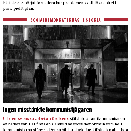
EU inte ens börjat formulera hur problemen skall lösas på ett
principiellt plan.
SOCIALDEMOKRATERNAS HISTORIA
Ingen misstänkte kommunistjägaren
I den svenska arbetarrörelsens
självbild är antikommunismen
en hederssak. Det finns en självbild av socialdemokratin som höll
kommunisterna stången. Denna bild är dock långt ifrån den absoluta