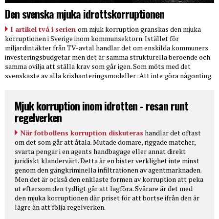
Den svenska mjuka idrottskorruptionen
I artikel två i serien
om mjuk korruption granskas den mjuka
korruptionen i Sverige inom kommunsektorn. Istället för
miljardintäkter från TV-avtal handlar det om enskilda kommuners
investeringsbudgetar men det är samma strukturella beroende och
samma ovilja att ställa krav som går igen. Som möts med det
svenskaste av alla krishanteringsmodeller: Att inte göra någonting.
Mjuk korruption inom idrotten - resan runt
regelverken
När fotbollens korruption diskuteras
handlar det oftast
om det som går att åtala. Mutade domare, riggade matcher,
svarta pengar i en agents handbagage eller annat direkt
juridiskt klandervärt. Detta är en bister verklighet inte minst
genom den gängkriminella infiltrationen av agentmarknaden.
Men det är också den enklaste formen av korruption att peka
ut eftersom den tydligt går att lagföra. Svårare är det med
den mjuka korruptionen där priset för att bortse ifrån den är
lägre än att följa regelverken.