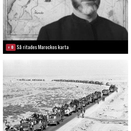
Så ritades Marockos karta
0