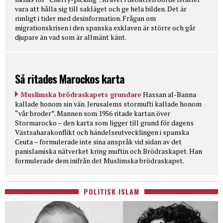
vara att hålla sig till sakläget och ge hela bilden. Det är
rimligt i tider med desinformation. Frågan om
migrationskrisen i den spanska exklaven är större och går
djupare än vad som är allmänt känt.
Så ritades Marockos karta
Muslimska brödraskapets grundare
Hassan al-Banna
kallade honom sin vän. Jerusalems stormufti kallade honom
“vår broder”. Mannen som 1956 ritade kartan över
Stormarocko – den karta som ligger till grund för dagens
Västsaharakonflikt och händelseutvecklingen i spanska
Ceuta – formulerade inte sina anspråk vid sidan av det
panislamiska nätverket kring muftin och Brödraskapet. Han
formulerade dem inifrån det Muslimska brödraskapet.
POLITISK ISLAM