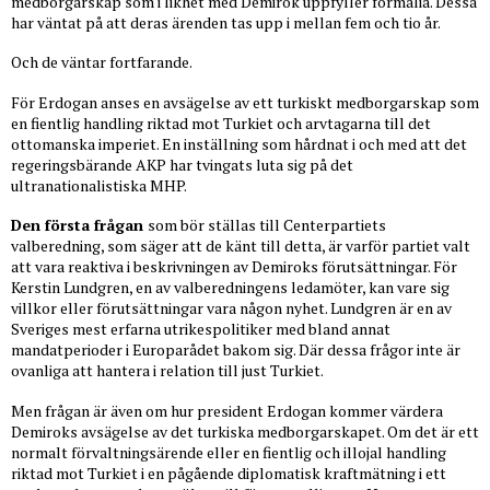
medborgarskap som i likhet med Demirok uppfyller formalia. Dessa
har väntat på att deras ärenden tas upp i mellan fem och tio år.
Och de väntar fortfarande.
För Erdogan anses en avsägelse av ett turkiskt medborgarskap som
en fientlig handling riktad mot Turkiet och arvtagarna till det
ottomanska imperiet. En inställning som hårdnat i och med att det
regeringsbärande AKP har tvingats luta sig på det
ultranationalistiska MHP.
Den första frågan
som bör ställas till Centerpartiets
valberedning, som säger att de känt till detta, är varför partiet valt
att vara reaktiva i beskrivningen av Demiroks förutsättningar. För
Kerstin Lundgren, en av valberedningens ledamöter, kan vare sig
villkor eller förutsättningar vara någon nyhet. Lundgren är en av
Sveriges mest erfarna utrikespolitiker med bland annat
mandatperioder i Europarådet bakom sig. Där dessa frågor inte är
ovanliga att hantera i relation till just Turkiet.
Men frågan är även om hur president Erdogan kommer värdera
Demiroks avsägelse av det turkiska medborgarskapet. Om det är ett
normalt förvaltningsärende eller en fientlig och illojal handling
riktad mot Turkiet i en pågående diplomatisk kraftmätning i ett