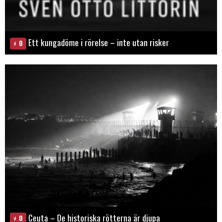
Ett kungadöme i rörelse – inte utan risker
0
Ceuta – De historiska rötterna är djupa
0