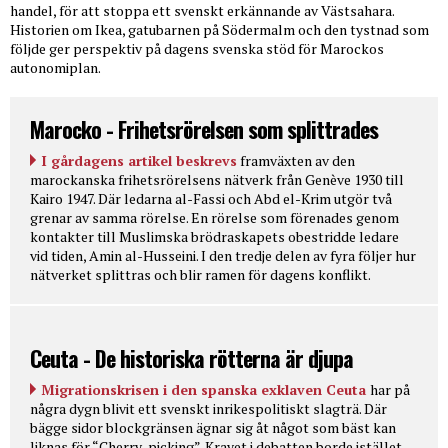
handel, för att stoppa ett svenskt erkännande av Västsahara.
Historien om Ikea, gatubarnen på Södermalm och den tystnad som
följde ger perspektiv på dagens svenska stöd för Marockos
autonomiplan.
Marocko - Frihetsrörelsen som splittrades
I gårdagens artikel beskrevs
framväxten av den
marockanska frihetsrörelsens nätverk från Genève 1930 till
Kairo 1947. Där ledarna al-Fassi och Abd el-Krim utgör två
grenar av samma rörelse. En rörelse som förenades genom
kontakter till Muslimska brödraskapets obestridde ledare
vid tiden, Amin al-Husseini. I den tredje delen av fyra följer hur
nätverket splittras och blir ramen för dagens konflikt.
Ceuta - De historiska rötterna är djupa
Migrationskrisen i den spanska exklaven Ceuta
har på
några dygn blivit ett svenskt inrikespolitiskt slagträ. Där
bägge sidor blockgränsen ägnar sig åt något som bäst kan
liknas för “Cherry-picking”. Kravet i debatten borde istället