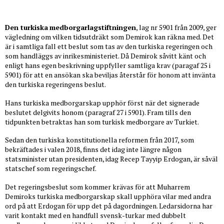
Den turkiska
medborgarlagstiftningen
, lag nr 5901 från 2009, ger
vägledning om vilken tidsutdräkt som Demirok kan räkna med. Det
är i samtliga fall ett beslut som tas av den turkiska regeringen och
som handläggs av inrikesministeriet. Då Demirok såvitt känt och
enligt hans egen beskrivning uppfyller samtliga krav (paragaf 25 i
5901) för att en ansökan ska beviljas återstår för honom att invänta
den turkiska regeringens beslut.
Hans turkiska medborgarskap upphör först när det signerade
beslutet delgivits honom (paragraf 27 i 5901). Fram tills den
tidpunkten betraktas han som turkisk medborgare av Turkiet.
Sedan den turkiska konstitutionella reformen från 2017, som
bekräftades i valen 2018, finns det idag inte längre någon
statsminister utan presidenten, idag Recep Tayyip Erdogan, är såväl
statschef som regeringschef.
Det regeringsbeslut som kommer krävas för att Muharrem
Demiroks turkiska medborgarskap skall upphöra vilar med andra
ord på att Erdogan för upp det på dagordningen. Ledarsidorna har
varit kontakt med en handfull svensk-turkar med dubbelt