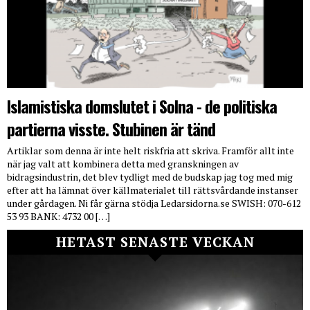
Islamistiska domslutet i Solna - de politiska
partierna visste. Stubinen är tänd
Artiklar som denna är inte helt riskfria att skriva. Framför allt inte
när jag valt att kombinera detta med granskningen av
bidragsindustrin, det blev tydligt med de budskap jag tog med mig
efter att ha lämnat över källmaterialet till rättsvårdande instanser
under gårdagen. Ni får gärna stödja Ledarsidorna.se SWISH: 070-612
53 93 BANK: 4732 00 […]
HETAST SENASTE VECKAN