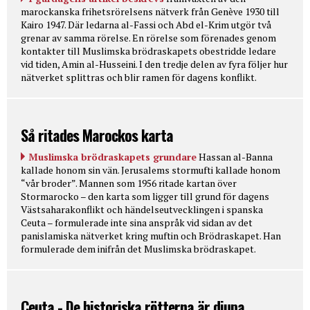
marockanska frihetsrörelsens nätverk från Genève 1930 till
Kairo 1947. Där ledarna al-Fassi och Abd el-Krim utgör två
grenar av samma rörelse. En rörelse som förenades genom
kontakter till Muslimska brödraskapets obestridde ledare
vid tiden, Amin al-Husseini. I den tredje delen av fyra följer hur
nätverket splittras och blir ramen för dagens konflikt.
Så ritades Marockos karta
Muslimska brödraskapets grundare
Hassan al-Banna
kallade honom sin vän. Jerusalems stormufti kallade honom
“vår broder”. Mannen som 1956 ritade kartan över
Stormarocko – den karta som ligger till grund för dagens
Västsaharakonflikt och händelseutvecklingen i spanska
Ceuta – formulerade inte sina anspråk vid sidan av det
panislamiska nätverket kring muftin och Brödraskapet. Han
formulerade dem inifrån det Muslimska brödraskapet.
Ceuta - De historiska rötterna är djupa