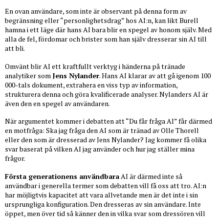
En ovan användare, som inte är observant på denna form av
begränsning eller “personlighetsdrag” hos AI:n, kan likt Burell
hamna i ett läge där hans AI bara blir en spegel av honom själv. Med
alla de fel, fördomar och brister som han själv dresserar sin AI till
att bli.
Omvänt blir AI ett kraftfullt verktyg i händerna på tränade
analytiker som
Jens Nylander
. Hans AI klarar av att gå igenom 100
000-tals dokument, extrahera en viss typ av information,
strukturera denna och göra kvalificerade analyser. Nylanders AI är
även den en spegel av användaren.
När argumentet kommer i debatten att “Du får fråga AI” får därmed
en motfråga: Ska jag fråga den AI som är tränad av Olle Thorell
eller den som är dresserad av Jens Nylander? Jag kommer få olika
svar baserat på vilken AI jag använder och hur jag ställer mina
frågor.
Första generationens användbara
AI är därmed inte så
användbar i generella termer som debatten vill få oss att tro. AI:n
har möjligtvis kapacitet att vara allvetande men är det inte i sin
ursprungliga konfiguration. Den dresseras av sin användare. Inte
öppet, men över tid så känner den in vilka svar som dressören vill