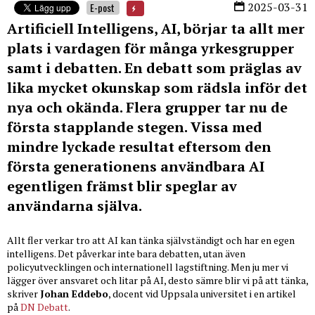
2025-03-31
E-post
Artificiell Intelligens, AI, börjar ta allt mer
plats i vardagen för många yrkesgrupper
samt i debatten. En debatt som präglas av
lika mycket okunskap som rädsla inför det
nya och okända. Flera grupper tar nu de
första stapplande stegen. Vissa med
mindre lyckade resultat eftersom den
första generationens användbara AI
egentligen främst blir speglar av
användarna själva.
Allt fler verkar tro att AI kan tänka självständigt och har en egen
intelligens. Det påverkar inte bara debatten, utan även
policyutvecklingen och internationell lagstiftning. Men ju mer vi
lägger över ansvaret och litar på AI, desto sämre blir vi på att tänka,
skriver
Johan Eddebo
, docent vid Uppsala universitet i en artikel
på
DN Debatt
.