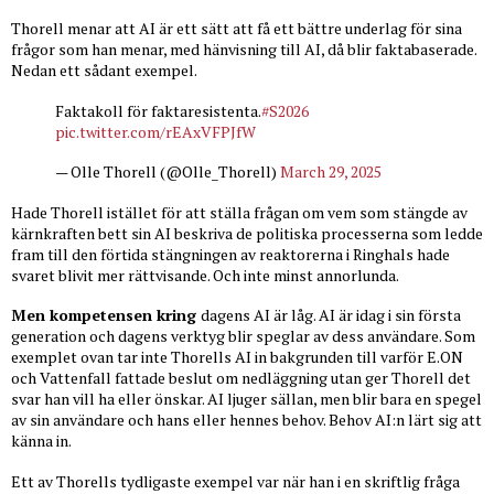
Thorell menar att AI är ett sätt att få ett bättre underlag för sina
frågor som han menar, med hänvisning till AI, då blir faktabaserade.
Nedan ett sådant exempel.
Faktakoll för faktaresistenta.
#S2026
pic.twitter.com/rEAxVFPJfW
— Olle Thorell (@Olle_Thorell)
March 29, 2025
Hade Thorell istället för att ställa frågan om vem som stängde av
kärnkraften bett sin AI beskriva de politiska processerna som ledde
fram till den förtida stängningen av reaktorerna i Ringhals hade
svaret blivit mer rättvisande. Och inte minst annorlunda.
Men kompetensen kring
dagens AI är låg. AI är idag i sin första
generation och dagens verktyg blir speglar av dess användare. Som
exemplet ovan tar inte Thorells AI in bakgrunden till varför E.ON
och Vattenfall fattade beslut om nedläggning utan ger Thorell det
svar han vill ha eller önskar. AI ljuger sällan, men blir bara en spegel
av sin användare och hans eller hennes behov. Behov AI:n lärt sig att
känna in.
Ett av Thorells tydligaste exempel var när han i en skriftlig fråga