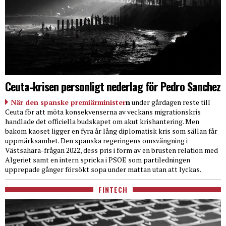
Ceuta-krisen personligt nederlag för Pedro Sanchez
När den spanske premiärminister
n
under gårdagen reste till
Ceuta för att möta konsekvenserna av veckans migrationskris
handlade det officiella budskapet om akut krishantering. Men
bakom kaoset ligger en fyra år lång diplomatisk kris som sällan får
uppmärksamhet. Den spanska regeringens omsvängning i
Västsahara-frågan 2022, dess pris i form av en brusten relation med
Algeriet samt en intern spricka i PSOE som partiledningen
upprepade gånger försökt sopa under mattan utan att lyckas.
FINTECH