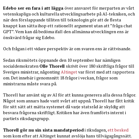
Edebo ser en fara i att lägga
över ansvaret för merparten av vårt
vetenskapliga och kulturella utvecklingsarbete på AI-tekniken, och
när den förslappande tilliten till teknologin gör att de flesta
knappt kan sätta ihop ett rationellt argument utan att ”fråga chat
GPT”. Vem kan då bedöma ifall den allmänna utvecklingen ens är
önskvärd frågar sig Edebo.
Och frågan i ett vidare perspektiv är om svaren ens är rättvisande.
Sedan riksmötets öppnande den 10 september har nämligen
socialdemokraten
Olle Thorell
skrivit över 180 skriftliga frågor till
Sveriges ministrar, någonting
Altinget
var först med att rapportera
om. Det innebär i genomsnitt 18 frågor i veckan, frågor som
ministrarna måste svara på.
Thorell har använt sig av AI för att kunna generera alla dessa frågor.
Något som annars hade varit svårt att uppnå. Thorell har fått kritik
för sitt sätt att mätta systemet då varje statsråd är skyldig att
besvara frågorna skriftligt. Kritiken har även framförts internt i
partiets riksdagsgrupp.
Thorell gör nu sin sista mandatperiod
i riksdagen,
ett besked
som kom efter att Altinget kunnat avslöja hans tillvägagångssätt.