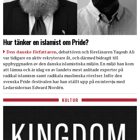
Hur tänker en islamist om Pride?
Den danske författaren
, debattören och föreläsaren Yaqoub Ali
var tidigare en aktiv rekryterare åt, och därmed bidragit till
uppbyggnaden av den danska islamistiska miljön. En miljö han kom
att lämna och är idag en av landets mest anlitade experter på
radikal islamism samt radikala muslimska rörelser. Inför den
svenska Pride-festivalen har han ställt upp på en intervju med
Ledarsidornas Edward Nordén.
KULTUR