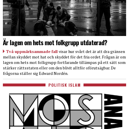
Är lagen om hets mot folkgrupp utdaterad?
Två uppmärksammade fall
visar hur svårt det är att dra gränsen
mellan skyddet mot hat och skyddet för det fria ordet. Frågan är om
lagen om hets mot folkgrupp fortfarande tillämpas på ett sätt som
stärker rättsstaten eller om den blivit alltför oförutsägbar. De
frågorna ställer sig Edward Nordén.
POLITISK ISLAM