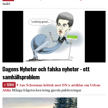
makt
Dagens Nyheter och falska nyheter - ett
samhällsproblem
1204
Jan Scherman kritisk mot DN:s artiklar om Urban
Ahlin
Många frågetecken kring gjorda publiceringar