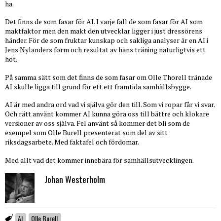
ha.
Det finns de som fasar för AI. I varje fall de som fasar för AI som
maktfaktor men den makt den utvecklar ligger i just dressörens
händer. För de som fruktar kunskap och sakliga analyser är en AI i
Jens Nylanders form och resultat av hans träning naturligtvis ett
hot.
På samma sätt som det finns de som fasar om Olle Thorell tränade
AI skulle ligga till grund för ett ett framtida samhällsbygge.
AI är med andra ord vad vi själva gör den till. Som vi ropar får vi svar.
Och rätt använt kommer AI kunna göra oss till bättre och klokare
versioner av oss själva. Fel använt så kommer det bli som de
exempel som Olle Burell presenterat som del av sitt
riksdagsarbete. Med faktafel och fördomar.
Med allt vad det kommer innebära för samhällsutvecklingen.
Johan Westerholm
AI
Olle Burell