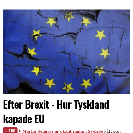
Efter Brexit - Hur Tyskland
kapade EU
660
Martin Selmayr är okänt namn i Sverige
Fått stor