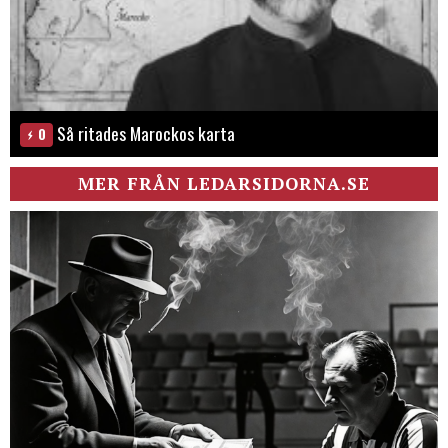
Så ritades Marockos karta
0
MER FRÅN LEDARSIDORNA.SE