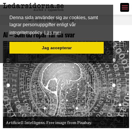
Ledarsidorna.se
Denna sida använder sig av cookies, samt
Tipsa oss idag
lagrar personuppgifter enligt vår
AI – Som du ropar får du svar
integritetspolicy
Läs mer
Jag accepterar
Artificiell Intelligens. Free image from Pixabay.