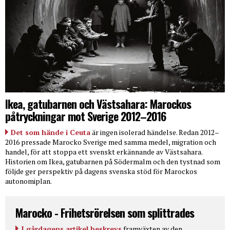
Ikea, gatubarnen och Västsahara: Marockos
påtryckningar mot Sverige 2012–2016
Det som hände i Ceuta
är ingen isolerad händelse. Redan 2012–
2016 pressade Marocko Sverige med samma medel, migration och
handel, för att stoppa ett svenskt erkännande av Västsahara.
Historien om Ikea, gatubarnen på Södermalm och den tystnad som
följde ger perspektiv på dagens svenska stöd för Marockos
autonomiplan.
Marocko - Frihetsrörelsen som splittrades
I gårdagens artikel beskrevs
framväxten av den