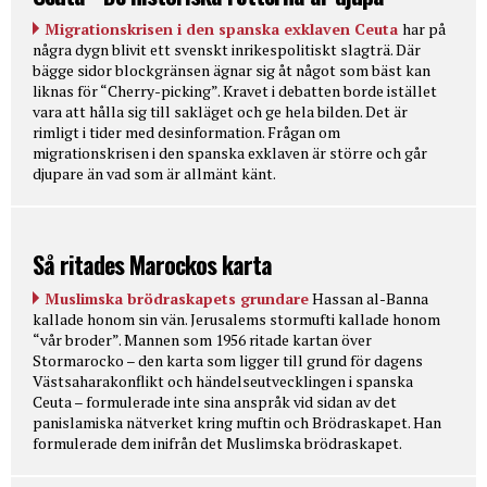
Migrationskrisen i den spanska exklaven Ceuta
har på
några dygn blivit ett svenskt inrikespolitiskt slagträ. Där
bägge sidor blockgränsen ägnar sig åt något som bäst kan
liknas för “Cherry-picking”. Kravet i debatten borde istället
vara att hålla sig till sakläget och ge hela bilden. Det är
rimligt i tider med desinformation. Frågan om
migrationskrisen i den spanska exklaven är större och går
djupare än vad som är allmänt känt.
Så ritades Marockos karta
Muslimska brödraskapets grundare
Hassan al-Banna
kallade honom sin vän. Jerusalems stormufti kallade honom
“vår broder”. Mannen som 1956 ritade kartan över
Stormarocko – den karta som ligger till grund för dagens
Västsaharakonflikt och händelseutvecklingen i spanska
Ceuta – formulerade inte sina anspråk vid sidan av det
panislamiska nätverket kring muftin och Brödraskapet. Han
formulerade dem inifrån det Muslimska brödraskapet.