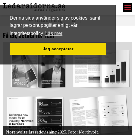
Ledarsidorna.se
Denna sida använder sig av cookies, samt
Tipsa oss idag
lagrar personuppgifter enligt vår
Få en, betala för fem
integritetspolicy
Läs mer
Jag accepterar
Northvolts årsredovisning 2023. Foto: Northvolt.