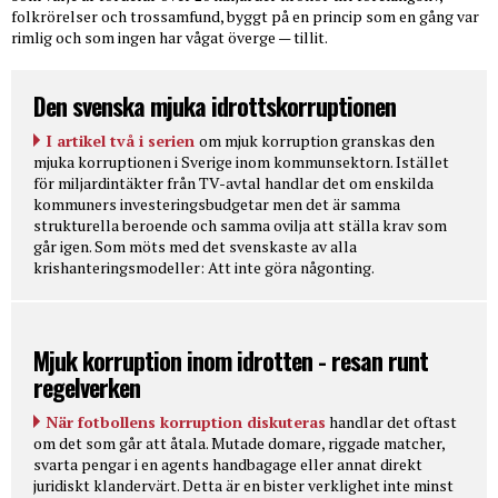
folkrörelser och trossamfund, byggt på en princip som en gång var
rimlig och som ingen har vågat överge — tillit.
Den svenska mjuka idrottskorruptionen
I artikel två i serien
om mjuk korruption granskas den
mjuka korruptionen i Sverige inom kommunsektorn. Istället
för miljardintäkter från TV-avtal handlar det om enskilda
kommuners investeringsbudgetar men det är samma
strukturella beroende och samma ovilja att ställa krav som
går igen. Som möts med det svenskaste av alla
krishanteringsmodeller: Att inte göra någonting.
Mjuk korruption inom idrotten - resan runt
regelverken
När fotbollens korruption diskuteras
handlar det oftast
om det som går att åtala. Mutade domare, riggade matcher,
svarta pengar i en agents handbagage eller annat direkt
juridiskt klandervärt. Detta är en bister verklighet inte minst