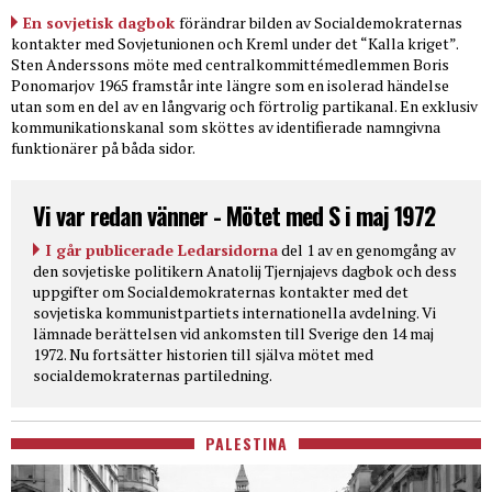
En sovjetisk dagbok
förändrar bilden av Socialdemokraternas
kontakter med Sovjetunionen och Kreml under det “Kalla kriget”.
Sten Anderssons möte med centralkommittémedlemmen Boris
Ponomarjov 1965 framstår inte längre som en isolerad händelse
utan som en del av en långvarig och förtrolig partikanal. En exklusiv
kommunikationskanal som sköttes av identifierade namngivna
funktionärer på båda sidor.
Vi var redan vänner - Mötet med S i maj 1972
I går publicerade Ledarsidorna
del 1 av en genomgång av
den sovjetiske politikern Anatolij Tjernjajevs dagbok och dess
uppgifter om Socialdemokraternas kontakter med det
sovjetiska kommunistpartiets internationella avdelning. Vi
lämnade berättelsen vid ankomsten till Sverige den 14 maj
1972. Nu fortsätter historien till själva mötet med
socialdemokraternas partiledning.
PALESTINA