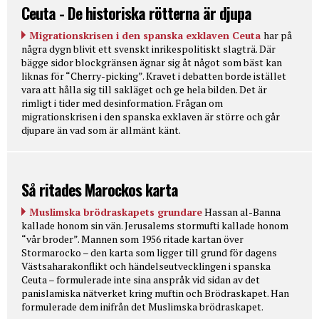
Ceuta - De historiska rötterna är djupa
Migrationskrisen i den spanska exklaven Ceuta
har på
några dygn blivit ett svenskt inrikespolitiskt slagträ. Där
bägge sidor blockgränsen ägnar sig åt något som bäst kan
liknas för “Cherry-picking”. Kravet i debatten borde istället
vara att hålla sig till sakläget och ge hela bilden. Det är
rimligt i tider med desinformation. Frågan om
migrationskrisen i den spanska exklaven är större och går
djupare än vad som är allmänt känt.
Så ritades Marockos karta
Muslimska brödraskapets grundare
Hassan al-Banna
kallade honom sin vän. Jerusalems stormufti kallade honom
“vår broder”. Mannen som 1956 ritade kartan över
Stormarocko – den karta som ligger till grund för dagens
Västsaharakonflikt och händelseutvecklingen i spanska
Ceuta – formulerade inte sina anspråk vid sidan av det
panislamiska nätverket kring muftin och Brödraskapet. Han
formulerade dem inifrån det Muslimska brödraskapet.