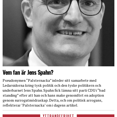
Vem fan är Jens Spahn?
Pseudonymen “Palsternacka” inleder sitt samarbete med
Ledarsidorna kring tysk politik och den tyske politikern och
underbarnet Jens Spahn. Spahn fick lämna sitt parti CDU i “bad
standing” efter att han och hans make genomfört en adoption
genom surrogatmödraskap. Detta, och om politisk arrogans,
reflekterar "Palsternacka" om i dagens artikel.
YTTRANDEFRIHET