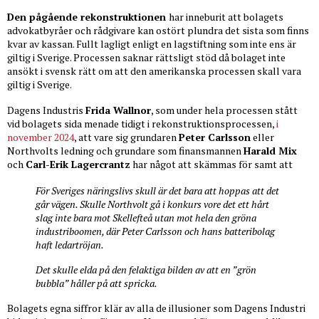
Den pågående rekonstruktionen
har inneburit att bolagets
advokatbyråer och rådgivare kan ostört plundra det sista som finns
kvar av kassan. Fullt lagligt enligt en lagstiftning som inte ens är
giltig i Sverige. Processen saknar rättsligt stöd då bolaget inte
ansökt i svensk rätt om att den amerikanska processen skall vara
giltig i Sverige.
Dagens Industris
Frida Wallnor
, som under hela processen stått
vid bolagets sida menade tidigt i rekonstruktionsprocessen,
i
november 2024
, att vare sig grundaren
Peter Carlsson
eller
Northvolts ledning och grundare som finansmannen
Harald Mix
och
Carl-Erik Lagercrantz
har något att skämmas för samt att
För Sveriges näringslivs skull är det bara att hoppas att det
går vägen. Skulle Northvolt gå i konkurs vore det ett hårt
slag inte bara mot Skellefteå utan mot hela den gröna
industriboomen, där Peter Carlsson och hans batteribolag
haft ledartröjan.
Det skulle elda på den felaktiga bilden av att en ”grön
bubbla” håller på att spricka.
Bolagets egna siffror klär av alla de illusioner som Dagens Industri