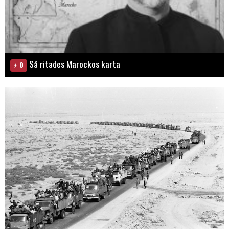
Så ritades Marockos karta
0