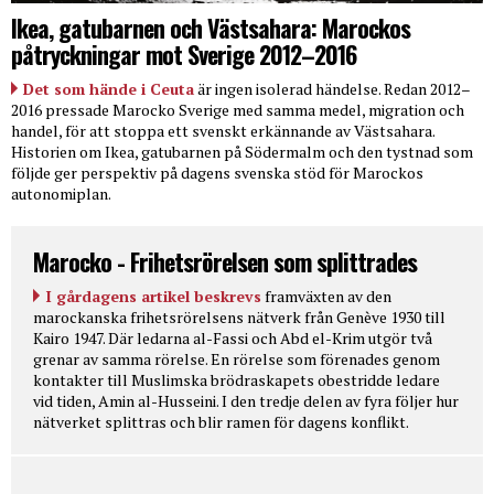
Ikea, gatubarnen och Västsahara: Marockos
påtryckningar mot Sverige 2012–2016
Det som hände i Ceuta
är ingen isolerad händelse. Redan 2012–
2016 pressade Marocko Sverige med samma medel, migration och
handel, för att stoppa ett svenskt erkännande av Västsahara.
Historien om Ikea, gatubarnen på Södermalm och den tystnad som
följde ger perspektiv på dagens svenska stöd för Marockos
autonomiplan.
Marocko - Frihetsrörelsen som splittrades
I gårdagens artikel beskrevs
framväxten av den
marockanska frihetsrörelsens nätverk från Genève 1930 till
Kairo 1947. Där ledarna al-Fassi och Abd el-Krim utgör två
grenar av samma rörelse. En rörelse som förenades genom
kontakter till Muslimska brödraskapets obestridde ledare
vid tiden, Amin al-Husseini. I den tredje delen av fyra följer hur
nätverket splittras och blir ramen för dagens konflikt.