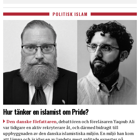
POLITISK ISLAM
Hur tänker en islamist om Pride?
Den danske författaren
, debattören och föreläsaren Yaqoub Ali
var tidigare en aktiv rekryterare åt, och därmed bidragit till
uppbyggnaden av den danska islamistiska miljön. En miljö han kom
att lämna och är idag en av landets mest anlitade experter på