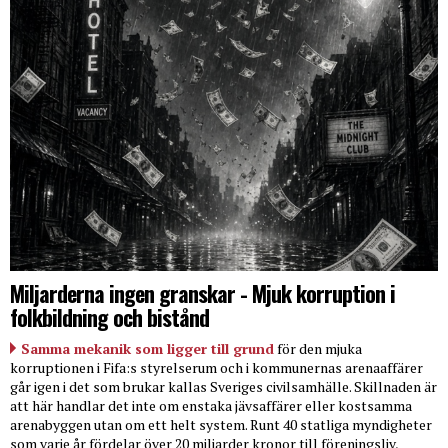
Miljarderna ingen granskar - Mjuk korruption i
folkbildning och bistånd
Samma mekanik som ligger till grund
för den mjuka
korruptionen i Fifa:s styrelserum och i kommunernas arenaaffärer
går igen i det som brukar kallas Sveriges civilsamhälle. Skillnaden är
att här handlar det inte om enstaka jävsaffärer eller kostsamma
arenabyggen utan om ett helt system. Runt 40 statliga myndigheter
som varje år fördelar över 20 miljarder kronor till föreningsliv,