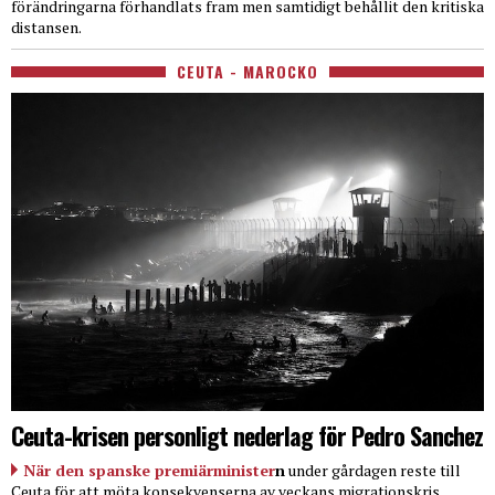
förändringarna förhandlats fram men samtidigt behållit den kritiska
distansen.
CEUTA - MAROCKO
Ceuta-krisen personligt nederlag för Pedro Sanchez
När den spanske premiärminister
n
under gårdagen reste till
Ceuta för att möta konsekvenserna av veckans migrationskris