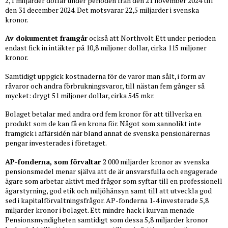
2,1 miljarder dollar under perioden från den 21 november 2024 till
den 31 december 2024. Det motsvarar 22,5 miljarder i svenska
kronor.
Av dokumentet framgår
också att Northvolt Ett under perioden
endast fick in intäkter på 10,8 miljoner dollar, cirka 115 miljoner
kronor.
Samtidigt uppgick kostnaderna för de varor man sålt, i form av
råvaror och andra förbrukningsvaror, till nästan fem gånger så
mycket: drygt 51 miljoner dollar, cirka 545 mkr.
Bolaget betalar med andra ord fem kronor för att tillverka en
produkt som de kan få en krona för. Något som sannolikt inte
framgick i affärsidén när bland annat de svenska pensionärernas
pengar investerades i företaget.
AP-fonderna, som förvaltar
2 000 miljarder kronor av svenska
pensionsmedel menar själva att de är ansvarsfulla och engagerade
ägare som arbetar aktivt med frågor som syftar till en professionell
ägarstyrning, god etik och miljöhänsyn samt till att utveckla god
sed i kapitalförvaltningsfrågor. AP-fonderna 1-4 investerade 5,8
miljarder kronor i bolaget. Ett mindre hack i kurvan menade
Pensionsmyndigheten samtidigt som dessa 5,8 miljarder kronor