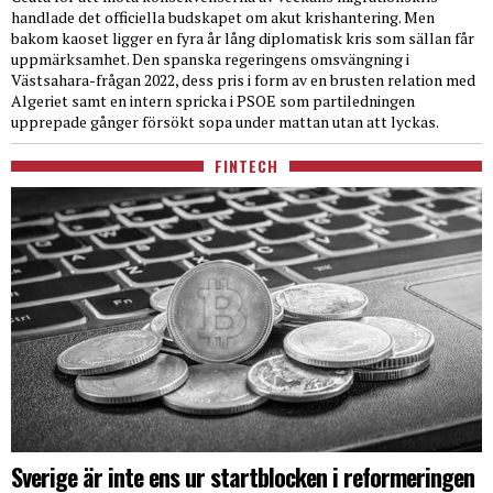
handlade det officiella budskapet om akut krishantering. Men
bakom kaoset ligger en fyra år lång diplomatisk kris som sällan får
uppmärksamhet. Den spanska regeringens omsvängning i
Västsahara-frågan 2022, dess pris i form av en brusten relation med
Algeriet samt en intern spricka i PSOE som partiledningen
upprepade gånger försökt sopa under mattan utan att lyckas.
FINTECH
Sverige är inte ens ur startblocken i reformeringen