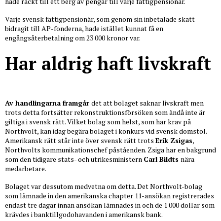
hade räckt till ett berg av pengar till varje fattigpensionär.
Varje svensk fattigpensionär, som genom sin inbetalade skatt
bidragit till AP-fonderna, hade istället kunnat få en
engångsåterbetalning om 23 000 kronor var.
Har aldrig haft livskraft
Av handlingarna framgår
det att bolaget saknar livskraft men
trots detta fortsätter rekonstruktionsförsöken som ändå inte är
giltiga i svensk rätt. Vilket bolag som helst, som har krav på
Northvolt, kan idag begära bolaget i konkurs vid svensk domstol.
Amerikansk rätt står inte över svensk rätt trots
Erik Zsigas
,
Northvolts kommunikationschef påståenden. Zsiga har en bakgrund
som den tidigare stats- och utrikesministern
Carl Bildts
nära
medarbetare.
Bolaget var dessutom medvetna om detta. Det Northvolt-bolag
som lämnade in den amerikanska chapter 11-ansökan registrerades
endast tre dagar innan ansökan lämnades in och de 1 000 dollar som
krävdes i banktillgodohavanden i amerikansk bank.