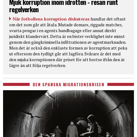
Mjuk korruption inom idrotten - resan runt
regelverken
När fotbollens korruption diskuteras
handlar det oftast
om det som går att åtala. Mutade domare, riggade matcher,
svarta pengar i en agents handbagage eller annat direkt
juridiskt klandervärt. Detta är en bister verklighet inte minst
genom den gängkriminella infiltrationen av agentmarknaden.
Men det är också den enklaste formen av korruption att peka
ut eftersom den tydligt går att lagföra. Svårare är det med
den mjuka korruptionen där priset för att bortse ifrån den är
lägre än att följa regelverken.
DEN SPANSKA MIGRATIONSKRISEN