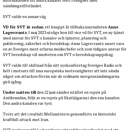
informationen till andra kanaler. Helt i enlighet med
sändningstillståndet.
SVT valde en annan väg.
VD för SVT är sedan
ett knappt år tillbaka journalisten
Anne
Lagercrantz
. I maj 2023 utsågs hon till vice vd för SVT, en ny tjänst
med ansvar för SVT:s kanaler och tjänster, planering och
publicering, säkerhet och beredskap. Anne Lagercrantz anses vara
en av Sveriges mest erfarna mediechefer och som tidigare ansvar för
SVT beredskap väl medveten om SVT:s beredskapsuppdrag.
SVT valde till skillnad från sitt syskonföretag Sveriges Radio och
helt i motsats till sina europeiska motsvarigheter att inte sända
något om attacken förrän när de ordinarie morgonsändningarna
gick igång.
Under natten till
den 22 juni sändes istället en repris på
Antikrundan, följt av en repris på Skattjägarna i den ena kanalen.
Den andra kanalen var tyst.
Trots att det i realtid i Mellanöstern genomförts en historiskt
kraftfull attack mot Iran.
SVT motiverar till Ledarsidorna sitt publiceringsbeslut med att