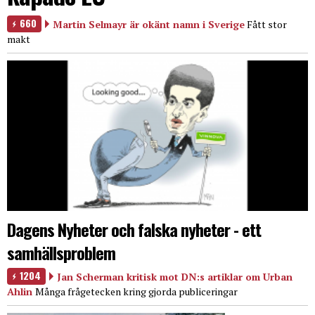
660
Martin Selmayr är okänt namn i Sverige
Fått stor
makt
Dagens Nyheter och falska nyheter - ett
samhällsproblem
1204
Jan Scherman kritisk mot DN:s artiklar om Urban
Ahlin
Många frågetecken kring gjorda publiceringar