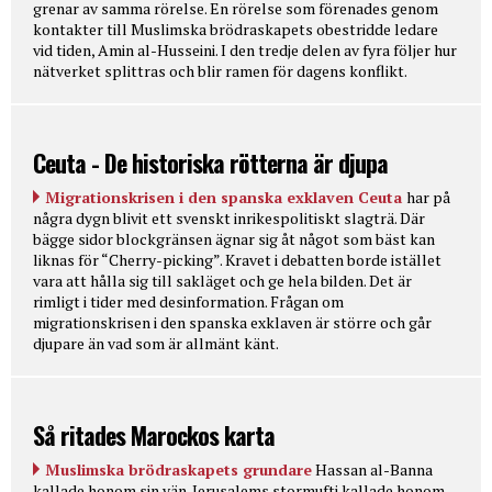
grenar av samma rörelse. En rörelse som förenades genom
kontakter till Muslimska brödraskapets obestridde ledare
vid tiden, Amin al-Husseini. I den tredje delen av fyra följer hur
nätverket splittras och blir ramen för dagens konflikt.
Ceuta - De historiska rötterna är djupa
Migrationskrisen i den spanska exklaven Ceuta
har på
några dygn blivit ett svenskt inrikespolitiskt slagträ. Där
bägge sidor blockgränsen ägnar sig åt något som bäst kan
liknas för “Cherry-picking”. Kravet i debatten borde istället
vara att hålla sig till sakläget och ge hela bilden. Det är
rimligt i tider med desinformation. Frågan om
migrationskrisen i den spanska exklaven är större och går
djupare än vad som är allmänt känt.
Så ritades Marockos karta
Muslimska brödraskapets grundare
Hassan al-Banna
kallade honom sin vän. Jerusalems stormufti kallade honom