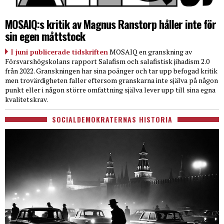
MOSAIQ:s kritik av Magnus Ranstorp håller inte för
sin egen måttstock
I juni publicerade tidskriften
MOSAIQ en granskning av
Försvarshögskolans rapport Salafism och salafistisk jihadism 2.0
från 2022. Granskningen har sina poänger och tar upp befogad kritik
men trovärdigheten faller eftersom granskarna inte själva på någon
punkt eller i någon större omfattning själva lever upp till sina egna
kvalitetskrav.
SOCIALDEMOKRATERNAS HISTORIA