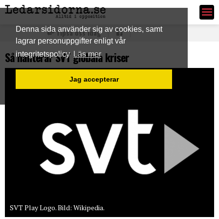
Ledarsidorna.se
Denna sida använder sig av cookies, samt
Tipsa oss idag
lagrar personuppgifter enligt vår
Så hanterar SVT globala kriser
integritetspolicy
Läs mer
Jag accepterar
SVT Play Logo. Bild: Wikipedia.