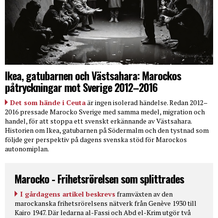
Ikea, gatubarnen och Västsahara: Marockos
påtryckningar mot Sverige 2012–2016
Det som hände i Ceuta
är ingen isolerad händelse. Redan 2012–
2016 pressade Marocko Sverige med samma medel, migration och
handel, för att stoppa ett svenskt erkännande av Västsahara.
Historien om Ikea, gatubarnen på Södermalm och den tystnad som
följde ger perspektiv på dagens svenska stöd för Marockos
autonomiplan.
Marocko - Frihetsrörelsen som splittrades
I gårdagens artikel beskrevs
framväxten av den
marockanska frihetsrörelsens nätverk från Genève 1930 till
Kairo 1947. Där ledarna al-Fassi och Abd el-Krim utgör två