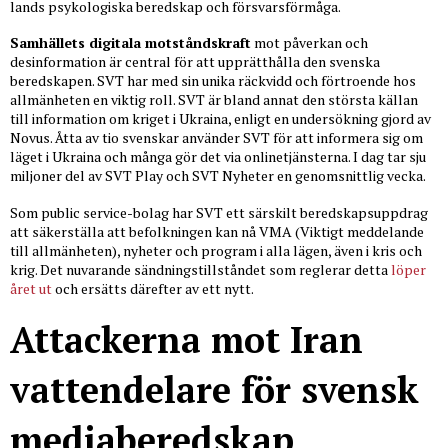
lands psykologiska beredskap och försvarsförmåga.
Samhällets digitala motståndskraft
mot påverkan och
desinformation är central för att upprätthålla den svenska
beredskapen. SVT har med sin unika räckvidd och förtroende hos
allmänheten en viktig roll. SVT är bland annat den största källan
till information om kriget i Ukraina, enligt en undersökning gjord av
Novus. Åtta av tio svenskar använder SVT för att informera sig om
läget i Ukraina och många gör det via onlinetjänsterna. I dag tar sju
miljoner del av SVT Play och SVT Nyheter en genomsnittlig vecka.
Som public service-bolag har SVT ett särskilt beredskapsuppdrag
att säkerställa att befolkningen kan nå VMA (Viktigt meddelande
till allmänheten), nyheter och program i alla lägen, även i kris och
krig. Det nuvarande sändningstillståndet som reglerar detta
löper
året ut
och ersätts därefter av ett nytt.
Attackerna mot Iran
vattendelare för svensk
mediaberedskap