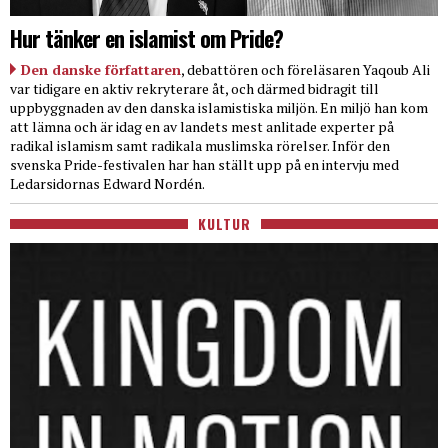
Hur tänker en islamist om Pride?
Den danske författaren
, debattören och föreläsaren Yaqoub Ali
var tidigare en aktiv rekryterare åt, och därmed bidragit till
uppbyggnaden av den danska islamistiska miljön. En miljö han kom
att lämna och är idag en av landets mest anlitade experter på
radikal islamism samt radikala muslimska rörelser. Inför den
svenska Pride-festivalen har han ställt upp på en intervju med
Ledarsidornas Edward Nordén.
KULTUR