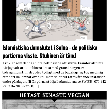
Islamistiska domslutet i Solna - de politiska
partierna visste. Stubinen är tänd
Artiklar som denna är inte helt riskfria att skriva. Framför allt inte
när jag valt att kombinera detta med granskningen av
bidragsindustrin, det blev tydligt med de budskap jag tog med mig
efter att ha lämnat över källmaterialet till rättsvårdande instanser
under gårdagen. Ni får gärna stödja Ledarsidorna.se SWISH: 070-612
53 93 BANK: 4732 00 […]
HETAST SENASTE VECKAN