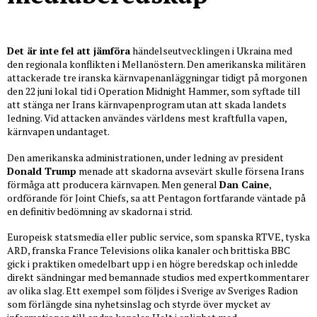
Det är inte fel att jämföra
händelseutvecklingen i Ukraina med
den regionala konflikten i Mellanöstern. Den amerikanska militären
attackerade tre iranska kärnvapenanläggningar tidigt på morgonen
den 22 juni lokal tid i Operation Midnight Hammer, som syftade till
att stänga ner Irans kärnvapenprogram utan att skada landets
ledning. Vid attacken användes världens mest kraftfulla vapen,
kärnvapen undantaget.
Den amerikanska administrationen, under ledning av president
Donald Trump
menade att skadorna avsevärt skulle försena Irans
förmåga att producera kärnvapen. Men general
Dan Caine
,
ordförande för Joint Chiefs, sa att Pentagon fortfarande väntade på
en definitiv bedömning av skadorna i strid.
Europeisk statsmedia eller public service, som spanska RTVE, tyska
ARD, franska France Televisions olika kanaler och brittiska BBC
gick i praktiken omedelbart upp i en högre beredskap och inledde
direkt sändningar med bemannade studios med expertkommentarer
av olika slag. Ett exempel som följdes i Sverige av Sveriges Radion
som förlängde sina nyhetsinslag och styrde över mycket av