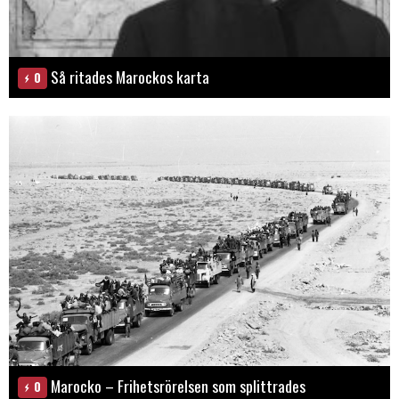
Så ritades Marockos karta
0
Marocko – Frihetsrörelsen som splittrades
0