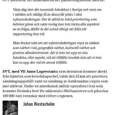
Varje dag sker det tusentals händelser i Sverige och runt om
i världen och väldigt få av dessa får plats i våra
nyhetssändningar. Det är alltid en hård prioritering som
behöver göras och varje inslag kan inte täcka alla aspekter
av en fråga, därför är det också viktigt att följa vår
rapportering över ti
d.
Man brukar tala om att nyhetsvärderingen styrs av sådant
som närhet i tid, geografisk närhet, kulturell närhet och
givetvis allmänintresset. Att vi inte tar upp en viss
händelse, eller aspekt, vid ett tillfälle innebär inte att vi inte
kan ta upp den vid ett annat tillfälle.
SVT, med VD Anne Lagercrantz
som dessutom kommer direkt
från tjänsten som beredskapschef, valde den 22 juni att prioritera
sändningsuppehåll samt en sändning av Antikrundan i repris som
mer adekvat. Under en amerikansk militär operation i Iran som
kommer förändra livet för miljontals i Mellanöstern och påverkar
100 000-tals svenskar med rötter i regionen.
Johan Westerholm