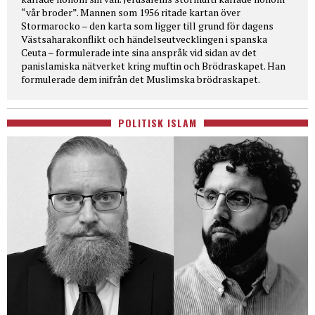
“vår broder”. Mannen som 1956 ritade kartan över
Stormarocko – den karta som ligger till grund för dagens
Västsaharakonflikt och händelseutvecklingen i spanska
Ceuta – formulerade inte sina anspråk vid sidan av det
panislamiska nätverket kring muftin och Brödraskapet. Han
formulerade dem inifrån det Muslimska brödraskapet.
POLITISK ISLAM