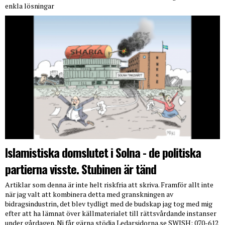
enkla lösningar
Islamistiska domslutet i Solna - de politiska
partierna visste. Stubinen är tänd
Artiklar som denna är inte helt riskfria att skriva. Framför allt inte
när jag valt att kombinera detta med granskningen av
bidragsindustrin, det blev tydligt med de budskap jag tog med mig
efter att ha lämnat över källmaterialet till rättsvårdande instanser
under gårdagen. Ni får gärna stödja Ledarsidorna.se SWISH: 070-612