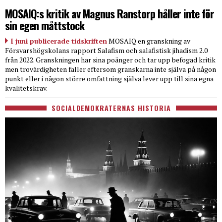
MOSAIQ:s kritik av Magnus Ranstorp håller inte för
sin egen måttstock
I juni publicerade tidskriften
MOSAIQ en granskning av
Försvarshögskolans rapport Salafism och salafistisk jihadism 2.0
från 2022. Granskningen har sina poänger och tar upp befogad kritik
men trovärdigheten faller eftersom granskarna inte själva på någon
punkt eller i någon större omfattning själva lever upp till sina egna
kvalitetskrav.
SOCIALDEMOKRATERNAS HISTORIA