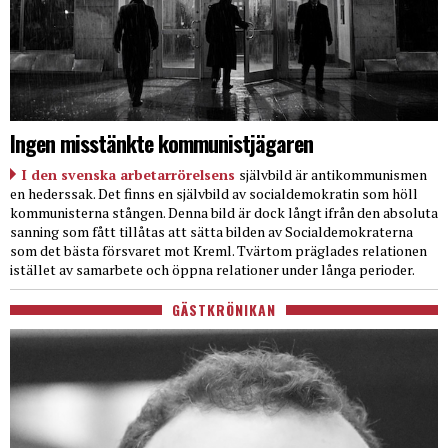
Ingen misstänkte kommunistjägaren
I den svenska arbetarrörelsens
självbild är antikommunismen
en hederssak. Det finns en självbild av socialdemokratin som höll
kommunisterna stången. Denna bild är dock långt ifrån den absoluta
sanning som fått tillåtas att sätta bilden av Socialdemokraterna
som det bästa försvaret mot Kreml. Tvärtom präglades relationen
istället av samarbete och öppna relationer under långa perioder.
GÄSTKRÖNIKAN