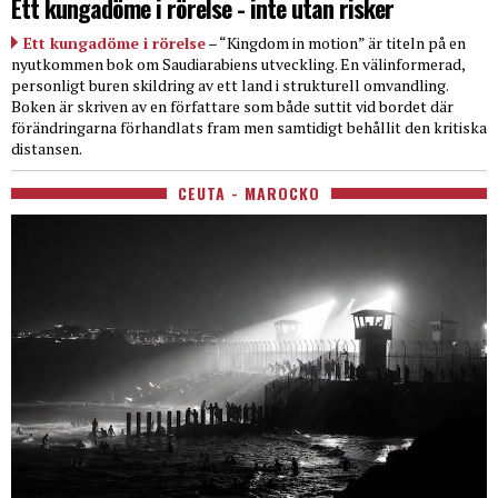
Ett kungadöme i rörelse - inte utan risker
Ett kungadöme i rörelse
– “Kingdom in motion” är titeln på en
nyutkommen bok om Saudiarabiens utveckling. En välinformerad,
personligt buren skildring av ett land i strukturell omvandling.
Boken är skriven av en författare som både suttit vid bordet där
förändringarna förhandlats fram men samtidigt behållit den kritiska
distansen.
CEUTA - MAROCKO