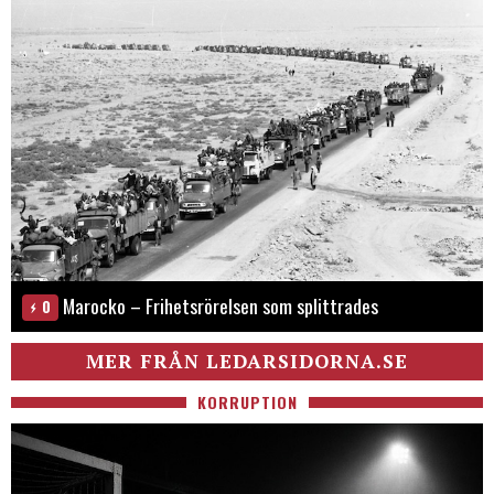
Marocko – Frihetsrörelsen som splittrades
0
MER FRÅN LEDARSIDORNA.SE
KORRUPTION