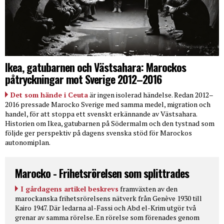
Ikea, gatubarnen och Västsahara: Marockos
påtryckningar mot Sverige 2012–2016
Det som hände i Ceuta
är ingen isolerad händelse. Redan 2012–
2016 pressade Marocko Sverige med samma medel, migration och
handel, för att stoppa ett svenskt erkännande av Västsahara.
Historien om Ikea, gatubarnen på Södermalm och den tystnad som
följde ger perspektiv på dagens svenska stöd för Marockos
autonomiplan.
Marocko - Frihetsrörelsen som splittrades
I gårdagens artikel beskrevs
framväxten av den
marockanska frihetsrörelsens nätverk från Genève 1930 till
Kairo 1947. Där ledarna al-Fassi och Abd el-Krim utgör två
grenar av samma rörelse. En rörelse som förenades genom