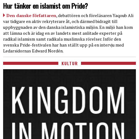
Hur tänker en islamist om Pride?
Den danske författaren
, debattören och föreläsaren Yaqoub Ali
var tidigare en aktiv rekryterare åt, och därmed bidragit till
uppbyggnaden av den danska islamistiska miljön. En miljö han kom
att lämna och är idag en av landets mest anlitade experter på
radikal islamism samt radikala muslimska rörelser. Inför den
svenska Pride-festivalen har han ställt upp på en intervju med
Ledarsidornas Edward Nordén.
KULTUR