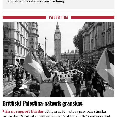
socialdemokraternas partiledning.
PALESTINA
Brittiskt Palestina-nätverk granskas
En ny rapport hävdar
att fyra av fem stora pro-palestinska
protester i Storbritannien sedan den 7 oktober 2023 i själva verket