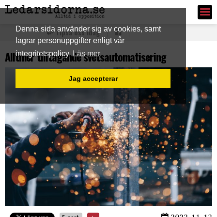
Ledarsidorna.se
Denna sida använder sig av cookies, samt
Tipsa oss idag
lagrar personuppgifter enligt vår
Alltmer tilltagande svetsautomatisering
integritetspolicy
Läs mer
Jag accepterar
2022-11-12