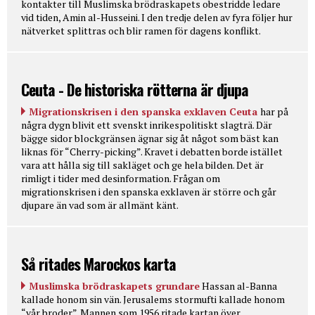
kontakter till Muslimska brödraskapets obestridde ledare
vid tiden, Amin al-Husseini. I den tredje delen av fyra följer hur
nätverket splittras och blir ramen för dagens konflikt.
Ceuta - De historiska rötterna är djupa
Migrationskrisen i den spanska exklaven Ceuta
har på
några dygn blivit ett svenskt inrikespolitiskt slagträ. Där
bägge sidor blockgränsen ägnar sig åt något som bäst kan
liknas för “Cherry-picking”. Kravet i debatten borde istället
vara att hålla sig till sakläget och ge hela bilden. Det är
rimligt i tider med desinformation. Frågan om
migrationskrisen i den spanska exklaven är större och går
djupare än vad som är allmänt känt.
Så ritades Marockos karta
Muslimska brödraskapets grundare
Hassan al-Banna
kallade honom sin vän. Jerusalems stormufti kallade honom
“vår broder”. Mannen som 1956 ritade kartan över