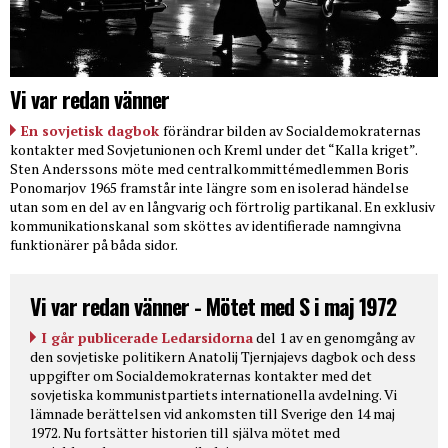
Vi var redan vänner
En sovjetisk dagbok
förändrar bilden av Socialdemokraternas
kontakter med Sovjetunionen och Kreml under det “Kalla kriget”.
Sten Anderssons möte med centralkommittémedlemmen Boris
Ponomarjov 1965 framstår inte längre som en isolerad händelse
utan som en del av en långvarig och förtrolig partikanal. En exklusiv
kommunikationskanal som sköttes av identifierade namngivna
funktionärer på båda sidor.
Vi var redan vänner - Mötet med S i maj 1972
I går publicerade Ledarsidorna
del 1 av en genomgång av
den sovjetiske politikern Anatolij Tjernjajevs dagbok och dess
uppgifter om Socialdemokraternas kontakter med det
sovjetiska kommunistpartiets internationella avdelning. Vi
lämnade berättelsen vid ankomsten till Sverige den 14 maj
1972. Nu fortsätter historien till själva mötet med