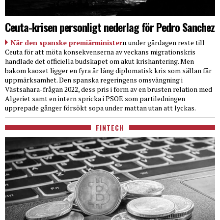
Ceuta-krisen personligt nederlag för Pedro Sanchez
När den spanske premiärminister
n
under gårdagen reste till
Ceuta för att möta konsekvenserna av veckans migrationskris
handlade det officiella budskapet om akut krishantering. Men
bakom kaoset ligger en fyra år lång diplomatisk kris som sällan får
uppmärksamhet. Den spanska regeringens omsvängning i
Västsahara-frågan 2022, dess pris i form av en brusten relation med
Algeriet samt en intern spricka i PSOE som partiledningen
upprepade gånger försökt sopa under mattan utan att lyckas.
FINTECH