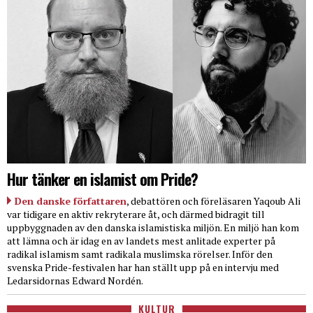
Hur tänker en islamist om Pride?
Den danske författaren
, debattören och föreläsaren Yaqoub Ali
var tidigare en aktiv rekryterare åt, och därmed bidragit till
uppbyggnaden av den danska islamistiska miljön. En miljö han kom
att lämna och är idag en av landets mest anlitade experter på
radikal islamism samt radikala muslimska rörelser. Inför den
svenska Pride-festivalen har han ställt upp på en intervju med
Ledarsidornas Edward Nordén.
KULTUR