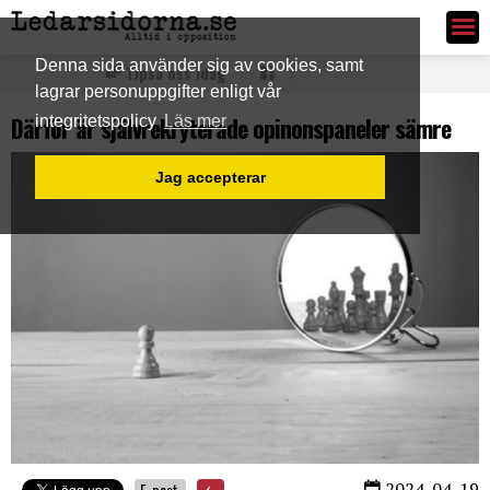
Ledarsidorna.se
Denna sida använder sig av cookies, samt
Tipsa oss idag
lagrar personuppgifter enligt vår
Därför är självrekryterade opinonspaneler sämre
integritetspolicy
Läs mer
Jag accepterar
2024-04-19
E-post