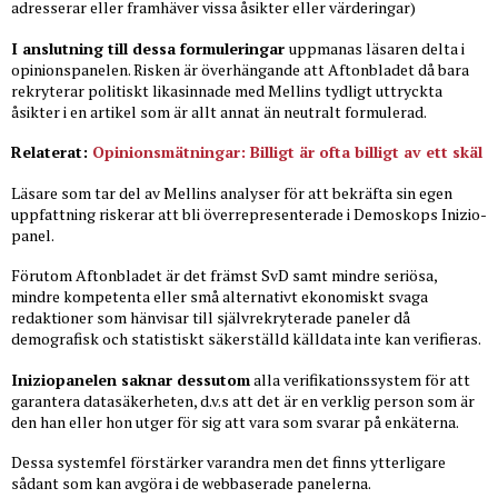
adresserar eller framhäver vissa åsikter eller värderingar)
I anslutning till dessa formuleringar
uppmanas läsaren delta i
opinionspanelen. Risken är överhängande att Aftonbladet då bara
rekryterar politiskt likasinnade med Mellins tydligt uttryckta
åsikter i en artikel som är allt annat än neutralt formulerad.
Relaterat:
Opinionsmätningar: Billigt är ofta billigt av ett skäl
Läsare som tar del av Mellins analyser för att bekräfta sin egen
uppfattning riskerar att bli överrepresenterade i Demoskops Inizio-
panel.
Förutom Aftonbladet är det främst SvD samt mindre seriösa,
mindre kompetenta eller små alternativt ekonomiskt svaga
redaktioner som hänvisar till självrekryterade paneler då
demografisk och statistiskt säkerställd källdata inte kan verifieras.
Iniziopanelen saknar dessutom
alla verifikationssystem för att
garantera datasäkerheten, d.v.s att det är en verklig person som är
den han eller hon utger för sig att vara som svarar på enkäterna.
Dessa systemfel förstärker varandra men det finns ytterligare
sådant som kan avgöra i de webbaserade panelerna.