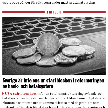
upprepade gånger försökt sopa under mattan utan att lyckas.
FINTECH
Sverige är inte ens ur startblocken i reformeringen
av bank- och betalsystem
USA står inom kort
inför en total omstrukturering av bank- och
betalsystemen. En reform i det tysta för att bland annat digitalisera
ekonomin samt inte minst komma tillrätta med de problem som
"debanking" innebär för stat och enskilda. En reform där Sverige och