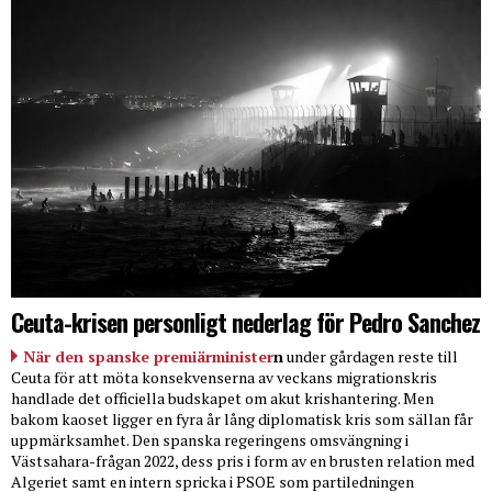
Ceuta-krisen personligt nederlag för Pedro Sanchez
När den spanske premiärminister
n
under gårdagen reste till
Ceuta för att möta konsekvenserna av veckans migrationskris
handlade det officiella budskapet om akut krishantering. Men
bakom kaoset ligger en fyra år lång diplomatisk kris som sällan får
uppmärksamhet. Den spanska regeringens omsvängning i
Västsahara-frågan 2022, dess pris i form av en brusten relation med
Algeriet samt en intern spricka i PSOE som partiledningen