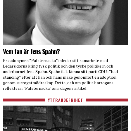
Vem fan är Jens Spahn?
Pseudonymen “Palsternacka” inleder sitt samarbete med
Ledarsidorna kring tysk politik och den tyske politikern och
underbarnet Jens Spahn. Spahn fick lämna sitt parti CDU i “bad
standing” efter att han och hans make genomfört en adoption
genom surrogatmödraskap. Detta, och om politisk arrogans,
reflekterar "Palsternacka" om i dagens artikel.
YTTRANDEFRIHET