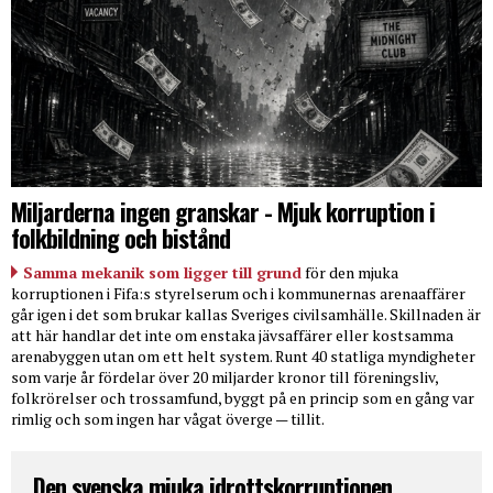
Miljarderna ingen granskar - Mjuk korruption i
folkbildning och bistånd
Samma mekanik som ligger till grund
för den mjuka
korruptionen i Fifa:s styrelserum och i kommunernas arenaaffärer
går igen i det som brukar kallas Sveriges civilsamhälle. Skillnaden är
att här handlar det inte om enstaka jävsaffärer eller kostsamma
arenabyggen utan om ett helt system. Runt 40 statliga myndigheter
som varje år fördelar över 20 miljarder kronor till föreningsliv,
folkrörelser och trossamfund, byggt på en princip som en gång var
rimlig och som ingen har vågat överge — tillit.
Den svenska mjuka idrottskorruptionen