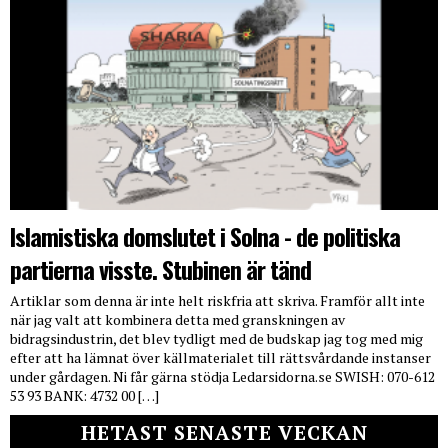
Islamistiska domslutet i Solna - de politiska
partierna visste. Stubinen är tänd
Artiklar som denna är inte helt riskfria att skriva. Framför allt inte
när jag valt att kombinera detta med granskningen av
bidragsindustrin, det blev tydligt med de budskap jag tog med mig
efter att ha lämnat över källmaterialet till rättsvårdande instanser
under gårdagen. Ni får gärna stödja Ledarsidorna.se SWISH: 070-612
53 93 BANK: 4732 00 […]
HETAST SENASTE VECKAN