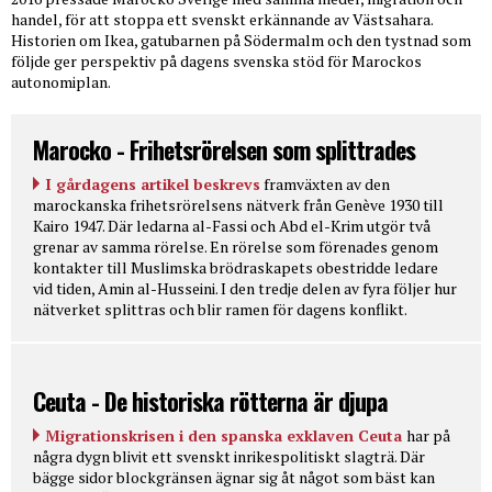
handel, för att stoppa ett svenskt erkännande av Västsahara.
Historien om Ikea, gatubarnen på Södermalm och den tystnad som
följde ger perspektiv på dagens svenska stöd för Marockos
autonomiplan.
Marocko - Frihetsrörelsen som splittrades
I gårdagens artikel beskrevs
framväxten av den
marockanska frihetsrörelsens nätverk från Genève 1930 till
Kairo 1947. Där ledarna al-Fassi och Abd el-Krim utgör två
grenar av samma rörelse. En rörelse som förenades genom
kontakter till Muslimska brödraskapets obestridde ledare
vid tiden, Amin al-Husseini. I den tredje delen av fyra följer hur
nätverket splittras och blir ramen för dagens konflikt.
Ceuta - De historiska rötterna är djupa
Migrationskrisen i den spanska exklaven Ceuta
har på
några dygn blivit ett svenskt inrikespolitiskt slagträ. Där
bägge sidor blockgränsen ägnar sig åt något som bäst kan