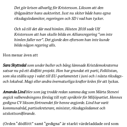
Det gör krisen allvarlig för Kristersson. Liksom att den
ifrågasätter hans auktoritet. Just nu skiter både hans egna
riksdagsledamöter, regeringen och SD i vad han tycker.
Och så till det där med himlen. Hösten 2018 sade Ulf
Kristersson att han skulle bilda en Alliansregering ”om inte
himlen faller ner”. Det gjorde den eftersom han inte kunde
bilda någon regering alls.
Hon menar även att
Sara Skyttedal
som under buller och bång lämnade Kristdemokraterna
satsar nu på ett dödfött projekt. Hon har grundat ett parti, Folklistan,
som ska ställa upp i valet till EU-parlamentet i juni och i nästa riksdags-
och lokalval. Magi eller andra övernaturliga krafter krävs för att lyckas.
Amanda Lind
blev som jag trodde redan samma dag som Märta Stenevi
avgick valberedningens förslag till nytt språkrör för Miljöpartiet. Hennes
gedigna CV liksom förtroendet för henne avgjorde. Lind har varit
kommunalråd, partisekreterare, minister, riksdagsledamot och
utskottsordförande.
(Orden “dödfött” samt “gedigna” är starkt värdeladdade ord som