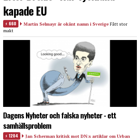
kapade EU
660
Martin Selmayr är okänt namn i Sverige
Fått stor
makt
Dagens Nyheter och falska nyheter - ett
samhällsproblem
1204
Jan Scherman kritisk mot DN:s artiklar om Urban