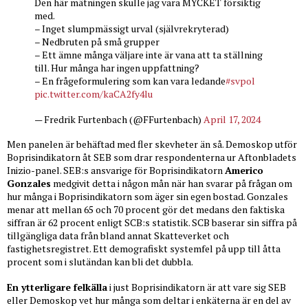
Den här mätningen skulle jag vara MYCKET försiktig
med.
– Inget slumpmässigt urval (självrekryterad)
– Nedbruten på små grupper
– Ett ämne många väljare inte är vana att ta ställning
till. Hur många har ingen uppfattning?
– En frågeformulering som kan vara ledande
#svpol
pic.twitter.com/kaCA2fy4lu
— Fredrik Furtenbach (@FFurtenbach)
April 17, 2024
Men panelen är behäftad med fler skevheter än så. Demoskop utför
Boprisindikatorn åt SEB som drar respondenterna ur Aftonbladets
Inizio-panel. SEB:s ansvarige för Boprisindikatorn
Americo
Gonzales
medgivit detta i någon mån när han svarar på frågan om
hur många i Boprisindikatorn som äger sin egen bostad. Gonzales
menar att mellan 65 och 70 procent gör det medans den faktiska
siffran är 62 procent enligt SCB:s statistik. SCB baserar sin siffra på
tillgängliga data från bland annat Skatteverket och
fastighetsregistret. Ett demografiskt systemfel på upp till åtta
procent som i slutändan kan bli det dubbla.
En ytterligare felkälla
i just Boprisindikatorn är att vare sig SEB
eller Demoskop vet hur många som deltar i enkäterna är en del av