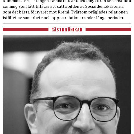
kommunisterna stången. Denna bild är dock långt ifrån den absoluta
sanning som fått tillåtas att sätta bilden av Socialdemokraterna
som det bästa försvaret mot Kreml. Tvärtom präglades relationen
istället av samarbete och öppna relationer under långa perioder.
GÄSTKRÖNIKAN