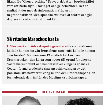
liknas för “Cherry-picking”. Kravet i debatten borde istället
vara att hålla sig till sakläget och ge hela bilden. Det är
rimligt i tider med desinformation. Frågan om
migrationskrisen i den spanska exklaven är större och går
djupare än vad som är allmänt känt.
Så ritades Marockos karta
Muslimska brödraskapets grundare
Hassan al-Banna
kallade honom sin vän. Jerusalems stormufti kallade honom
“vår broder”. Mannen som 1956 ritade kartan över
Stormarocko – den karta som ligger till grund för dagens
Västsaharakonflikt och händelseutvecklingen i spanska
Ceuta – formulerade inte sina anspråk vid sidan av det
panislamiska nätverket kring muftin och Brödraskapet. Han
formulerade dem inifrån det Muslimska brödraskapet.
POLITISK ISLAM