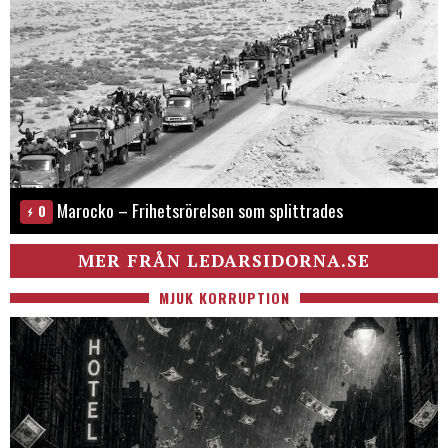
Marocko – Frihetsrörelsen som splittrades
0
MER FRÅN LEDARSIDORNA.SE
MJUK KORRUPTION