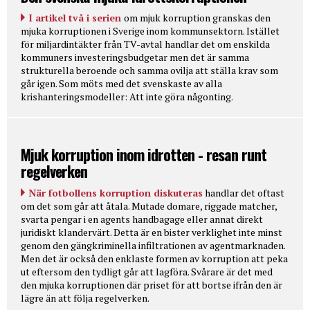
I artikel två i serien
om mjuk korruption granskas den
mjuka korruptionen i Sverige inom kommunsektorn. Istället
för miljardintäkter från TV-avtal handlar det om enskilda
kommuners investeringsbudgetar men det är samma
strukturella beroende och samma ovilja att ställa krav som
går igen. Som möts med det svenskaste av alla
krishanteringsmodeller: Att inte göra någonting.
Mjuk korruption inom idrotten - resan runt
regelverken
När fotbollens korruption diskuteras
handlar det oftast
om det som går att åtala. Mutade domare, riggade matcher,
svarta pengar i en agents handbagage eller annat direkt
juridiskt klandervärt. Detta är en bister verklighet inte minst
genom den gängkriminella infiltrationen av agentmarknaden.
Men det är också den enklaste formen av korruption att peka
ut eftersom den tydligt går att lagföra. Svårare är det med
den mjuka korruptionen där priset för att bortse ifrån den är
lägre än att följa regelverken.