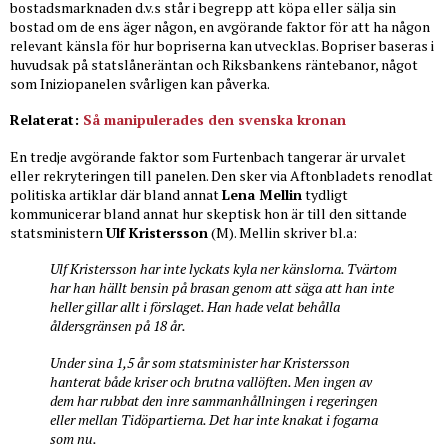
bostadsmarknaden d.v.s står i begrepp att köpa eller sälja sin
bostad om de ens äger någon, en avgörande faktor för att ha någon
relevant känsla för hur bopriserna kan utvecklas. Bopriser baseras i
huvudsak på statslåneräntan och Riksbankens räntebanor, något
som Iniziopanelen svårligen kan påverka.
Relaterat:
Så manipulerades den svenska kronan
En tredje avgörande faktor som Furtenbach tangerar är urvalet
eller rekryteringen till panelen. Den sker via Aftonbladets renodlat
politiska artiklar där bland annat
Lena Mellin
tydligt
kommunicerar bland annat hur skeptisk hon är till den sittande
statsministern
Ulf Kristersson
(M). Mellin skriver bl.a:
Ulf Kristersson har inte lyckats kyla ner känslorna. Tvärtom
har han hällt bensin på brasan genom att säga att han inte
heller gillar allt i förslaget. Han hade velat behålla
åldersgränsen på 18 år.
Under sina 1,5 år som statsminister har Kristersson
hanterat både kriser och brutna vallöften. Men ingen av
dem har rubbat den inre sammanhållningen i regeringen
eller mellan Tidöpartierna. Det har inte knakat i fogarna
som nu.