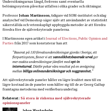
Undersökningarnas längd, frekvens samt eventuella
belöningssystem påverkar utfallen i olika grader och riktningar.
Professor
Johan Martinsson
, tidigare vid SOM-institutet och idag
analyschef vid Demoskop säger själv att användandet av statistiskt
säkerställda och vetenskapligt uppbyggda metoder är att föredra
föredra före de självrekryterade panelerna.
I Martinssons egen artikel i
Journal of Elections, Public Opinion and
Parties
från 2017 som konstaterar han att
“Baserat på 110 förvalsundersökningar gjorda i Sverige, ett
flerpartisystem, finner vi att
sannolikhetsbaserade urval
ger
mer exakta undersökningar jämfört med
opt-in
interneturval
. Därför pekar våra resultat på en avvägning
mellan
billiga onlineundersökningar och noggrannhet.
“
Att självrekryterade paneler håller en lägre kvalitet men till en
lägre kostnad än de paneler som håller sig till de av Georg Gallup
framtagna metoderna med verifierbara underlag.
Relaterat:
Så stora är riskerna med självrekryterade
opinionspaneler
Johan Westerholm