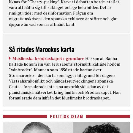
liknas för “Cherry-picking”. Kravet i debatten borde istället
vara att hålla sig till sakläget och ge hela bilden. Det är
rimligt i tider med desinformation. Frågan om
migrationskrisen i den spanska exklaven är större och går
djupare än vad som är allmänt känt.
Så ritades Marockos karta
Muslimska brödraskapets grundare
Hassan al-Banna
kallade honom sin vän. Jerusalems stormufti kallade honom
“vår broder”. Mannen som 1956 ritade kartan över
Stormarocko – den karta som ligger till grund för dagens
Västsaharakonflikt och händelseutvecklingen i spanska
Ceuta – formulerade inte sina anspråk vid sidan av det
panislamiska nätverket kring muftin och Brödraskapet. Han
formulerade dem inifrån det Muslimska brödraskapet.
POLITISK ISLAM