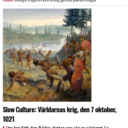
Slow Culture: Världarnas krig, den 7 oktober,
1021
Om hur Erik den Rödes dotter gav sig av västerut
En