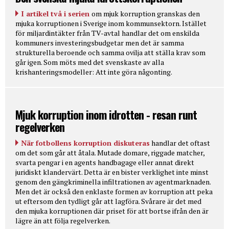
I artikel två i serien
om mjuk korruption granskas den
mjuka korruptionen i Sverige inom kommunsektorn. Istället
för miljardintäkter från TV-avtal handlar det om enskilda
kommuners investeringsbudgetar men det är samma
strukturella beroende och samma ovilja att ställa krav som
går igen. Som möts med det svenskaste av alla
krishanteringsmodeller: Att inte göra någonting.
Mjuk korruption inom idrotten - resan runt
regelverken
När fotbollens korruption diskuteras
handlar det oftast
om det som går att åtala. Mutade domare, riggade matcher,
svarta pengar i en agents handbagage eller annat direkt
juridiskt klandervärt. Detta är en bister verklighet inte minst
genom den gängkriminella infiltrationen av agentmarknaden.
Men det är också den enklaste formen av korruption att peka
ut eftersom den tydligt går att lagföra. Svårare är det med
den mjuka korruptionen där priset för att bortse ifrån den är
lägre än att följa regelverken.