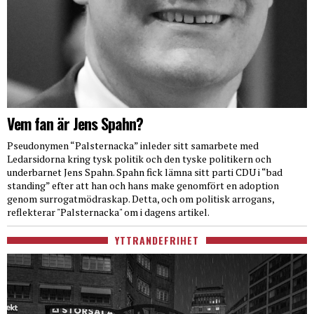
Vem fan är Jens Spahn?
Pseudonymen “Palsternacka” inleder sitt samarbete med
Ledarsidorna kring tysk politik och den tyske politikern och
underbarnet Jens Spahn. Spahn fick lämna sitt parti CDU i “bad
standing” efter att han och hans make genomfört en adoption
genom surrogatmödraskap. Detta, och om politisk arrogans,
reflekterar "Palsternacka" om i dagens artikel.
YTTRANDEFRIHET