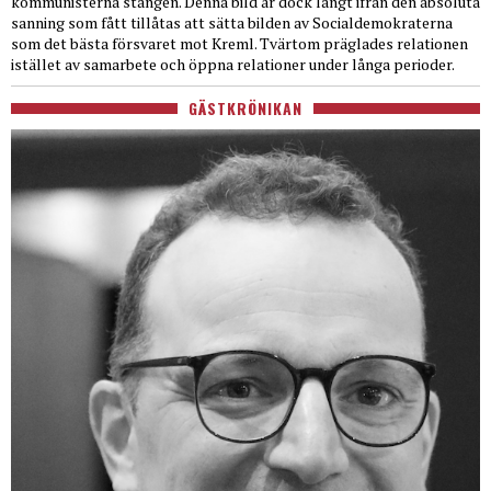
kommunisterna stången. Denna bild är dock långt ifrån den absoluta
sanning som fått tillåtas att sätta bilden av Socialdemokraterna
som det bästa försvaret mot Kreml. Tvärtom präglades relationen
istället av samarbete och öppna relationer under långa perioder.
GÄSTKRÖNIKAN