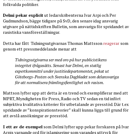
folkvalda politiker.
Delmi pekar explicit
ut ledarskribenterna Ivar Arpi och Per
Gudmundson, bägge tidigare på SvD, den senare idag ansvarig
utgivare på nättidskriften Bulletin, som ansvariga för spridandet av
rasistiska vansföreställningar.
Detta har fått
Tidningsutgivarnas Thomas Mattsson
reagerar
som
genom ett pressmeddelande menar att
Tidningsutgivarna ser med oro på hur publicistikens
integritet ifrågasätts. Senast har Delmi, en statlig
expertkommitté under justitiedepartementet, pekat ut
Göteborgs-Posten och Svenska Dagbladet som delansvariga
för att normalisera främlingsfientlighet och rasism.
Mattson lyfter upp att detta är en trend och exemplifierar med att
MPRT, Myndigheten för Press, Radio och TV sedan en tid infört
subjektiva kvalitativa kriterier för utbetalande av presstöd. Där t.ex
spridande av ”konspirationsteorier” skall kunna ligga till grund för
att avslå ansökningar av presstöd.
I ett av de exempel
som Delmi lyfter upp pekar forskaren på Ivar
Arpis varnande ord för islamisering som varandes uttryck för