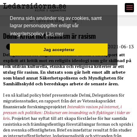
Ledarsidorna.se
Denna sida använder sig av cookies, samt
Tipsa oss idag
lagrar personuppgifter enligt vår
Delmi: Kritik mot islamism är rasism
integritetspolicy
Läs mer
2021-06-13
E-post
Jag accepterar
Delegationen för migrationsstudier menar i en rapport att
explicit att kritik mot en religiös ideologi som gör skillnad på
folk utifrån kulturella, etniska och religiösa kriterier är ett
utslag för rasism. En slutsats som går helt emot allt arbete
som bland annat Säkerhetspolisens och Myndigheten för
Samhällsskydd och beredskaps arbete de senaste åren.
I en så kallad policy brief presenterade Delmi, Delegationen för
migrationsstudier, en rapport från det av Vetenskapsrådet
finansierade forskningsprojektet
Interaktiv rasism på internet, i
pressen och politiken: Diskurser om invandring och flyktingar i tider av
kris
.
Projektet har syftat till att skapa förståelse för hur samtida
rasistiska och främlingsfientliga föreställningar formas och sprids i
den svenska offentligheten. Brief:en innefattar resultat från studier
av internetoffentligheter, ledarjournalistik och yttranden från