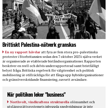
Brittiskt Palestina-nätverk granskas
En ny rapport hävdar
att fyra av fem stora pro-palestinska
protester i Storbritannien sedan den 7 oktober 2023 i själva verket
är organiserade av etablerade biståndsorganisationer. Rapporten
beskriver en reell och delvis underrapporterad samt bristfälligt
belyst fråga. Brittiska regelverk för välgörenhet och politisk
mobilisering är otillräckliga för att fånga upp hybridorganisationer
och gränsöverskridande finansiering, oavsett avsändare.
När politiken leker "business"
Northvolt, vindkraftens strukturella
olönsamhet och
utsläppsrättssystemets inbyggda snedvridningar är inte