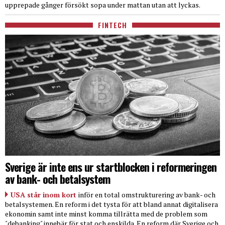
upprepade gånger försökt sopa under mattan utan att lyckas.
FINTECH
Sverige är inte ens ur startblocken i reformeringen
av bank- och betalsystem
USA står inom kort
inför en total omstrukturering av bank- och
betalsystemen. En reform i det tysta för att bland annat digitalisera
ekonomin samt inte minst komma tillrätta med de problem som
"debanking" innebär för stat och enskilda. En reform där Sverige och