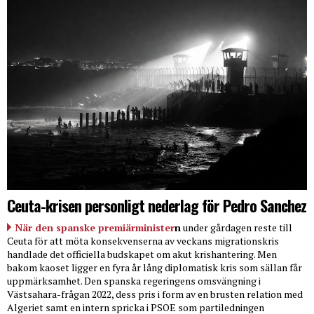
Ceuta-krisen personligt nederlag för Pedro Sanchez
När den spanske premiärminister
n
under gårdagen reste till
Ceuta för att möta konsekvenserna av veckans migrationskris
handlade det officiella budskapet om akut krishantering. Men
bakom kaoset ligger en fyra år lång diplomatisk kris som sällan får
uppmärksamhet. Den spanska regeringens omsvängning i
Västsahara-frågan 2022, dess pris i form av en brusten relation med
Algeriet samt en intern spricka i PSOE som partiledningen