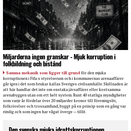
Miljarderna ingen granskar - Mjuk korruption i
folkbildning och bistånd
Samma mekanik som ligger till grund
för den mjuka
korruptionen i Fifa:s styrelserum och i kommunernas arenaaffärer
går igen i det som brukar kallas Sveriges civilsamhälle. Skillnaden är
att här handlar det inte om enstaka jävsaffärer eller kostsamma
arenabyggen utan om ett helt system. Runt 40 statliga myndigheter
som varje år fördelar över 20 miljarder kronor till föreningsliv,
folkrörelser och trossamfund, byggt på en princip som en gång var
rimlig och som ingen har vågat överge — tillit.
Den svenska mjuka idrottskorruptionen