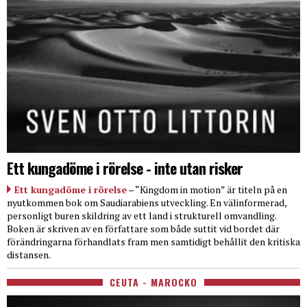
Ett kungadöme i rörelse - inte utan risker
Ett kungadöme i rörelse
– “Kingdom in motion” är titeln på en
nyutkommen bok om Saudiarabiens utveckling. En välinformerad,
personligt buren skildring av ett land i strukturell omvandling.
Boken är skriven av en författare som både suttit vid bordet där
förändringarna förhandlats fram men samtidigt behållit den kritiska
distansen.
CEUTA - MAROCKO