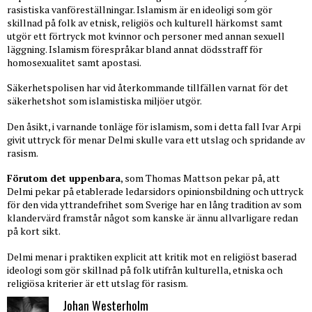
rasistiska vanföreställningar. Islamism är en ideoligi som gör
skillnad på folk av etnisk, religiös och kulturell härkomst samt
utgör ett förtryck mot kvinnor och personer med annan sexuell
läggning. Islamism förespråkar bland annat dödsstraff för
homosexualitet samt apostasi.
Säkerhetspolisen har vid återkommande tillfällen varnat för det
säkerhetshot som islamistiska miljöer utgör.
Den åsikt, i varnande tonläge för islamism, som i detta fall Ivar Arpi
givit uttryck för menar Delmi skulle vara ett utslag och spridande av
rasism.
Förutom det uppenbara
, som Thomas Mattson pekar på, att
Delmi pekar på etablerade ledarsidors opinionsbildning och uttryck
för den vida yttrandefrihet som Sverige har en lång tradition av som
klandervärd framstår något som kanske är ännu allvarligare redan
på kort sikt.
Delmi menar i praktiken explicit att kritik mot en religiöst baserad
ideologi som gör skillnad på folk utifrån kulturella, etniska och
religiösa kriterier är ett utslag för rasism.
Johan Westerholm