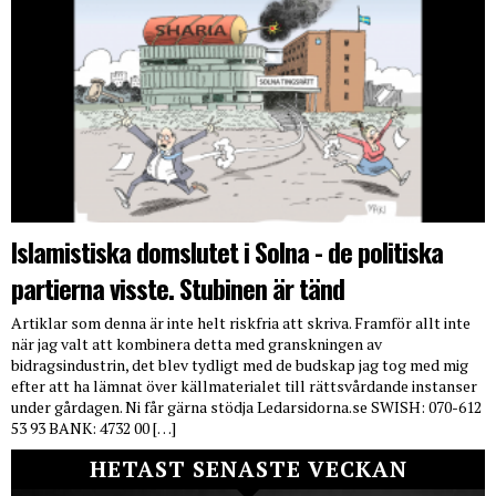
Islamistiska domslutet i Solna - de politiska
partierna visste. Stubinen är tänd
Artiklar som denna är inte helt riskfria att skriva. Framför allt inte
när jag valt att kombinera detta med granskningen av
bidragsindustrin, det blev tydligt med de budskap jag tog med mig
efter att ha lämnat över källmaterialet till rättsvårdande instanser
under gårdagen. Ni får gärna stödja Ledarsidorna.se SWISH: 070-612
53 93 BANK: 4732 00 […]
HETAST SENASTE VECKAN