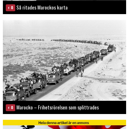
Så ritades Marockos karta
0
Marocko – Frihetsrörelsen som splittrades
0