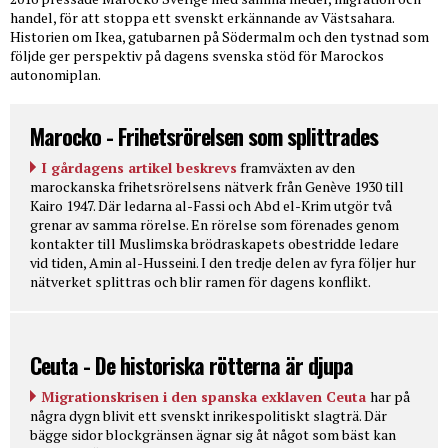
handel, för att stoppa ett svenskt erkännande av Västsahara.
Historien om Ikea, gatubarnen på Södermalm och den tystnad som
följde ger perspektiv på dagens svenska stöd för Marockos
autonomiplan.
Marocko - Frihetsrörelsen som splittrades
I gårdagens artikel beskrevs
framväxten av den
marockanska frihetsrörelsens nätverk från Genève 1930 till
Kairo 1947. Där ledarna al-Fassi och Abd el-Krim utgör två
grenar av samma rörelse. En rörelse som förenades genom
kontakter till Muslimska brödraskapets obestridde ledare
vid tiden, Amin al-Husseini. I den tredje delen av fyra följer hur
nätverket splittras och blir ramen för dagens konflikt.
Ceuta - De historiska rötterna är djupa
Migrationskrisen i den spanska exklaven Ceuta
har på
några dygn blivit ett svenskt inrikespolitiskt slagträ. Där
bägge sidor blockgränsen ägnar sig åt något som bäst kan