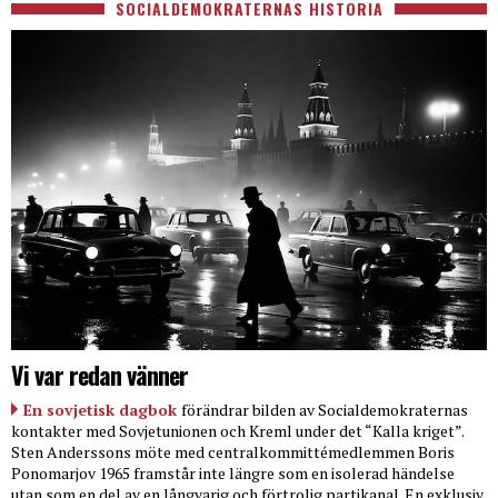
SOCIALDEMOKRATERNAS HISTORIA
Vi var redan vänner
En sovjetisk dagbok
förändrar bilden av Socialdemokraternas
kontakter med Sovjetunionen och Kreml under det “Kalla kriget”.
Sten Anderssons möte med centralkommittémedlemmen Boris
Ponomarjov 1965 framstår inte längre som en isolerad händelse
utan som en del av en långvarig och förtrolig partikanal. En exklusiv