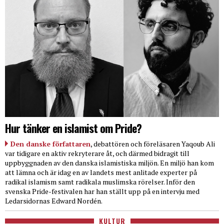
Hur tänker en islamist om Pride?
Den danske författaren
, debattören och föreläsaren Yaqoub Ali
var tidigare en aktiv rekryterare åt, och därmed bidragit till
uppbyggnaden av den danska islamistiska miljön. En miljö han kom
att lämna och är idag en av landets mest anlitade experter på
radikal islamism samt radikala muslimska rörelser. Inför den
svenska Pride-festivalen har han ställt upp på en intervju med
Ledarsidornas Edward Nordén.
KULTUR