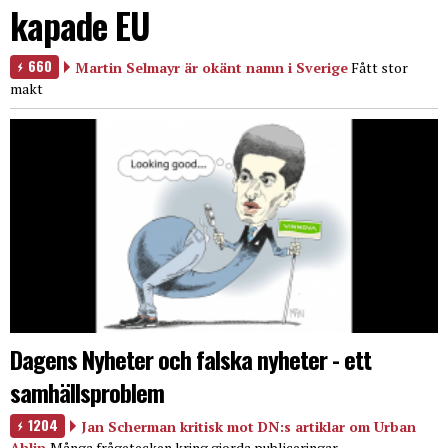
kapade EU
660
Martin Selmayr är okänt namn i Sverige
Fått stor
makt
Dagens Nyheter och falska nyheter - ett
samhällsproblem
1204
Jan Scherman kritisk mot DN:s artiklar om Urban
Ahlin
Många frågetecken kring gjorda publiceringar