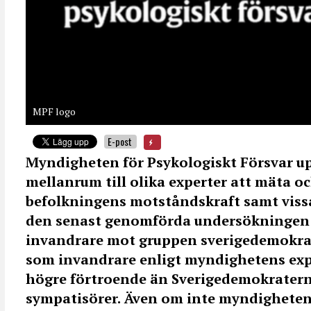
MPF logo
E-post
Myndigheten för Psykologiskt Försvar 
mellanrum till olika experter att mäta o
befolkningens motståndskraft samt vissa
den senast genomförda undersökningen 
invandrare mot gruppen sverigedemokrat
som invandrare enligt myndighetens exp
högre förtroende än Sverigedemokratern
sympatisörer.
Även om inte myndigheten 