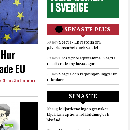
SENASTE PLUS
30 nov
Stegra - En historia om
påverkansarbete och vandel
- Hur
29 nov
Frostig bolagsstämma i Stegra
resulterade i ny huvudägare
ade EU
27 nov
Stegra och regeringen lägger ut
rökridåer
 är okänt namn i
SENASTE
09 aug
Miljarderna ingen granskar -
Mjuk korruption i folkbildning och
bistånd