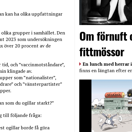
an kan ha olika uppfattningar
Om förnuft 
 olika grupper i samhället. Den
samt 2023 som undersökningen
ax över 20 procent av de
fittmössor
En lunch med herrar i
r tid, och ”vaccinmotståndare”,
finns en längtan efter e
in klingade av.
rupper som ”nationalister”,
ndrare” och ”vänsterpartister”
upper.
n som du ogillar starkt?”
 till följande fråga:
t ogillar borde få göra