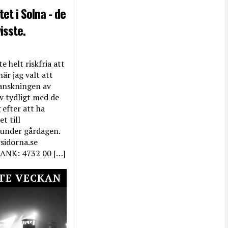
et i Solna - de
isste.
e helt riskfria att
när jag valt att
anskningen av
ev tydligt med de
efter att ha
t till
 under gårdagen.
rsidorna.se
ANK: 4732 00 […]
TE VECKAN