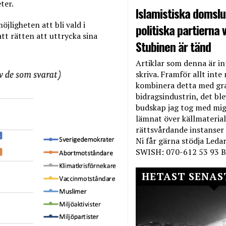
ter.
Islamistiska domslut
jligheten att bli vald i
politiska partierna v
tt rätten att uttrycka sina
Stubinen är tänd
Artiklar som denna är int
skriva. Framför allt inte 
kombinera detta med gr
bidragsindustrin, det bl
budskap jag tog med mig 
lämnat över källmateriale
rättsvårdande instanser
Ni får gärna stödja Leda
SWISH: 070-612 53 93 B
HETAST SENAS