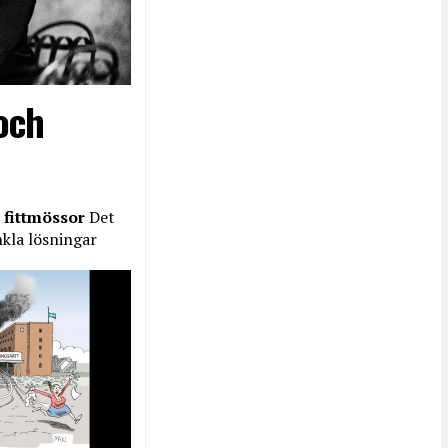
och
 fittmössor
Det
nkla lösningar