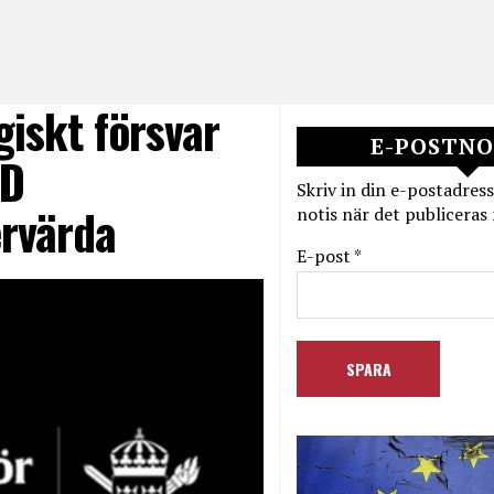
iskt försvar
E-POSTNO
SD
Skriv in din e-postadress
rvärda
notis när det publiceras 
E-post *