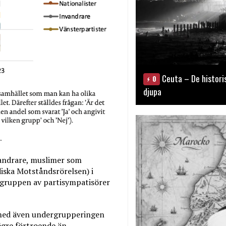
Ceuta – De histori
0
djupa
vandrare, muslimer som
diska Motståndsrörelsen) i
 gruppen av partisympatisörer
rmed även undergrupperingen
högre förtroende än