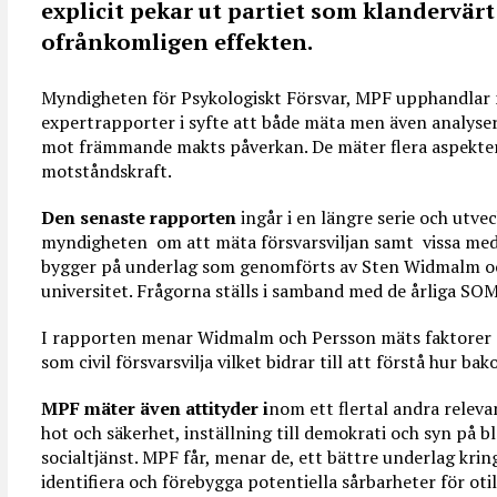
explicit pekar ut partiet som klandervärt 
ofrånkomligen effekten.
Myndigheten för Psykologiskt Försvar, MPF upphandlar
expertrapporter i syfte att både mäta men även analyse
mot främmande makts påverkan. De mäter flera aspekter
motståndskraft.
Den senaste rapporten
ingår i en längre serie och utve
myndigheten om att mäta försvarsviljan samt vissa med
bygger på underlag som genomförts av Sten Widmalm o
universitet. Frågorna ställs i samband med de årliga S
I rapporten menar Widmalm och Persson mäts faktorer s
som civil försvarsvilja vilket bidrar till att förstå hur b
MPF mäter även attityder i
nom ett flertal andra relev
hot och säkerhet, inställning till demokrati och syn på 
socialtjänst. MPF får, menar de, ett bättre underlag kri
identifiera och förebygga potentiella sårbarheter för ot