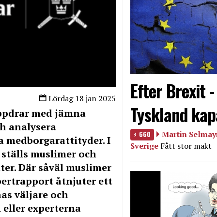
Efter Brexit 
Lördag 18 jan 2025
Tyskland kap
uppdrar med jämna
ch analysera
660
Martin Selmayr
 medborgarattityder. I
Sverige
Fått stor makt
ställs muslimer och
er. Där såväl muslimer
ertrapport åtnjuter ett
as väljare och
eller experterna