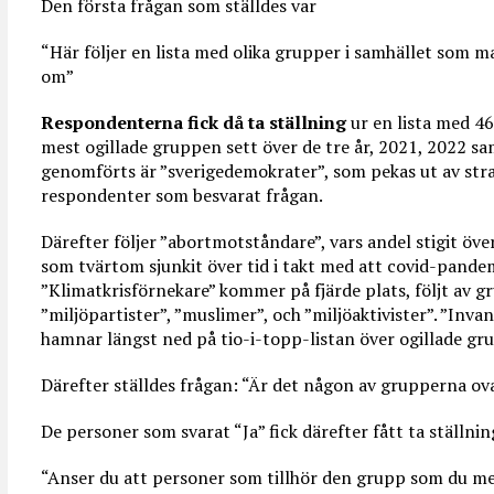
Den första frågan som ställdes var
“Här följer en lista med olika grupper i samhället som m
om”
Respondenterna fick då ta ställning
ur en lista med 46
mest ogillade gruppen sett över de tre år, 2021, 2022 
genomförts är ”sverigedemokrater”, som pekas ut av str
respondenter som besvarat frågan.
Därefter följer ”abortmotståndare”, vars andel stigit öve
som tvärtom sjunkit över tid i takt med att covid-pandem
”Klimatkrisförnekare” kommer på fjärde plats, följt av g
”miljöpartister”, ”muslimer”, och ”miljöaktivister”. ”Inva
hamnar längst ned på tio-i-topp-listan över ogillade gr
Därefter ställdes frågan: “Är det någon av grupperna ova
De personer som svarat “Ja” fick därefter fått ta ställning
“Anser du att personer som tillhör den grupp som du mes