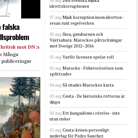
08 aug
Den svenska mjuka
idrottskorruptionen
07 aug
Mjuk korruption inom idrotten -
resan runt regelverken
 falska
llsproblem
05 aug
Ikea, gatubarnen och
Västsahara: Marockos påtryckningar
mot Sverige 2012–2016
kritisk mot DN:s
in
Många
05 aug
Varför licensen spelar roll
 publiceringar
05 aug
Marocko - Frihetsrörelsen som
splittrades
04 aug
Så ritades Marockos karta
03 aug
Ceuta - De historiska rötterna är
djupa
02 aug
Ett kungadöme i rörelse - inte
utan risker
01 aug
Ceuta-krisen personligt
nederlag för Pedro Sanchez