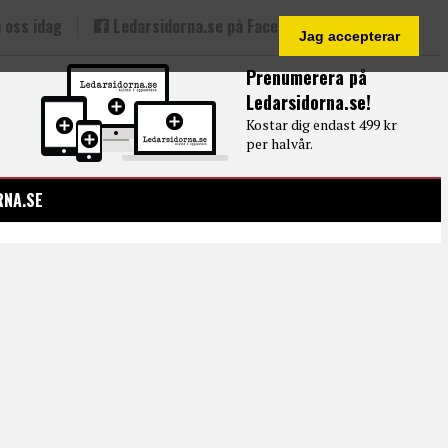
 oss idag
Ledarsidorna.se på Facebook
Jag accepterar
Prenumerera på
Ledarsidorna.se!
Kostar dig endast 499 kr
per halvår.
RNA.SE