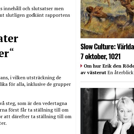
 innehåll och slutsatser men
amt slutligen godkänt rapportens
ater
Slow Culture: Världa
er
“
7 oktober, 1021
Om hur Erik den Röde
av västerut
En återblick
ans, i vilken utsträckning de
lika för alla, inklusive de grupper
 två steg, som är den vedertagna
a först får ta ställning till om
r att därefter ta ställning till om
ter.