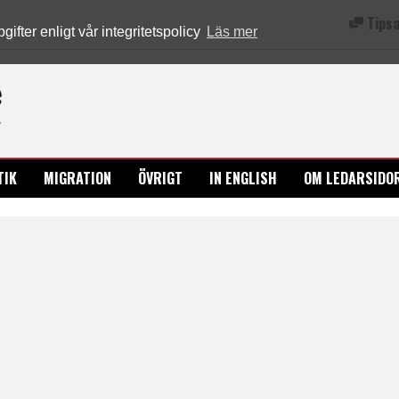
Tipsa
fter enligt vår integritetspolicy
Läs mer
Ledarsidorna.se
TIK
MIGRATION
ÖVRIGT
IN ENGLISH
OM LEDARSIDO