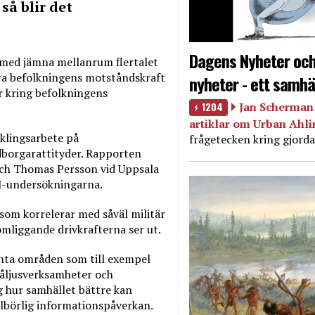
så blir det
Dagens Nyheter och
 med jämna mellanrum flertalet
ra befolkningens motståndskraft
nyheter - ett samhä
 kring befolkningens
1204
Jan Scherman 
artiklar om Urban Ahl
cklingsarbete på
frågetecken kring gjorda
borgarattityder. Rapporten
ch Thomas Persson vid Uppsala
OM-undersökningarna.
om korrelerar med såväl militär
akomliggande drivkrafterna ser ut.
anta områden som till exempel
blåljusverksamheter och
ng hur samhället bättre kan
illbörlig informationspåverkan.