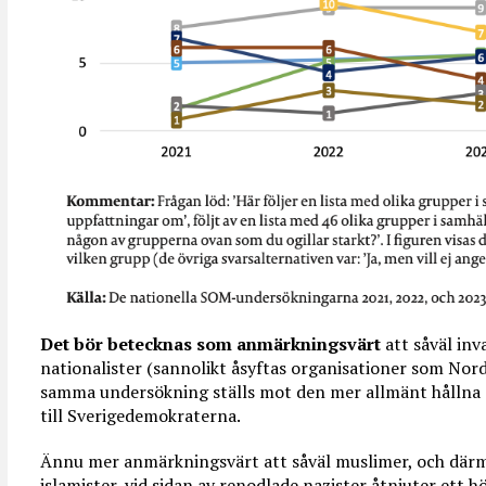
Det bör betecknas som anmärkningsvärt
att såväl in
nationalister (sannolikt åsyftas organisationer som Nor
samma undersökning ställs mot den mer allmänt hållna
till Sverigedemokraterna.
Ännu mer anmärkningsvärt att såväl muslimer, och dä
islamister, vid sidan av renodlade nazister åtnjuter ett 