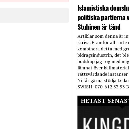
Islamistiska domslut
politiska partierna v
Stubinen är tänd
Artiklar som denna är int
skriva. Framför allt inte 
kombinera detta med gr
bidragsindustrin, det bl
budskap jag tog med mig 
lämnat över källmateriale
rättsvårdande instanser
Ni får gärna stödja Leda
SWISH: 070-612 53 93 B
HETAST SENAS