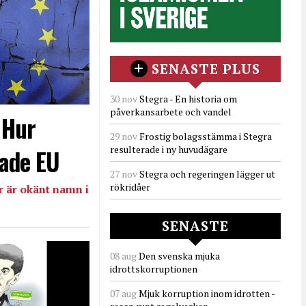
SENASTE PLUS
30 nov
Stegra - En historia om
påverkansarbete och vandel
- Hur
29 nov
Frostig bolagsstämma i Stegra
resulterade i ny huvudägare
ade EU
27 nov
Stegra och regeringen lägger ut
rökridåer
 är okänt namn i
SENASTE
08 aug
Den svenska mjuka
idrottskorruptionen
07 aug
Mjuk korruption inom idrotten -