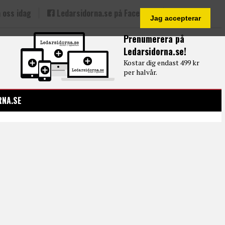
 oss idag
Ledarsidorna.se på Facebook
Jag accepterar
Prenumerera på
Ledarsidorna.se!
Kostar dig endast 499 kr
per halvår.
RNA.SE