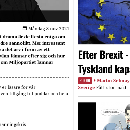
Måndag 8 nov 2021
drama är de flesta eniga om.
ndre sannolikt. Mer intressant
 det arv i form av ett
Efter Brexit 
lan lämnar efter sig och hur
s om Miljöpartiet lämnar
Tyskland kap
660
Martin Selmayr
er läsare för vår
Sverige
Fått stor makt
n tillgång till poddar och hela
emanningskris