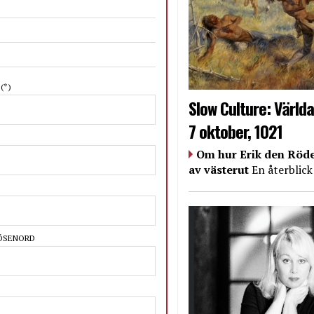
N
(*)
Slow Culture: Världa
7 oktober, 1021
Om hur Erik den Röde
av västerut
En återblick
LÖSENORD