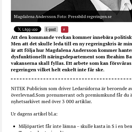
Magdalena Andersson. Foto: Pressbild regeringen.se
E-post
Att den kommande veckan kommer innebära politiskt 
Men att det skulle leda till en ny regeringskris är mi
är att följa hur Magdalena Andersson kommer hantera
dysfunktionellt näringsdepartement som Ibrahim Bay
vakanserna skall fyllas. Ett arbete som kan försvåra
regeringen vilket helt enkelt inte får ske.
NITEK Publicism som driver Ledarsidorna är beroende av 
överlevnad.Som prenumerant och premiumkund får du äve
nyhetsarkivet med över 3 000 artiklar.
Ur dagens artikel bl.a:
Miljöpartiet får inte lämna – skulle kasta in S i en b