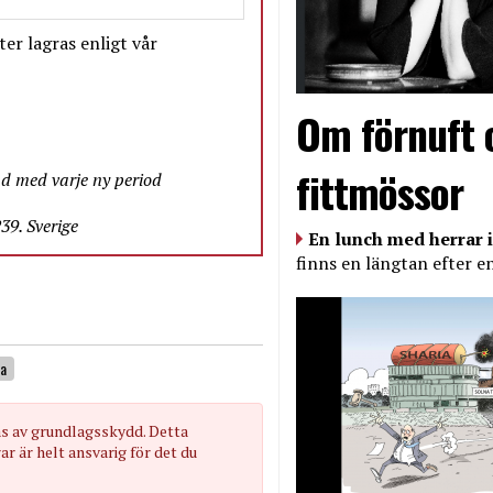
er lagras enligt vår
Om förnuft 
fittmössor
nd med varje ny period
9. Sverige
En lunch med herrar i
finns en längtan efter e
na
as av grundlagsskydd. Detta
 är helt ansvarig för det du