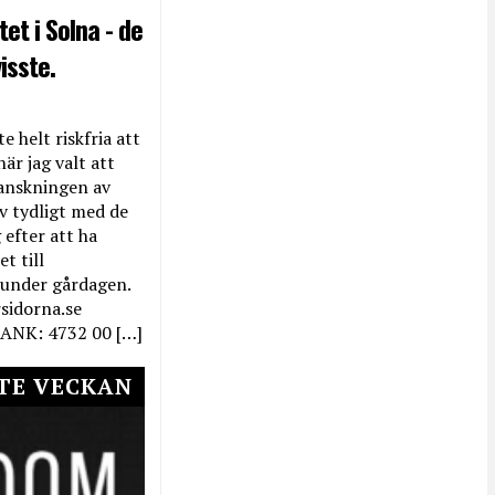
et i Solna - de
isste.
e helt riskfria att
när jag valt att
anskningen av
ev tydligt med de
efter att ha
t till
 under gårdagen.
rsidorna.se
ANK: 4732 00 […]
TE VECKAN