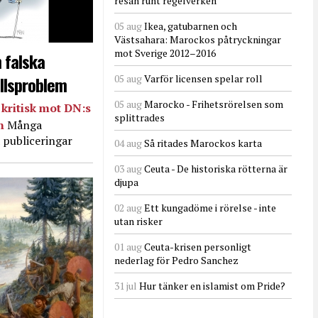
resan runt regelverken
05 aug
Ikea, gatubarnen och
Västsahara: Marockos påtryckningar
mot Sverige 2012–2016
 falska
llsproblem
05 aug
Varför licensen spelar roll
05 aug
Marocko - Frihetsrörelsen som
kritisk mot DN:s
splittrades
in
Många
 publiceringar
04 aug
Så ritades Marockos karta
03 aug
Ceuta - De historiska rötterna är
djupa
02 aug
Ett kungadöme i rörelse - inte
utan risker
01 aug
Ceuta-krisen personligt
nederlag för Pedro Sanchez
31 jul
Hur tänker en islamist om Pride?