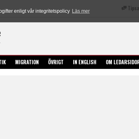
Tipsa
fter enligt vår integritetspolicy
Läs mer
Ledarsidorna.se
TIK
MIGRATION
ÖVRIGT
IN ENGLISH
OM LEDARSIDO