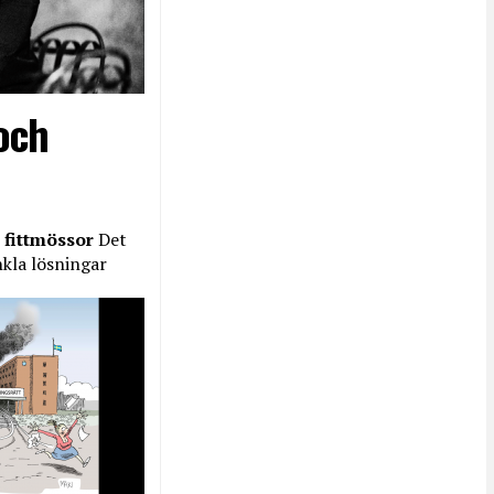
och
 fittmössor
Det
nkla lösningar