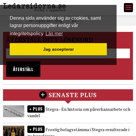
Ledarsidorna.se
Denna sida använder sig av cookies, samt
Tipsa oss idag
lagrar personuppgifter enligt vår
integritetspolicy
Läs mer
ÅTERSTÄLL DITT LÖSENORD
Jag accepterar
ÅTERSTÄLL
SENASTE PLUS
PLUS
Stegra - En historia om påverkansarbete och
vandel
PLUS
Frostig bolagsstämma i Stegra resulterade i
ny huvudägare