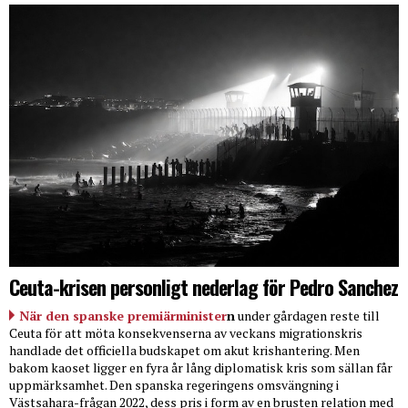
Ceuta-krisen personligt nederlag för Pedro Sanchez
När den spanske premiärminister
n
under gårdagen reste till
Ceuta för att möta konsekvenserna av veckans migrationskris
handlade det officiella budskapet om akut krishantering. Men
bakom kaoset ligger en fyra år lång diplomatisk kris som sällan får
uppmärksamhet. Den spanska regeringens omsvängning i
Västsahara-frågan 2022, dess pris i form av en brusten relation med