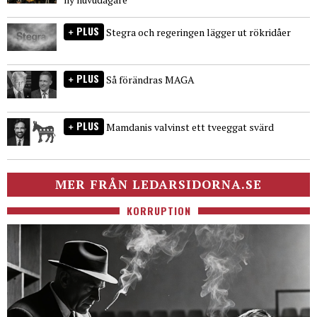
PLUS
Stegra och regeringen lägger ut rökridåer
PLUS
Så förändras MAGA
PLUS
Mamdanis valvinst ett tveeggat svärd
MER FRÅN LEDARSIDORNA.SE
KORRUPTION