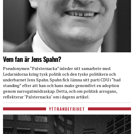
Vem fan är Jens Spahn?
Pseudonymen “Palsternacka” inleder sitt samarbete med
Ledarsidorna kring tysk politik och den tyske politikern och
underbarnet Jens Spahn. Spahn fick lämna sitt parti CDU i “bad
standing” efter att han och hans make genomfört en adoption
genom surrogatmödraskap. Detta, och om politisk arrogans,
reflekterar "Palsternacka" om i dagens artikel.
YTTRANDEFRIHET