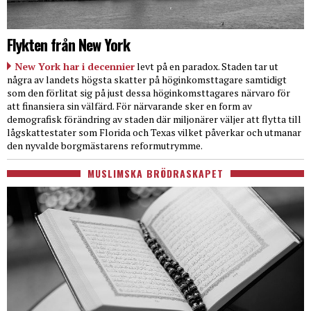
Flykten från New York
New York har i decennier
levt på en paradox. Staden tar ut
några av landets högsta skatter på höginkomsttagare samtidigt
som den förlitat sig på just dessa höginkomsttagares närvaro för
att finansiera sin välfärd. För närvarande sker en form av
demografisk förändring av staden där miljonärer väljer att flytta till
lågskattestater som Florida och Texas vilket påverkar och utmanar
den nyvalde borgmästarens reformutrymme.
MUSLIMSKA BRÖDRASKAPET