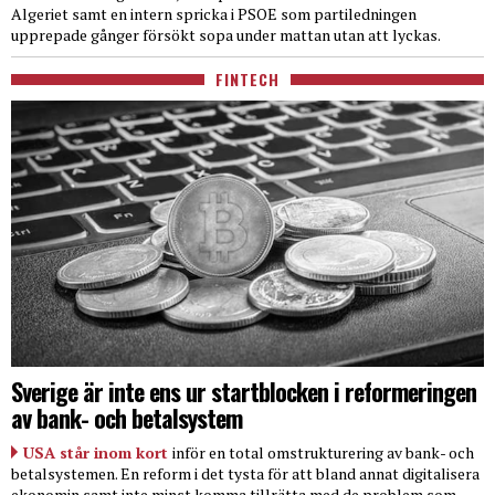
Algeriet samt en intern spricka i PSOE som partiledningen
upprepade gånger försökt sopa under mattan utan att lyckas.
FINTECH
Sverige är inte ens ur startblocken i reformeringen
av bank- och betalsystem
USA står inom kort
inför en total omstrukturering av bank- och
betalsystemen. En reform i det tysta för att bland annat digitalisera
ekonomin samt inte minst komma tillrätta med de problem som