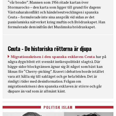
“vår broder”. Mannen som 1956 ritade kartan över
Stormarocko – den karta som ligger till grund för dagens
Västsaharakonflikt och händelseutvecklingen i spanska
Ceuta – formulerade inte sina anspråk vid sidan av det
panislamiska nätverket kring muftin och Brödraskapet. Han
formulerade dem inifrån det Muslimska brödraskapet.
Ceuta - De historiska rötterna är djupa
Migrationskrisen i den spanska exklaven Ceuta
har på
några dygn blivit ett svenskt inrikespolitiskt slagträ. Där
bägge sidor blockgränsen ägnar sig åt något som bäst kan
liknas för “Cherry-picking”. Kravet i debatten borde istället
vara att hålla sig till sakläget och ge hela bilden. Det är
rimligt i tider med desinformation. Frågan om
migrationskrisen i den spanska exklaven är större och går
djupare än vad som är allmänt känt.
POLITISK ISLAM