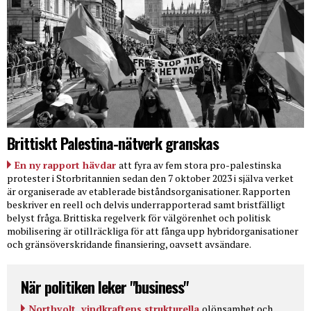
Brittiskt Palestina-nätverk granskas
En ny rapport hävdar
att fyra av fem stora pro-palestinska
protester i Storbritannien sedan den 7 oktober 2023 i själva verket
är organiserade av etablerade biståndsorganisationer. Rapporten
beskriver en reell och delvis underrapporterad samt bristfälligt
belyst fråga. Brittiska regelverk för välgörenhet och politisk
mobilisering är otillräckliga för att fånga upp hybridorganisationer
och gränsöverskridande finansiering, oavsett avsändare.
När politiken leker "business"
Northvolt, vindkraftens strukturella
olönsamhet och