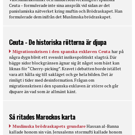
Ceuta – formulerade inte sina anspråk vid sidan av det
panislamiska nätverket kring muftin och Brödraskapet. Han
formulerade dem inifrån det Muslimska brödraskapet.
Ceuta - De historiska rötterna är djupa
Migrationskrisen i den spanska exklaven Ceuta
har på
några dygn blivit ett svenskt inrikespolitiskt slagträ. Där
bägge sidor blockgränsen ägnar sig åt något som bäst kan
liknas för “Cherry-picking”. Kravet i debatten borde istället
vara att hålla sig till sakläget och ge hela bilden. Det är
rimligt i tider med desinformation. Frågan om
migrationskrisen i den spanska exklaven är större och går
djupare än vad som är allmänt känt.
Så ritades Marockos karta
Muslimska brödraskapets grundare
Hassan al-Banna
kallade honom sin vän. Jerusalems stormufti kallade honom