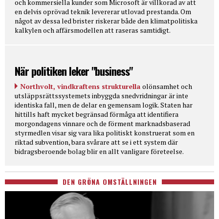
och kommersiella kunder som Microsoft är villkorad av att
en delvis oprövad teknik levererar utlovad prestanda. Om
något av dessa led brister riskerar både den klimatpolitiska
kalkylen och affärsmodellen att raseras samtidigt.
När politiken leker "business"
Northvolt, vindkraftens strukturella
olönsamhet och
utsläppsrättssystemets inbyggda snedvridningar är inte
identiska fall, men de delar en gemensam logik. Staten har
hittills haft mycket begränsad förmåga att identifiera
morgondagens vinnare och de förment marknadsbaserad
styrmedlen visar sig vara lika politiskt konstruerat som en
riktad subvention, bara svårare att se i ett system där
bidragsberoende bolag blir en allt vanligare företeelse.
DEN GRÖNA OMSTÄLLNINGEN