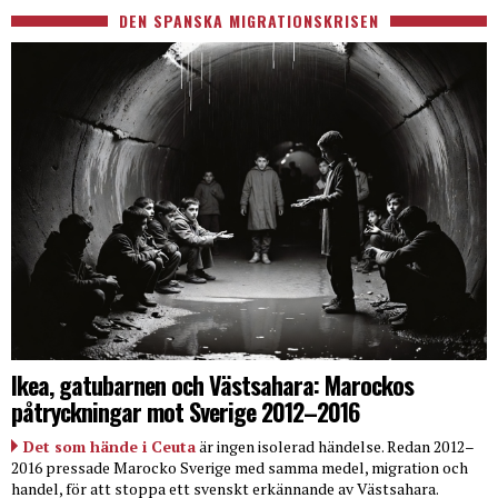
DEN SPANSKA MIGRATIONSKRISEN
Ikea, gatubarnen och Västsahara: Marockos
påtryckningar mot Sverige 2012–2016
Det som hände i Ceuta
är ingen isolerad händelse. Redan 2012–
2016 pressade Marocko Sverige med samma medel, migration och
handel, för att stoppa ett svenskt erkännande av Västsahara.