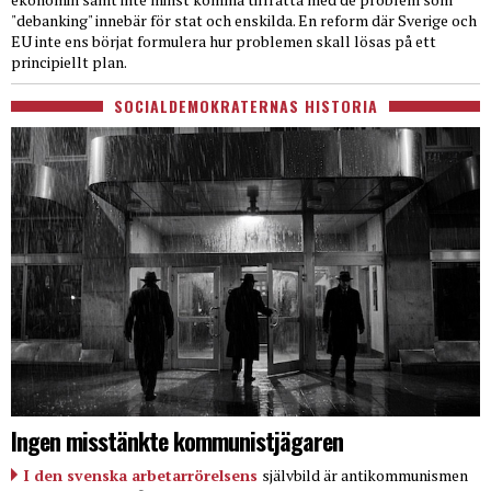
"debanking" innebär för stat och enskilda. En reform där Sverige och
EU inte ens börjat formulera hur problemen skall lösas på ett
principiellt plan.
SOCIALDEMOKRATERNAS HISTORIA
Ingen misstänkte kommunistjägaren
I den svenska arbetarrörelsens
självbild är antikommunismen