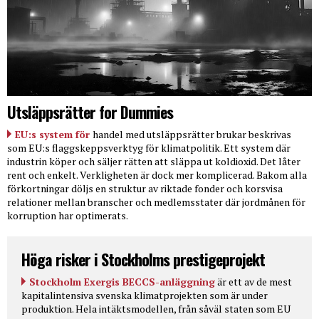
Utsläppsrätter for Dummies
EU:s system för
handel med utsläppsrätter brukar beskrivas
som EU:s flaggskeppsverktyg för klimatpolitik. Ett system där
industrin köper och säljer rätten att släppa ut koldioxid. Det låter
rent och enkelt. Verkligheten är dock mer komplicerad. Bakom alla
förkortningar döljs en struktur av riktade fonder och korsvisa
relationer mellan branscher och medlemsstater där jordmånen för
korruption har optimerats.
Höga risker i Stockholms prestigeprojekt
Stockholm Exergis BECCS-anläggning
är ett av de mest
kapitalintensiva svenska klimatprojekten som är under
produktion. Hela intäktsmodellen, från såväl staten som EU