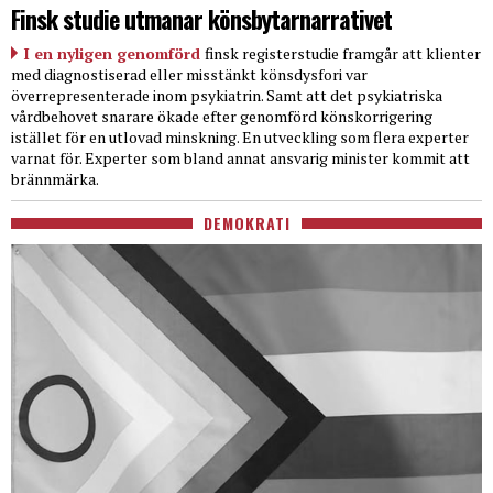
Finsk studie utmanar könsbytarnarrativet
I en nyligen genomförd
finsk registerstudie framgår att klienter
med diagnostiserad eller misstänkt könsdysfori var
överrepresenterade inom psykiatrin. Samt att det psykiatriska
vårdbehovet snarare ökade efter genomförd könskorrigering
istället för en utlovad minskning. En utveckling som flera experter
varnat för. Experter som bland annat ansvarig minister kommit att
brännmärka.
DEMOKRATI