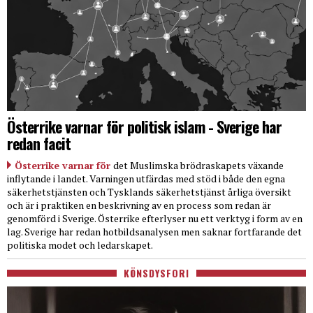
Österrike varnar för politisk islam - Sverige har
redan facit
Österrike varnar för
det Muslimska brödraskapets växande
inflytande i landet. Varningen utfärdas med stöd i både den egna
säkerhetstjänsten och Tysklands säkerhetstjänst årliga översikt
och är i praktiken en beskrivning av en process som redan är
genomförd i Sverige. Österrike efterlyser nu ett verktyg i form av en
lag. Sverige har redan hotbildsanalysen men saknar fortfarande det
politiska modet och ledarskapet.
KÖNSDYSFORI