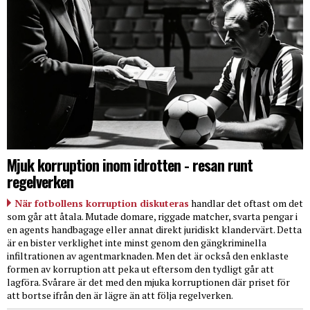
Mjuk korruption inom idrotten - resan runt
regelverken
När fotbollens korruption diskuteras
handlar det oftast om det
som går att åtala. Mutade domare, riggade matcher, svarta pengar i
en agents handbagage eller annat direkt juridiskt klandervärt. Detta
är en bister verklighet inte minst genom den gängkriminella
infiltrationen av agentmarknaden. Men det är också den enklaste
formen av korruption att peka ut eftersom den tydligt går att
lagföra. Svårare är det med den mjuka korruptionen där priset för
att bortse ifrån den är lägre än att följa regelverken.