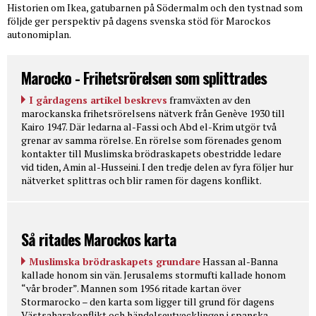
Historien om Ikea, gatubarnen på Södermalm och den tystnad som
följde ger perspektiv på dagens svenska stöd för Marockos
autonomiplan.
Marocko - Frihetsrörelsen som splittrades
I gårdagens artikel beskrevs
framväxten av den
marockanska frihetsrörelsens nätverk från Genève 1930 till
Kairo 1947. Där ledarna al-Fassi och Abd el-Krim utgör två
grenar av samma rörelse. En rörelse som förenades genom
kontakter till Muslimska brödraskapets obestridde ledare
vid tiden, Amin al-Husseini. I den tredje delen av fyra följer hur
nätverket splittras och blir ramen för dagens konflikt.
Så ritades Marockos karta
Muslimska brödraskapets grundare
Hassan al-Banna
kallade honom sin vän. Jerusalems stormufti kallade honom
“vår broder”. Mannen som 1956 ritade kartan över
Stormarocko – den karta som ligger till grund för dagens
Västsaharakonflikt och händelseutvecklingen i spanska