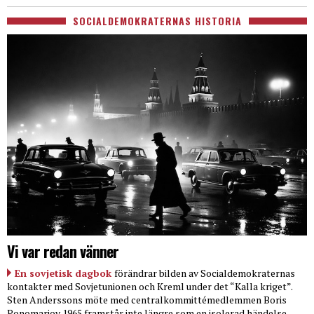
SOCIALDEMOKRATERNAS HISTORIA
Vi var redan vänner
En sovjetisk dagbok
förändrar bilden av Socialdemokraternas
kontakter med Sovjetunionen och Kreml under det “Kalla kriget”.
Sten Anderssons möte med centralkommittémedlemmen Boris
Ponomarjov 1965 framstår inte längre som en isolerad händelse