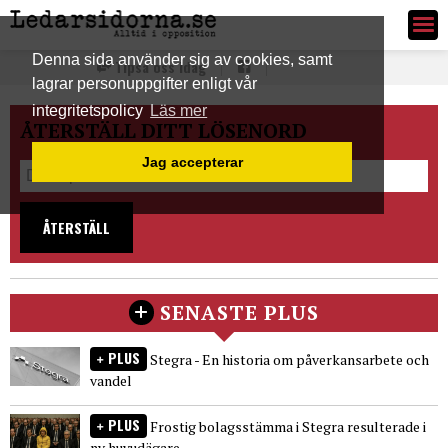
Ledarsidorna.se
Denna sida använder sig av cookies, samt
Tipsa oss idag
lagrar personuppgifter enligt vår
integritetspolicy
Läs mer
ÅTERSTÄLL DITT LÖSENORD
Jag accepterar
ÅTERSTÄLL
SENASTE PLUS
PLUS
Stegra - En historia om påverkansarbete och
vandel
PLUS
Frostig bolagsstämma i Stegra resulterade i
ny huvudägare