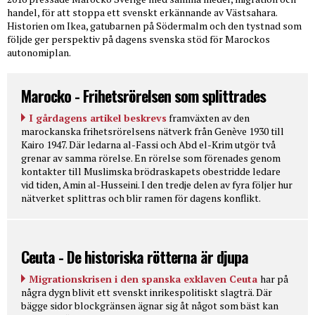
handel, för att stoppa ett svenskt erkännande av Västsahara.
Historien om Ikea, gatubarnen på Södermalm och den tystnad som
följde ger perspektiv på dagens svenska stöd för Marockos
autonomiplan.
Marocko - Frihetsrörelsen som splittrades
I gårdagens artikel beskrevs
framväxten av den
marockanska frihetsrörelsens nätverk från Genève 1930 till
Kairo 1947. Där ledarna al-Fassi och Abd el-Krim utgör två
grenar av samma rörelse. En rörelse som förenades genom
kontakter till Muslimska brödraskapets obestridde ledare
vid tiden, Amin al-Husseini. I den tredje delen av fyra följer hur
nätverket splittras och blir ramen för dagens konflikt.
Ceuta - De historiska rötterna är djupa
Migrationskrisen i den spanska exklaven Ceuta
har på
några dygn blivit ett svenskt inrikespolitiskt slagträ. Där
bägge sidor blockgränsen ägnar sig åt något som bäst kan