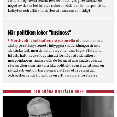
en delvis oprövad teknik levererar utlovad prestanda. Om
något av dessa led brister riskerar både den klimatpolitiska
kalkylen och affärsmodellen att raseras samtidigt.
När politiken leker "business"
Northvolt, vindkraftens strukturella
olönsamhet och
utsläppsrättssystemets inbyggda snedvridningar är inte
identiska fall, men de delar en gemensam logik. Staten har
hittills haft mycket begränsad förmåga att identifiera
morgondagens vinnare och de förment marknadsbaserad
styrmedlen visar sig vara lika politiskt konstruerat som en
riktad subvention, bara svårare att se i ett system där
bidragsberoende bolag blir en allt vanligare företeelse.
DEN GRÖNA OMSTÄLLNINGEN