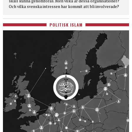
skall kunna genomföras. Men vilka är dessa organisationer?
Och vilka svenska intressen har kommit att bli involverade?
POLITISK ISLAM