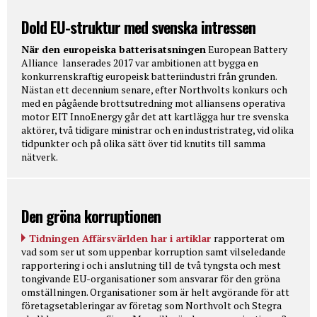
Dold EU-struktur med svenska intressen
När den europeiska batterisatsningen
European Battery
Alliance lanserades 2017 var ambitionen att bygga en
konkurrenskraftig europeisk batteriindustri från grunden.
Nästan ett decennium senare, efter Northvolts konkurs och
med en pågående brottsutredning mot alliansens operativa
motor EIT InnoEnergy går det att kartlägga hur tre svenska
aktörer, två tidigare ministrar och en industristrateg, vid olika
tidpunkter och på olika sätt över tid knutits till samma
nätverk.
Den gröna korruptionen
Tidningen Affärsvärlden har i artiklar
rapporterat om
vad som ser ut som uppenbar korruption samt vilseledande
rapportering i och i anslutning till de två tyngsta och mest
tongivande EU-organisationer som ansvarar för den gröna
omställningen. Organisationer som är helt avgörande för att
företagsetableringar av företag som Northvolt och Stegra