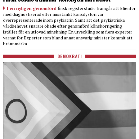
I en nyligen genomförd
finsk registerstudie framgår att klienter
med diagnostiserad eller misstänkt könsdysfori var
överrepresenterade inom psykiatrin. Samt att det psykiatriska
vårdbehovet snarare ökade efter genomförd könskorrigering
istället för en utlovad minskning. En utveckling som flera experter
varnat för. Experter som bland annat ansvarig minister kommit att
brännmärka.
DEMOKRATI