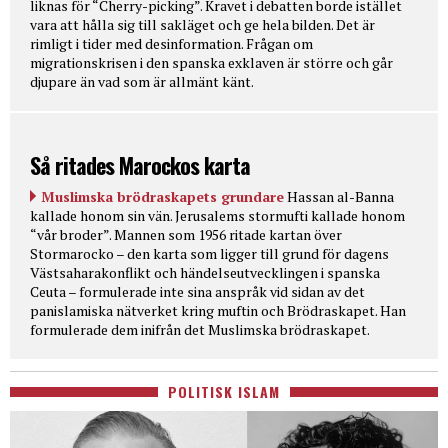
liknas för “Cherry-picking”. Kravet i debatten borde istället
vara att hålla sig till sakläget och ge hela bilden. Det är
rimligt i tider med desinformation. Frågan om
migrationskrisen i den spanska exklaven är större och går
djupare än vad som är allmänt känt.
Så ritades Marockos karta
Muslimska brödraskapets grundare
Hassan al-Banna
kallade honom sin vän. Jerusalems stormufti kallade honom
“vår broder”. Mannen som 1956 ritade kartan över
Stormarocko – den karta som ligger till grund för dagens
Västsaharakonflikt och händelseutvecklingen i spanska
Ceuta – formulerade inte sina anspråk vid sidan av det
panislamiska nätverket kring muftin och Brödraskapet. Han
formulerade dem inifrån det Muslimska brödraskapet.
POLITISK ISLAM