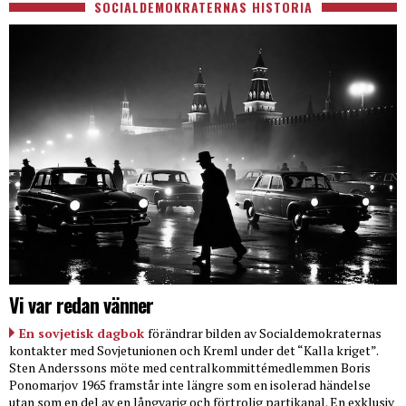
SOCIALDEMOKRATERNAS HISTORIA
Vi var redan vänner
En sovjetisk dagbok
förändrar bilden av Socialdemokraternas
kontakter med Sovjetunionen och Kreml under det “Kalla kriget”.
Sten Anderssons möte med centralkommittémedlemmen Boris
Ponomarjov 1965 framstår inte längre som en isolerad händelse
utan som en del av en långvarig och förtrolig partikanal. En exklusiv