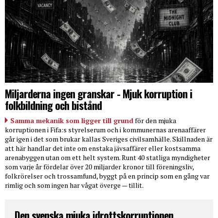
Miljarderna ingen granskar - Mjuk korruption i
folkbildning och bistånd
Samma mekanik som ligger till grund
för den mjuka
korruptionen i Fifa:s styrelserum och i kommunernas arenaaffärer
går igen i det som brukar kallas Sveriges civilsamhälle. Skillnaden är
att här handlar det inte om enstaka jävsaffärer eller kostsamma
arenabyggen utan om ett helt system. Runt 40 statliga myndigheter
som varje år fördelar över 20 miljarder kronor till föreningsliv,
folkrörelser och trossamfund, byggt på en princip som en gång var
rimlig och som ingen har vågat överge — tillit.
Den svenska mjuka idrottskorruptionen