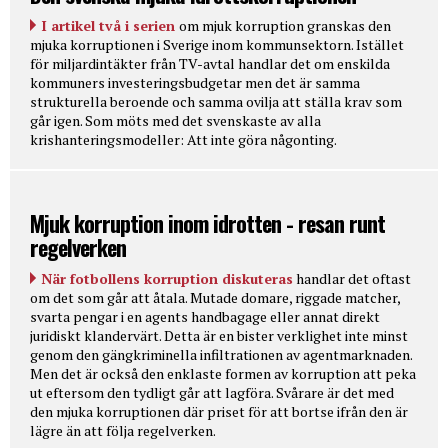
I artikel två i serien
om mjuk korruption granskas den
mjuka korruptionen i Sverige inom kommunsektorn. Istället
för miljardintäkter från TV-avtal handlar det om enskilda
kommuners investeringsbudgetar men det är samma
strukturella beroende och samma ovilja att ställa krav som
går igen. Som möts med det svenskaste av alla
krishanteringsmodeller: Att inte göra någonting.
Mjuk korruption inom idrotten - resan runt
regelverken
När fotbollens korruption diskuteras
handlar det oftast
om det som går att åtala. Mutade domare, riggade matcher,
svarta pengar i en agents handbagage eller annat direkt
juridiskt klandervärt. Detta är en bister verklighet inte minst
genom den gängkriminella infiltrationen av agentmarknaden.
Men det är också den enklaste formen av korruption att peka
ut eftersom den tydligt går att lagföra. Svårare är det med
den mjuka korruptionen där priset för att bortse ifrån den är
lägre än att följa regelverken.