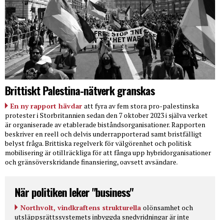
Brittiskt Palestina-nätverk granskas
En ny rapport hävdar
att fyra av fem stora pro-palestinska
protester i Storbritannien sedan den 7 oktober 2023 i själva verket
är organiserade av etablerade biståndsorganisationer. Rapporten
beskriver en reell och delvis underrapporterad samt bristfälligt
belyst fråga. Brittiska regelverk för välgörenhet och politisk
mobilisering är otillräckliga för att fånga upp hybridorganisationer
och gränsöverskridande finansiering, oavsett avsändare.
När politiken leker "business"
Northvolt, vindkraftens strukturella
olönsamhet och
utsläppsrättssystemets inbyggda snedvridningar är inte