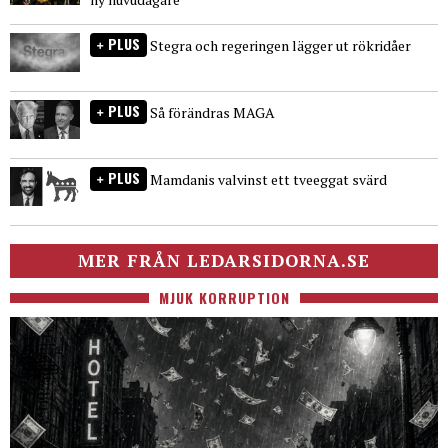
PLUS
Stegra och regeringen lägger ut rökridåer
PLUS
Så förändras MAGA
PLUS
Mamdanis valvinst ett tveeggat svärd
MER FRÅN LEDARSIDORNA.SE
MJUK KORRUPTION