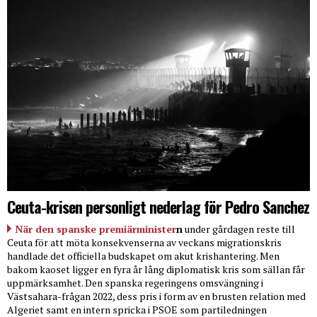
Ceuta-krisen personligt nederlag för Pedro Sanchez
När den spanske premiärminister
n
under gårdagen reste till
Ceuta för att möta konsekvenserna av veckans migrationskris
handlade det officiella budskapet om akut krishantering. Men
bakom kaoset ligger en fyra år lång diplomatisk kris som sällan får
uppmärksamhet. Den spanska regeringens omsvängning i
Västsahara-frågan 2022, dess pris i form av en brusten relation med
Algeriet samt en intern spricka i PSOE som partiledningen