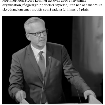
Northvolt och Stegra kommer att dyka upp i en ny banks
organisation, rådgivargrupper eller styrelse, utan när, och med vilka
skyddsmekanismer mot jäv som i sådana fall finns på plats.