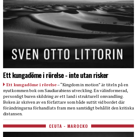
Ett kungadöme i rörelse - inte utan risker
Ett kungadöme i rörelse
– “Kingdom in motion” är titeln på en
nyutkommen bok om Saudiarabiens utveckling. En välinformerad,
personligt buren skildring av ett land i strukturell omvandling.
Boken är skriven av en författare som både suttit vid bordet där
förändringarna förhandlats fram men samtidigt behållit den kritiska
distansen.
CEUTA - MAROCKO