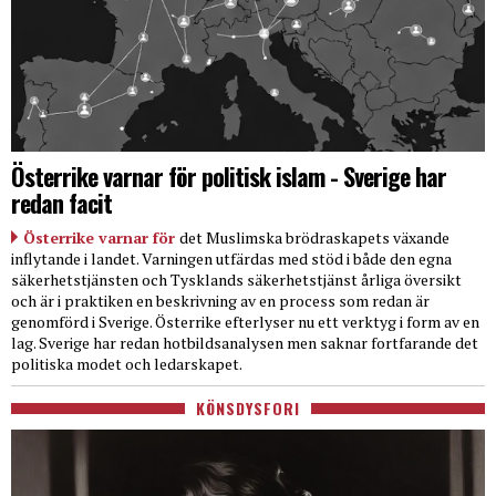
Österrike varnar för politisk islam - Sverige har
redan facit
Österrike varnar för
det Muslimska brödraskapets växande
inflytande i landet. Varningen utfärdas med stöd i både den egna
säkerhetstjänsten och Tysklands säkerhetstjänst årliga översikt
och är i praktiken en beskrivning av en process som redan är
genomförd i Sverige. Österrike efterlyser nu ett verktyg i form av en
lag. Sverige har redan hotbildsanalysen men saknar fortfarande det
politiska modet och ledarskapet.
KÖNSDYSFORI