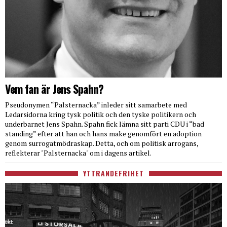
Vem fan är Jens Spahn?
Pseudonymen “Palsternacka” inleder sitt samarbete med
Ledarsidorna kring tysk politik och den tyske politikern och
underbarnet Jens Spahn. Spahn fick lämna sitt parti CDU i “bad
standing” efter att han och hans make genomfört en adoption
genom surrogatmödraskap. Detta, och om politisk arrogans,
reflekterar "Palsternacka" om i dagens artikel.
YTTRANDEFRIHET