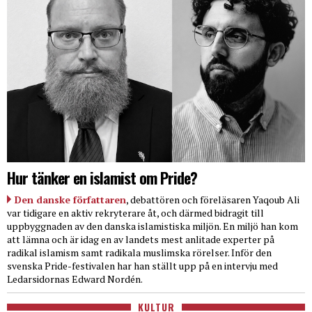
Hur tänker en islamist om Pride?
Den danske författaren
, debattören och föreläsaren Yaqoub Ali
var tidigare en aktiv rekryterare åt, och därmed bidragit till
uppbyggnaden av den danska islamistiska miljön. En miljö han kom
att lämna och är idag en av landets mest anlitade experter på
radikal islamism samt radikala muslimska rörelser. Inför den
svenska Pride-festivalen har han ställt upp på en intervju med
Ledarsidornas Edward Nordén.
KULTUR