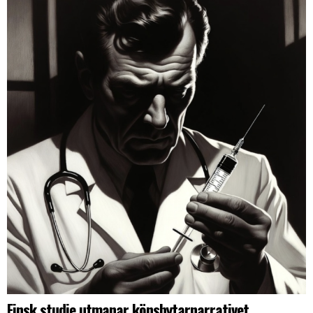
Finsk studie utmanar könsbytarnarrativet