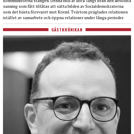
kommunisterna stången. Denna bild är dock långt ifrån den absoluta
sanning som fått tillåtas att sätta bilden av Socialdemokraterna
som det bästa försvaret mot Kreml. Tvärtom präglades relationen
istället av samarbete och öppna relationer under långa perioder.
GÄSTKRÖNIKAN