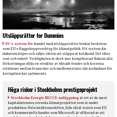
Utsläppsrätter for Dummies
EU:s system för
handel med utsläppsrätter brukar beskrivas
som EU:s flaggskeppsverktyg för klimatpolitik. Ett system där
industrin köper och säljer rätten att släppa ut koldioxid. Det låter
rent och enkelt. Verkligheten är dock mer komplicerad. Bakom alla
förkortningar döljs en struktur av riktade fonder och korsvisa
relationer mellan branscher och medlemsstater där jordmånen för
korruption har optimerats.
Höga risker i Stockholms prestigeprojekt
Stockholm Exergis BECCS-anläggning
är ett av de mest
kapitalintensiva svenska klimatprojekten som är under
produktion. Hela intäktsmodellen, från såväl staten som EU
och kommersiella kunder som Microsoft är villkorad av att