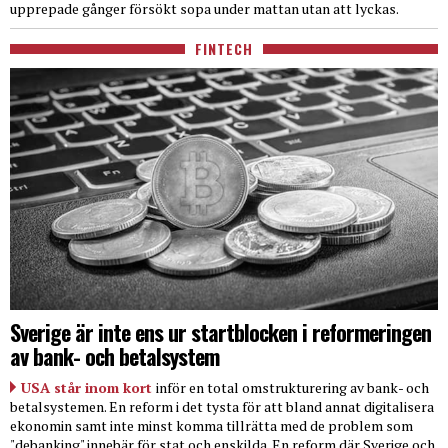
upprepade gånger försökt sopa under mattan utan att lyckas.
FINTECH
Sverige är inte ens ur startblocken i reformeringen
av bank- och betalsystem
USA står inom kort
inför en total omstrukturering av bank- och
betalsystemen. En reform i det tysta för att bland annat digitalisera
ekonomin samt inte minst komma tillrätta med de problem som
"debanking" innebär för stat och enskilda. En reform där Sverige och