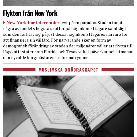
Flykten från New York
New York har i decennier
levt på en paradox. Staden tar ut
några av landets högsta skatter på höginkomsttagare samtidigt
som den förlitat sig på just dessa höginkomsttagares närvaro för
att finansiera sin välfärd. För närvarande sker en form av
demografisk förändring av staden där miljonärer väljer att flytta till
lågskattestater som Florida och Texas vilket påverkar och utmanar
den nyvalde borgmästarens reformutrymme.
MUSLIMSKA BRÖDRASKAPET