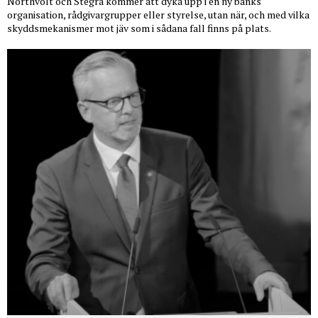
Northvolt och Stegra kommer att dyka upp i en ny banks
organisation, rådgivargrupper eller styrelse, utan när, och med vilka
skyddsmekanismer mot jäv som i sådana fall finns på plats.