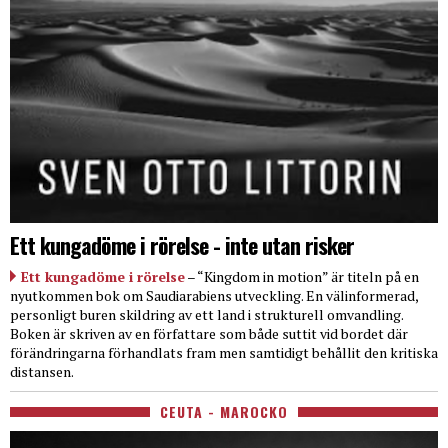
Ett kungadöme i rörelse - inte utan risker
Ett kungadöme i rörelse
– “Kingdom in motion” är titeln på en
nyutkommen bok om Saudiarabiens utveckling. En välinformerad,
personligt buren skildring av ett land i strukturell omvandling.
Boken är skriven av en författare som både suttit vid bordet där
förändringarna förhandlats fram men samtidigt behållit den kritiska
distansen.
CEUTA - MAROCKO