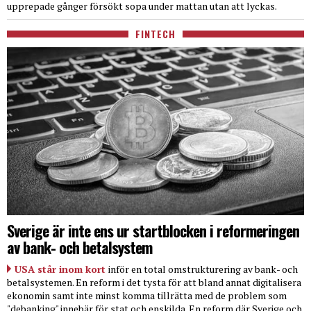
upprepade gånger försökt sopa under mattan utan att lyckas.
FINTECH
Sverige är inte ens ur startblocken i reformeringen
av bank- och betalsystem
USA står inom kort
inför en total omstrukturering av bank- och
betalsystemen. En reform i det tysta för att bland annat digitalisera
ekonomin samt inte minst komma tillrätta med de problem som
"debanking" innebär för stat och enskilda. En reform där Sverige och