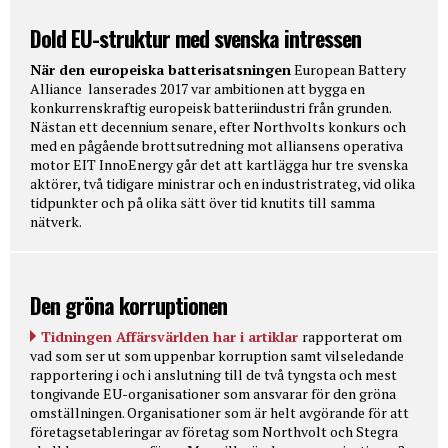
Dold EU-struktur med svenska intressen
När den europeiska batterisatsningen
European Battery
Alliance lanserades 2017 var ambitionen att bygga en
konkurrenskraftig europeisk batteriindustri från grunden.
Nästan ett decennium senare, efter Northvolts konkurs och
med en pågående brottsutredning mot alliansens operativa
motor EIT InnoEnergy går det att kartlägga hur tre svenska
aktörer, två tidigare ministrar och en industristrateg, vid olika
tidpunkter och på olika sätt över tid knutits till samma
nätverk.
Den gröna korruptionen
Tidningen Affärsvärlden har i artiklar
rapporterat om
vad som ser ut som uppenbar korruption samt vilseledande
rapportering i och i anslutning till de två tyngsta och mest
tongivande EU-organisationer som ansvarar för den gröna
omställningen. Organisationer som är helt avgörande för att
företagsetableringar av företag som Northvolt och Stegra