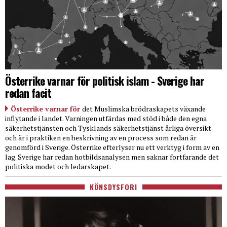
Österrike varnar för politisk islam - Sverige har
redan facit
Österrike varnar för
det Muslimska brödraskapets växande
inflytande i landet. Varningen utfärdas med stöd i både den egna
säkerhetstjänsten och Tysklands säkerhetstjänst årliga översikt
och är i praktiken en beskrivning av en process som redan är
genomförd i Sverige. Österrike efterlyser nu ett verktyg i form av en
lag. Sverige har redan hotbildsanalysen men saknar fortfarande det
politiska modet och ledarskapet.
KÖNSDYSFORI