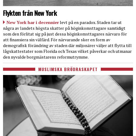
Flykten från New York
New York har i decennier
levt på en paradox. Staden tar ut
några av landets högsta skatter på höginkomsttagare samtidigt
som den förlitat sig på just dessa höginkomsttagares närvaro för
att finansiera sin välfärd. För närvarande sker en form av
demografisk förändring av staden där miljonärer väljer att flytta till
lågskattestater som Florida och Texas vilket påverkar och utmanar
den nyvalde borgmästarens reformutrymme.
MUSLIMSKA BRÖDRASKAPET