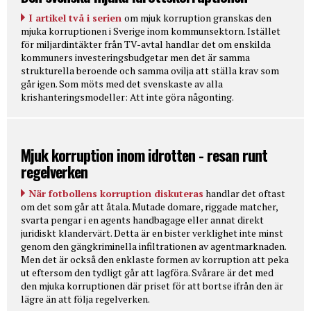
I artikel två i serien
om mjuk korruption granskas den
mjuka korruptionen i Sverige inom kommunsektorn. Istället
för miljardintäkter från TV-avtal handlar det om enskilda
kommuners investeringsbudgetar men det är samma
strukturella beroende och samma ovilja att ställa krav som
går igen. Som möts med det svenskaste av alla
krishanteringsmodeller: Att inte göra någonting.
Mjuk korruption inom idrotten - resan runt
regelverken
När fotbollens korruption diskuteras
handlar det oftast
om det som går att åtala. Mutade domare, riggade matcher,
svarta pengar i en agents handbagage eller annat direkt
juridiskt klandervärt. Detta är en bister verklighet inte minst
genom den gängkriminella infiltrationen av agentmarknaden.
Men det är också den enklaste formen av korruption att peka
ut eftersom den tydligt går att lagföra. Svårare är det med
den mjuka korruptionen där priset för att bortse ifrån den är
lägre än att följa regelverken.