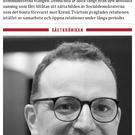
kommunisterna stången. Denna bild är dock långt ifrån den absoluta
sanning som fått tillåtas att sätta bilden av Socialdemokraterna
som det bästa försvaret mot Kreml. Tvärtom präglades relationen
istället av samarbete och öppna relationer under långa perioder.
GÄSTKRÖNIKAN