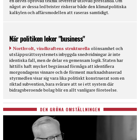
en delvis oprövad teknik levererar utlovad prestanda. Om
något av dessa led brister riskerar både den klimatpolitiska
kalkylen och affärsmodellen att raseras samtidigt.
När politiken leker "business"
Northvolt, vindkraftens strukturella
olönsamhet och
utsläppsrättssystemets inbyggda snedvridningar är inte
identiska fall, men de delar en gemensam logik. Staten har
hittills haft mycket begränsad förmåga att identifiera
morgondagens vinnare och de förment marknadsbaserad
styrmedlen visar sig vara lika politiskt konstruerat som en
riktad subvention, bara svårare att se i ett system där
bidragsberoende bolag blir en allt vanligare företeelse.
DEN GRÖNA OMSTÄLLNINGEN