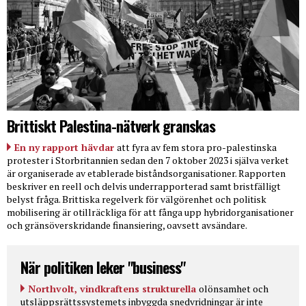
Brittiskt Palestina-nätverk granskas
En ny rapport hävdar
att fyra av fem stora pro-palestinska
protester i Storbritannien sedan den 7 oktober 2023 i själva verket
är organiserade av etablerade biståndsorganisationer. Rapporten
beskriver en reell och delvis underrapporterad samt bristfälligt
belyst fråga. Brittiska regelverk för välgörenhet och politisk
mobilisering är otillräckliga för att fånga upp hybridorganisationer
och gränsöverskridande finansiering, oavsett avsändare.
När politiken leker "business"
Northvolt, vindkraftens strukturella
olönsamhet och
utsläppsrättssystemets inbyggda snedvridningar är inte