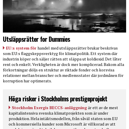
Utsläppsrätter for Dummies
EU:s system för
handel med utsläppsrätter brukar beskrivas
som EU:s flaggskeppsverktyg för klimatpolitik. Ett system där
industrin köper och säljer rätten att släppa ut koldioxid. Det låter
rent och enkelt. Verkligheten är dock mer komplicerad. Bakom alla
förkortningar döljs en struktur av riktade fonder och korsvisa
relationer mellan branscher och medlemsstater där jordmånen för
korruption har optimerats.
Höga risker i Stockholms prestigeprojekt
Stockholm Exergis BECCS-anläggning
är ett av de mest
kapitalintensiva svenska klimatprojekten som är under
produktion. Hela intäktsmodellen, från såväl staten som EU
och kommersiella kunder som Microsoft är villkorad av att