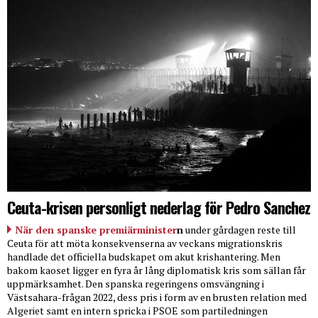
Ceuta-krisen personligt nederlag för Pedro Sanchez
När den spanske premiärminister
n
under gårdagen reste till
Ceuta för att möta konsekvenserna av veckans migrationskris
handlade det officiella budskapet om akut krishantering. Men
bakom kaoset ligger en fyra år lång diplomatisk kris som sällan får
uppmärksamhet. Den spanska regeringens omsvängning i
Västsahara-frågan 2022, dess pris i form av en brusten relation med
Algeriet samt en intern spricka i PSOE som partiledningen