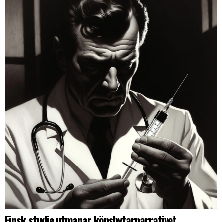
Finsk studie utmanar könsbytarnarrativet