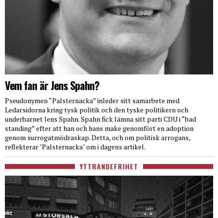
Vem fan är Jens Spahn?
Pseudonymen “Palsternacka” inleder sitt samarbete med
Ledarsidorna kring tysk politik och den tyske politikern och
underbarnet Jens Spahn. Spahn fick lämna sitt parti CDU i “bad
standing” efter att han och hans make genomfört en adoption
genom surrogatmödraskap. Detta, och om politisk arrogans,
reflekterar "Palsternacka" om i dagens artikel.
YTTRANDEFRIHET