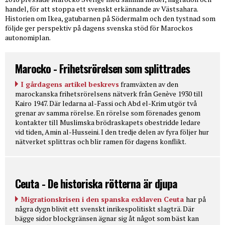
handel, för att stoppa ett svenskt erkännande av Västsahara.
Historien om Ikea, gatubarnen på Södermalm och den tystnad som
följde ger perspektiv på dagens svenska stöd för Marockos
autonomiplan.
Marocko - Frihetsrörelsen som splittrades
I gårdagens artikel beskrevs
framväxten av den
marockanska frihetsrörelsens nätverk från Genève 1930 till
Kairo 1947. Där ledarna al-Fassi och Abd el-Krim utgör två
grenar av samma rörelse. En rörelse som förenades genom
kontakter till Muslimska brödraskapets obestridde ledare
vid tiden, Amin al-Husseini. I den tredje delen av fyra följer hur
nätverket splittras och blir ramen för dagens konflikt.
Ceuta - De historiska rötterna är djupa
Migrationskrisen i den spanska exklaven Ceuta
har på
några dygn blivit ett svenskt inrikespolitiskt slagträ. Där
bägge sidor blockgränsen ägnar sig åt något som bäst kan