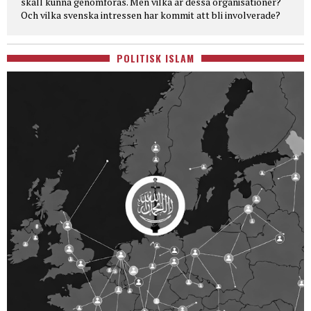
skall kunna genomföras. Men vilka är dessa organisationer?
Och vilka svenska intressen har kommit att bli involverade?
POLITISK ISLAM