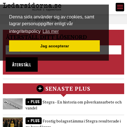
Ledarsidorna.se
Denna sida använder sig av cookies, samt
Tipsa oss idag
lagrar personuppgifter enligt vår
integritetspolicy
Läs mer
ÅTERSTÄLL DITT LÖSENORD
Jag accepterar
ÅTERSTÄLL
SENASTE PLUS
PLUS
Stegra - En historia om påverkansarbete och
vandel
PLUS
Frostig bolagsstämma i Stegra resulterade i
ny huvudägare