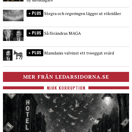
PLUS
Stegra och regeringen lägger ut rökridåer
PLUS
Så förändras MAGA
PLUS
Mamdanis valvinst ett tveeggat svärd
MER FRÅN LEDARSIDORNA.SE
MJUK KORRUPTION