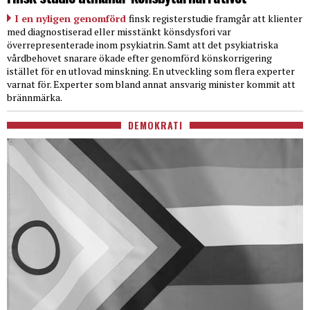
I en nyligen genomförd
finsk registerstudie framgår att klienter
med diagnostiserad eller misstänkt könsdysfori var
överrepresenterade inom psykiatrin. Samt att det psykiatriska
vårdbehovet snarare ökade efter genomförd könskorrigering
istället för en utlovad minskning. En utveckling som flera experter
varnat för. Experter som bland annat ansvarig minister kommit att
brännmärka.
DEMOKRATI