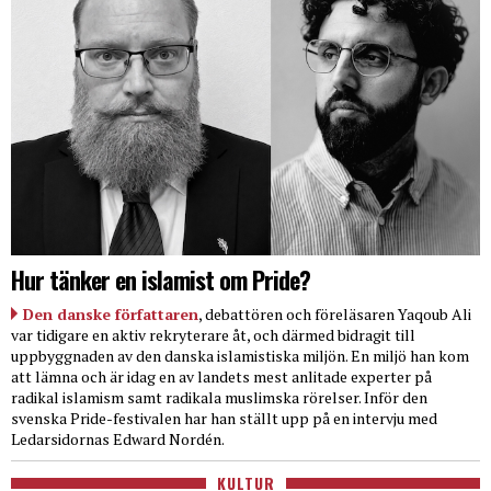
Hur tänker en islamist om Pride?
Den danske författaren
, debattören och föreläsaren Yaqoub Ali
var tidigare en aktiv rekryterare åt, och därmed bidragit till
uppbyggnaden av den danska islamistiska miljön. En miljö han kom
att lämna och är idag en av landets mest anlitade experter på
radikal islamism samt radikala muslimska rörelser. Inför den
svenska Pride-festivalen har han ställt upp på en intervju med
Ledarsidornas Edward Nordén.
KULTUR