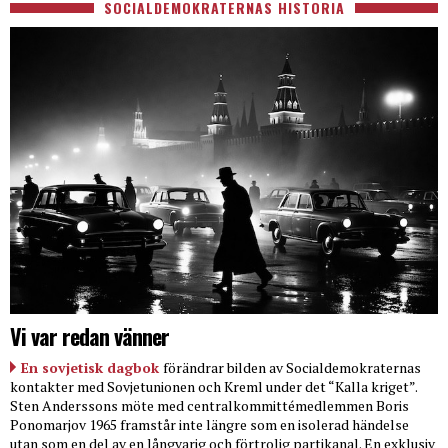
SOCIALDEMOKRATERNAS HISTORIA
Vi var redan vänner
En sovjetisk dagbok
förändrar bilden av Socialdemokraternas
kontakter med Sovjetunionen och Kreml under det “Kalla kriget”.
Sten Anderssons möte med centralkommittémedlemmen Boris
Ponomarjov 1965 framstår inte längre som en isolerad händelse
utan som en del av en långvarig och förtrolig partikanal. En exklusiv