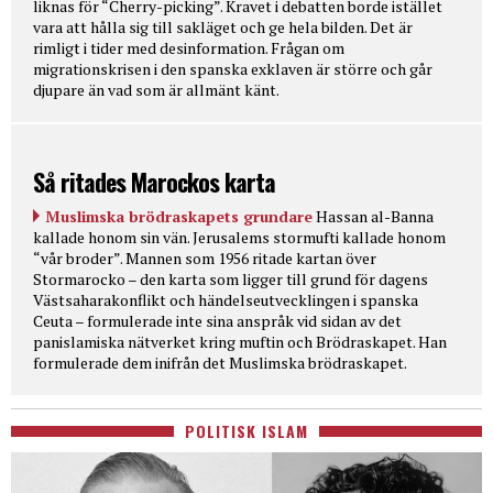
liknas för “Cherry-picking”. Kravet i debatten borde istället
vara att hålla sig till sakläget och ge hela bilden. Det är
rimligt i tider med desinformation. Frågan om
migrationskrisen i den spanska exklaven är större och går
djupare än vad som är allmänt känt.
Så ritades Marockos karta
Muslimska brödraskapets grundare
Hassan al-Banna
kallade honom sin vän. Jerusalems stormufti kallade honom
“vår broder”. Mannen som 1956 ritade kartan över
Stormarocko – den karta som ligger till grund för dagens
Västsaharakonflikt och händelseutvecklingen i spanska
Ceuta – formulerade inte sina anspråk vid sidan av det
panislamiska nätverket kring muftin och Brödraskapet. Han
formulerade dem inifrån det Muslimska brödraskapet.
POLITISK ISLAM