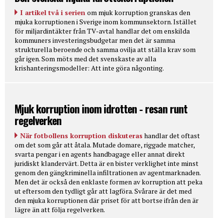
I artikel två i serien
om mjuk korruption granskas den
mjuka korruptionen i Sverige inom kommunsektorn. Istället
för miljardintäkter från TV-avtal handlar det om enskilda
kommuners investeringsbudgetar men det är samma
strukturella beroende och samma ovilja att ställa krav som
går igen. Som möts med det svenskaste av alla
krishanteringsmodeller: Att inte göra någonting.
Mjuk korruption inom idrotten - resan runt
regelverken
När fotbollens korruption diskuteras
handlar det oftast
om det som går att åtala. Mutade domare, riggade matcher,
svarta pengar i en agents handbagage eller annat direkt
juridiskt klandervärt. Detta är en bister verklighet inte minst
genom den gängkriminella infiltrationen av agentmarknaden.
Men det är också den enklaste formen av korruption att peka
ut eftersom den tydligt går att lagföra. Svårare är det med
den mjuka korruptionen där priset för att bortse ifrån den är
lägre än att följa regelverken.