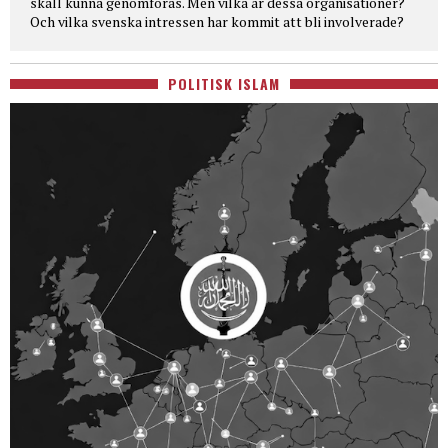
skall kunna genomföras. Men vilka är dessa organisationer?
Och vilka svenska intressen har kommit att bli involverade?
POLITISK ISLAM