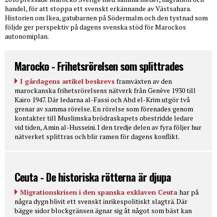
handel, för att stoppa ett svenskt erkännande av Västsahara.
Historien om Ikea, gatubarnen på Södermalm och den tystnad som
följde ger perspektiv på dagens svenska stöd för Marockos
autonomiplan.
Marocko - Frihetsrörelsen som splittrades
I gårdagens artikel beskrevs
framväxten av den
marockanska frihetsrörelsens nätverk från Genève 1930 till
Kairo 1947. Där ledarna al-Fassi och Abd el-Krim utgör två
grenar av samma rörelse. En rörelse som förenades genom
kontakter till Muslimska brödraskapets obestridde ledare
vid tiden, Amin al-Husseini. I den tredje delen av fyra följer hur
nätverket splittras och blir ramen för dagens konflikt.
Ceuta - De historiska rötterna är djupa
Migrationskrisen i den spanska exklaven Ceuta
har på
några dygn blivit ett svenskt inrikespolitiskt slagträ. Där
bägge sidor blockgränsen ägnar sig åt något som bäst kan