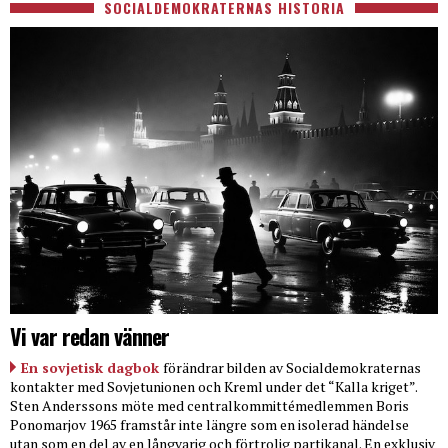
SOCIALDEMOKRATERNAS HISTORIA
Vi var redan vänner
En sovjetisk dagbok
förändrar bilden av Socialdemokraternas
kontakter med Sovjetunionen och Kreml under det “Kalla kriget”.
Sten Anderssons möte med centralkommittémedlemmen Boris
Ponomarjov 1965 framstår inte längre som en isolerad händelse
utan som en del av en långvarig och förtrolig partikanal. En exklusiv