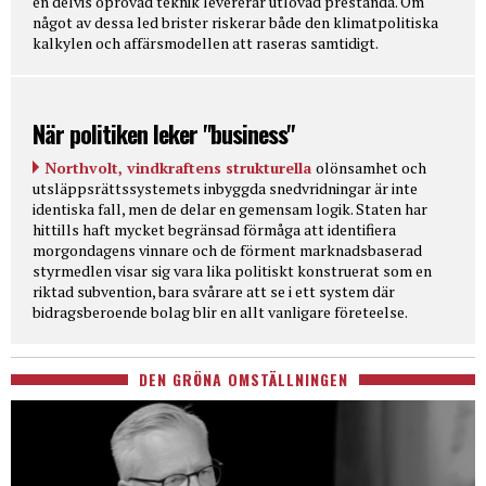
en delvis oprövad teknik levererar utlovad prestanda. Om
något av dessa led brister riskerar både den klimatpolitiska
kalkylen och affärsmodellen att raseras samtidigt.
När politiken leker "business"
Northvolt, vindkraftens strukturella
olönsamhet och
utsläppsrättssystemets inbyggda snedvridningar är inte
identiska fall, men de delar en gemensam logik. Staten har
hittills haft mycket begränsad förmåga att identifiera
morgondagens vinnare och de förment marknadsbaserad
styrmedlen visar sig vara lika politiskt konstruerat som en
riktad subvention, bara svårare att se i ett system där
bidragsberoende bolag blir en allt vanligare företeelse.
DEN GRÖNA OMSTÄLLNINGEN