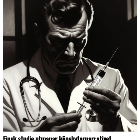
Finsk studie utmanar könsbytarnarrativet