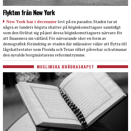
Flykten från New York
New York har i decennier
levt på en paradox. Staden tar ut
några av landets högsta skatter på höginkomsttagare samtidigt
som den förlitat sig på just dessa höginkomsttagares närvaro för
att finansiera sin välfärd. För närvarande sker en form av
demografisk förändring av staden där miljonärer väljer att flytta till
lågskattestater som Florida och Texas vilket påverkar och utmanar
den nyvalde borgmästarens reformutrymme.
MUSLIMSKA BRÖDRASKAPET