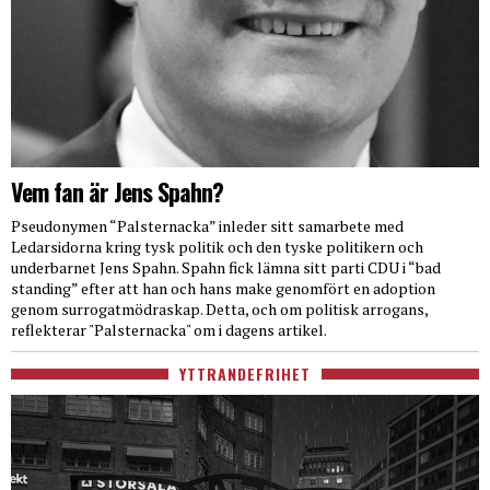
Vem fan är Jens Spahn?
Pseudonymen “Palsternacka” inleder sitt samarbete med
Ledarsidorna kring tysk politik och den tyske politikern och
underbarnet Jens Spahn. Spahn fick lämna sitt parti CDU i “bad
standing” efter att han och hans make genomfört en adoption
genom surrogatmödraskap. Detta, och om politisk arrogans,
reflekterar "Palsternacka" om i dagens artikel.
YTTRANDEFRIHET