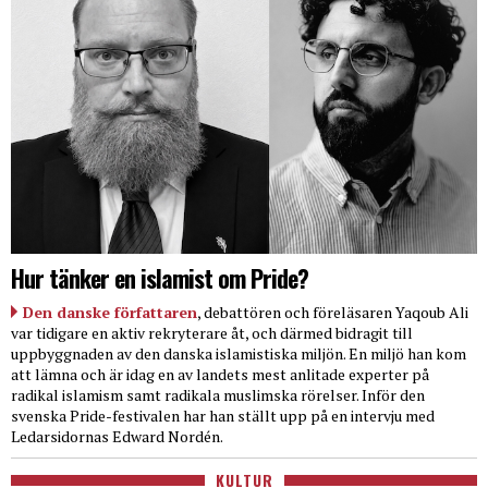
Hur tänker en islamist om Pride?
Den danske författaren
, debattören och föreläsaren Yaqoub Ali
var tidigare en aktiv rekryterare åt, och därmed bidragit till
uppbyggnaden av den danska islamistiska miljön. En miljö han kom
att lämna och är idag en av landets mest anlitade experter på
radikal islamism samt radikala muslimska rörelser. Inför den
svenska Pride-festivalen har han ställt upp på en intervju med
Ledarsidornas Edward Nordén.
KULTUR