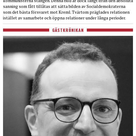
kommunisterna stången. Denna bild är dock långt ifrån den absoluta
sanning som fått tillåtas att sätta bilden av Socialdemokraterna
som det bästa försvaret mot Kreml. Tvärtom präglades relationen
istället av samarbete och öppna relationer under långa perioder.
GÄSTKRÖNIKAN