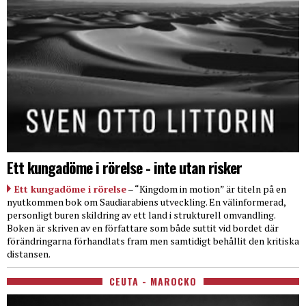
Ett kungadöme i rörelse - inte utan risker
Ett kungadöme i rörelse
– “Kingdom in motion” är titeln på en
nyutkommen bok om Saudiarabiens utveckling. En välinformerad,
personligt buren skildring av ett land i strukturell omvandling.
Boken är skriven av en författare som både suttit vid bordet där
förändringarna förhandlats fram men samtidigt behållit den kritiska
distansen.
CEUTA - MAROCKO