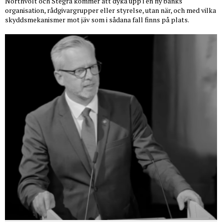
Northvolt och Stegra kommer att dyka upp i en ny banks
organisation, rådgivargrupper eller styrelse, utan när, och med vilka
skyddsmekanismer mot jäv som i sådana fall finns på plats.