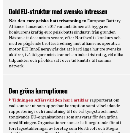
Dold EU-struktur med svenska intressen
När den europeiska batterisatsningen
European Battery
Alliance lanserades 2017 var ambitionen att bygga en
konkurrenskraftig europeisk batteriindustri från grunden.
Nästan ett decennium senare, efter Northvolts konkurs och
med en pågående brottsutredning mot alliansens operativa
motor EIT InnoEnergy går det att kartlägga hur tre svenska
aktörer, två tidigare ministrar och en industristrateg, vid olika
tidpunkter och på olika sätt över tid knutits till samma
nätverk.
Den gröna korruptionen
Tidningen Affärsvärlden har i artiklar
rapporterat om
vad som ser ut som uppenbar korruption samt vilseledande
rapportering i och i anslutning till de två tyngsta och mest
tongivande EU-organisationer som ansvarar för den gröna
omställningen. Organisationer som är helt avgörande för att
företagsetableringar av företag som Northvolt och Stegra