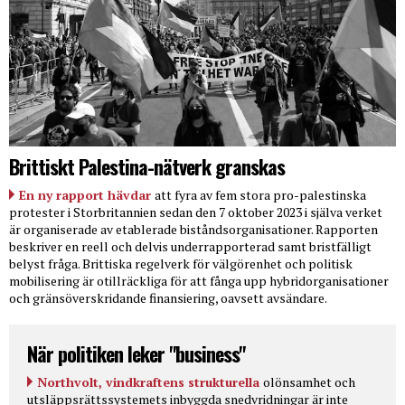
Brittiskt Palestina-nätverk granskas
En ny rapport hävdar
att fyra av fem stora pro-palestinska
protester i Storbritannien sedan den 7 oktober 2023 i själva verket
är organiserade av etablerade biståndsorganisationer. Rapporten
beskriver en reell och delvis underrapporterad samt bristfälligt
belyst fråga. Brittiska regelverk för välgörenhet och politisk
mobilisering är otillräckliga för att fånga upp hybridorganisationer
och gränsöverskridande finansiering, oavsett avsändare.
När politiken leker "business"
Northvolt, vindkraftens strukturella
olönsamhet och
utsläppsrättssystemets inbyggda snedvridningar är inte