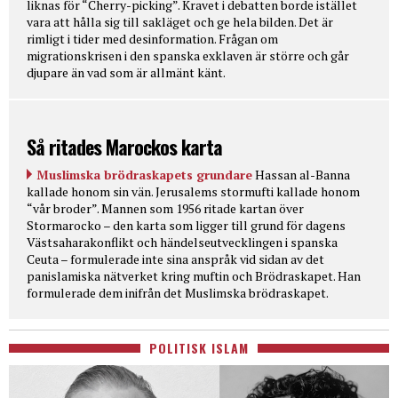
liknas för “Cherry-picking”. Kravet i debatten borde istället
vara att hålla sig till sakläget och ge hela bilden. Det är
rimligt i tider med desinformation. Frågan om
migrationskrisen i den spanska exklaven är större och går
djupare än vad som är allmänt känt.
Så ritades Marockos karta
Muslimska brödraskapets grundare
Hassan al-Banna
kallade honom sin vän. Jerusalems stormufti kallade honom
“vår broder”. Mannen som 1956 ritade kartan över
Stormarocko – den karta som ligger till grund för dagens
Västsaharakonflikt och händelseutvecklingen i spanska
Ceuta – formulerade inte sina anspråk vid sidan av det
panislamiska nätverket kring muftin och Brödraskapet. Han
formulerade dem inifrån det Muslimska brödraskapet.
POLITISK ISLAM