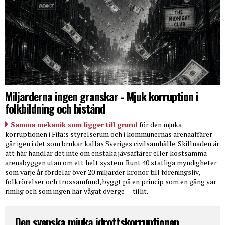
Miljarderna ingen granskar - Mjuk korruption i
folkbildning och bistånd
Samma mekanik som ligger till grund
för den mjuka
korruptionen i Fifa:s styrelserum och i kommunernas arenaaffärer
går igen i det som brukar kallas Sveriges civilsamhälle. Skillnaden är
att här handlar det inte om enstaka jävsaffärer eller kostsamma
arenabyggen utan om ett helt system. Runt 40 statliga myndigheter
som varje år fördelar över 20 miljarder kronor till föreningsliv,
folkrörelser och trossamfund, byggt på en princip som en gång var
rimlig och som ingen har vågat överge — tillit.
Den svenska mjuka idrottskorruptionen