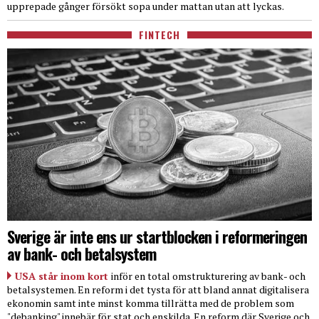
upprepade gånger försökt sopa under mattan utan att lyckas.
FINTECH
Sverige är inte ens ur startblocken i reformeringen
av bank- och betalsystem
USA står inom kort
inför en total omstrukturering av bank- och
betalsystemen. En reform i det tysta för att bland annat digitalisera
ekonomin samt inte minst komma tillrätta med de problem som
"debanking" innebär för stat och enskilda. En reform där Sverige och