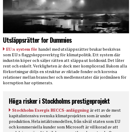
Utsläppsrätter for Dummies
EU:s system för
handel med utsläppsrätter brukar beskrivas
som EU:s flaggskeppsverktyg för klimatpolitik. Ett system där
industrin köper och säljer rätten att släppa ut koldioxid. Det låter
rent och enkelt. Verkligheten är dock mer komplicerad. Bakom alla
förkortningar döljs en struktur av riktade fonder och korsvisa
relationer mellan branscher och medlemsstater där jordmånen för
korruption har optimerats.
Höga risker i Stockholms prestigeprojekt
Stockholm Exergis BECCS-anläggning
är ett av de mest
kapitalintensiva svenska klimatprojekten som är under
produktion. Hela intäktsmodellen, från såväl staten som EU
och kommersiella kunder som Microsoft är villkorad av att