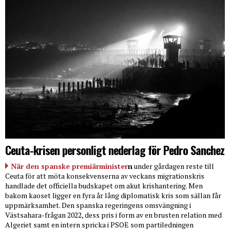
Ceuta-krisen personligt nederlag för Pedro Sanchez
När den spanske premiärminister
n
under gårdagen reste till
Ceuta för att möta konsekvenserna av veckans migrationskris
handlade det officiella budskapet om akut krishantering. Men
bakom kaoset ligger en fyra år lång diplomatisk kris som sällan får
uppmärksamhet. Den spanska regeringens omsvängning i
Västsahara-frågan 2022, dess pris i form av en brusten relation med
Algeriet samt en intern spricka i PSOE som partiledningen