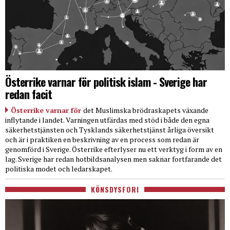
Österrike varnar för politisk islam - Sverige har
redan facit
Österrike varnar för
det Muslimska brödraskapets växande
inflytande i landet. Varningen utfärdas med stöd i både den egna
säkerhetstjänsten och Tysklands säkerhetstjänst årliga översikt
och är i praktiken en beskrivning av en process som redan är
genomförd i Sverige. Österrike efterlyser nu ett verktyg i form av en
lag. Sverige har redan hotbildsanalysen men saknar fortfarande det
politiska modet och ledarskapet.
KÖNSDYSFORI