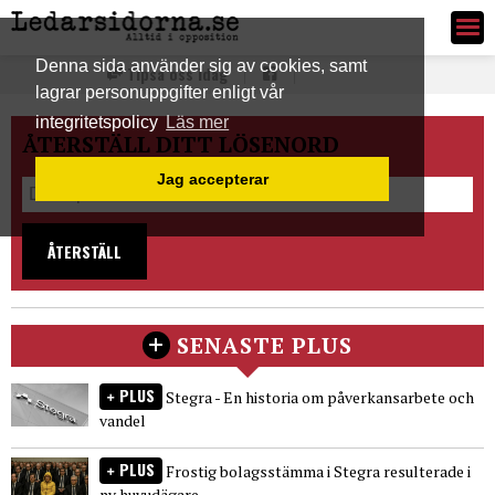
Ledarsidorna.se
Denna sida använder sig av cookies, samt
Tipsa oss idag
lagrar personuppgifter enligt vår
integritetspolicy
Läs mer
ÅTERSTÄLL DITT LÖSENORD
Jag accepterar
ÅTERSTÄLL
SENASTE PLUS
PLUS
Stegra - En historia om påverkansarbete och
vandel
PLUS
Frostig bolagsstämma i Stegra resulterade i
ny huvudägare