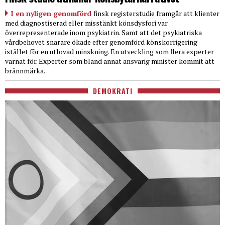
I en nyligen genomförd
finsk registerstudie framgår att klienter
med diagnostiserad eller misstänkt könsdysfori var
överrepresenterade inom psykiatrin. Samt att det psykiatriska
vårdbehovet snarare ökade efter genomförd könskorrigering
istället för en utlovad minskning. En utveckling som flera experter
varnat för. Experter som bland annat ansvarig minister kommit att
brännmärka.
DEMOKRATI