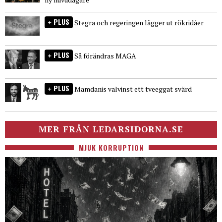
PLUS
Stegra och regeringen lägger ut rökridåer
PLUS
Så förändras MAGA
PLUS
Mamdanis valvinst ett tveeggat svärd
MER FRÅN LEDARSIDORNA.SE
MJUK KORRUPTION