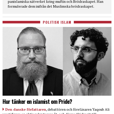
panislamiska nätverket kring muftin och Brödraskapet. Han
formulerade dem inifrån det Muslimska brödraskapet.
POLITISK ISLAM
Hur tänker en islamist om Pride?
Den danske författaren
, debattören och föreläsaren Yaqoub Ali