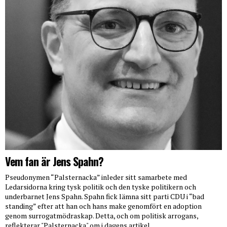
Vem fan är Jens Spahn?
Pseudonymen “Palsternacka” inleder sitt samarbete med
Ledarsidorna kring tysk politik och den tyske politikern och
underbarnet Jens Spahn. Spahn fick lämna sitt parti CDU i “bad
standing” efter att han och hans make genomfört en adoption
genom surrogatmödraskap. Detta, och om politisk arrogans,
reflekterar "Palsternacka" om i dagens artikel.