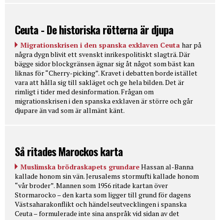
Ceuta - De historiska rötterna är djupa
Migrationskrisen i den spanska exklaven Ceuta
har på
några dygn blivit ett svenskt inrikespolitiskt slagträ. Där
bägge sidor blockgränsen ägnar sig åt något som bäst kan
liknas för “Cherry-picking”. Kravet i debatten borde istället
vara att hålla sig till sakläget och ge hela bilden. Det är
rimligt i tider med desinformation. Frågan om
migrationskrisen i den spanska exklaven är större och går
djupare än vad som är allmänt känt.
Så ritades Marockos karta
Muslimska brödraskapets grundare
Hassan al-Banna
kallade honom sin vän. Jerusalems stormufti kallade honom
“vår broder”. Mannen som 1956 ritade kartan över
Stormarocko – den karta som ligger till grund för dagens
Västsaharakonflikt och händelseutvecklingen i spanska
Ceuta – formulerade inte sina anspråk vid sidan av det