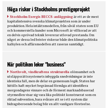
Höga risker i Stockholms prestigeprojekt
Stockholm Exergis BECCS-anläggning
är ett av de mest
kapitalintensiva svenska klimatprojekten som är under
produktion. Hela intäktsmodellen, från såväl staten som EU
och kommersiella kunder som Microsoft är villkorad av att
en delvis oprövad teknik levererar utlovad prestanda. Om
något av dessa led brister riskerar både den klimatpolitiska
kalkylen och affärsmodellen att raseras samtidigt.
När politiken leker "business"
Northvolt, vindkraftens strukturella
olönsamhet och
utsläppsrättssystemets inbyggda snedvridningar är inte
identiska fall, men de delar en gemensam logik. Staten har
hittills haft mycket begränsad förmåga att identifiera
morgondagens vinnare och de förment marknadsbaserad
styrmedlen visar sig vara lika politiskt konstruerat som en
riktad subvention, bara svårare att se i ett system där
bidragsberoende bolag blir en allt vanligare företeelse.