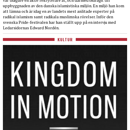
var tidigare en aktiv rekryterare åt, och därmed bidragit till
uppbyggnaden av den danska islamistiska miljön. En miljö han kom
att lämna och är idag en av landets mest anlitade experter på
radikal islamism samt radikala muslimska rörelser. Inför den
svenska Pride-festivalen har han ställt upp på en intervju med
Ledarsidornas Edward Nordén.
KULTUR