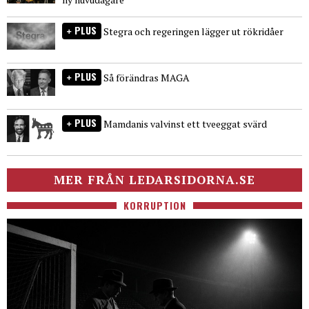
PLUS
Stegra och regeringen lägger ut rökridåer
PLUS
Så förändras MAGA
PLUS
Mamdanis valvinst ett tveeggat svärd
MER FRÅN LEDARSIDORNA.SE
KORRUPTION