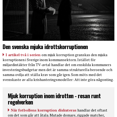
Den svenska mjuka idrottskorruptionen
I artikel två i serien
om mjuk korruption granskas den mjuka
korruptionen i Sverige inom kommunsektorn. Istället för
miljardintäkter från TV-avtal handlar det om enskilda kommuners
investeringsbudgetar men det är samma strukturella beroende och
samma ovilja att ställa krav som går igen. Som möts med det
svenskaste av alla krishanteringsmodeller: Att inte göra någonting.
Mjuk korruption inom idrotten - resan runt
regelverken
När fotbollens korruption diskuteras
handlar det oftast
om det som går att åtala. Mutade domare, riggade matcher,