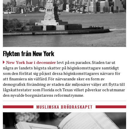
Flykten från New York
New York har i decennier
levt på en paradox. Staden tar ut
några av landets högsta skatter på höginkomsttagare samtidigt
som den förlitat sig på just dessa höginkomsttagares närvaro för
att finansiera sin välfärd. För närvarande sker en form av
demografisk förändring av staden där miljonärer väljer att flytta till
lågskattestater som Florida och Texas vilket påverkar och utmanar
den nyvalde borgmästarens reformutrymme.
MUSLIMSKA BRÖDRASKAPET