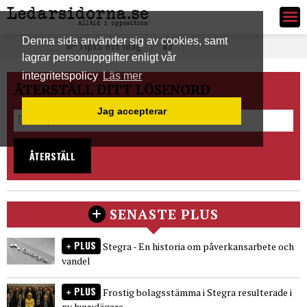
Ledarsidorna.se
Denna sida använder sig av cookies, samt
Tipsa oss idag
lagrar personuppgifter enligt vår
integritetspolicy
Läs mer
ÅTERSTÄLL DITT LÖSENORD
Jag accepterar
ÅTERSTÄLL
SENASTE PLUS
PLUS
Stegra - En historia om påverkansarbete och
vandel
PLUS
Frostig bolagsstämma i Stegra resulterade i
ny huvudägare