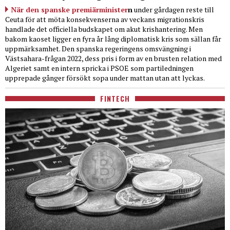
När den spanske premiärminister
n
under gårdagen reste till
Ceuta för att möta konsekvenserna av veckans migrationskris
handlade det officiella budskapet om akut krishantering. Men
bakom kaoset ligger en fyra år lång diplomatisk kris som sällan får
uppmärksamhet. Den spanska regeringens omsvängning i
Västsahara-frågan 2022, dess pris i form av en brusten relation med
Algeriet samt en intern spricka i PSOE som partiledningen
upprepade gånger försökt sopa under mattan utan att lyckas.
FINTECH