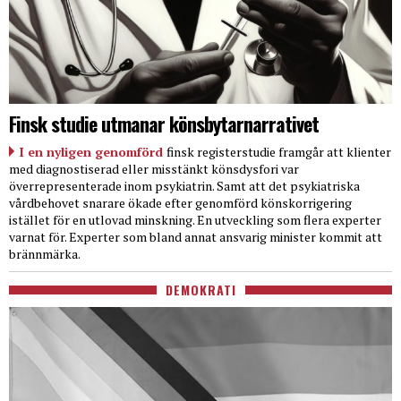
Finsk studie utmanar könsbytarnarrativet
I en nyligen genomförd
finsk registerstudie framgår att klienter
med diagnostiserad eller misstänkt könsdysfori var
överrepresenterade inom psykiatrin. Samt att det psykiatriska
vårdbehovet snarare ökade efter genomförd könskorrigering
istället för en utlovad minskning. En utveckling som flera experter
varnat för. Experter som bland annat ansvarig minister kommit att
brännmärka.
DEMOKRATI