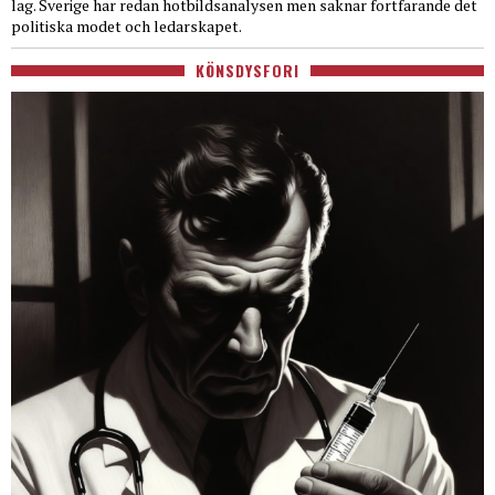
lag. Sverige har redan hotbildsanalysen men saknar fortfarande det
politiska modet och ledarskapet.
KÖNSDYSFORI