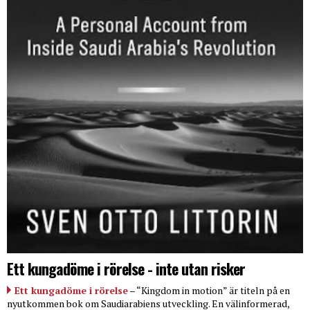
Ett kungadöme i rörelse - inte utan risker
Ett kungadöme i rörelse
– “Kingdom in motion” är titeln på en
nyutkommen bok om Saudiarabiens utveckling. En välinformerad,