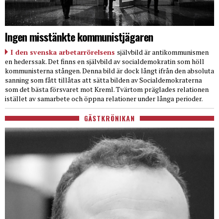
Ingen misstänkte kommunistjägaren
I den svenska arbetarrörelsens
självbild är antikommunismen
en hederssak. Det finns en självbild av socialdemokratin som höll
kommunisterna stången. Denna bild är dock långt ifrån den absoluta
sanning som fått tillåtas att sätta bilden av Socialdemokraterna
som det bästa försvaret mot Kreml. Tvärtom präglades relationen
istället av samarbete och öppna relationer under långa perioder.
GÄSTKRÖNIKAN