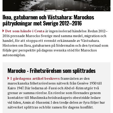
Ikea, gatubarnen och Västsahara: Marockos
påtryckningar mot Sverige 2012–2016
Det som hände i Ceuta
är ingen isolerad händelse. Redan 2012–
2016 pressade Marocko Sverige med samma medel, migration och
handel, för att stoppa ett svenskt erkännande av Västsahara.
Historien om Ikea, gatubarnen på Södermalm och den tystnad som
följde ger perspektiv på dagens svenska stöd för Marockos
autonomiplan.
Marocko - Frihetsrörelsen som splittrades
I gårdagens artikel beskrevs
framväxten av den
marockanska frihetsrörelsens nätverk från Genève 1930 till
Kairo 1947. Där ledarna al-Fassi och Abd el-Krim utgör två
grenar av samma rörelse. En rörelse som förenades genom
kontakter till Muslimska brödraskapets obestridde ledare
vid tiden, Amin al-Husseini. I den tredje delen av fyra följer hur
nätverket splittras och blir ramen för dagens konflikt.