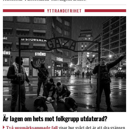
YTTRANDEFRIHET
Är lagen om hets mot folkgrupp utdaterad?
Två uppmärksammade fall
visar hur svårt det är att dra gränsen