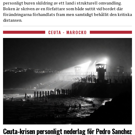
personligt buren skildring av ett land i strukturell omvandling.
Boken är skriven av en författare som både suttit vid bordet där
förändringarna förhandlats fram men samtidigt behållit den kritiska
distansen.
CEUTA - MAROCKO
Ceuta-krisen personligt nederlag för Pedro Sanchez