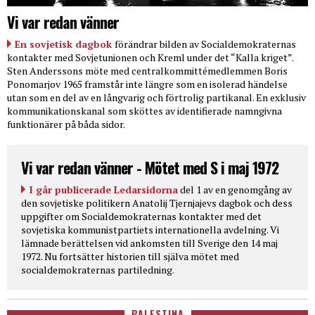
Vi var redan vänner
En sovjetisk dagbok
förändrar bilden av Socialdemokraternas
kontakter med Sovjetunionen och Kreml under det “Kalla kriget”.
Sten Anderssons möte med centralkommittémedlemmen Boris
Ponomarjov 1965 framstår inte längre som en isolerad händelse
utan som en del av en långvarig och förtrolig partikanal. En exklusiv
kommunikationskanal som sköttes av identifierade namngivna
funktionärer på båda sidor.
Vi var redan vänner - Mötet med S i maj 1972
I går publicerade Ledarsidorna
del 1 av en genomgång av
den sovjetiske politikern Anatolij Tjernjajevs dagbok och dess
uppgifter om Socialdemokraternas kontakter med det
sovjetiska kommunistpartiets internationella avdelning. Vi
lämnade berättelsen vid ankomsten till Sverige den 14 maj
1972. Nu fortsätter historien till själva mötet med
socialdemokraternas partiledning.
PALESTINA