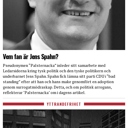
Vem fan är Jens Spahn?
Pseudonymen “Palsternacka” inleder sitt samarbete med
Ledarsidorna kring tysk politik och den tyske politikern och
underbarnet Jens Spahn. Spahn fick lämna sitt parti CDU i “bad
standing” efter att han och hans make genomfört en adoption
genom surrogatmödraskap. Detta, och om politisk arrogans,
reflekterar "Palsternacka" om i dagens artikel.
YTTRANDEFRIHET