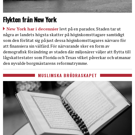
Flykten från New York
New York har i decennier
levt på en paradox. Staden tar ut
några av landets högsta skatter på höginkomsttagare samtidigt
som den förlitat sig på just dessa höginkomsttagares närvaro för
att finansiera sin välfärd. För närvarande sker en form av
demografisk förändring av staden där miljonärer väljer att flytta till
lågskattestater som Florida och Texas vilket påverkar och utmanar
den nyvalde borgmästarens reformutrymme.
MUSLIMSKA BRÖDRASKAPET