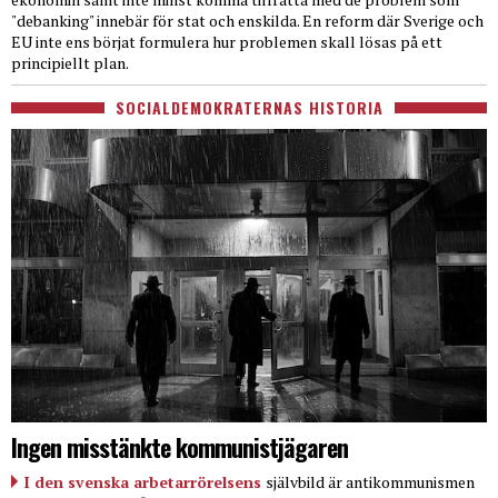
"debanking" innebär för stat och enskilda. En reform där Sverige och
EU inte ens börjat formulera hur problemen skall lösas på ett
principiellt plan.
SOCIALDEMOKRATERNAS HISTORIA
Ingen misstänkte kommunistjägaren
I den svenska arbetarrörelsens
självbild är antikommunismen