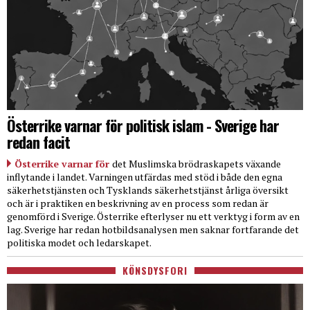
Österrike varnar för politisk islam - Sverige har
redan facit
Österrike varnar för
det Muslimska brödraskapets växande
inflytande i landet. Varningen utfärdas med stöd i både den egna
säkerhetstjänsten och Tysklands säkerhetstjänst årliga översikt
och är i praktiken en beskrivning av en process som redan är
genomförd i Sverige. Österrike efterlyser nu ett verktyg i form av en
lag. Sverige har redan hotbildsanalysen men saknar fortfarande det
politiska modet och ledarskapet.
KÖNSDYSFORI