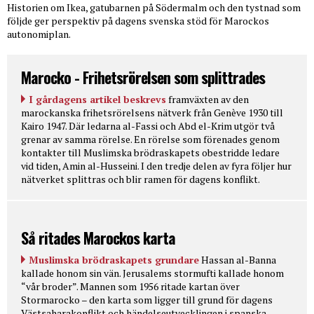
Historien om Ikea, gatubarnen på Södermalm och den tystnad som
följde ger perspektiv på dagens svenska stöd för Marockos
autonomiplan.
Marocko - Frihetsrörelsen som splittrades
I gårdagens artikel beskrevs
framväxten av den
marockanska frihetsrörelsens nätverk från Genève 1930 till
Kairo 1947. Där ledarna al-Fassi och Abd el-Krim utgör två
grenar av samma rörelse. En rörelse som förenades genom
kontakter till Muslimska brödraskapets obestridde ledare
vid tiden, Amin al-Husseini. I den tredje delen av fyra följer hur
nätverket splittras och blir ramen för dagens konflikt.
Så ritades Marockos karta
Muslimska brödraskapets grundare
Hassan al-Banna
kallade honom sin vän. Jerusalems stormufti kallade honom
“vår broder”. Mannen som 1956 ritade kartan över
Stormarocko – den karta som ligger till grund för dagens
Västsaharakonflikt och händelseutvecklingen i spanska