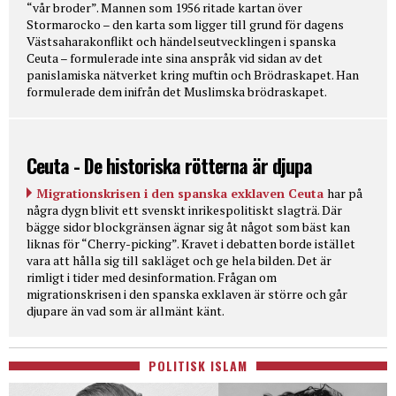
“vår broder”. Mannen som 1956 ritade kartan över
Stormarocko – den karta som ligger till grund för dagens
Västsaharakonflikt och händelseutvecklingen i spanska
Ceuta – formulerade inte sina anspråk vid sidan av det
panislamiska nätverket kring muftin och Brödraskapet. Han
formulerade dem inifrån det Muslimska brödraskapet.
Ceuta - De historiska rötterna är djupa
Migrationskrisen i den spanska exklaven Ceuta
har på
några dygn blivit ett svenskt inrikespolitiskt slagträ. Där
bägge sidor blockgränsen ägnar sig åt något som bäst kan
liknas för “Cherry-picking”. Kravet i debatten borde istället
vara att hålla sig till sakläget och ge hela bilden. Det är
rimligt i tider med desinformation. Frågan om
migrationskrisen i den spanska exklaven är större och går
djupare än vad som är allmänt känt.
POLITISK ISLAM