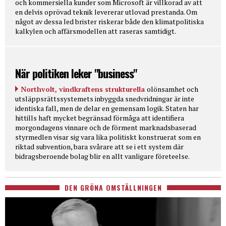
och kommersiella kunder som Microsoft är villkorad av att
en delvis oprövad teknik levererar utlovad prestanda. Om
något av dessa led brister riskerar både den klimatpolitiska
kalkylen och affärsmodellen att raseras samtidigt.
När politiken leker "business"
Northvolt, vindkraftens strukturella
olönsamhet och
utsläppsrättssystemets inbyggda snedvridningar är inte
identiska fall, men de delar en gemensam logik. Staten har
hittills haft mycket begränsad förmåga att identifiera
morgondagens vinnare och de förment marknadsbaserad
styrmedlen visar sig vara lika politiskt konstruerat som en
riktad subvention, bara svårare att se i ett system där
bidragsberoende bolag blir en allt vanligare företeelse.
DEN GRÖNA OMSTÄLLNINGEN