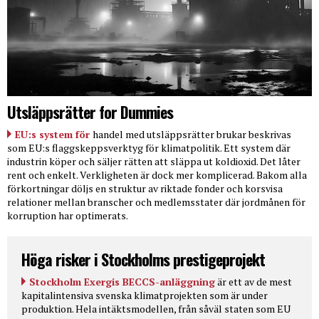
Utsläppsrätter for Dummies
EU:s system för
handel med utsläppsrätter brukar beskrivas
som EU:s flaggskeppsverktyg för klimatpolitik. Ett system där
industrin köper och säljer rätten att släppa ut koldioxid. Det låter
rent och enkelt. Verkligheten är dock mer komplicerad. Bakom alla
förkortningar döljs en struktur av riktade fonder och korsvisa
relationer mellan branscher och medlemsstater där jordmånen för
korruption har optimerats.
Höga risker i Stockholms prestigeprojekt
Stockholm Exergis BECCS-anläggning
är ett av de mest
kapitalintensiva svenska klimatprojekten som är under
produktion. Hela intäktsmodellen, från såväl staten som EU