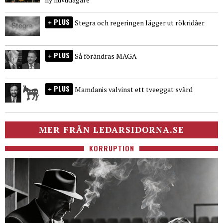
PLUS
Stegra och regeringen lägger ut rökridåer
PLUS
Så förändras MAGA
PLUS
Mamdanis valvinst ett tveeggat svärd
MER FRÅN LEDARSIDORNA.SE
KORRUPTION