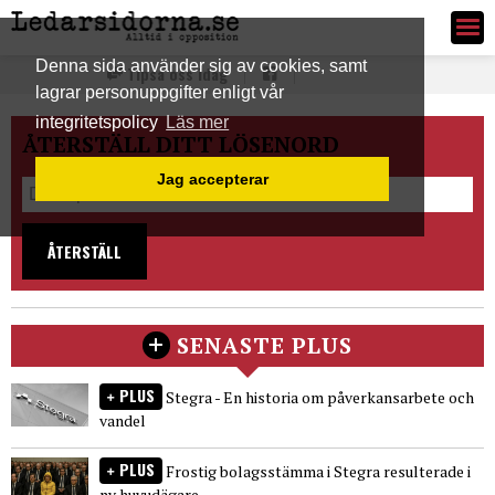
Ledarsidorna.se
Denna sida använder sig av cookies, samt
Tipsa oss idag
lagrar personuppgifter enligt vår
integritetspolicy
Läs mer
ÅTERSTÄLL DITT LÖSENORD
Jag accepterar
ÅTERSTÄLL
SENASTE PLUS
PLUS
Stegra - En historia om påverkansarbete och
vandel
PLUS
Frostig bolagsstämma i Stegra resulterade i
ny huvudägare