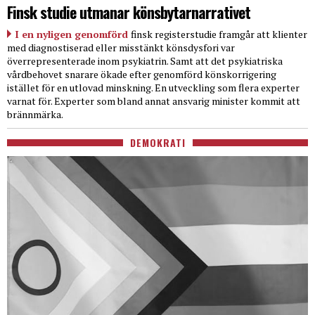
Finsk studie utmanar könsbytarnarrativet
I en nyligen genomförd
finsk registerstudie framgår att klienter
med diagnostiserad eller misstänkt könsdysfori var
överrepresenterade inom psykiatrin. Samt att det psykiatriska
vårdbehovet snarare ökade efter genomförd könskorrigering
istället för en utlovad minskning. En utveckling som flera experter
varnat för. Experter som bland annat ansvarig minister kommit att
brännmärka.
DEMOKRATI