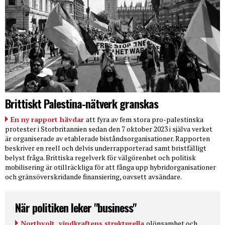
Brittiskt Palestina-nätverk granskas
En ny rapport hävdar
att fyra av fem stora pro-palestinska
protester i Storbritannien sedan den 7 oktober 2023 i själva verket
är organiserade av etablerade biståndsorganisationer. Rapporten
beskriver en reell och delvis underrapporterad samt bristfälligt
belyst fråga. Brittiska regelverk för välgörenhet och politisk
mobilisering är otillräckliga för att fånga upp hybridorganisationer
och gränsöverskridande finansiering, oavsett avsändare.
När politiken leker "business"
Northvolt, vindkraftens strukturella
olönsamhet och