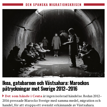
DEN SPANSKA MIGRATIONSKRISEN
Ikea, gatubarnen och Västsahara: Marockos
påtryckningar mot Sverige 2012–2016
Det som hände i Ceuta
är ingen isolerad händelse. Redan 2012–
2016 pressade Marocko Sverige med samma medel, migration och
handel, för att stoppa ett svenskt erkännande av Västsahara.