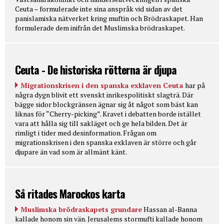
Ceuta – formulerade inte sina anspråk vid sidan av det
panislamiska nätverket kring muftin och Brödraskapet. Han
formulerade dem inifrån det Muslimska brödraskapet.
Ceuta - De historiska rötterna är djupa
Migrationskrisen i den spanska exklaven Ceuta
har på
några dygn blivit ett svenskt inrikespolitiskt slagträ. Där
bägge sidor blockgränsen ägnar sig åt något som bäst kan
liknas för “Cherry-picking”. Kravet i debatten borde istället
vara att hålla sig till sakläget och ge hela bilden. Det är
rimligt i tider med desinformation. Frågan om
migrationskrisen i den spanska exklaven är större och går
djupare än vad som är allmänt känt.
Så ritades Marockos karta
Muslimska brödraskapets grundare
Hassan al-Banna
kallade honom sin vän. Jerusalems stormufti kallade honom