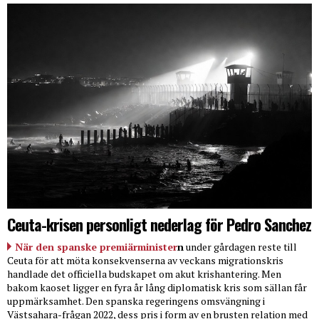
Ceuta-krisen personligt nederlag för Pedro Sanchez
När den spanske premiärminister
n
under gårdagen reste till
Ceuta för att möta konsekvenserna av veckans migrationskris
handlade det officiella budskapet om akut krishantering. Men
bakom kaoset ligger en fyra år lång diplomatisk kris som sällan får
uppmärksamhet. Den spanska regeringens omsvängning i
Västsahara-frågan 2022, dess pris i form av en brusten relation med