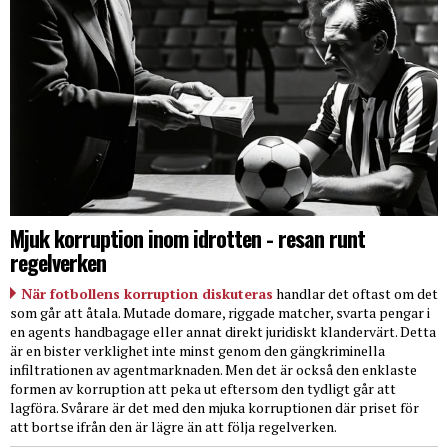
Mjuk korruption inom idrotten - resan runt
regelverken
När fotbollens korruption diskuteras
handlar det oftast om det
som går att åtala. Mutade domare, riggade matcher, svarta pengar i
en agents handbagage eller annat direkt juridiskt klandervärt. Detta
är en bister verklighet inte minst genom den gängkriminella
infiltrationen av agentmarknaden. Men det är också den enklaste
formen av korruption att peka ut eftersom den tydligt går att
lagföra. Svårare är det med den mjuka korruptionen där priset för
att bortse ifrån den är lägre än att följa regelverken.