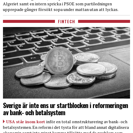
Algeriet samt en intern spricka i PSOE som partiledningen
upprepade gånger försökt sopa under mattan utan att lyckas.
FINTECH
Sverige är inte ens ur startblocken i reformeringen
av bank- och betalsystem
USA står inom kort
inför en total omstrukturering av bank- och
betalsystemen. En reform i det tysta för att bland annat digitalisera
ekonomin samt inte minst komma tillrätta med de problem som