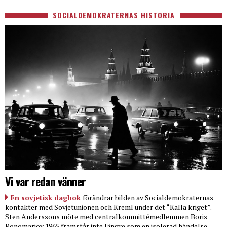
SOCIALDEMOKRATERNAS HISTORIA
Vi var redan vänner
En sovjetisk dagbok
förändrar bilden av Socialdemokraternas
kontakter med Sovjetunionen och Kreml under det “Kalla kriget”.
Sten Anderssons möte med centralkommittémedlemmen Boris
Ponomarjov 1965 framstår inte längre som en isolerad händelse