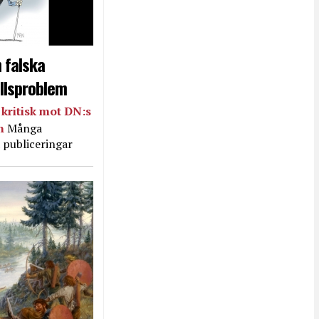
 falska
llsproblem
kritisk mot DN:s
in
Många
 publiceringar