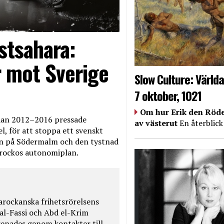
stsahara:
 mot Sverige
Slow Culture: Världa
7 oktober, 1021
Om hur Erik den Röde
edan 2012–2016 pressade
av västerut
En återblick
, för att stoppa ett svenskt
en på Södermalm och den tystnad
Marockos autonomiplan.
rockanska frihetsrörelsens
 al-Fassi och Abd el-Krim
renades genom kontakter till