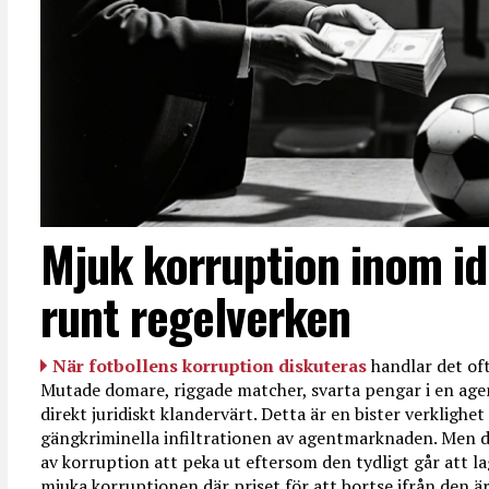
Mjuk korruption inom id
runt regelverken
När fotbollens korruption diskuteras
handlar det oft
Mutade domare, riggade matcher, svarta pengar i en age
direkt juridiskt klandervärt. Detta är en bister verkligh
gängkriminella infiltrationen av agentmarknaden. Men d
av korruption att peka ut eftersom den tydligt går att l
mjuka korruptionen där priset för att bortse ifrån den är