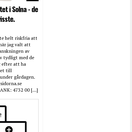
et i Solna - de
isste.
e helt riskfria att
när jag valt att
anskningen av
ev tydligt med de
efter att ha
t till
 under gårdagen.
rsidorna.se
ANK: 4732 00 […]