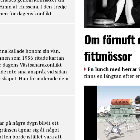
Amin al-Husseini. I den tredje
amen för dagens konflikt.
Om förnuft 
fittmössor
na kallade honom sin vän.
nnen som 1956 ritade kartan
r dagens Västsaharakonflikt
En lunch med herrar i
de inte sina anspråk vid sidan
finns en längtan efter e
raskapet. Han formulerade dem
ar på några dygn blivit ett
kgränsen ägnar sig åt något
tten borde istället vara att