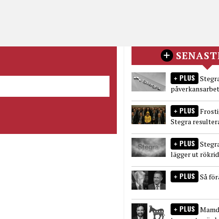
SENAST
PLUS
Stegra
påverkansarbet
PLUS
Frost
Stegra resulter
PLUS
Stegr
lägger ut rökri
PLUS
Så fö
PLUS
Mamda