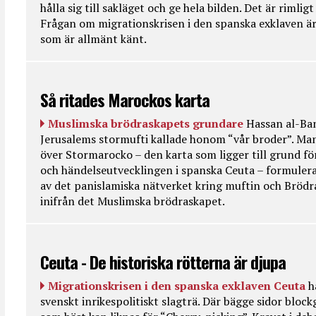
hålla sig till sakläget och ge hela bilden. Det är rimlig
Frågan om migrationskrisen i den spanska exklaven är
som är allmänt känt.
Så ritades Marockos karta
Muslimska brödraskapets grundare
Hassan al-Ban
Jerusalems stormufti kallade honom “vår broder”. Ma
över Stormarocko – den karta som ligger till grund fö
och händelseutvecklingen i spanska Ceuta – formulera
av det panislamiska nätverket kring muftin och Bröd
inifrån det Muslimska brödraskapet.
Ceuta - De historiska rötterna är djupa
Migrationskrisen i den spanska exklaven Ceuta
h
svenskt inrikespolitiskt slagträ. Där bägge sidor bloc