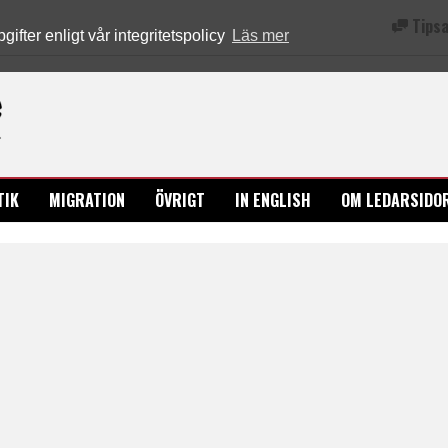
Tipsa
fter enligt vår integritetspolicy
Läs mer
Ledarsidorna.se
TIK
MIGRATION
ÖVRIGT
IN ENGLISH
OM LEDARSIDO