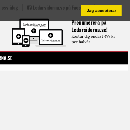
 oss idag
Ledarsidorna.se på Facebook
Jag accepterar
Prenumerera på
Ledarsidorna.se!
Kostar dig endast 499 kr
per halvår.
RNA.SE