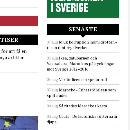
SENASTE
TISER
07 aug
Mjuk korruption inom idrotten -
resan runt regelverken
 för att få en
nya artiklar
05 aug
Ikea, gatubarnen och
Västsahara: Marockos påtryckningar
mot Sverige 2012–2016
05 aug
Varför licensen spelar roll
05 aug
Marocko - Frihetsrörelsen som
splittrades
04 aug
Så ritades Marockos karta
03 aug
Ceuta - De historiska rötterna är
djupa