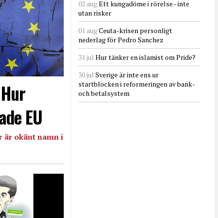
02 aug
Ett kungadöme i rörelse - inte
utan risker
01 aug
Ceuta-krisen personligt
nederlag för Pedro Sanchez
31 jul
Hur tänker en islamist om Pride?
30 jul
Sverige är inte ens ur
startblocken i reformeringen av bank-
- Hur
och betalsystem
ade EU
 är okänt namn i