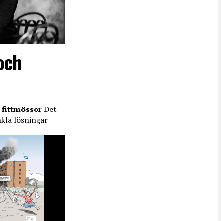
och
 fittmössor
Det
nkla lösningar