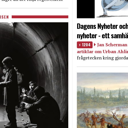
ISEN
Dagens Nyheter och
nyheter - ett samhä
1204
Jan Scherman 
artiklar om Urban Ahl
frågetecken kring gjorda