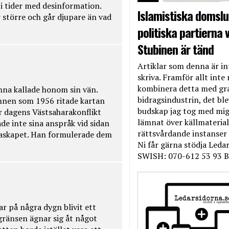
t i tider med desinformation.
Islamistiska domslut
 större och går djupare än vad
politiska partierna v
Stubinen är tänd
Artiklar som denna är int
skriva. Framför allt inte 
kombinera detta med gr
na kallade honom sin vän.
bidragsindustrin, det bl
nnen som 1956 ritade kartan
budskap jag tog med mig 
r dagens Västsaharakonflikt
lämnat över källmateriale
de inte sina anspråk vid sidan
rättsvårdande instanser
raskapet. Han formulerade dem
Ni får gärna stödja Leda
SWISH: 070-612 53 93 B
ar på några dygn blivit ett
kgränsen ägnar sig åt något