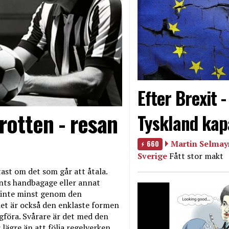
Efter Brexit 
rotten - resan
Tyskland kap
660
Martin Selmayr
Sverige
Fått stor makt
ast om det som går att åtala.
nts handbagage eller annat
et inte minst genom den
et är också den enklaste formen
agföra. Svårare är det med den
 lägre än att följa regelverken.