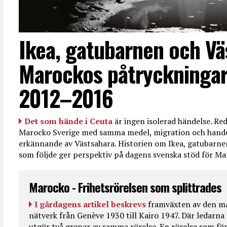
Ikea, gatubarnen och Vä
Marockos påtryckningar
2012–2016
Det som hände i Ceuta
är ingen isolerad händelse. R
Marocko Sverige med samma medel, migration och handel
erkännande av Västsahara. Historien om Ikea, gatubarn
som följde ger perspektiv på dagens svenska stöd för 
Marocko - Frihetsrörelsen som splittrades
I gårdagens artikel beskrevs
framväxten av den ma
nätverk från Genève 1930 till Kairo 1947. Där ledarna
utgör två grenar av samma rörelse. En rörelse som fö