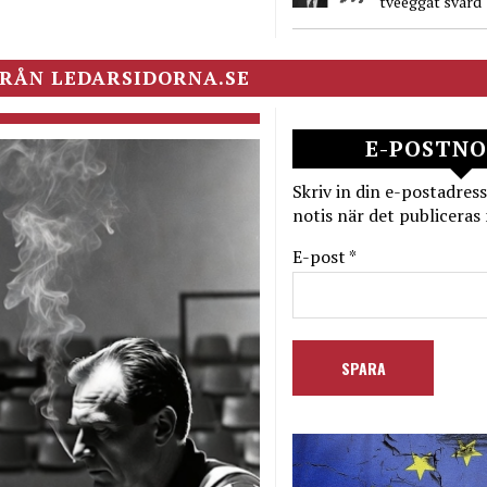
tveeggat svärd
RÅN LEDARSIDORNA.SE
E-POSTNO
Skriv in din e-postadress
notis när det publiceras 
E-post *