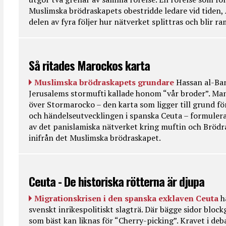
Muslimska brödraskapets obestridde ledare vid tiden, 
delen av fyra följer hur nätverket splittras och blir r
Så ritades Marockos karta
Muslimska brödraskapets grundare
Hassan al-Ban
Jerusalems stormufti kallade honom “vår broder”. Ma
över Stormarocko – den karta som ligger till grund fö
och händelseutvecklingen i spanska Ceuta – formulera
av det panislamiska nätverket kring muftin och Bröd
inifrån det Muslimska brödraskapet.
Ceuta - De historiska rötterna är djupa
Migrationskrisen i den spanska exklaven Ceuta
h
svenskt inrikespolitiskt slagträ. Där bägge sidor bloc
som bäst kan liknas för “Cherry-picking”. Kravet i deba