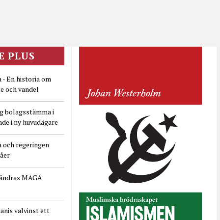
E PLUS
 - En historia om
e och vandel
ig bolagsstämma i
ade i ny huvudägare
a och regeringen
dåer
rändras MAGA
nis valvinst ett