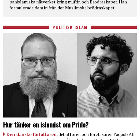
panislamiska nätverket kring muftin och Brödraskapet. Han
formulerade dem inifrån det Muslimska brödraskapet.
POLITISK ISLAM
Hur tänker en islamist om Pride?
Den danske författaren
, debattören och föreläsaren Yaqoub Ali