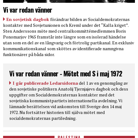
Vi var redan vänner
En sovjetisk dagbok
förändrar bilden av Socialdemokraternas
kontakter med Sovjetunionen och Kreml under det “Kalla kriget”.
Sten Anderssons möte med centralkommittémedlemmen Boris
Ponomarjov 1965 framstår inte längre som en isolerad händelse
utan som en del av en långvarig och förtrolig partikanal. En exklusiv
kommunikationskanal som sköttes av identifierade namngivna
funktionärer på båda sidor.
Vi var redan vänner - Mötet med S i maj 1972
I går publicerade Ledarsidorna
del 1 av en genomgång av
den sovjetiske politikern Anatolij Tjernjajevs dagbok och dess
uppgifter om Socialdemokraternas kontakter med det
sovjetiska kommunistpartiets internationella avdelning. Vi
lämnade berättelsen vid ankomsten till Sverige den 14 maj
1972. Nu fortsätter historien till själva mötet med
socialdemokraternas partiledning.
PALESTINA