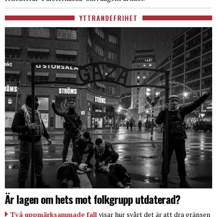
YTTRANDEFRIHET
Är lagen om hets mot folkgrupp utdaterad?
Två uppmärksammade fall
visar hur svårt det är att dra gränsen