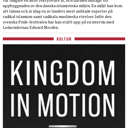
var tidigare en aktiv rekryterare åt, och därmed bidragit till
uppbyggnaden av den danska islamistiska miljön. En miljö han kom
att lämna och är idag en av landets mest anlitade experter på
radikal islamism samt radikala muslimska rörelser. Inför den
svenska Pride-festivalen har han ställt upp på en intervju med
Ledarsidornas Edward Nordén.
KULTUR