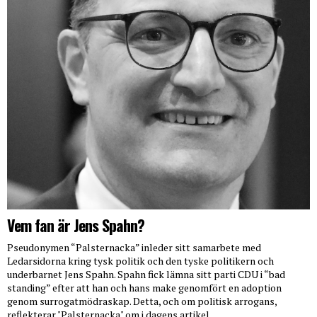
Vem fan är Jens Spahn?
Pseudonymen “Palsternacka” inleder sitt samarbete med
Ledarsidorna kring tysk politik och den tyske politikern och
underbarnet Jens Spahn. Spahn fick lämna sitt parti CDU i “bad
standing” efter att han och hans make genomfört en adoption
genom surrogatmödraskap. Detta, och om politisk arrogans,
reflekterar "Palsternacka" om i dagens artikel.