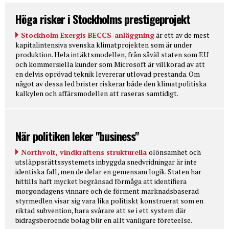
Höga risker i Stockholms prestigeprojekt
Stockholm Exergis BECCS-anläggning
är ett av de mest
kapitalintensiva svenska klimatprojekten som är under
produktion. Hela intäktsmodellen, från såväl staten som EU
och kommersiella kunder som Microsoft är villkorad av att
en delvis oprövad teknik levererar utlovad prestanda. Om
något av dessa led brister riskerar både den klimatpolitiska
kalkylen och affärsmodellen att raseras samtidigt.
När politiken leker "business"
Northvolt, vindkraftens strukturella
olönsamhet och
utsläppsrättssystemets inbyggda snedvridningar är inte
identiska fall, men de delar en gemensam logik. Staten har
hittills haft mycket begränsad förmåga att identifiera
morgondagens vinnare och de förment marknadsbaserad
styrmedlen visar sig vara lika politiskt konstruerat som en
riktad subvention, bara svårare att se i ett system där
bidragsberoende bolag blir en allt vanligare företeelse.