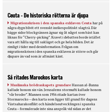
Ceuta - De historiska rötterna är djupa
Migrationskrisen i den spanska exklaven Ceuta
har på
några dygn blivit ett svenskt inrikespolitiskt slagträ. Där
bägge sidor blockgränsen ägnar sig åt något som bäst kan
liknas för “Cherry-picking”. Kravet i debatten borde istället
vara att hålla sig till sakläget och ge hela bilden. Det är
rimligt i tider med desinformation. Frågan om
migrationskrisen i den spanska exklaven är större och går
djupare än vad som är allmänt känt.
Så ritades Marockos karta
Muslimska brödraskapets grundare
Hassan al-Banna
kallade honom sin vän. Jerusalems stormufti kallade honom
“vår broder”. Mannen som 1956 ritade kartan över
Stormarocko – den karta som ligger till grund för dagens
Västsaharakonflikt och händelseutvecklingen i spanska
Ceuta – formulerade inte sina anspråk vid sidan av det