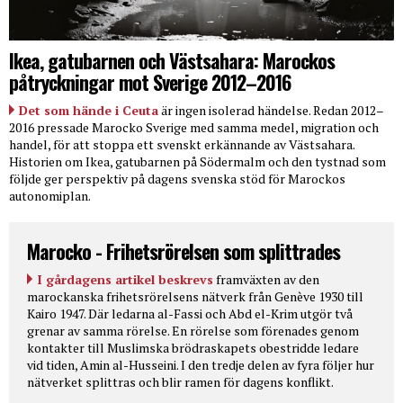
Ikea, gatubarnen och Västsahara: Marockos
påtryckningar mot Sverige 2012–2016
Det som hände i Ceuta
är ingen isolerad händelse. Redan 2012–
2016 pressade Marocko Sverige med samma medel, migration och
handel, för att stoppa ett svenskt erkännande av Västsahara.
Historien om Ikea, gatubarnen på Södermalm och den tystnad som
följde ger perspektiv på dagens svenska stöd för Marockos
autonomiplan.
Marocko - Frihetsrörelsen som splittrades
I gårdagens artikel beskrevs
framväxten av den
marockanska frihetsrörelsens nätverk från Genève 1930 till
Kairo 1947. Där ledarna al-Fassi och Abd el-Krim utgör två
grenar av samma rörelse. En rörelse som förenades genom
kontakter till Muslimska brödraskapets obestridde ledare
vid tiden, Amin al-Husseini. I den tredje delen av fyra följer hur
nätverket splittras och blir ramen för dagens konflikt.