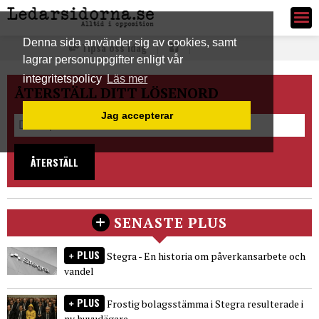
Ledarsidorna.se
Denna sida använder sig av cookies, samt
Tipsa oss idag
lagrar personuppgifter enligt vår
integritetspolicy
Läs mer
ÅTERSTÄLL DITT LÖSENORD
Jag accepterar
ÅTERSTÄLL
SENASTE PLUS
PLUS
Stegra - En historia om påverkansarbete och
vandel
PLUS
Frostig bolagsstämma i Stegra resulterade i
ny huvudägare