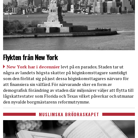
Flykten från New York
New York har i decennier
levt på en paradox. Staden tar ut
några av landets högsta skatter på höginkomsttagare samtidigt
som den förlitat sig på just dessa höginkomsttagares närvaro för
att finansiera sin välfärd. För närvarande sker en form av
demografisk förändring av staden där miljonärer väljer att flytta till
lågskattestater som Florida och Texas vilket påverkar och utmanar
den nyvalde borgmästarens reformutrymme.
MUSLIMSKA BRÖDRASKAPET