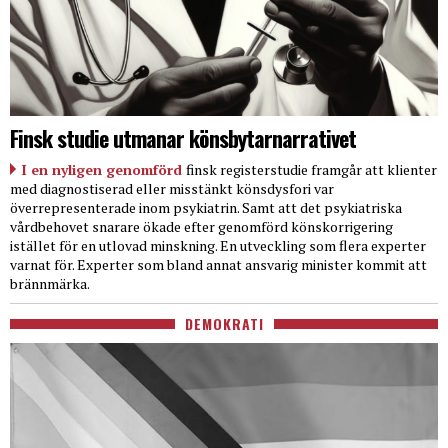
Finsk studie utmanar könsbytarnarrativet
I en nyligen genomförd
finsk registerstudie framgår att klienter
med diagnostiserad eller misstänkt könsdysfori var
överrepresenterade inom psykiatrin. Samt att det psykiatriska
vårdbehovet snarare ökade efter genomförd könskorrigering
istället för en utlovad minskning. En utveckling som flera experter
varnat för. Experter som bland annat ansvarig minister kommit att
brännmärka.
DEMOKRATI