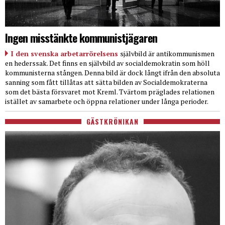
Ingen misstänkte kommunistjägaren
I den svenska arbetarrörelsens
självbild är antikommunismen
en hederssak. Det finns en självbild av socialdemokratin som höll
kommunisterna stången. Denna bild är dock långt ifrån den absoluta
sanning som fått tillåtas att sätta bilden av Socialdemokraterna
som det bästa försvaret mot Kreml. Tvärtom präglades relationen
istället av samarbete och öppna relationer under långa perioder.
GÄSTKRÖNIKAN