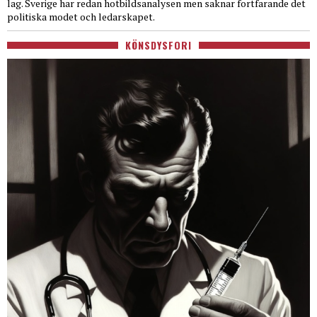
lag. Sverige har redan hotbildsanalysen men saknar fortfarande det
politiska modet och ledarskapet.
KÖNSDYSFORI