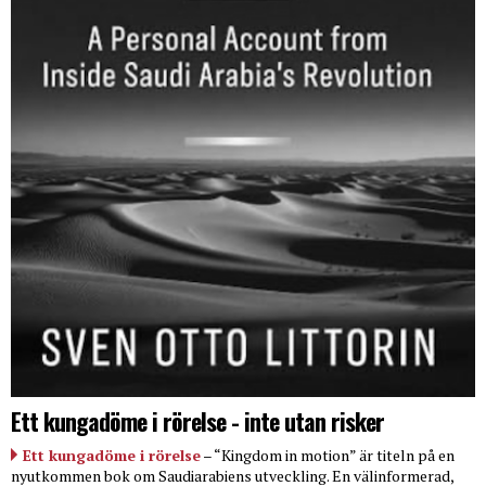
Ett kungadöme i rörelse - inte utan risker
Ett kungadöme i rörelse
– “Kingdom in motion” är titeln på en
nyutkommen bok om Saudiarabiens utveckling. En välinformerad,