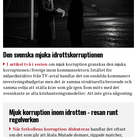
Den svenska mjuka idrottskorruptionen
I artikel två i serien
om mjuk korruption granskas den mjuka
korruptionen i Sverige inom kommunsektorn. Istället för
miljardintäkter från TV-avtal handlar det om enskilda kommuners
investeringsbudgetar men det är samma strukturella beroende och
samma ovilja att ställa krav som går igen. Som möts med det
svenskaste av alla krishanteringsmodeller: Att inte göra någonting.
Mjuk korruption inom idrotten - resan runt
regelverken
När fotbollens korruption diskuteras
handlar det oftast
om det som går att åtala. Mutade domare, riggade matcher,