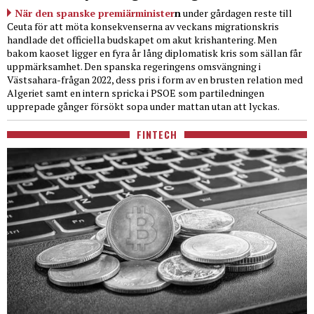
När den spanske premiärminister
n
under gårdagen reste till
Ceuta för att möta konsekvenserna av veckans migrationskris
handlade det officiella budskapet om akut krishantering. Men
bakom kaoset ligger en fyra år lång diplomatisk kris som sällan får
uppmärksamhet. Den spanska regeringens omsvängning i
Västsahara-frågan 2022, dess pris i form av en brusten relation med
Algeriet samt en intern spricka i PSOE som partiledningen
upprepade gånger försökt sopa under mattan utan att lyckas.
FINTECH