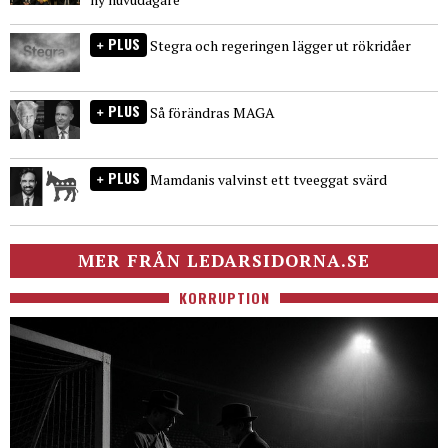
PLUS
Stegra och regeringen lägger ut rökridåer
PLUS
Så förändras MAGA
PLUS
Mamdanis valvinst ett tveeggat svärd
MER FRÅN LEDARSIDORNA.SE
KORRUPTION