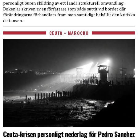
personligt buren skildring av ett land i strukturell omvandling.
Boken är skriven av en författare som både suttit vid bordet där
förändringarna förhandlats fram men samtidigt behållit den kritiska
distansen.
CEUTA - MAROCKO
Ceuta-krisen personligt nederlag för Pedro Sanchez