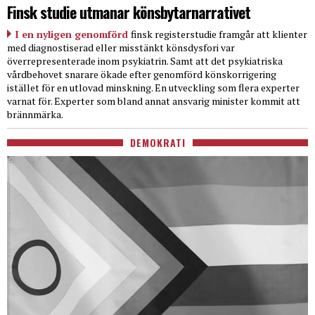
Finsk studie utmanar könsbytarnarrativet
I en nyligen genomförd
finsk registerstudie framgår att klienter
med diagnostiserad eller misstänkt könsdysfori var
överrepresenterade inom psykiatrin. Samt att det psykiatriska
vårdbehovet snarare ökade efter genomförd könskorrigering
istället för en utlovad minskning. En utveckling som flera experter
varnat för. Experter som bland annat ansvarig minister kommit att
brännmärka.
DEMOKRATI