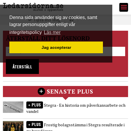
Ledarsidorna.se
Denna sida använder sig av cookies, samt
Tipsa oss idag
lagrar personuppgifter enligt vår
integritetspolicy
Läs mer
ÅTERSTÄLL DITT LÖSENORD
Jag accepterar
ÅTERSTÄLL
SENASTE PLUS
PLUS
Stegra - En historia om påverkansarbete och
vandel
PLUS
Frostig bolagsstämma i Stegra resulterade i
ny huvudägare