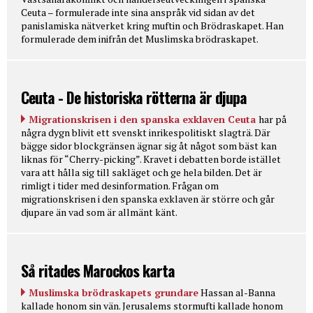
Ceuta – formulerade inte sina anspråk vid sidan av det
panislamiska nätverket kring muftin och Brödraskapet. Han
formulerade dem inifrån det Muslimska brödraskapet.
Ceuta - De historiska rötterna är djupa
Migrationskrisen i den spanska exklaven Ceuta
har på
några dygn blivit ett svenskt inrikespolitiskt slagträ. Där
bägge sidor blockgränsen ägnar sig åt något som bäst kan
liknas för “Cherry-picking”. Kravet i debatten borde istället
vara att hålla sig till sakläget och ge hela bilden. Det är
rimligt i tider med desinformation. Frågan om
migrationskrisen i den spanska exklaven är större och går
djupare än vad som är allmänt känt.
Så ritades Marockos karta
Muslimska brödraskapets grundare
Hassan al-Banna
kallade honom sin vän. Jerusalems stormufti kallade honom