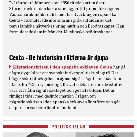
“vår broder”. Mannen som 1956 ritade kartan över
Stormarocko – den karta som ligger till grund för dagens
Västsaharakonflikt och händelseutvecklingen i spanska
Ceuta – formulerade inte sina anspråk vid sidan av det
panislamiska nätverket kring muftin och Brödraskapet. Han
formulerade dem inifrån det Muslimska brödraskapet.
Ceuta - De historiska rötterna är djupa
Migrationskrisen i den spanska exklaven Ceuta
har på
några dygn blivit ett svenskt inrikespolitiskt slagträ. Där
bägge sidor blockgränsen ägnar sig åt något som bäst kan
liknas för “Cherry-picking”. Kravet i debatten borde istället
vara att hålla sig till sakläget och ge hela bilden. Det är
rimligt i tider med desinformation. Frågan om
migrationskrisen i den spanska exklaven är större och går
djupare än vad som är allmänt känt.
POLITISK ISLAM