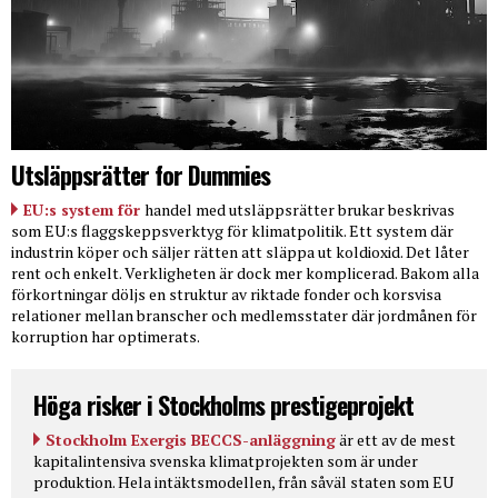
Utsläppsrätter for Dummies
EU:s system för
handel med utsläppsrätter brukar beskrivas
som EU:s flaggskeppsverktyg för klimatpolitik. Ett system där
industrin köper och säljer rätten att släppa ut koldioxid. Det låter
rent och enkelt. Verkligheten är dock mer komplicerad. Bakom alla
förkortningar döljs en struktur av riktade fonder och korsvisa
relationer mellan branscher och medlemsstater där jordmånen för
korruption har optimerats.
Höga risker i Stockholms prestigeprojekt
Stockholm Exergis BECCS-anläggning
är ett av de mest
kapitalintensiva svenska klimatprojekten som är under
produktion. Hela intäktsmodellen, från såväl staten som EU