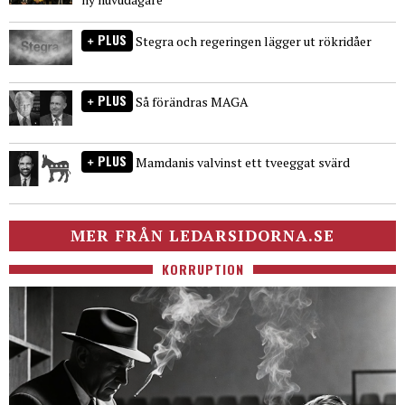
PLUS
Stegra och regeringen lägger ut rökridåer
PLUS
Så förändras MAGA
PLUS
Mamdanis valvinst ett tveeggat svärd
MER FRÅN LEDARSIDORNA.SE
KORRUPTION