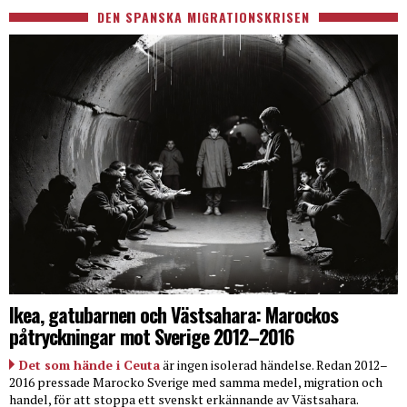
DEN SPANSKA MIGRATIONSKRISEN
Ikea, gatubarnen och Västsahara: Marockos
påtryckningar mot Sverige 2012–2016
Det som hände i Ceuta
är ingen isolerad händelse. Redan 2012–
2016 pressade Marocko Sverige med samma medel, migration och
handel, för att stoppa ett svenskt erkännande av Västsahara.