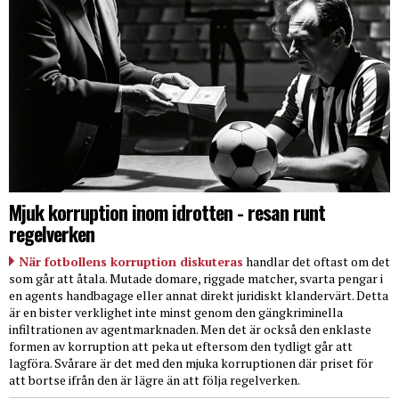
Mjuk korruption inom idrotten - resan runt
regelverken
När fotbollens korruption diskuteras
handlar det oftast om det
som går att åtala. Mutade domare, riggade matcher, svarta pengar i
en agents handbagage eller annat direkt juridiskt klandervärt. Detta
är en bister verklighet inte minst genom den gängkriminella
infiltrationen av agentmarknaden. Men det är också den enklaste
formen av korruption att peka ut eftersom den tydligt går att
lagföra. Svårare är det med den mjuka korruptionen där priset för
att bortse ifrån den är lägre än att följa regelverken.