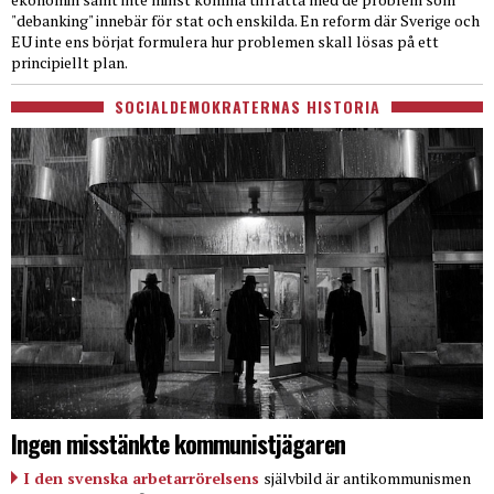
"debanking" innebär för stat och enskilda. En reform där Sverige och
EU inte ens börjat formulera hur problemen skall lösas på ett
principiellt plan.
SOCIALDEMOKRATERNAS HISTORIA
Ingen misstänkte kommunistjägaren
I den svenska arbetarrörelsens
självbild är antikommunismen