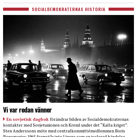
SOCIALDEMOKRATERNAS HISTORIA
Vi var redan vänner
En sovjetisk dagbok
förändrar bilden av Socialdemokraternas
kontakter med Sovjetunionen och Kreml under det “Kalla kriget”.
Sten Anderssons möte med centralkommittémedlemmen Boris
Ponomarjov 1965 framstår inte längre som en isolerad händelse