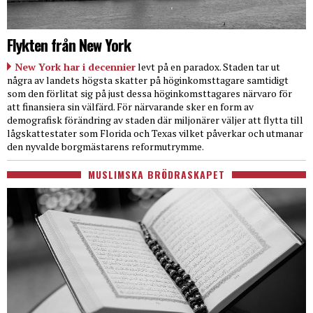
Flykten från New York
New York har i decennier
levt på en paradox. Staden tar ut
några av landets högsta skatter på höginkomsttagare samtidigt
som den förlitat sig på just dessa höginkomsttagares närvaro för
att finansiera sin välfärd. För närvarande sker en form av
demografisk förändring av staden där miljonärer väljer att flytta till
lågskattestater som Florida och Texas vilket påverkar och utmanar
den nyvalde borgmästarens reformutrymme.
MUSLIMSKA BRÖDRASKAPET