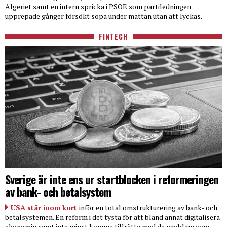
Algeriet samt en intern spricka i PSOE som partiledningen
upprepade gånger försökt sopa under mattan utan att lyckas.
FINTECH
Sverige är inte ens ur startblocken i reformeringen
av bank- och betalsystem
USA står inom kort
inför en total omstrukturering av bank- och
betalsystemen. En reform i det tysta för att bland annat digitalisera
ekonomin samt inte minst komma tillrätta med de problem som