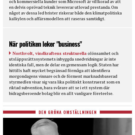
och kommersiella kunder som Microsoft är villkorad av att
en delvis oprövad teknik levererar utlovad prestanda. Om
något av dessa led brister riskerar både den klimatpolitiska
kalkylen och affärsmodellen att raseras samtidigt.
När politiken leker "business"
Northvolt, vindkraftens strukturella
olönsamhet och
utsläppsrättssystemets inbyggda snedvridningar är inte
identiska fall, men de delar en gemensam logik. Staten har
hittills haft mycket begränsad förmåga att identifiera
morgondagens vinnare och de förment marknadsbaserad
styrmedlen visar sig vara lika politiskt konstruerat som en
riktad subvention, bara svårare att se i ett system där
bidragsberoende bolag blir en allt vanligare företeelse.
DEN GRÖNA OMSTÄLLNINGEN