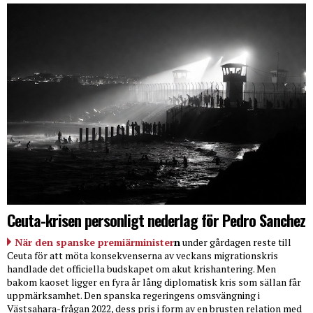
Ceuta-krisen personligt nederlag för Pedro Sanchez
När den spanske premiärminister
n
under gårdagen reste till
Ceuta för att möta konsekvenserna av veckans migrationskris
handlade det officiella budskapet om akut krishantering. Men
bakom kaoset ligger en fyra år lång diplomatisk kris som sällan får
uppmärksamhet. Den spanska regeringens omsvängning i
Västsahara-frågan 2022, dess pris i form av en brusten relation med