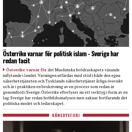
Österrike varnar för politisk islam - Sverige har
redan facit
Österrike varnar för
det Muslimska brödraskapets växande
inflytande i landet. Varningen utfärdas med stöd i både den egna
säkerhetstjänsten och Tysklands säkerhetstjänst årliga översikt
och är i praktiken en beskrivning av en process som redan är
genomförd i Sverige. Österrike efterlyser nu ett verktyg i form av en
lag. Sverige har redan hotbildsanalysen men saknar fortfarande det
politiska modet och ledarskapet.
KÖNSDYSFORI