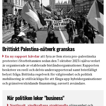
Brittiskt Palestina-nätverk granskas
En ny rapport hävdar
att fyra av fem stora pro-palestinska
protester i Storbritannien sedan den 7 oktober 2023 i själva verket
är organiserade av etablerade biståndsorganisationer. Rapporten
beskriver en reell och delvis underrapporterad samt bristfälligt
belyst fråga. Brittiska regelverk för välgörenhet och politisk
mobilisering är otillräckliga för att fånga upp hybridorganisationer
och gränsöverskridande finansiering, oavsett avsändare.
När politiken leker "business"
Northvolt, vindkraftens strukturella
olönsamhet och