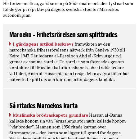
Historien om Ikea, gatubarnen på Södermalm och den tystnad som
följde ger perspektiv på dagens svenska stöd för Marockos
autonomiplan.
Marocko - Frihetsrörelsen som splittrades
I gårdagens artikel beskrevs
framväxten av den
marockanska frihetsrörelsens nätverk från Genève 1930 till
Kairo 1947. Där ledarna al-Fassi och Abd el-Krim utgör två
grenar av samma rörelse. En rörelse som förenades genom
kontakter till Muslimska brödraskapets obestridde ledare
vid tiden, Amin al-Husseini. I den tredje delen av fyra följer hur
nätverket splittras och blir ramen för dagens konflikt.
Så ritades Marockos karta
Muslimska brödraskapets grundare
Hassan al-Banna
kallade honom sin vän. Jerusalems stormufti kallade honom
“vår broder”. Mannen som 1956 ritade kartan över
Stormarocko – den karta som ligger till grund för dagens
Västsaharakonflikt och händelseutvecklingen i spanska